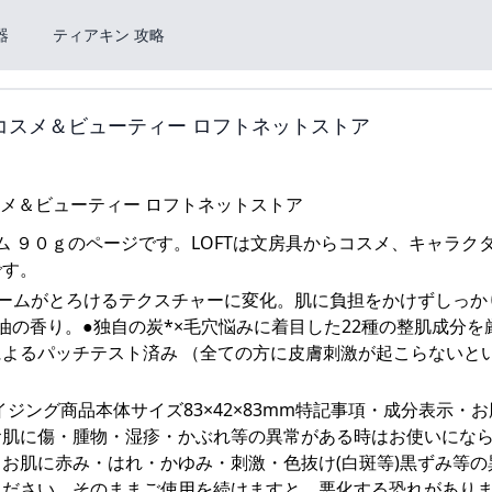
器
ティアキン 攻略
コスメ＆ビューティー ロフトネットストア
ム ９０ｇのページです。LOFTは文房具からコスメ、キャラク
です。
形バームがとろけるテクスチャーに変化。肌に負担をかけずしっか
の香り。●独自の炭*×毛穴悩みに着目した22種の整肌成分を
よるパッチテスト済み （全ての方に皮膚刺激が起こらないと
チエイジング商品本体サイズ83×42×83mm特記事項・成分表示・
お肌に傷・腫物・湿疹・かぶれ等の異常がある時はお使いにな
お肌に赤み・はれ・かゆみ・刺激・色抜け(白斑等)黒ずみ等の
ください。そのままご使用を続けますと、悪化する恐れがあり