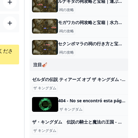
ルナキタの祠攻略と宝箱｜運ぶかたち
祠の攻略
モガワカの祠攻略と宝箱｜水力発電
祠の攻略
セクンボマラの祠の行き方と宝箱｜ラウルの祝福
くださ
祠の攻略
注目🎻
ゼルダの伝説 ティアーズ オブ ザ キングダム - YouTube
ザ キングダム
404 - No se encontró esta página.
ザ キングダム
ザ・キングダム 伝説の騎士と魔法の王国 - 映画情報・レビュー・評価・あらすじ・動画配信 Filmarks映画
ザ キングダム