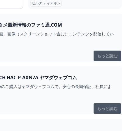
ゼルダ ティアキン
ングダム (SWITCH)の関連情報 ゲーム・エンタメ最新情報のファミ通.COM
動画、画像（スクリーンショット含む）コンテンツを配信してい
もっと読む
ゼルダの伝説 TEARS OF THE KINGDOM （ティアーズ オブ ザ キングダム） SWITCH HAC-P-AXN7A ヤマダウェブコム
C-P-AXN7Aのご購入はヤマダウェブコムで。安心の長期保証、社員によ
もっと読む