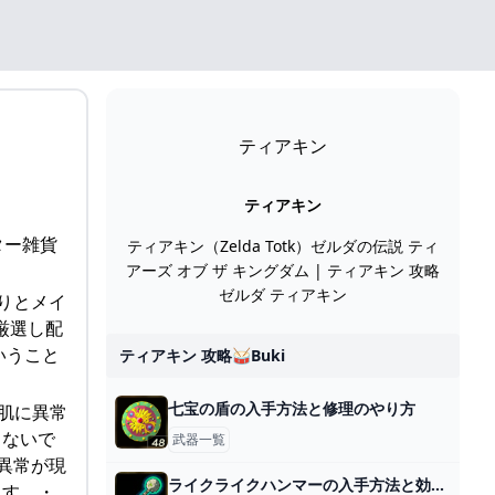
ティアキン
ティアキン
ター雑貨
ティアキン（Zelda Totk）ゼルダの伝説 ティ
アーズ オブ ザ キングダム | ティアキン 攻略
ゼルダ ティアキン
りとメイ
厳選し配
いうこと
ティアキン 攻略🥁buki
七宝の盾の入手方法と修理のやり方
お肌に異常
らないで
武器一覧
異常が現
ライクライクハンマーの入手方法と効果性能
ます。・