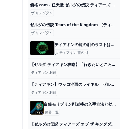
価格.com - 任天堂 ゼルダの伝説 ティアーズ オブ ザ キングダム Collectors Edition [Nintendo Switch] 価格比較
ザ キングダム
ゼルダの伝説 Tears of the Kingdom （ティアーズ オブ ザ キングダム） Switch HAC-P-AXN7A ヤマダウェブコム
ザ キングダム
ティアキンの龍の泪のラストはどこですか？
Ja ティアキン 龍の泪
【ゼルダ ティアキン攻略】「行きたいところに行けない」「祠がクリアーできない」詰まったときの対処法【ティアーズ オブ ザ キングダム】 ゲーム・エンタメ最新情報のファミ通.com
ティアキン 洞窟
【ティアキン】ウッコ池西のライネル ゼルダの伝説ティアーズオブ ザキングダム #ゼルダの伝説 #ティアキン #zelda #shorts - YouTube
ティアキン 洞窟
白銀モリブリン削岩棒の入手方法と効果性能
武器一覧
【ゼルダの伝説 ティアーズ オブ ザ キングダム 】今回も絶対アツいだろ！ティアキン【初見プレイ】！※ネタバレ注意！#13 - YouTube