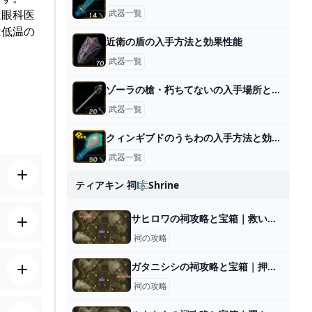
は眼科医
武器一覧
は低温の
近衛の盾の入手方法と効果性能
武器一覧
ゾーラの槍・朽ちてないの入手場所と効果
武器一覧
クィンギブドのうちわの入手方法と効果性能
武器一覧
ティアキン 祠🎼shrine
サヒロワの祠攻略と宝箱｜救いは天にあり
祠の攻略
ガタニシシの祠攻略と宝箱｜押して戻して
祠の攻略