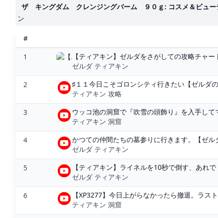
ザ キングダム クレンジングバーム ９０ｇ: コスメ＆ビュー
ン
#
【ティアキン】ゼルダをさがしての攻略チャート
1
ゼルダ ティアキン
♯１１今日こそゴロンシティ行きたい【ゼルダの
2
ティアキン 攻略
ウッコ池の洞窟で『吹雪の頭飾り』を入手してマ
3
ティアキン 洞窟
かつての仲間たちの墓参りに行きます。【ゼルダ
4
ゼルダ ティアキン
【ティアキン】ライネルを10秒で倒す、あれで！
5
ゼルダ ティアキン
【XP3277】今日上がらなかったら撤退。ラスト
6
ティアキン 洞窟