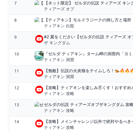
【ネット限定】 ゼルダの伝説 ティアーズ キングダム
7
ティアーズ オブ
【ティアキン】モルドラジークの倒し方と場所・
8
ティアキン 白龍
#2 翼をください【ゼルダの伝説 ティアーズ オブ 
9
ザ キングダム
『ゼルダ ティアキン』ターム岬の洞窟内「ヨミ
10
ティアキン 洞窟
【無敵】伝説の火炎猫をテイムしろ！🐅🔥🔥🔥
11
ティアキン 洞窟
【攻略】ティアキンを楽しみ尽くす！おすすめル
12
ティアキン 攻略
ゼルダの伝説 ティアーズオブザキングダム 攻略Wik
13
ティアキン 攻略
【攻略】メインチャレンジ以外で絶対やるべきイ
14
ティアキン 攻略