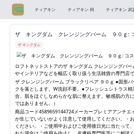
ティアキン
ティアキン 祠
ティアキン 武
ザ キングダム クレンジングバーム ９０ｇ: 
ザ キングダム
ロフトネットストアのザ キングダム クレンジングバー
やインテリアなどを幅広く取り扱う生活雑貨の専門店
ザ クレンジングバーム ブラックリペア ９０ｇ ●固
クを落とします。W洗顔不要。●フレッシュシトラス精油
合。肌をほぐしなめらかな肌に整えます。敏感肌の方に
ではありません。）
商品コード4589659144724メーカープレミアアン
が生じていないかよく注意して使用してください。・
ください。・ご使用中およびご使用後日光に当たって、
れた場合はご使用を中止し、皮膚科専門医等にご相談