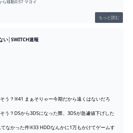
移動0:57 マヨイ
もっと読む
│SWITCH速報
大丈夫そう？※41 まぁそりゃー今期だから遠くはないだろ
大丈夫そう？DSから3DSになった際、3DSが急遽値下げした
が含まれてなかった件※33 HDDなんかに1万もかけてゲームす