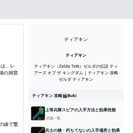
ティアキン
ティアキン
には、レ
ティアキン（Zelda Totk）ゼルダの伝説 ティ
湖の洞窟
アーズ オブ ザ キングダム | ティアキン 攻略
ゼルダ ティアキン
ティアキン 攻略🎬buki
上等兵隊スピアの入手方法と効果性能
武器一覧
右の線で繋
兵士の槍・朽ちてないの入手場所と効果