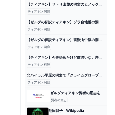
【ティアキン】サトリ山麓の洞窟のヒノックス ゼルダの伝説ティアーズ オブ ザ キングダム（2周目） #ゼルダの伝説 #ティアキン #zelda #shorts - YouTube
ティアキン 洞窟
【ゼルダの伝説ティアキン】ゾラ台地麓の洞窟(マヨイ） - YouTube
ティアキン 洞窟
【ゼルダの伝説ティアキン】雷獣山中腹の洞窟の攻略【クライムバンダナ】 こころぐゲーム
ティアキン 洞窟
【ティアキン】今更始めたけど敵強いな。序盤はやや死にゲー。 – ゲーム攻略のかけら
ティアキン 料理
北ハイラル平原の洞窟で『クライムグローブ』の入手方法とマヨイの落とし物【ゼルダの伝説 ティアーズオブザキングダム（ティアキン）】 - YouTube
ティアキン 洞窟
ゼルダティアキン賢者の意志を集めています。しかしながらいろんな... - Yahoo!知恵袋
賢者の遺志
池田昌子 - Wikipedia