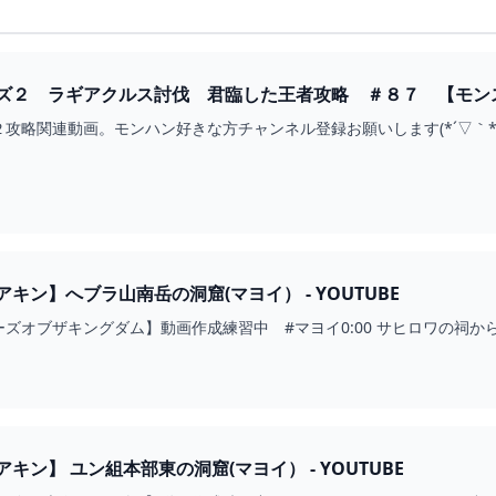
ズ２ ラギアクルス討伐 君臨した王者攻略 ＃８７ 【モンスタ
略関連動画。モンハン好きな方チャンネル登録お願いします(*´▽｀*)発売日：
キン】へブラ山南岳の洞窟(マヨイ） - YOUTUBE
ズオブザキングダム】動画作成練習中 #マヨイ0:00 サヒロワの祠から移
ン】 ユン組本部東の洞窟(マヨイ） - YOUTUBE