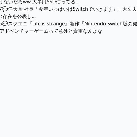
ないだろww 大半はSSD使ってる…
17:47💬任天堂 社長「今年いっぱいはSwitchでいきます」←
tchの存在を公表し…
7:46💬スクエニ『Life is strange』新作「Nintendo 
のアドベンチャーゲームって意外と貴重なんよな