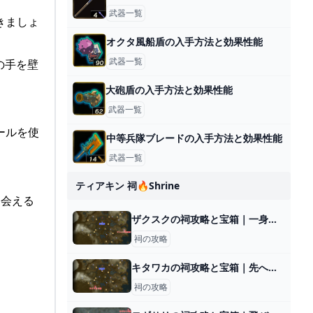
武器一覧
きましょ
オクタ風船盾の入手方法と効果性能
武器一覧
の手を壁
大砲盾の入手方法と効果性能
武器一覧
ールを使
中等兵隊ブレードの入手方法と効果性能
武器一覧
ティアキン 祠🔥shrine
出会える
ザクスクの祠攻略と宝箱｜一身の戦い 上昇
祠の攻略
キタワカの祠攻略と宝箱｜先へ繋ぐ道
祠の攻略