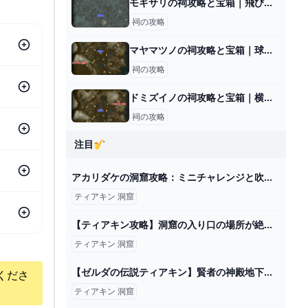
モギサリの祠攻略と宝箱｜飛び出す勇気
祠の攻略
マヤマツノの祠攻略と宝箱｜球の通り道
祠の攻略
ドミズイノの祠攻略と宝箱｜横たわる通り道
祠の攻略
注目🎷
アカリダケの洞窟攻略：ミニチャレンジと吹雪の服、そしてマヨイの場所 #ティアキン #ゼルダの伝説ティアーズオブザキングダム #洞窟に光るキノコ - YouTube
ティアキン 洞窟
【ティアキン攻略】洞窟の入り口の場所が絶妙。カカリコ村のミニチャレンジ２。【ゼルダの伝説 ティアーズ オブ ザ キングダム】 - YouTube
ティアキン 洞窟
【ゼルダの伝説ティアキン】賢者の神殿地下の洞窟(マヨイ） - YouTube
くださ
ティアキン 洞窟