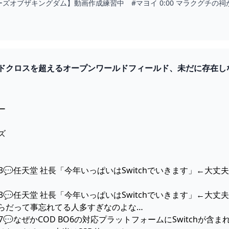
ズオブザキングダム】動画作成練習中 #マヨイ 0:00 マラクグチの祠から
ドクロスを超えるオープンワールドフィールド、未だに存在しない
ー
ズ
17:53💬任天堂 社長「今年いっぱいはSwitchでいきます」←
17:53💬任天堂 社長「今年いっぱいはSwitchでいきます」←
らだって事忘れてる人多すぎなのよな…
17:47💬なぜかCOD BO6の対応プラットフォームにSwitch