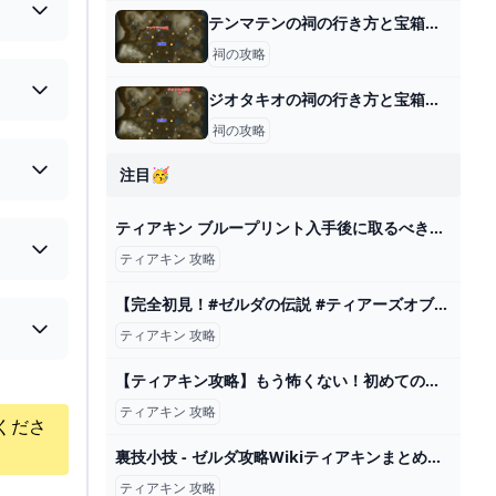
テンマテンの祠の行き方と宝箱｜ラウルの祝福
祠の攻略
ジオタキオの祠の行き方と宝箱｜ラウルの祝福
祠の攻略
注目🥳
ティアキン ブループリント入手後に取るべき設計図を紹介します 攻略動画 ゼルダの伝説ティアーズオブザキングダム 最強 2024
ティアキン 攻略
【完全初見！#ゼルダの伝説 #ティアーズオブザキングダム 】ゲルドの街〜石碑/壁画〜雷の神殿まで！これがスムーズ攻略（当社比） 【#ティアキン #totk】 - YouTube
ティアキン 攻略
【ティアキン攻略】もう怖くない！初めてのグリオーク討伐「氷雪グリオーク」を簡単で安全に倒せる討伐方法と出現場所を紹介します【ティアーズオブザキングダム】 - YouTube
ティアキン 攻略
くださ
裏技小技 - ゼルダ攻略Wikiティアキンまとめ速報
ティアキン 攻略