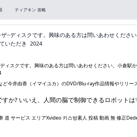
器
ティアキン 攻略
T-1のレ−ザ−ディスクです。興味のある方は問いあわせくださ
いただき 2024
など今井由香（イマイユカ）のDVD/Blu-ray作品情報やリリー
ですか? いいえ、人間の脳で制御できるロボットは
サービス エリアXvideo 키스방素人 投稿 動画 無 修正Dede N