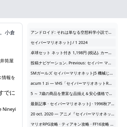
い。小倉
アンドロイド: それは単なる空想科学小説ですか? いいえ、人間の脳で制御できるロボットはすでに存在します 2024
セイバーマリオネットJ / 1 2024
卓球セット ネット付き 1,198円 (税込). カートに入れる. 2024
投稿ナビゲーション. Previous: セイバー マリオ ネット 2024
SMガールズ セイバーマリオネットJ5 機械じかけの乙女たち 2024
ス情報を
acum 1 zi — VHS「セイバーマリオネットR」全3巻セットのサムネイル.バンダイビジュアル 2024
すでに
5 ～ 7歳の商品を豊富な品揃え＆安心価格で。 2024
最新記事 · セイバーマリオネットJ · 1996秋アニメ 2024
ineyi
20 oct. 2020 — アニメ『セイバーマリオネット』シリーズ全60話を収録したBD-BOXが2024年3月24日に発売。価格は29700円［税込］ 2024
マリオRPG攻略 · ティアキン攻略 · FF16攻略 2024