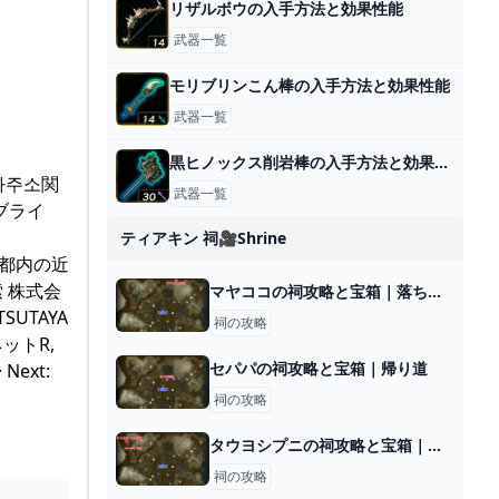
リザルボウの入手方法と効果性能
武器一覧
モリブリンこん棒の入手方法と効果性能
武器一覧
黒ヒノックス削岩棒の入手方法と効果性能
모아주소関
武器一覧
ラブライ
ティアキン 祠🎥shrine
 都内の近
索 株式会
マヤココの祠攻略と宝箱｜落ちる刹那
UTAYA
祠の攻略
ットR,
セパパの祠攻略と宝箱｜帰り道
Next:
祠の攻略
タウヨシプニの祠攻略と宝箱｜進むか戻るか
祠の攻略