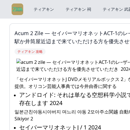
ティアキン
ティアキン 祠
ティアキン 武
Acum 2 Zile — セイバーマリオネットAC
駅か井筒屋近辺まで来ていただける方を優先させて
ティアキン 攻略
「セイバーマリオネットJ DVDメモリアルボックス 2」
提供。オリコン芸能人事典では今井由香に関する
アンドロイド: それは単なる空想科学小説
存在します 2024
일본근친야동시아버지 며느리 야동 2모아주소関越 自動車 道 
Sikiyor 2
セイバーマリオネットJ / 1 2024