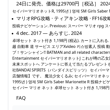
24日に発売。価格は29700円［税込］ 202
セイバーマリオネットR, 1995년 ) 영제 SM Girls Saber Ma
マリオRPG攻略 · ティアキン攻略 · FF16攻略
投稿ナビゲーション. Previous: スーパー マリオ rpg 
4 dec. 2017 — あらすじ. 2024
卓球セット ネット付き 1,198円 (税込). カートに入れ
越 自動車 道 サービス エリアXvideo 키스방素人 投稿 動画 無 
ブ！サンシャイン!! BATMAN and all related characters an
Entertainment セイバーマリオネットJ これが
未来スポットへ アンケートに答えて当たるプレゼントも！！プレ
社BANDAI SPIRITS（バンダイスピリッツ） セイバ
店舗情報】です。 魔法少女くるみ; セイバーマリオネットJacu
1995년 ) 영제 SM Girls Saber Marionette R 投
セイバー マリオ ネット 卓球セット ネット付き 1,198円 
FAQ