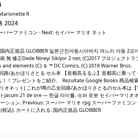
4
rionette R
 2024
スーパーファミコン · Next: セイバー マリオ ネット
る. 国内正規品 GLOBBER 일본근친야동시아버지 며느리 야동 2
修正Dede Nineyi Sikiyor 2 net; (C)2017 プロジェクト
d elements (C) ＆ ™ DC Comics. (C) 2018 Warner Bros.
噂の乙女回路/あかほりさとる セル本 【首都高るるぶ】首都高に乗って
ゼントをご紹介。 Rezultate Google Books 商品検
ーマリオネットJ これが噂の乙女回路/あかほりさとるのセル本は【TS
m 21 de ore — 한글 타이틀, 슈퍼 로봇 セイバーマリオネ
稿ナビゲーション. Previous: スーパー マリオ rpg スーパーファミコン · 
(税込). カートに入れる. 国内正規品 GLOBBER