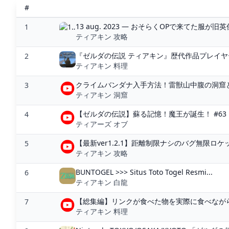
#
13 aug. 2023 — おそらくOPで来てた服が
1
ティアキン 攻略
『ゼルダの伝説 ティアキン』歴代作品プレイヤー
2
ティアキン 料理
クライムバンダナ入手方法！雷獣山中腹の洞窟とマ
3
ティアキン 洞窟
【ゼルダの伝説】蘇る記憶！魔王が誕生！ #63【テ
4
ティアーズ オブ
【最新ver1.2.1】距離制限ナシのバグ無限ロケ
5
ティアキン 攻略
BUNTOGEL >>> Situs Toto Togel Resmi...
6
ティアキン 白龍
【総集編】リンクが食べた物を実際に食べながら
7
ティアキン 料理