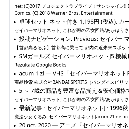
net; (C)2017 プロジェクトラブライブ！サンシャイン!! BATMAN a
Comics. (C) 2018 Warner Bros. Entertainment
卓球セット ネット付き 1,198円 (税込). カ
セイバーマリオネットJ これが噂の乙女回路/あかほりさ
投稿ナビゲーション. Previous: セイバー 
【首都高るるぶ】首都高に乗って 都内の近未来スポッ
SMガールズ セイバーマリオネットJ5 機械
Rezultate Google Books
acum 1 zi — VHS「セイバーマリオネ
商品検索 株式会社BANDAI SPIRITS（バンダイスピリ
5 ～ 7歳の商品を豊富な品揃え＆安心価格で。
セイバーマリオネットJ これが噂の乙女回路/あかほりさと
最新記事 · セイバーマリオネットJ · 1996秋
魔法少女くるみ; セイバーマリオネットJacum 21 de ore
20 oct. 2020 — アニメ『セイバーマ