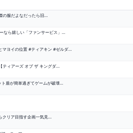
旧英傑の服だよなだったら旧...
なら嬉しい「ファンサービス」...
ヨイの位置 #ティアキン #ゼルダ...
ィアーズ オブ ザ キングダ...
ット盾が簡単過ぎてゲームが破壊...
クリア目指す企画一気見...