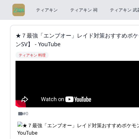
ティアキン
ティアキン 祠
ティアキン 武
★７最強「エンブオー」レイド対策おすすめポケ
ンSV】 - YouTube
ティアキン 料理
#0