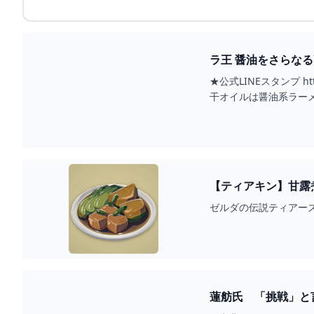
ラ王 醤油をさらなる高
★公式LINEスタンプ htt
干オイルは醤油系ラーメン
【ティアキン】甘露
ゼルダの伝説ティアーズ
蓮舫氏 「挑戦」と