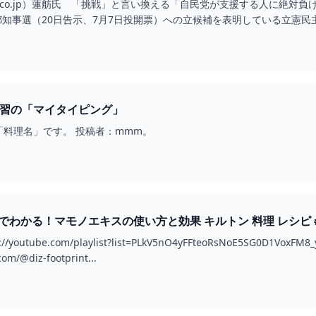
nichi.co.jp）蓮舫氏 「挑戦」と言い換える「自民党が支援する人に絶対負けたくない
 東京都知事選（20日告示、7月7日投開票）への立候補を表明している立憲
ング練習の「マイタイピング」
料理名」です。 投稿者：mmm。
ノエキスの使い方と効果 キルトン 料理 レシピ #ゼルダの伝説 #SHORTS #ゼルダの伝説ティアーズオ
UTUBE
utube.com/playlist?list=PLkV5nO4yFFteoRsNoE5SG0D1VoxFM8_y
om/@diz-footprint...