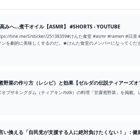
みへ…煮干オイル【ASMR】 #SHORTS - YOUTUBE
ps://line.me/S/sticker/25138359#けんた食堂 #asmr #
を劇的に美味しくするのだ。★けんた食堂のメンバーになってください！http
煮野菜の作り方（レシピ）と効果【ゼルダの伝説ティアーズオブ
オブザキングダム（ティアキン/totk）の料理「甘露煮野菜」を掲載
言い換える「自民党が支援する人に絶対負けたくない！」 : 健