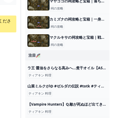
マヤココの祠攻略と宝箱｜落ちる刹那
祠の攻略
カミズナの祠攻略と宝箱｜一身の戦い 初等
くださ
祠の攻略
マクルキサの祠攻略と宝箱｜戦いの教え 弓の極意
祠の攻略
注目🎢
ラ王 醤油をさらなる高みへ…煮干オイル【ASMR】 #shorts - YouTube
ティアキン 料理
山菜ミルクがゆ #ゼルダの伝説 #totk #ティアキン #ゼルダの伝説ティアーズオブザキングダム #zelda #料理 #実写 #shorts - YouTube
ティアキン 料理
【Vampire Hunters】Q.敵が死ぬほど出てきます。どうすればいいですか？【ゆっくり実況】 - YouTube
ティアキン 料理