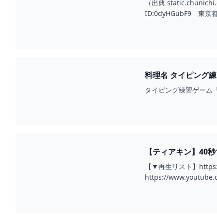
（出典 static.chu
ID:0dyHGubF9
料理名 タイピ
タイピング練習ゲーム「
【ティアキン】40秒でわかる！マモ
ブザキングダム - YO
【▼再生リスト】https://yo
https://www.youtube.c