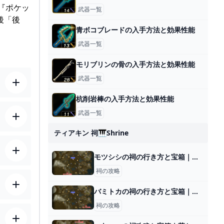
『ポケッ
武器一覧
後「後
青ボコブレードの入手方法と効果性能
武器一覧
モリブリンの骨の入手方法と効果性能
武器一覧
杭削岩棒の入手方法と効果性能
武器一覧
ティアキン 祠🎹shrine
モツシシの祠の行き方と宝箱｜ラウルの祝福
祠の攻略
バミトカの祠の行き方と宝箱｜ラウルの祝福
祠の攻略