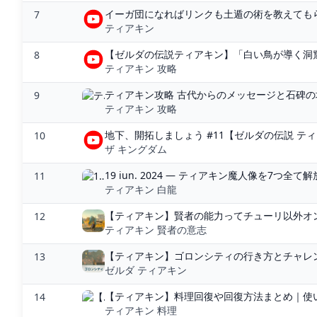
イーガ団になればリンクも土遁の術を教えてもら
7
ティアキン
【ゼルダの伝説ティアキン】「白い鳥が導く洞窟」
8
ティアキン 攻略
ティアキン攻略 古代からのメッセージと石碑の場
9
ティアキン 攻略
地下、開拓しましょう #11【ゼルダの伝説 ティア
10
ザ キングダム
19 iun. 2024 — ティアキン魔人像を7つ全て
11
ティアキン 白龍
【ティアキン】賢者の能力ってチューリ以外オン
12
ティアキン 賢者の意志
【ティアキン】ゴロンシティの行き方とチャレン
13
ゼルダ ティアキン
【ティアキン】料理回復や回復方法まとめ｜使い
14
ティアキン 料理