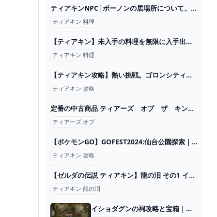
ティアキンNPC│ボーノンの居場所について。なぜ帰ってこない？ ティアキン大好きブログ
ティアキン 料理
【ティアキン】未入手の料理を無限に入手出来る店を開く方法!! 宝箱屋 無料で海の幸をくれるよろず屋もOPEN!! ゼルダの伝説Totk 攻略 - YouTube
ティアキン 料理
【ティアキン攻略】熱い挑戦。ゴロンシティのミニチャレンジ。【ゼルダの伝説 ティアーズ オブ ザ キングダム】 - YouTube
ティアキン 攻略
定番の中古商品 ティアーズ オブ ザ キングダム コレクターズエディション Nintendo Switch - braidoutdoor.it
ティアーズ オブ
【ポケモンGO】GOFEST2024:仙台公園探索｜スペシャルリサーチ内容 - ゲームウィズ
ティアキン 攻略
【ゼルダの伝説 ティアキン】龍の泪 その1 インパと地上絵 場所 行き方 攻略【ティアーズオブザキングダム】 - YouTube
ティアキン 龍の泪
イショダグンの祠攻略と宝箱｜風を生み出すもの