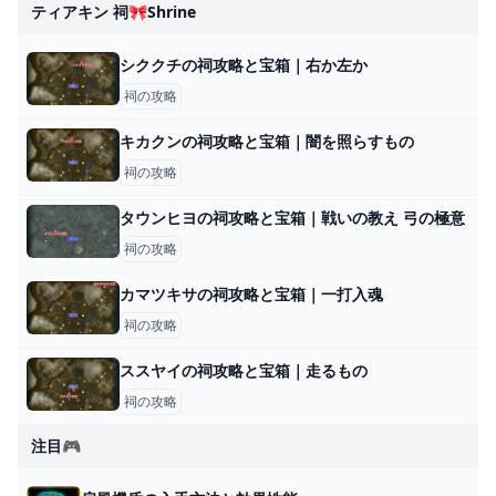
ティアキン 祠🎀shrine
シククチの祠攻略と宝箱｜右か左か
祠の攻略
キカクンの祠攻略と宝箱｜闇を照らすもの
祠の攻略
タウンヒヨの祠攻略と宝箱｜戦いの教え 弓の極意
祠の攻略
カマツキサの祠攻略と宝箱｜一打入魂
祠の攻略
ススヤイの祠攻略と宝箱｜走るもの
祠の攻略
注目🎮