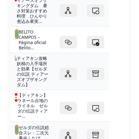
ィアーズオブザ
キングダム 暑
さ対策おすすめ
料理 ひんやり
煮込み果実...
BELITO
CAMPOS –
Página oficial
Belito...
ティアキン攻略
妖精の入手場所
と効果【ゼルダ
の伝説 ティアー
ズオブザキング
ダム】
【ティアキン】
ラネール台地の
ライネル ゼル
ダの伝説ティア
ー...
ゼルダの伝説総
合スレ - 二次元
裏＠ふたば