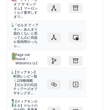
オブ ザ キング
ダム】マーロン
ミルク要求しす
ぎで...
『ゼルダ ティア
キン』あんまり
面白くないと思
ってんのに何故
か長時間やっち
ゃ...
Page not
found –
Motionics LLC
【ティアキン】
料理レシピ一覧
｜228種掲載
【ゼルダの伝説
ティアーズオブ
ザキングダ...
【ティアキン小
ネタ】ゲルドの
街の隠し要素裏