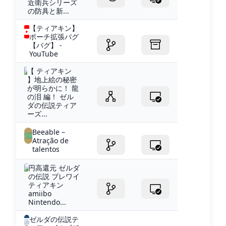
近衛兵シリーズ
の防具と新...
【ティアキン】
ポーチ拡張バグ
【バグ】 -
YouTube
【 ティアキン
】地上絵の秘密
が明らかに！ 龍
の泪 編！ ゼル
ダの伝説ティア
ーズ...
Beeable –
Atração de
talentos
円高還元 ゼルダ
の伝説 ブレワイ
ティアキン
amiibo
Nintendo...
ゼルダの伝説テ