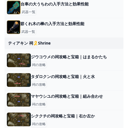
台車の大うちわの入手方法と効果性能
武器一覧
節くれ木の棒の入手方法と効果性能
武器一覧
ティアキン 祠🎗️shrine
ジウコウメの祠攻略と宝箱｜はまるかたち
祠の攻略
タダロクンの祠攻略と宝箱｜火と水
祠の攻略
マヤウシユの祠攻略と宝箱｜組み合わせ
祠の攻略
シククチの祠攻略と宝箱｜右か左か
祠の攻略