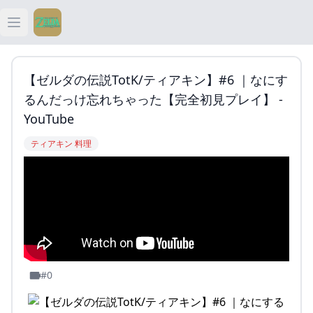
Open main menu
ティアキン
【ゼルダの伝説TotK/ティアキン】#6 ｜なにす
ティアキン 祠
るんだっけ忘れちゃった【完全初見プレイ】 -
YouTube
ティアキン 武器
ティアキン 料理
ティアキン 攻略
#0