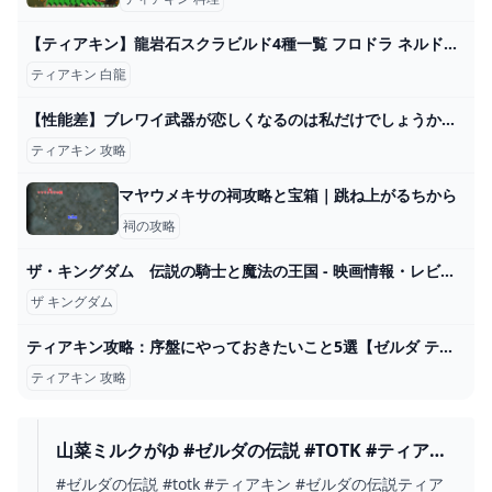
【ティアキン】龍岩石スクラビルド4種一覧 フロドラ ネルドラ オルドラ 白龍 #tearsofthekingdom #ゼルダの伝説 #shorts #ゼルダの伝説ティアーズオブザキングダム - YouTube
ティアキン 白龍
【性能差】ブレワイ武器が恋しくなるのは私だけでしょうか？ティアキン武器とも徹底比較！【ゼルダの伝説ブレスオブザワイルド】【ゼルダの伝説ティアーズオブザキングダム】 - YouTube
ティアキン 攻略
マヤウメキサの祠攻略と宝箱｜跳ね上がるちから
祠の攻略
ザ・キングダム 伝説の騎士と魔法の王国 - 映画情報・レビュー・評価・あらすじ・動画配信 Filmarks映画
ザ キングダム
ティアキン攻略：序盤にやっておきたいこと5選【ゼルダ ティアーズ オブ ザ キングダム日記＃26】 - 電撃オンライン
ティアキン 攻略
山菜ミルクがゆ #ゼルダの伝説 #TOTK #ティアキ
ン #ゼルダの伝説ティアーズオブザキングダム
#ゼルダの伝説 #totk #ティアキン #ゼルダの伝説ティア