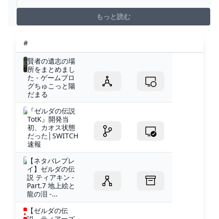
んがあらわれた POWERED BY ライブドアブログ
もっと読む
#
賢者の遺志の場
所をまとめまし
た - ゲームブロ
グちゅこっと陽
だまる
『ゼルダの伝説
TotK』開発当
初、カオス状態
だった│SWITCH
速報
【ネタバレプレ
イ】ゼルダの伝
説 ティアキン -
Part.7 地上絵と
龍の泪 -...
【ゼルダの伝
説 ティアーズ