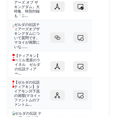
アーズ オブ ザ
キングダム』大
特集、特別付録
も「ニ...
ゼルダの伝説テ
ィアーズオブザ
キングダムにつ
いて質問です。
マヨイが洞窟に
いな......
【ティアキン】
ベリル雪原のラ
イネル ゼルダ
の伝説ティア
ー...
【ゼルダの伝説
ティアキン】タ
イアモン川下流
の洞窟(マヨイ＋
ファントムのフ
ァントム...
ゼルダの伝説 テ