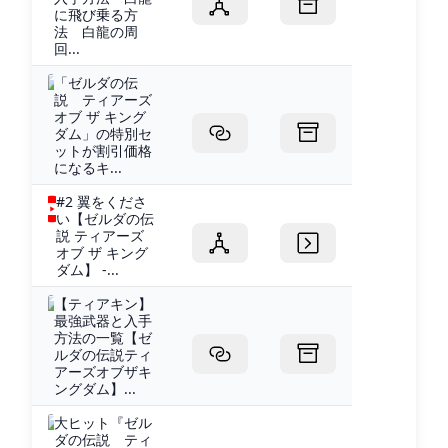
に飛び乗る方
法 白龍の周
回...
「ゼルダの伝
説 ティアーズ
オブ ザ キング
ダム」の特別セ
ットが割引価格
になるキ...
#2 翼をくださ
い【ゼルダの伝
説 ティアーズ
オブ ザ キング
ダム】 -...
【ティアキン】
最強武器と入手
方法の一覧【ゼ
ルダの伝説ティ
アーズオブザキ
ングダム】...
大ヒット『ゼル
ダの伝説 ティ