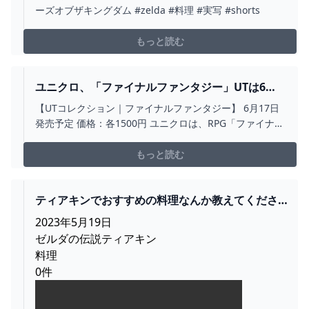
#ZELDA #料理 #実写 #SHORTS - YOUTUBE
ーズオブザキングダム #zelda #料理 #実写 #shorts
もっと読む
ユニクロ、「ファイナルファンタジー」UTは6月
17日発売！ モーグリやトルガルがモチーフのアイ
【UTコレクション｜ファイナルファンタジー】 6月17日
テム登場 - ライブドアニュース
発売予定 価格：各1500円 ユニクロは、RPG「ファイナル
ファンタジー」シリ&#
もっと読む
ティアキンでおすすめの料理なんか教えてくださ
い！！！！ - ゼルダの伝説まとめ速報｜ティアキン｜
2023年5月19日
ワイ
ゼルダの伝説ティアキン
料理
0件