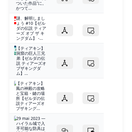
ついた作品”に。
かつて...
謎、解明しまし
ょう #10【ゼル
ダの伝説 ティア
ーズ オブ ザ キ
ングダム】 -...
【ティアキン】
洞窟の巨人三兄
弟【ゼルダの伝
説 ティアーズオ
ブザキングダ
ム】...
【ティアキン】
風の神殿の攻略
と宝箱・鍵の場
所【ゼルダの伝
説ティアーズオ
ブザキング...
29 mai 2023 —
ハイラル城で入
手可能な防具は