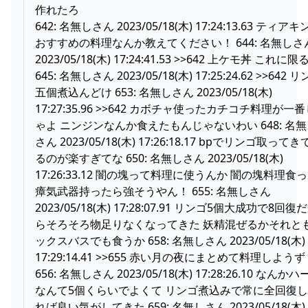
作れたろ
642: 名無しさん 2023/05/18(木) 17:24:13.63 ティア
おすすめの料理なんか教えてください！ 644: 名無しさ
2023/05/18(木) 17:24:41.53 >>642 上ケモ丼 これに限
645: 名無しさん 2023/05/18(木) 17:25:24.62 >>642 
五個煮込んどけ 653: 名無しさん 2023/05/18(木)
17:27:35.96 >>642 カボチャ使ったカチコチ料理が一
ゃよ ニンジンなんか食えたもんじゃないわい 648: 名
さん 2023/05/18(木) 17:26:18.17 bpでリンゴ取って
るのが楽すぎてな 650: 名無しさん 2023/05/18(木)
17:26:33.12 闇の塊って料理に使うんか 闇の塊料理食
瘴気武器持ったら強そうやん！ 655: 名無しさん
2023/05/18(木) 17:28:07.91 リンゴ5個大成功で8回復
らそろそろ物足りなくなってきた 妖精混ぜるかそれと
ックスバスでも食うか 658: 名無しさん 2023/05/18(木)
17:29:14.41 >>655 赤い月の夜にまとめて料理しようず
656: 名無しさん 2023/05/18(木) 17:28:26.10 なんか
なんて5個くらいでよくて リンゴ煮込みで常に全回復
れば良い気がしてきた 659: 名無しさん 2023/05/18(木)