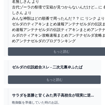
名無しさん より
古代ゾーラの祭壇で宝箱が見つからないんだけど… に 
しさん より
みんな神獣はどの順番で周ったんだ？？ に リンク より
ゼルダのティアキンまとめ速報アンテナゼルダの伝説
め速報アンテナゼルダの伝説ティアキンまとめアンテ
ルダのティアキン攻略速報まとめアンテナゼルダ攻略
めアンテナゼルダのブログランキング
もっと読む
ゼルダの伝説総合スレ - 二次元裏＠ふたば
もっと読む
サラダを楽勝と甘くみた男子高校生が現実に逆襲
されてしまう→結果 : コミックエッセイ えむふじ
晩御飯を準備していた時のお話。