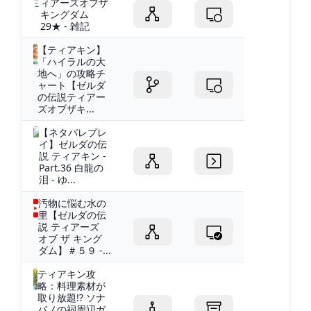
ィアーズオブザ
キングダム
29★ - 雑記
【ティアキン】
「ハイラルの大
地へ」の攻略チ
ャート【ゼルダ
の伝説ティアー
ズオブザキ...
【ネタバレプレ
イ】ゼルダの伝
説 ティアキン -
Part.36 白龍の
泪 - ゆ...
汚物に悩む水の
里【ゼルダの伝
説 ティアーズ
オブ ザ キング
ダム】＃５９ -...
ティアキン攻
略：料理素材が
取り放題!? ソナ
パノの祠周辺ガ