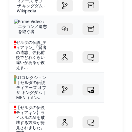
ィアーズ オブ
ザ キングダム -
Wikipedia
Prime Video：
エラゴン／遺志
を継ぐ者
ゼルダの伝説_テ
ィアキン_「賢者
の遺志」強化前
後でどれくらい
違いがあるか教
えま...
UTコレクション
｜ゼルダの伝説
ティアーズ オブ
ザ キングダム｜
MEN（メン...
【ゼルダの伝説
ティアキン】ラ
イネルのAIを破
壊する方法が発
見されました。