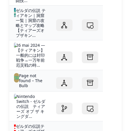
闘技...
ゼルダの伝説 テ
ィアキン｜洞窟
一覧｜洞窟の攻
略とマップ攻略
【ティアーズオ
ブザキン...
26 mai 2024 —
【ティアキン】
一般的には封印
戦争→一万年前
厄災戦の時...
Page not
found – The
Bulb
Nintendo
Switch - ゼルダ
の伝説 ティア
ーズ オブ ザ キ
ングダ...
ゼルダの伝説テ