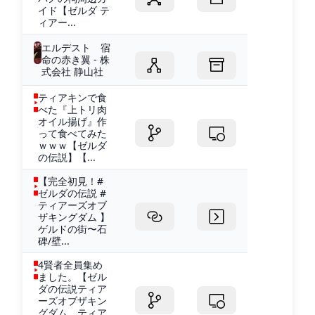
イド【ゼルダ テ
ィアー...
エルデスト 宿
命の赤き翼 - 株
式会社 静山社
ティアキンで食
べた『上トリ肉
オイル揚げ』作
って食べてみた
ｗｗｗ【ゼルダ
の伝説】【...
【完全初見！#
ゼルダの伝説 #
ティアーズオブ
ザキングダム 】
ゲルドの街〜石
碑/壁...
4賢者全員集め
ました。【ゼル
ダの伝説ティア
ーズオブザキン
グダム ティア