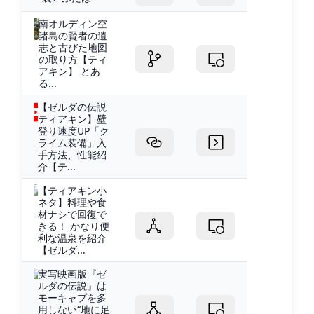
南オルディン空
諸島の賢者の遺
志と古びた地図
の取り方【ティ
アキン】 とあ
る...
【ゼルダの伝説
ティアキン】壁
登り速度UP「ク
ライム装備」入
手方法、性能紹
介【テ...
【ティアキン小
ネタ】料理や食
材ナシで回復で
きる！ かなり便
利な温泉を紹介
【ゼルダ...
実写映画版『ゼ
ルダの伝説』は
モーキャプを多
用しない“地に足