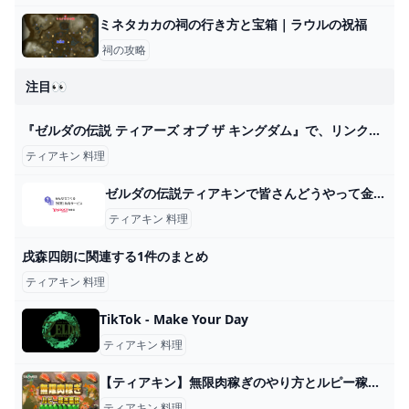
ミネタカカの祠の行き方と宝箱｜ラウルの祝福
祠の攻略
注目👀
『ゼルダの伝説 ティアーズ オブ ザ キングダム』で、リンクは“料理中とにかくいろんな鼻歌”を歌う。なぜその曲を知っているのか、細かいことは気にするな - AUTOMATON
ティアキン 料理
ゼルダの伝説ティアキンで皆さんどうやって金策してますか？自分は... - Yahoo!知恵袋
ティアキン 料理
戌森四朗に関連する1件のまとめ
ティアキン 料理
TikTok - Make Your Day
ティアキン 料理
【ティアキン】無限肉稼ぎのやり方とルピー稼ぎのコツ！金策最効率【裏技】 - ゼルダ攻略Wikiティアキンまとめ速報
ティアキン 料理