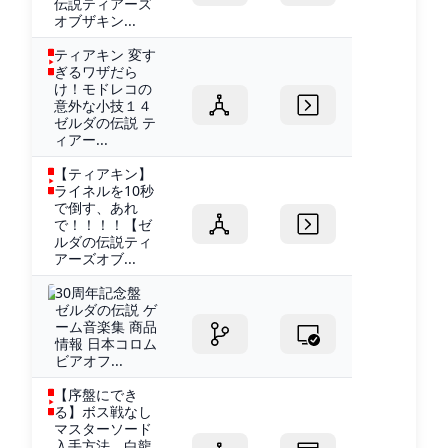
伝説ティアーズ
オブザキン...
ティアキン 変す
ぎるワザだら
け！モドレコの
意外な小技１４
ゼルダの伝説 テ
ィアー...
【ティアキン】
ライネルを10秒
で倒す、あれ
で！！！！【ゼ
ルダの伝説ティ
アーズオブ...
30周年記念盤
ゼルダの伝説 ゲ
ーム音楽集 商品
情報 日本コロム
ビアオフ...
【序盤にでき
る】ボス戦なし
マスターソード
入手方法 白龍