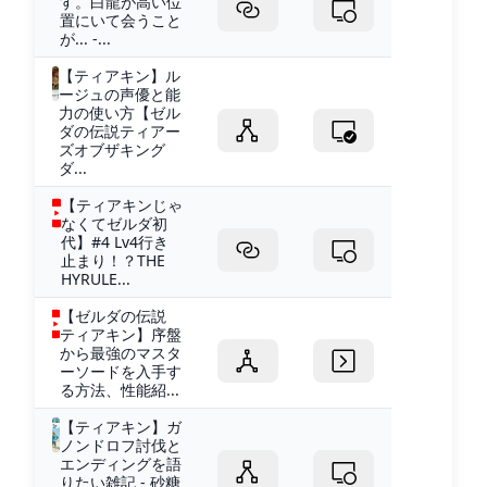
す。白龍が高い位
置にいて会うこと
が... -...
【ティアキン】ル
ージュの声優と能
力の使い方【ゼル
ダの伝説ティアー
ズオブザキング
ダ...
【ティアキンじゃ
なくてゼルダ初
代】#4 Lv4行き
止まり！？THE
HYRULE...
【ゼルダの伝説
ティアキン】序盤
から最強のマスタ
ーソードを入手す
る方法、性能紹...
【ティアキン】ガ
ノンドロフ討伐と
エンディングを語
りたい雑記 - 砂糖