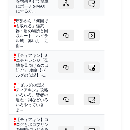
を増殖させて簡単
にポーチをMAX
にする方...
序盤から「何回で
も取れる」強武
器・盾の場所と回
収ルート ハイラ
ル城 赤い月 近
衛...
【ティアキン】ミ
ニチャレンジ「聖
地を見つけるのは
誰だ」 攻略【ゼ
ルダの伝説】 -...
「ゼルダの伝説
ティアキン」攻略
いろいろ。賢者の
遺志・祠などいろ
いろやっていき
ま...
【ティアキン】コ
ログとボコブリン
を同時にいじめる