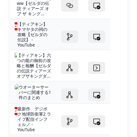
ww【ゼルダの伝
説 ティアーズ オ
ブ ザ キング...
【ティアキン】
キマヤタの祠の
攻略【ゼルダの
伝説】 -
YouTube
【ティアキン】六
つの龍の御前の攻
略と報酬【ゼルダ
の伝説ティアーズ
オブザキングダ...
ウオーターサー
バーに関連する1
件のまとめ
最新作 デジボ
ク地球防衛軍2 ラ
イブ配信インフ
ェルノ -
YouTube