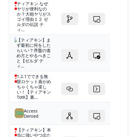
ティアキン なぜ
ヤリが便利なの
か？大砲ヤリがス
ゴイ理由１２ ゼ
ルダの伝説 テ
ィ...
【ティアキン】ま
ず最初に何をした
らいい？序盤の進
め方とやるべきこ
と【ゼルダ テ
ィ...
1.2.1でできる無
限ロケット盾がめ
ちゃくちゃ楽し
い！【ティアキン
TotK】裏...
Access
Denied
【ティアキン】本
当に強いやつ出た