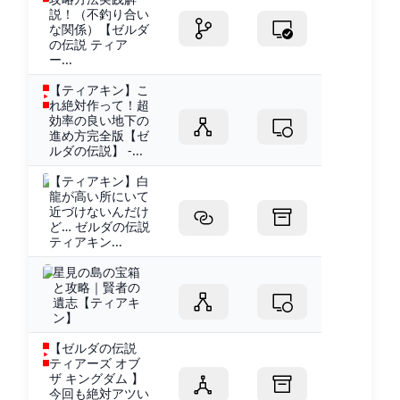
説！（不釣り合い
な関係）【ゼルダ
の伝説 ティア
ー...
【ティアキン】こ
れ絶対作って！超
効率の良い地下の
進め方完全版【ゼ
ルダの伝説】 -...
【ティアキン】白
龍が高い所にいて
近づけないんだけ
ど… ゼルダの伝説
ティアキン...
星見の島の宝箱
と攻略｜賢者の
遺志【ティアキ
ン】
【ゼルダの伝説
ティアーズ オブ
ザ キングダム 】
今回も絶対アツい