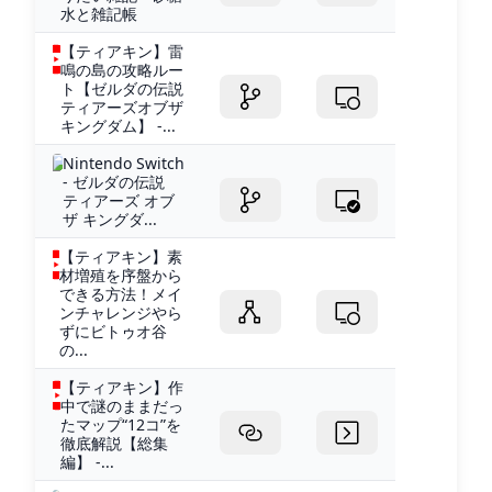
水と雑記帳
【ティアキン】雷
鳴の島の攻略ルー
ト【ゼルダの伝説
ティアーズオブザ
キングダム】 -...
Nintendo Switch
- ゼルダの伝説
ティアーズ オブ
ザ キングダ...
【ティアキン】素
材増殖を序盤から
できる方法！メイ
ンチャレンジやら
ずにビトゥオ谷
の...
【ティアキン】作
中で謎のままだっ
たマップ“12コ”を
徹底解説【総集
編】 -...