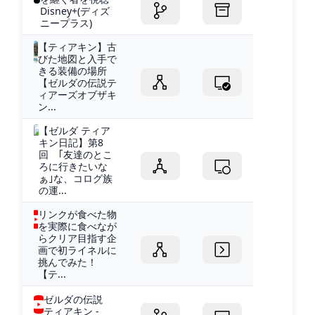
Disney+(ディズ
ニープラス)
【ティアキン】古
びた地図と入手で
きる装備の場所
【ゼルダの伝説テ
ィアーズオブザキ
ン...
【ゼルダ ティア
キン日記】第8
回 ｢友達のとこ
ろに行きたいな
ぁ｣な、コログ族
の運...
リンクが食べた物
を実際に食べなが
らクリア目指す企
画で初ライネルに
挑んでみた！
【テ...
ゼルダの伝説
ティアキン -