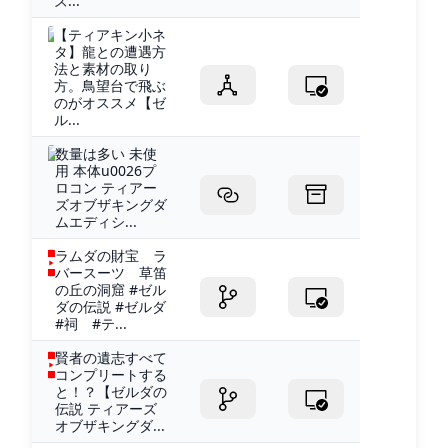
ズ...
【ティアキン小ネ
タ】龍との遭遇方
法と素材の取り
方。鳥望台で飛ぶ
のがオススメ【ゼ
ル...
数量は多い 未使
用 本体u0026プ
ロコン ティアー
ズオブザキングダ
ムエディシ...
ラムダの財宝 ラ
バースーツ 草笛
の丘の洞窟 #ゼル
ダの伝説 #ゼルダ
#祠 #テ...
賢者の遺志すべて
コンプリートする
と！？【ゼルダの
伝説 ティアーズ
オブザキングダ...