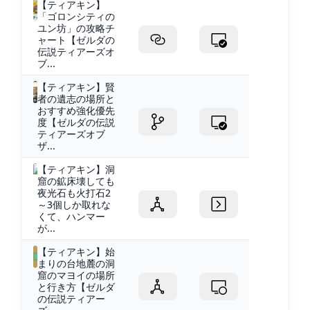
【ティアキン】
「ゴロンシティの
ユン坊」の攻略チ
ャート【ゼルダの
伝説ティアーズオ
ブ...
【ティアキン】賢
者の遺志の場所と
おすすめ強化優先
度【ゼルダの伝説
ティアーズオブ
ザ...
【ティアキン】洞
窟の鉱床壊しても
夜光石も火打石2
～3個しか取れな
くて、ハンマー
が...
【ティアキン】始
まりの台地麓の洞
窟のマヨイの場所
と行き方【ゼルダ
の伝説ティアー