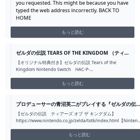
you requested. This might be because you have
typed the web address incorrectly. BACK TO
HOME
もっと読む
ゼルダの伝説 TEARS OF THE KINGDOM （ティア
ーズ オブ ザ キングダム） SWITCH HAC-P-
【オリジナル特典付き】ゼルダの伝説 Tears of the
AXN7A :2818739011:ヤマダデンキ YAHOO!店 -
Kingdom Nintendo Switch HAC-P-
通販 - YAHOO!ショッピング
AXN7A:2818739011:ゼルダの伝説 Tears of the
Kingdom （ティアーズ オブ ザ キングダム） Switch
もっと読む
HAC-P-AXN7A - 通販 - LINEアカウント連携でPayPayポイ
ント毎日5%（上限あり）Yahoo!ショッピング
プロデューサーの青沼英二がプレイする『ゼルダの伝
説 ティアーズ オブ ザ キングダム』 - YOUTUBE
【ゼルダの伝説 ティアーズ オブ ザ キングダム】
https://www.nintendo.co.jp/zelda/totk/index.html【Ninten
Switch（有機ELモデル） ゼルダの伝説 ティアーズ オブ ザ キ
ングダムエディション】商品の詳細や予約受付についてはこち
もっと読む