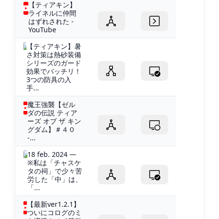
【ティアキン】
ライネルに仲間
はずれされた -
YouTube
【ティアキン】暑
さ対策は熱砂装備
シリーズのガード
効果でバッチリ！
3つの防具の入
手...
魔王強襲【ゼル
ダの伝説 ティア
ーズ オブ ザ キン
グダム】＃４０
-...
18 feb. 2024 —
※私は「チャスケ
タの祠」で少々苦
労した「中」は、
「...
【最新ver1.2.1】
ついにコログのミ