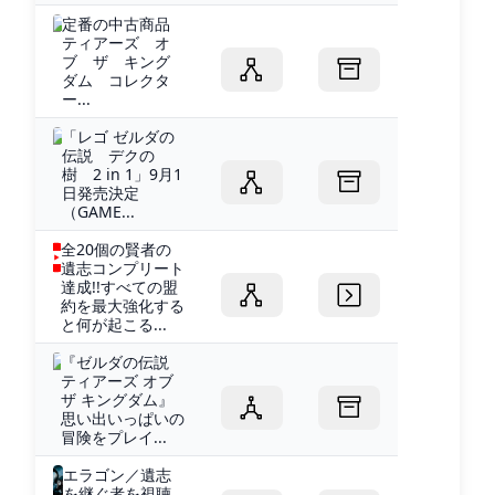
定番の中古商品
ティアーズ オ
ブ ザ キング
ダム コレクタ
ー...
「レゴ ゼルダの
伝説 デクの
樹 2 in 1」9月1
日発売決定
（GAME...
全20個の賢者の
遺志コンプリート
達成!!すべての盟
約を最大強化する
と何が起こる...
『ゼルダの伝説
ティアーズ オブ
ザ キングダム』
思い出いっぱいの
冒険をプレイ...
エラゴン／遺志
を継ぐ者を視聴