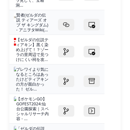
ラ見して、宝箱
洞...
賢者(ゼルダの伝
説 ティアーズ オ
ブ ザ キングダム)
- アニヲタWiki(...
【ゼルダの伝説テ
ィアキン】黒く染
め上げて！？ゾー
ラの里周辺で見つ
けにくい祠を攻...
ブレワイより気に
なるところはあっ
たけどティアキン
の方が面白かっ
た！ ゼル...
【ポケモンGO】
GOFEST2024:仙
台公園探索｜スペ
シャルリサーチ内
容 - ...
「ゼルダの伝説