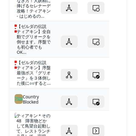
なぎ方！大妖精に
捧げるセレナーデ
攻略！ティアキン
- はじめるの...
【ゼルダの伝説
ティアキン】全自
動でグリオークを
倒せます。序盤で
も初心者でも
OK...
【ゼルダの伝説
ティアキン】序盤
最強ボス『グリオ
ーク』を３体倒し
た後に○○すると...
Country
Blocked
ティアキン＊その
48 障害物どか
して鳥望台起動し
て、レストランチ