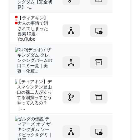
ングダム【完全初
見】 -...
【ティアキン】
大人の事情で消
されてしまった
要素10選 -
YouTube
DUO(デュオ) / ザ
キングダム クレ
ンジングバームの
口コミ一覧｜美
容・化粧...
【ティアキン】デ
スマウンテン登山
口の裸二人が立っ
てる洞窟ってどう
やって入るの？
｜...
ゼルダの伝説 テ
ィアーズ オブ ザ
キングダム ソー
ドピック＆グミ｜
発売...