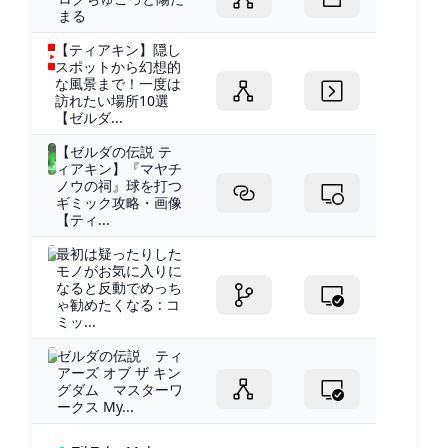
まる
【ティアキン】隠し
スポットから幻想的
な風景まで！一度は
訪れたい場所10選
【ゼルダ...
【ゼルダの伝説 テ
ィアキン】『マヤチ
ノウの祠』球を打つ
ギミック攻略・画像
【ティ...
最初は疑ったりした
モノがお気に入りに
なると反動でめっち
ゃ勧めたくなる : コ
ミッ...
ゼルダの伝説 ティ
アーズ オブ ザ キン
グダム マスターワ
ークス My...