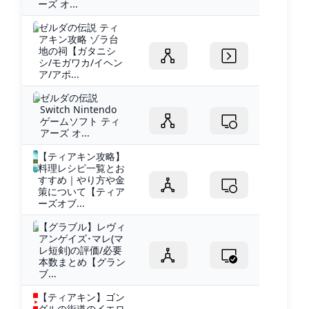
ーズ オ...
ゼルダの伝説 ティ
アキン攻略 ゾラ台
地の祠【ガタニシ
シ/モガワカ/イヘン
ア/アポ...
ゼルダの伝説
Switch Nintendo
ゲームソフト ティ
アーズ オ...
【ティアキン攻略】
料理レシピ一覧とお
すすめ｜やり方や金
策について【ティア
ーズオブ...
【グラブル】レヴィ
アンゲイズ･マレ(マ
レ短剣)の評価/必要
本数まとめ【グラン
ブ...
【ティアキン】ゴン
グルの街道のイエロ