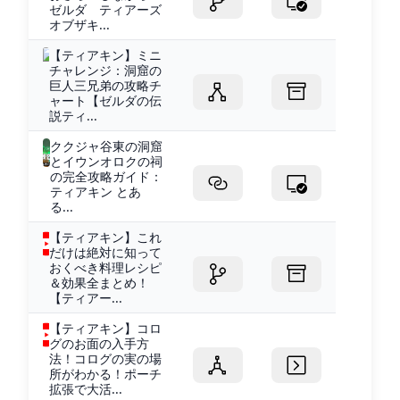
ゼルダ ティアーズ
オブザキ...
【ティアキン】ミニ
チャレンジ：洞窟の
巨人三兄弟の攻略チ
ャート【ゼルダの伝
説ティ...
ククジャ谷東の洞窟
とイウンオロクの祠
の完全攻略ガイド：
ティアキン とあ
る...
【ティアキン】これ
だけは絶対に知って
おくべき料理レシピ
＆効果全まとめ！
【ティアー...
【ティアキン】コロ
グのお面の入手方
法！コログの実の場
所がわかる！ポーチ
拡張で大活...