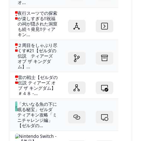
オ...
夜行スーツでの探索
が楽しすぎる!!祝福
の祠が隠された洞窟
も続々発見!!ティア
キン...
２周目をしゃぶり尽
くす#21【ゼルダの
伝説 ティアーズ
オブ ザ キングダ
ム】...
雷の戦士【ゼルダの
伝説 ティアーズ オ
ブ ザ キングダム】
＃４８ -...
「大いなる魚の下に
眠る秘宝」ゼルダ
ティアキン攻略「ミ
ニチャレンジ編」
【ゼルダの...
Nintendo Switch -