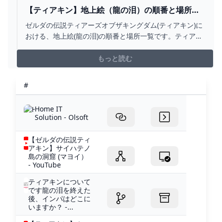
【ティアキン】地上絵（龍の泪）の順番と場所一
覧【ゼルダの伝説ティアーズオブザキングダム】 -
ゼルダの伝説ティアーズオブザキングダム(ティアキン)に
ゲームウィズ
おける、地上絵(龍の泪)の順番と場所一覧です。ティアキ
ン地上絵(ちじょうえ)や龍の泪(りゅうのなみだ)の場所マ
ップをはじめ、地上絵の順番について掲載しています。
もっと読む
#
Home IT
Solution - Olsoft
【ゼルダの伝説ティ
アキン】サイハテノ
島の洞窟 (マヨイ）
- YouTube
ティアキンについて
です龍の泪を終えた
後、インパはどこに
いますか？ -...