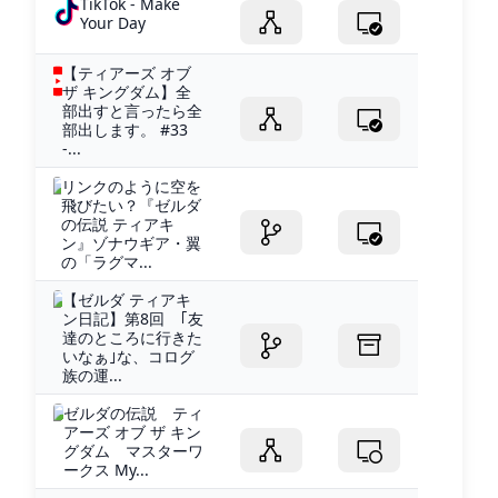
TikTok - Make
Your Day
【ティアーズ オブ
ザ キングダム】全
部出すと言ったら全
部出します。 #33
-...
リンクのように空を
飛びたい？『ゼルダ
の伝説 ティアキ
ン』ゾナウギア・翼
の「ラグマ...
【ゼルダ ティアキ
ン日記】第8回 ｢友
達のところに行きた
いなぁ｣な、コログ
族の運...
ゼルダの伝説 ティ
アーズ オブ ザ キン
グダム マスターワ
ークス My...