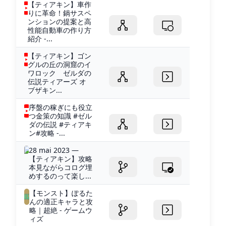
【ティアキン】車作
りに革命！鍋サスペ
ンションの提案と高
性能自動車の作り方
紹介 -...
【ティアキン】ゴン
グルの丘の洞窟のイ
ワロック ゼルダの
伝説ティアーズ オ
ブザキン...
序盤の稼ぎにも役立
つ金策の知識 #ゼル
ダの伝説 #ティアキ
ン#攻略 -...
28 mai 2023 —
【ティアキン】攻略
本見ながらコログ埋
めするのって楽し...
【モンスト】ぽるた
んの適正キャラと攻
略｜超絶 - ゲームウ
ィズ