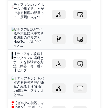
ティアキンのマイホ
ームで建てることが
できる料理の部屋っ
て一度鍋に火をつ...
-...
ゼルダの伝説TotK:
魚を大量に入手でき
る漁船の作り方と
HowTo。ツルギダ
イと...
【ティアキン攻略】
ボックリンの場所と
ポーチを拡張する方
法（武器・弓・盾）
【ゼルダ...
【ティアキン】ヤバ
すぎる最強料理が発
見される！ ゼルダ
の伝説ティアキンま
とめ...
【ゼルダの伝説ティ
アキン】 ナボール