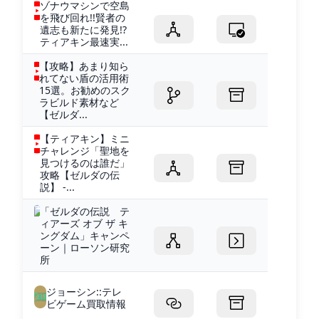
ゾナウマシンで空島
を飛び回れ!!賢者の
遺志も新たに発見!?
ティアキン最速実...
【攻略】あまり知ら
れてない盾の活用術
15選。お勧めのスク
ラビルド素材など
【ゼルダ...
【ティアキン】ミニ
チャレンジ「聖地を
見つけるのは誰だ」
攻略【ゼルダの伝
説】 -...
「ゼルダの伝説 テ
ィアーズ オブ ザ キ
ングダム」キャンペ
ーン｜ローソン研究
所
ジョーシン::テレ
ビゲーム買取情報