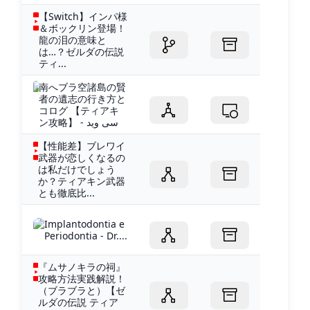
【Switch】インパ様
＆ボックリン登場！
龍の泪の意味と
は…？ゼルダの伝説
ティ...
南へブラ空諸島の賢
者の遺志の行き方と
コログ 【ティアキ
ン攻略】 - سی وید
【性能差】ブレワイ
武器が恋しくなるの
は私だけでしょう
か？ティアキン武器
とも徹底比...
Implantodontia e
Periodontia - Dr....
『ムサノキラの祠』
攻略方法実践解説！
（ブラブラと）【ゼ
ルダの伝説 ティア