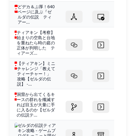
どデカ＆ぶ厚！640
ページに及ぶ『ゼ
ルダの伝説 ティ
アー...
ティアキン【考察】
始まりの空島と台地
を重ねたら時の庭の
正体が判明した テ
ィアーズ...
【ティアキン】ミニ
チャレンジ「教えて
ティーチャー！」
攻略【ゼルダの伝
説】 -...
洞窟から出てくるキ
ースの群れを殲滅す
れば目玉が大量に手
に入るのか【ゼルダ
の伝説テ...
ゼルダの伝説ティア
キン攻略 - ゲームブ
ログちゅこっと陽だ