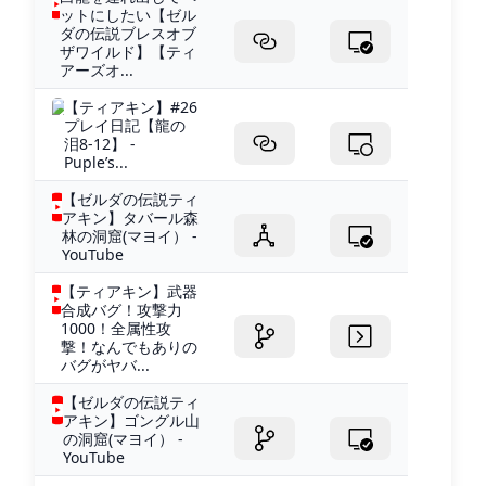
ットにしたい【ゼル
ダの伝説ブレスオブ
ザワイルド】【ティ
アーズオ...
【ティアキン】#26
プレイ日記【龍の
泪8-12】 -
Puple’s...
【ゼルダの伝説ティ
アキン】タバール森
林の洞窟(マヨイ） -
YouTube
【ティアキン】武器
合成バグ！攻撃力
1000！全属性攻
撃！なんでもありの
バグがヤバ...
【ゼルダの伝説ティ
アキン】ゴングル山
の洞窟(マヨイ） -
YouTube