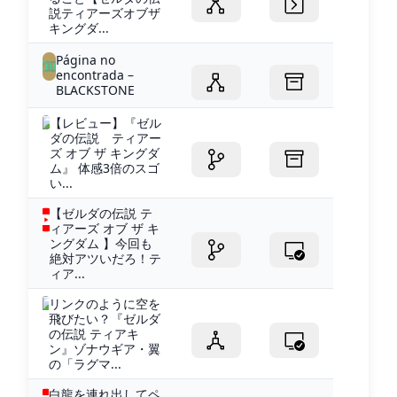
説ティアーズオブザ
キングダ...
Página no
encontrada –
BLACKSTONE
【レビュー】『ゼル
ダの伝説 ティアー
ズ オブ ザ キングダ
ム』 体感3倍のスゴ
い...
【ゼルダの伝説 テ
ィアーズ オブ ザ キ
ングダム 】今回も
絶対アツいだろ！テ
ィア...
リンクのように空を
飛びたい？『ゼルダ
の伝説 ティアキ
ン』ゾナウギア・翼
の「ラグマ...
白龍を連れ出してペ