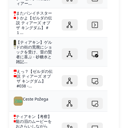
ィアー...
またパンイチスター
トかよ【ゼルダの伝
説 ティアーズ オブ
ザ キングダム】＃
１...
【ティアキン】ゲル
ドの街の荒廃にショ
ックを受け、雷の賢
者に喜ぶ - 砂糖水と
雑記...
えっ？【ゼルダの伝
説 ティアーズ オブ
ザ キングダム】
#038 -...
Ceste Požega
ティアキン【考察】
龍の泪のムービーを
おさらいしながら