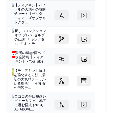
【ティアキン】ハイ
ラルの大地への攻略
チャート【ゼルダ
ティアーズオブザキ
ングダ...
新しいコレクション
オブ ブレス ゼルダ
の伝説 ザ キングダ
ム ザ オブ ティ...
賢者の遺志/南ヘブ
ラ空諸島【ティア
キン】 - YouTube
【ティアキン】防具
を強化する方法（最
初の大妖精テーラが
いる場所）【ゼルダ
の伝説テ...
ロココの辛口映画レ
ビューカフェ 地下
に潜む怪人 (2014)
AS ABOVE...