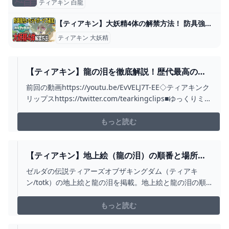
ティアキン 白龍
【ティアキン】大妖精4体の解禁方法！ 防具強化やセットボーナス追加に必須！【ゼルダの伝説】 - YouTube
ティアキン 大妖精
【ティアキン】龍の泪を徹底解説！歴代最高のス
トーリーを語る - YOUTUBE
前回の動画https://youtu.be/EvVELJ7T-EE◇ティアキンク
リップスhttps://twitter.com/tearkingclips■ゆっくりミリ
ナLINEスタンプ
https://store.line.me/stickershop/product/11339845■
もっと読む
ゆっくりミリナグッズhtt...
【ティアキン】地上絵（龍の泪）の順番と場所一
覧【ゼルダの伝説ティアーズオブザキングダム】 -
ゼルダの伝説ティアーズオブザキングダム（ティアキ
神ゲー攻略
ン/totk）の地上絵と龍の泪を掲載。地上絵と龍の泪の順
番と場所の一覧で掲載しているほか、龍の泪の外観や座
標、報酬や見つけ方についても紹介しています。
もっと読む