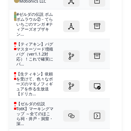
Motionics LLC
#ゼルダの伝説 ポム
ポムラウル② - てら
いちごのマンガ #テ
ィアーズオブザキ
ン...
【ティアキン】バグ
マスターソード増殖
バグ（ver1.1.2対
応）！これで確実に
バ...
【生ティキン】依頼
を受けて、色々なポ
ーズのマモノフィギ
ュアを作る生放送
【ドリカ...
【ゼルダの伝説
TotK】マーキングマ
ップ ～全てのほこ
ら祠・井戸・洞窟・
深...