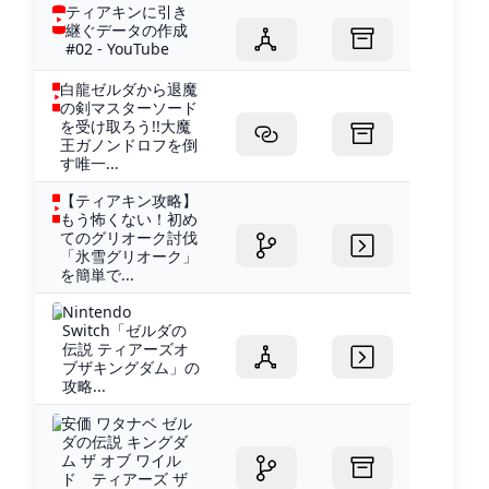
ティアキンに引き
継ぐデータの作成
#02 - YouTube
白龍ゼルダから退魔
の剣マスターソード
を受け取ろう!!大魔
王ガノンドロフを倒
す唯一...
【ティアキン攻略】
もう怖くない！初め
てのグリオーク討伐
「氷雪グリオーク」
を簡単で...
Nintendo
Switch「ゼルダの
伝説 ティアーズオ
ブザキングダム」の
攻略...
安価 ワタナベ ゼル
ダの伝説 キングダ
ム ザ オブ ワイル
ド ティアーズ ザ