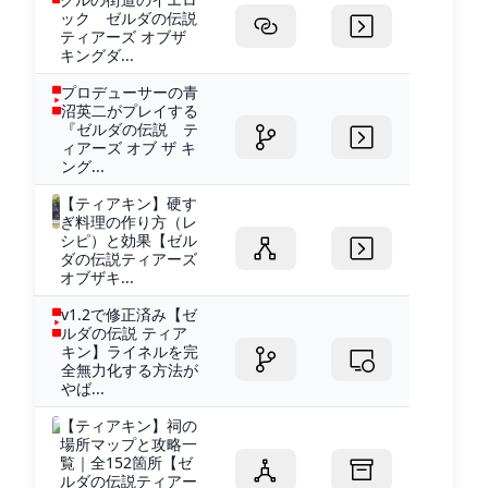
ック ゼルダの伝説
ティアーズ オブザ
キングダ...
プロデューサーの青
沼英二がプレイする
『ゼルダの伝説 テ
ィアーズ オブ ザ キ
ング...
【ティアキン】硬す
ぎ料理の作り方（レ
シピ）と効果【ゼル
ダの伝説ティアーズ
オブザキ...
v1.2で修正済み【ゼ
ルダの伝説 ティア
キン】ライネルを完
全無力化する方法が
やば...
【ティアキン】祠の
場所マップと攻略一
覧｜全152箇所【ゼ
ルダの伝説ティアー