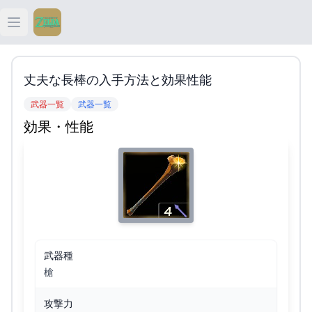
Open main menu
ティアキン
丈夫な長棒の入手方法と効果性能
ティアキン 祠
武器一覧
武器一覧
効果・性能
ティアキン 武器
ティアキン 攻略
武器種
槍
攻撃力