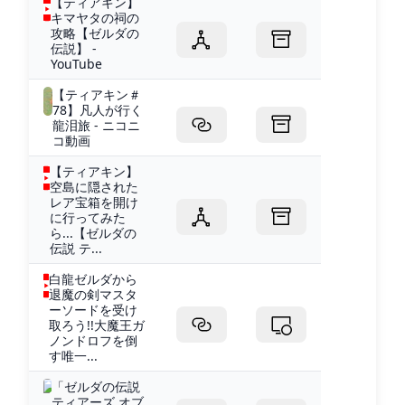
【ティアキン】
キマヤタの祠の
攻略【ゼルダの
伝説】 -
YouTube
【ティアキン＃
78】凡人が行く
龍泪旅 - ニコニ
コ動画
【ティアキン】
空島に隠された
レア宝箱を開け
に行ってみた
ら...【ゼルダの
伝説 テ...
白龍ゼルダから
退魔の剣マスタ
ーソードを受け
取ろう!!大魔王ガ
ノンドロフを倒
す唯一...
「ゼルダの伝説
ティアーズ オブ