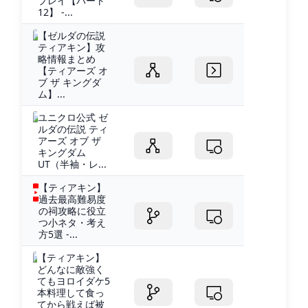
プレイ【パート
12】 -...
【ゼルダの伝説
ティアキン】攻
略情報まとめ
【ティアーズ オ
ブ ザ キングダ
ム】...
ユニクロ公式 ゼ
ルダの伝説 ティ
アーズ オブ ザ
キングダム
UT（半袖・レ...
【ティアキン】
過去最高難易度
の祠攻略に役立
つ小ネタ・考え
方5選 -...
【ティアキン】
どんなに敵強く
てもヨロイダケ5
本料理して食っ
てから戦えば被