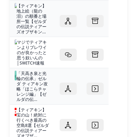
【ティアキン】
地上絵（龍の
泪）の順番と場
所一覧【ゼルダ
の伝説ティアー
ズオブザキン...
マジでティアキ
ンよりブレワイ
のが良かったと
思う奴いんの
│SWITCH速報
「天高き泉と光
輪の伝承」ゼル
ダ ティアキン攻
略「ほこらチャ
レンジ編」【ゼ
ルダの伝...
【ティアキン】
宝の山！絶対に
行くべき最高の
空島8選【ゼルダ
の伝説ティアー
ズオブザ...