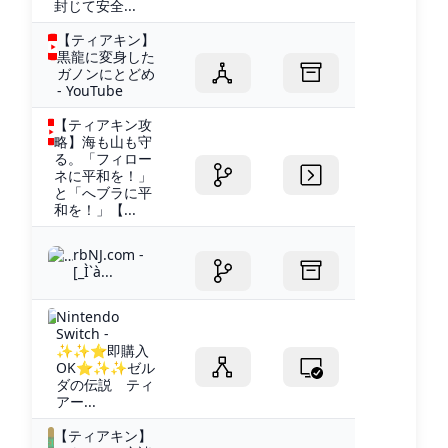
封じて安全...
【ティアキン】
黒龍に変身した
ガノンにとどめ
- YouTube
【ティアキン攻
略】海も山も守
る。「フィロー
ネに平和を！」
と「へブラに平
和を！」【...
rbNJ.com -
[_Ì`à...
Nintendo
Switch -
✨✨⭐即購入
OK⭐✨✨ゼル
ダの伝説 ティ
アー...
【ティアキン】