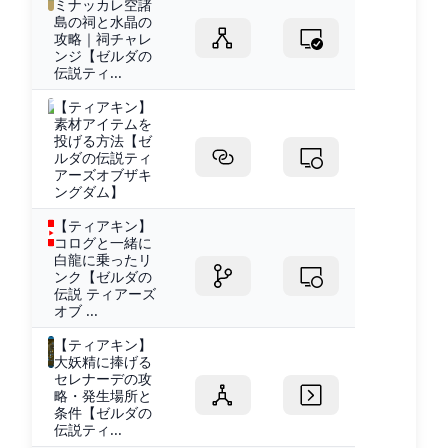
ミナッカレ空諸
島の祠と水晶の
攻略｜祠チャレ
ンジ【ゼルダの
伝説ティ...
【ティアキン】
素材アイテムを
投げる方法【ゼ
ルダの伝説ティ
アーズオブザキ
ングダム】
【ティアキン】
コログと一緒に
白龍に乗ったリ
ンク【ゼルダの
伝説 ティアーズ
オブ ...
【ティアキン】
大妖精に捧げる
セレナーデの攻
略・発生場所と
条件【ゼルダの
伝説ティ...