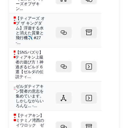
ーズオブザキ
ン...
【ティアーズ オ
ブ ザ キングダ
ム】浮遊する水
と消えた質量と
飛行機✈ #27
-...
【SNSバズり】
ティアキン上級
者の遊び方！神
過ぎるビルド６
選【ゼルダの伝
説ティ...
ゼルダティアキ
ン賢者の意志を
集めています。
しかしながらい
ろんな... -...
【ティアキン】
ミナミノ湾西の
イワロック ゼ