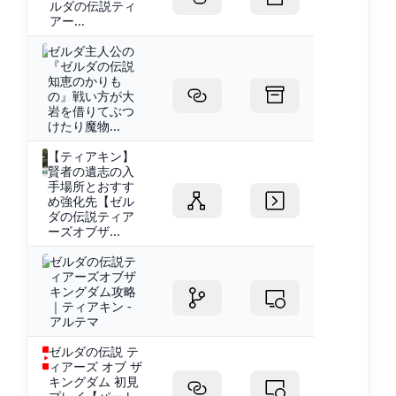
ルダの伝説ティ
アー...
ゼルダ主人公の
『ゼルダの伝説
知恵のかりも
の』戦い方が大
岩を借りてぶつ
けたり魔物...
【ティアキン】
賢者の遺志の入
手場所とおすす
め強化先【ゼル
ダの伝説ティア
ーズオブザ...
ゼルダの伝説テ
ィアーズオブザ
キングダム攻略
｜ティアキン -
アルテマ
ゼルダの伝説 テ
ィアーズ オブ ザ
キングダム 初見