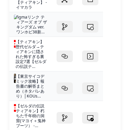
【ティアキン】 -
イマカラ
figmaリンク テ
ィアーズ オブ ザ
キングダム ver.
ワンホビ38新...
【ティアキン】
歴代ゼルダ→テ
ィアキンに隠さ
れた怖すぎる裏
設定7選【ゼルダ
の伝説テ...
【東京サイコデ
ミック攻略】報
告書の解答まと
め（ネタバレあ
り）│KOUs...
【ゼルダの伝説
ティアキン】朽
ちた千年樹の洞
窟(マヨイ＋鬼神
ブーツ） -...