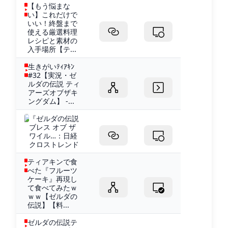
【もう悩まな
い】これだけで
いい！終盤まで
使える厳選料理
レシピと素材の
入手場所【テ...
生きがいﾃｨｱｷﾝ
#32【実況・ゼ
ルダの伝説 ティ
アーズオブザキ
ングダム】 -...
『ゼルダの伝説
ブレス オブ ザ
ワイル…：日経
クロストレンド
ティアキンで食
べた『フルーツ
ケーキ』再現し
て食べてみたｗ
ｗｗ【ゼルダの
伝説】【料...
ゼルダの伝説テ