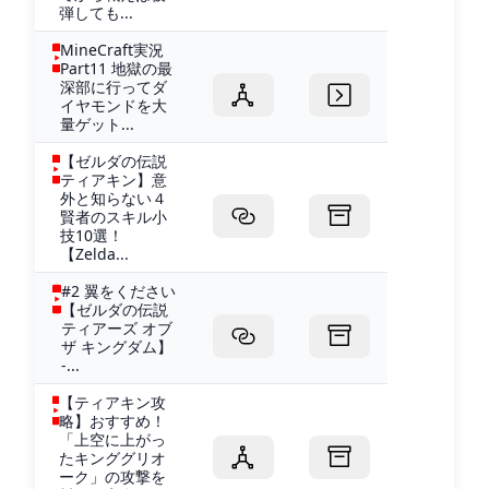
弾しても...
MineCraft実況
Part11 地獄の最
深部に行ってダ
イヤモンドを大
量ゲット...
【ゼルダの伝説
ティアキン】意
外と知らない４
賢者のスキル小
技10選！
【Zelda...
#2 翼をください
【ゼルダの伝説
ティアーズ オブ
ザ キングダム】
-...
【ティアキン攻
略】おすすめ！
「上空に上がっ
たキンググリオ
ーク」の攻撃を