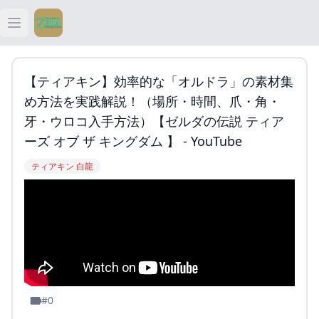
Open main menu
ティアキン
【ティアキン】効率的な「オルドラ」の素材集
ティアキン 祠
め方法を実践解説！（場所・時間、爪・角・
牙・ウロコ入手方法）【ゼルダの伝説 ティア
ティアキン 武器
ーズ オブ ザ キングダム 】 - YouTube
ティアキン 白龍
ティアキン 攻略
#0