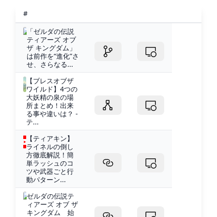
#
「ゼルダの伝説
ティアーズ オブ
ザ キングダム」
は前作を“進化”さ
せ、さらなる...
【ブレスオブザ
ワイルド】4つの
大妖精の泉の場
所まとめ！出来
る事や違いは？ -
テ...
【ティアキン】
ライネルの倒し
方徹底解説！簡
単ラッシュのコ
ツや武器ごと行
動パターン...
ゼルダの伝説テ
ィアーズ オブ ザ
キングダム 始