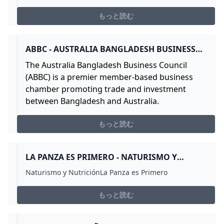
もっと読む
ABBC - AUSTRALIA BANGLADESH BUSINESS
COUNCIL
The Australia Bangladesh Business Council
(ABBC) is a premier member-based business
chamber promoting trade and investment
between Bangladesh and Australia.
もっと読む
LA PANZA ES PRIMERO - NATURISMO Y
NUTRICIÓN
Naturismo y NutriciónLa Panza es Primero
もっと読む