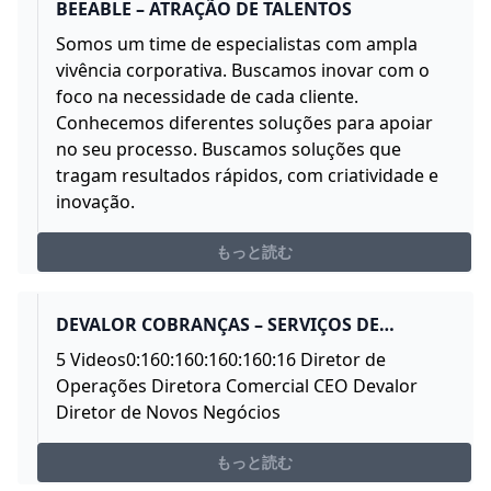
BEEABLE – ATRAÇÃO DE TALENTOS
Somos um time de especialistas com ampla
vivência corporativa. Buscamos inovar com o
foco na necessidade de cada cliente.
Conhecemos diferentes soluções para apoiar
no seu processo. Buscamos soluções que
tragam resultados rápidos, com criatividade e
inovação.
もっと読む
DEVALOR COBRANÇAS – SERVIÇOS DE
RECUPERAÇÃO DE CRÉDITO
5 Videos0:160:160:160:160:16 Diretor de
Operações Diretora Comercial CEO Devalor
Diretor de Novos Negócios
もっと読む