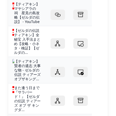
【ティアキン】
マヤシアラの
祠 星見の島攻
略【ゼルダの伝
説】 - YouTube
【ゼルダの伝説
ティアキン】全
秘宝 入手法まと
め【攻略・小ネ
タ・検証】【ゼ
ルダの...
【ティアキン】
賢者の遺志 大事
な物 - ゼルダの
伝説 ティアーズ
オブザキング...
また逢う日まで
『サラバー
ド！』【ゼルダ
の伝説 ティアー
ズ オブ ザ キン
グダ...