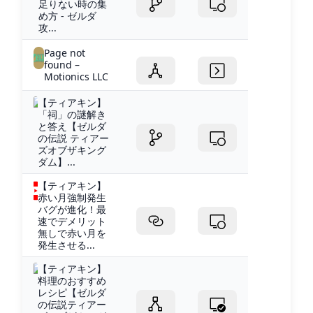
足りない時の集
め方 - ゼルダ
攻...
Page not
found –
Motionics LLC
【ティアキン】
「祠」の謎解き
と答え【ゼルダ
の伝説 ティアー
ズオブザキング
ダム】...
【ティアキン】
赤い月強制発生
バグが進化！最
速でデメリット
無しで赤い月を
発生させる...
【ティアキン】
料理のおすすめ
レシピ【ゼルダ
の伝説ティアー