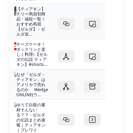
【ティアキン】
テリー馬宿別商
品・値段一覧！
おすすめ馬宿
【ゼルダ】 - ゼ
ルダ攻...
チーズケーキ！
ボックリンと楽
しく料理♪【ゼル
ダの伝説 ティア
キン】#shorts...
なぜ「ゼルダ・
ティアキン」は
アメリカで売れ
るのか Wedge
ONLINE(ウ...
ゆうて白龍の素
材そんない
る？？ - ゼルダ
の伝説まとめ速
報｜ティアキン
｜ブレワイ