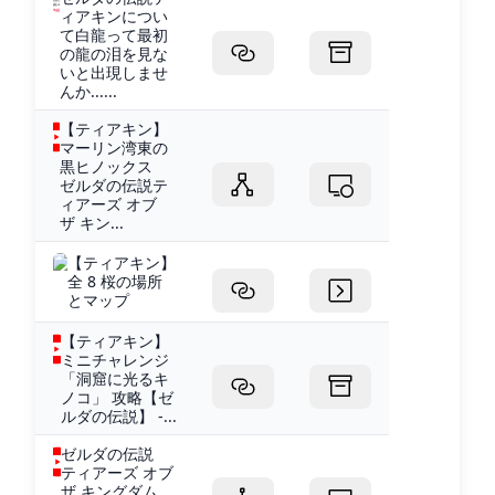
ィアキンについ
て白龍って最初
の龍の泪を見な
いと出現しませ
んか......
【ティアキン】
マーリン湾東の
黒ヒノックス
ゼルダの伝説テ
ィアーズ オブ
ザ キン...
【ティアキン】
全 8 桜の場所
とマップ
【ティアキン】
ミニチャレンジ
「洞窟に光るキ
ノコ」 攻略【ゼ
ルダの伝説】 -...
ゼルダの伝説
ティアーズ オブ
ザ キングダム