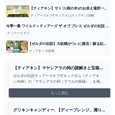
【ティアキン】サトリ(桜の木)のお供え場所一覧【ゼルダの伝説ティアーズオブザキングダム】
ティアーズオブザキングダム(ティアキン)攻略
今季一番 ワイルド＋ティアーズ ザ オブ ブレス ゼルダの伝説 オブ キングダム ザ Nintendo Switch - www.buildcentral.com
ティアーズ オブ
【ゼルダの伝説】大妖精がついに復活！蘇る記憶と龍の謎！#19【ティアーズ オブ ザ キングダム】再アップ - YouTube
ティアキン 大妖精
【ティアキン】マヤシアラの祠の謎解きと宝箱の
取り方｜ラウルの祝福【ゼルダの伝説ティアーズ
ゼルダの伝説ティアーズオブザキングダム（ティアキ
オブザキングダム】 - 神ゲー攻略
ン/totk）の「マヤシアラの祠（ラウルの祝福）」を掲
載。「マヤシアラの祠（ほこら）」の場所をはじめ、試
練のやり方や報酬などについて紹介しています。
もっと読む
グリキンキャンディー. 【ディープレンジ、濁り潮