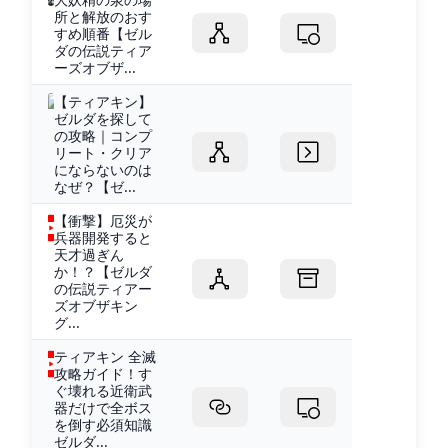
所と解放のおす
すめ順番【ゼル
ダの伝説ティア
ーズオブザ...
【ティアキン】
ゼルダを探して
の攻略｜コンプ
リート・クリア
にならないのは
なぜ？【ゼ...
【衝撃】厄災が
兵器開発すると
天才過ぎん
か！？【ゼルダ
の伝説ティアー
ズオブザキン
グ...
ティアキン 全滅
攻略ガイド！す
ぐ壊れる近衛武
器だけで全ボス
を倒す必須知識
ゼルダ...