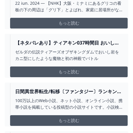
で効果を発揮】 普段より濁りが強い時にお勧め。
22 iun. 2024 — 【NHK】大阪・ミナミにあるグリコの看
ローライト下で最も強いゴールド 2024
板の下の周辺は「グリ下」とよばれ、家庭に居場所がな
い若者などが多く集まる場所として知られています。12
ian. 2024 — 大阪・ミナミの戎橋の下にその場所はある。
もっと読む
グリコの看板の下、略して『グリ下』。2024年の夏ごろ
から若者たちのたまり場になっている。2 mar. 2024 —
大阪・ミナミの真ん中、グリコの看板のすぐ下に通称
【ネタバレあり】ティアキン037時間目 おいし岩
「グリ下」はあります。2024年6月ごろから毎日、数十人
は蟹味か、早く流せと思う泥、空島で賢者の遺志
ゼルダの伝説ティアーズオブザキングダムでおいし岩を
の若者が集まっています。 【グリ下に集まる若者
カニ型にしたような魔物と初の神殿でバトル
もっと読む
日間異世界転生/転移〔ファンタジー〕ランキング
小説を読もう！
100万以上のWeb小説、ネット小説、オンライン小説、携
帯小説を掲載している投稿型の小説サイトです。小説検
索、小説評価、ルビ・縦書き対応、高機能小説執筆機能
など
もっと読む