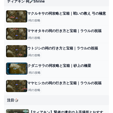
ティアキン 祠🎤shrine
マクルキサの祠攻略と宝箱｜戦いの教え 弓の極意
祠の攻略
マヤオタキの祠の行き方と宝箱｜ラウルの祝福
祠の攻略
ウトジシの祠の行き方と宝箱｜ラウルの祝福
祠の攻略
クダニサラの祠攻略と宝箱｜砂上の橋梁
祠の攻略
マヤヒシカの祠の行き方と宝箱｜ラウルの祝福
祠の攻略
注目🎲
【ティアキン】賢者の遺志の入手場所とおすすめ強化先【ゼルダの伝説ティアーズオブザキングダム】 - 神ゲー攻略