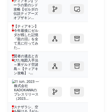
ティアキン】ゾ
ーラの里のシド
攻略【ゼルダの
伝説ティアーズ
オブザキン...
【ティアキン】
今年最後にゼル
ダが残した記憶
『龍の泪』を全
て見に行ってみ
た...
賢者の遺志と古
びた地図入手法
～東ゲルド空諸
島～【ティアキ
ン攻略】 -...
21 iun. 2023 —
株式会社
KADOKAWAの
プレスリリース
（2023...
スナザラシ、空
を駆ける【ゼル