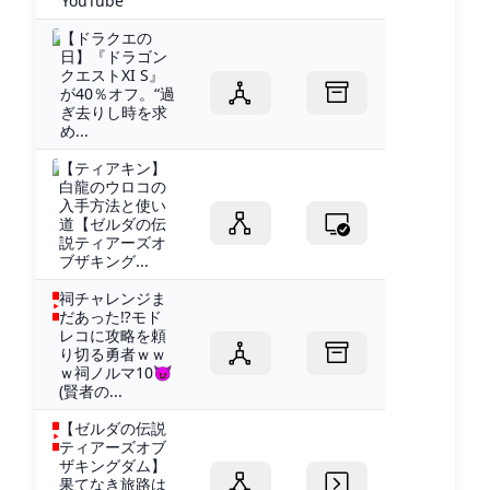
YouTube
【ドラクエの
日】『ドラゴン
クエストXI S』
が40％オフ。“過
ぎ去りし時を求
め...
【ティアキン】
白龍のウロコの
入手方法と使い
道【ゼルダの伝
説ティアーズオ
ブザキング...
祠チャレンジま
だあった⁉モド
レコに攻略を頼
り切る勇者ｗｗ
ｗ祠ノルマ10😈
(賢者の...
【ゼルダの伝説
ティアーズオブ
ザキングダム】
果てなき旅路は