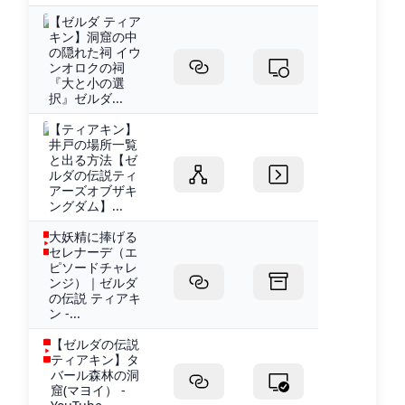
【ゼルダ ティア
キン】洞窟の中
の隠れた祠 イウ
ンオロクの祠
『大と小の選
択』ゼルダ...
【ティアキン】
井戸の場所一覧
と出る方法【ゼ
ルダの伝説ティ
アーズオブザキ
ングダム】...
大妖精に捧げる
セレナーデ（エ
ピソードチャレ
ンジ）｜ゼルダ
の伝説 ティアキ
ン -...
【ゼルダの伝説
ティアキン】タ
バール森林の洞
窟(マヨイ） -