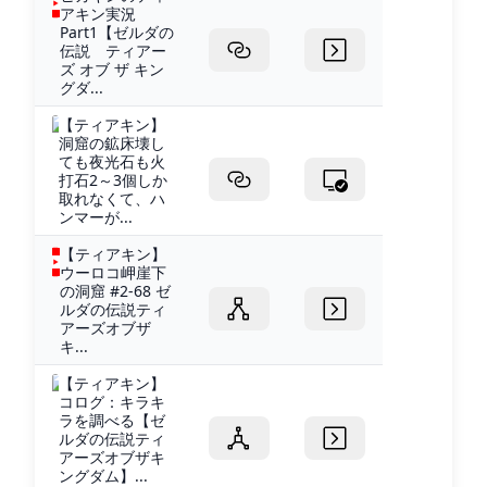
アキン実況
Part1【ゼルダの
伝説 ティアー
ズ オブ ザ キン
グダ...
【ティアキン】
洞窟の鉱床壊し
ても夜光石も火
打石2～3個しか
取れなくて、ハ
ンマーが...
【ティアキン】
ウーロコ岬崖下
の洞窟 #2-68 ゼ
ルダの伝説ティ
アーズオブザ
キ...
【ティアキン】
コログ：キラキ
ラを調べる【ゼ
ルダの伝説ティ
アーズオブザキ
ングダム】...