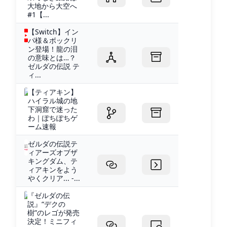
大地から大空へ
#1【...
【Switch】イン
パ様＆ボックリ
ン登場！龍の泪
の意味とは…？
ゼルダの伝説 テ
ィ...
【ティアキン】
ハイラル城の地
下洞窟で迷った
わ｜ぽちぽちゲ
ーム速報
ゼルダの伝説テ
ィアーズオブザ
キングダム、テ
ィアキンをよう
やくクリア... -...
『ゼルダの伝
説』“デクの
樹”のレゴが発売
決定！ミニフィ