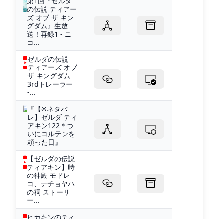
第1回『ゼルダ
の伝説 ティアー
ズ オブ ザ キン
グダム』生放
送！再録1 - ニ
コ...
ゼルダの伝説
ティアーズ オブ
ザ キングダム
3rdトレーラー
-...
『【※ネタバ
レ】ゼルダ ティ
アキン122＊つ
いにコルテンを
頼った日』
【ゼルダの伝説
ティアキン】時
の神殿 モドレ
コ、ナチョヤハ
の祠 ストーリ
ー...
ヒカキンのティ