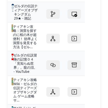
ゼルダの伝説テ
ィアーズオブザ
キングダム
29★ - 雑記
ティアキン攻
略：洞窟を探す
のに桜の木が超
便利！ 効率よく
洞窟を発見する
方法【ゼル...
ゼルダの伝説冒
険の記憶０４
「見知らぬ世
界」。龍の泪。
- YouTube
ティアキン攻略
Wiki・ゼルダの
伝説ティアーズ
オブザキングダ
ム ゲーム攻略
サ...