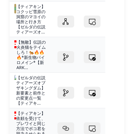
【ティアキン】
コクッピ雪原の
洞窟のマヨイの
場所と行き方
【ゼルダの伝説
ティアーズオ...
【無敵】伝説の
火炎猫をテイム
しろ！🐅🔥🔥
🔥*新生物パイ
ロメイン*【新
ARK...
【ゼルダの伝説
ティアーズオブ
ザキングダム】
新要素と前作と
の変更点一覧
【ティアキ...
【ティアキン】
依頼を受けて、
ブレワイと同じ
方法でボコ君を
脱力させられる