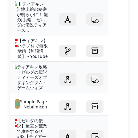
【 ティアキン
】地上絵の秘密
が明らかに！ 龍
の泪 編！ ゼル
ダの伝説ティア
ーズ...
【ティアキン】
ハテノ村で無限
増殖【無限増
殖】 - YouTube
ティアキン攻略
｜ゼルダの伝説
ティアーズオブ
ザキングダム -
ゲームウィズ
Sample Page
– Nebilimcen
【ゼルダの伝
説】迷宮を荒業
で攻略するぜ！
#38【ティアー