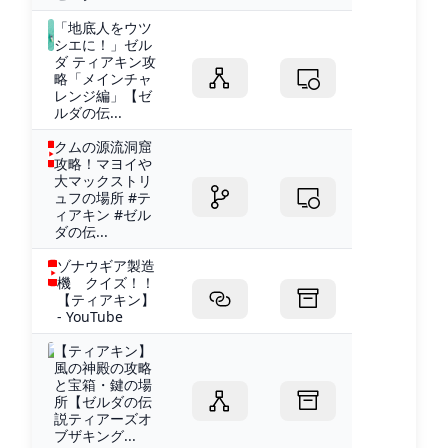
「地底人をウツ
シエに！」ゼル
ダ ティアキン攻
略「メインチャ
レンジ編」【ゼ
ルダの伝...
クムの源流洞窟
攻略！マヨイや
大マックストリ
ュフの場所 #テ
ィアキン #ゼル
ダの伝...
ゾナウギア製造
機 クイズ！！
【ティアキン】
- YouTube
【ティアキン】
風の神殿の攻略
と宝箱・鍵の場
所【ゼルダの伝
説ティアーズオ
ブザキング...