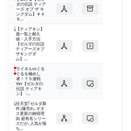
ダの伝説 ティア
ーズ オブ ザ キ
ングダム】＃４
９...
【ティアキン】
盾一覧と耐久
値・入手方法
【ゼルダの伝説
ティアーズオブ
ザキングダ
ム】...
ライネルvsぐる
ぐるを極めし
者！？５連戦
Ver【ゼルダの
伝説 ティアキ
ン】 -...
任天堂｢ゼルダ新
作｣爆売れ､ギネ
ス更新の納得理
由 超有名シリー
ズだが､人気が落
ち...