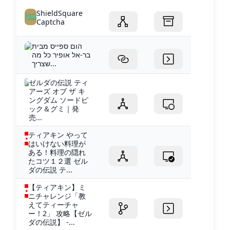
ShieldSquare
Captcha
הום ספייס מבית
בר-אל אופיר כל מה
שצריך...
ゼルダの伝説 ティ
アーズ オブ ザ キ
ングダム ソードピ
ック＆グミ｜発
売...
ティアキン やって
はいけない料理が
ある！料理の隠れ
たコツ１２選 ゼル
ダの伝説 テ...
【ティアキン】ミ
ニチャレンジ「教
えてティーチャ
ー！2」 攻略【ゼル
ダの伝説】 -...