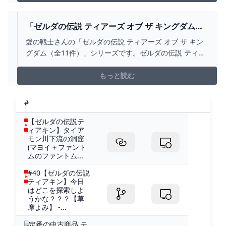
ムは、それ以上の神ゲーです。ゼルダの伝説 ティアー
ズ オブ ザ キングダム Nintendo Switch 任天堂序盤から
物語に引き込まれる前作のブレスオブザワイルドは、や
「ゼルダの伝説 ティアーズ オブ ザ キングダム
や単調な部分がありました。ストーリーを進めていくと
（全11件）」 愛の戦士さんのシリーズ - ニコニコ
愛の戦士さんの「ゼルダの伝説 ティアーズ オブ ザ キン
いう
グダム（全11件）」シリーズです。ゼルダの伝説 ティア
ーズ オブ ザ キングダムの動画
もっと読む
#
【ゼルダの伝説テ
ィアキン】タイア
モン川下流の洞窟
(マヨイ＋ファント
ムのファントム...
#40【ゼルダの伝説
ティアキン】今日
はどこを探索しよ
うかな？？？【草
摩よみ】 -...
定番の中古商品 テ