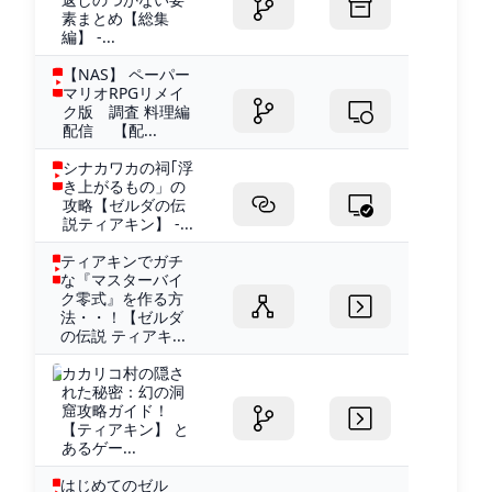
素まとめ【総集
編】 -...
【NAS】 ペーパー
マリオRPGリメイ
ク版 調査 料理編
配信 【配...
シナカワカの祠｢浮
き上がるもの」の
攻略【ゼルダの伝
説ティアキン】 -...
ティアキンでガチ
な『マスターバイ
ク零式』を作る方
法・・！【ゼルダ
の伝説 ティアキ...
カカリコ村の隠さ
れた秘密：幻の洞
窟攻略ガイド！
【ティアキン】 と
あるゲー...
はじめてのゼル