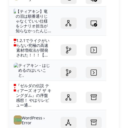
【ティアキン】竜
の泪は順番通りじ
ゃなくていい仕様
をシナリオ担当が
知らなかったんじ...
1.2.1でライクがい
らない究極の高速
素材増殖法が開発
された！！！【...
ティアキン - はじ
めるのはいいこ
と。
『ゼルダの伝説 テ
ィアーズ オブ ザ キ
ングダム』の序盤
感想！ やはりレビ
ュー通...
WordPress ›
Error