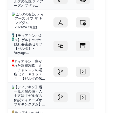
ルダの伝説 ティア
ーズオブザキ...
ゼルダの伝説 ティ
アーズ オブ ザ キ
ングダム -
2024/5/31(金)...
【ティアキン小ネ
タ】ゲルドの街の
隠し要素裏セリフ
【ゼルダ】 -
Voyage...
ティアキン 塞が
れた洞窟攻略 ミ
ニチャレンジの場
所は？ ＃１５７
４ 【ゼルダの伝...
【ティアキン】盾
一覧と耐久値・入
手方法【ゼルダの
伝説ティアーズオ
ブザキングダム】...
ティアキンのゼル