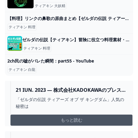
ティアキン 大妖精
【料理】リンクの鼻歌の原曲まとめ【ゼルダの伝説 ティアーズオブザキングダム】ティアキン - YouTube
ティアキン 料理
ゼルダの伝説【ティアキン】冒険に役立つ料理素材・群生地まとめ～地上編～
ティアキン 料理
2ch民の嘘がバレた瞬間：part55 - YouTube
ティアキン 白龍
21 IUN. 2023 — 株式会社KADOKAWAのプレスリ
リース（2023年6月21日 2024
「ゼルダの伝説 ティアーズ オブ ザ キングダム」人気の
秘密は
もっと読む