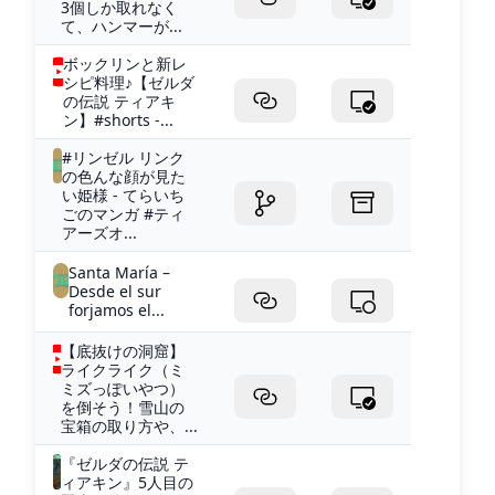
3個しか取れなく
て、ハンマーが...
ボックリンと新レ
シピ料理♪【ゼルダ
の伝説 ティアキ
ン】#shorts -...
#リンゼル リンク
の色んな顔が見た
い姫様 - てらいち
ごのマンガ #ティ
アーズオ...
Santa María –
Desde el sur
forjamos el...
【底抜けの洞窟】
ライクライク（ミ
ミズっぽいやつ）
を倒そう！雪山の
宝箱の取り方や、...
『ゼルダの伝説 テ
ィアキン』5人目の