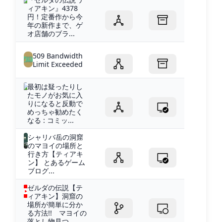
ィアキン』4378
円！定番作から今
年の新作まで、ゲ
オ店舗のブラ...
509 Bandwidth
Limit Exceeded
最初は疑ったりし
たモノがお気に入
りになると反動で
めっちゃ勧めたく
なる : コミッ...
シャリバ岳の洞窟
のマヨイの場所と
行き方【ティアキ
ン】 とあるゲーム
ブログ...
ゼルダの伝説【テ
ィアキン】洞窟の
場所が簡単に分か
る方法!! マヨイの
落とし物見つ...