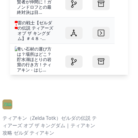
賢者が仲間に！ガ
ノンドロフとの最
終対決は目...
雷の戦士【ゼルダ
の伝説 ティアーズ
オブ ザ キングダ
ム】＃４８ -...
青い石材の運び方
は？場所はどこ？
貯水湖ほとりの岩
窟の行き方！ティ
アキン - はじ...
ティアキン（Zelda Totk）ゼルダの伝説 テ
ィアーズ オブ ザ キングダム | ティアキン
攻略 ゼルダ ティアキン