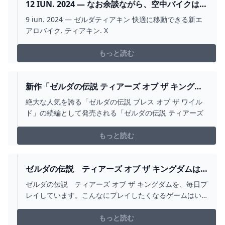
12 IUN. 2024 — なお余談ながら、空中バイクは国
内プレイヤーから「エアロバイク」と呼ばれるこ
9 iun. 2024 — ゼルダティアキン 快適に移動できる新エ
ともある。実をいえば、エアロバイクはフィット
アロバイク. ティアキン. X
ネスバイクの名称であり 2024
もっと読む
新作「ゼルダの伝説 ティアーズ オブ ザ キングダ
ム」購入前5つの注意点と対策
絶大な人気を誇る「ゼルダの伝説 ブレス オブ ザ ワイル
ド」の続編として発売される「ゼルダの伝説 ティアーズ
もっと読む
ゼルダの伝説 ティアーズ オブ ザ キングダムは
何が凄いのか しあわせなITせいかつ
ゼルダの伝説 ティアーズ オブ ザ キングダムを、毎日プ
レイしています。こんなにプレイしたくなるゲームはい
つぶりでしょうか。前作のブレスオブザワイルドも神ゲ
ーでしたが、ゼルダの伝説 ティアーズ オブ ザ キングダ
もっと読む