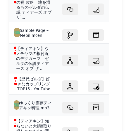
の祠 攻略！地を滑
るものゼルダの伝
説 ティアーズ オブ
ザ ...
Sample Page –
Nebilimcen
【ティアキン】ウ
ノチヤマの根付近
のデグガーマ ゼ
ルダの伝説ティア
ーズ オブ ザ ...
【歴代ゼルダ】好
きなカップリング
TOP15 - YouTube
ゆっくり霊夢ティ
アキン料理 mp3
【ティアキン】知
らないと大損!!取り
返しのつかない要