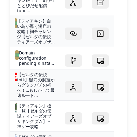
キン旅！！ #わっ
ととびだせ配信
tube...
【ティアキン】白
い鳥が導く洞窟の
攻略｜祠チャレン
ジ【ゼルダの伝説
ティアーズオブザ...
Domain
configuration
pending Kinsta...
【ゼルダの伝説
totk】竪穴の洞窟か
らグタンバチの祠
へ！…もしかして最
速ルート...
【ティアキン】槍
一覧【ゼルダの伝
説ティアーズオブ
ザキングダム】 -
神ゲー攻略
『ゼルダの伝説 テ