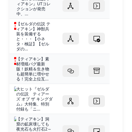
ィアキン』UTコレ
クションが発売
中、...
【ゼルダの伝説 テ
ィアキン】神獣兵
装を装備する
と・・・【小ネ
タ・検証】【ゼル
ダの...
【ティアキン】素
材増殖バグ最新
版！妖精＆生き物
も超簡単に増やせ
る！完全上位互...
大ヒット『ゼルダ
の伝説 ティアー
ズ オブ ザ キングダ
ム』大特集、特別
付録も「ニ...
【ティアキン】洞
窟の鉱床壊しても
夜光石も火打石2～