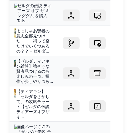
ゼルダの伝説 ティ
アーズ オブ ザ キ
ングダム を購入
Tats...
よっしゃあ賢者の
意志全部見つけ
た・・・祠って空
だけでいくつある
の？？ – ゼルダ...
【ゼルダティアキ
ン雑談】強そうな
賢者見つけるのも
楽しみの一つ。操
作が少しやりづら...
【ティアキン】
「ゼルダをさがし
て」の攻略チャー
ト【ゼルダの伝説
ティアーズオブザ
キ...
画像ページ (1/12)
『ゼルダの伝説 テ