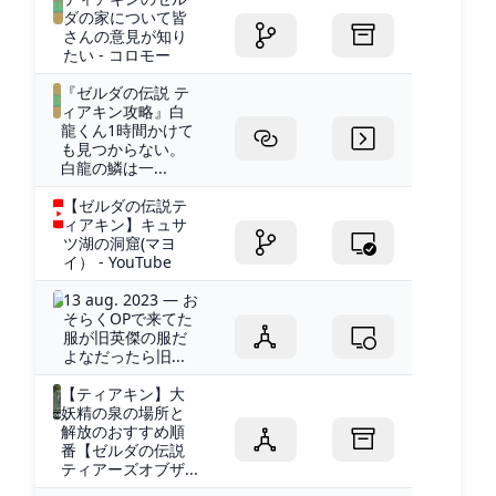
ダの家について皆
さんの意見が知り
たい - コロモー
『ゼルダの伝説 テ
ィアキン攻略』白
龍くん1時間かけて
も見つからない。
白龍の鱗は一...
【ゼルダの伝説テ
ィアキン】キュサ
ツ湖の洞窟(マヨ
イ） - YouTube
13 aug. 2023 — お
そらくOPで来てた
服が旧英傑の服だ
よなだったら旧...
【ティアキン】大
妖精の泉の場所と
解放のおすすめ順
番【ゼルダの伝説
ティアーズオブザ...