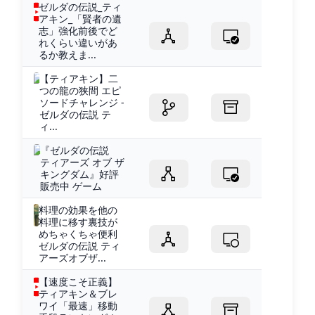
ゼルダの伝説_ティ
アキン_「賢者の遺
志」強化前後でど
れくらい違いがあ
るか教えま...
【ティアキン】二
つの龍の狭間 エピ
ソードチャレンジ -
ゼルダの伝説 テ
ィ...
『ゼルダの伝説
ティアーズ オブ ザ
キングダム』好評
販売中 ゲーム
料理の効果を他の
料理に移す裏技が
めちゃくちゃ便利
ゼルダの伝説 ティ
アーズオブザ...
【速度こそ正義】
ティアキン＆ブレ
ワイ「最速」移動