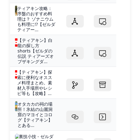
ティアキン攻略：
序盤のおすすめ料
理は？ ゾナニウム
も料理に!?【ゼルダ
ティアー...
【ティアキン】白
龍の探し方
shorts【ゼルダの
伝説 ティアーズオ
ブザキングダ...
【ティアキン】探
索に便利なオスス
メ料理まとめ。素
材入手場所やレシ
ピ等も【攻略】...
オタカカの祠の場
所！氷結の山麗洞
窟のマヨイとコロ
グ【ティアキン】
とある...
裏技小技 - ゼルダ