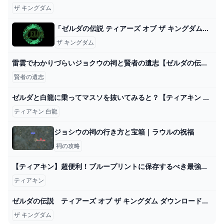
ザ キングダム
「ゼルダの伝説 ティアーズ オブ ザ キングダム」オリジナルサウンドトラック【初回数量限定生産盤】: 商品カテゴリー CD/DVD/Blu-ray/レコード/グッズの通販サイト【コロムビアミュージックショップ】
ザ キングダム
雷雲でわかりづらいジョクウの祠と賢者の遺志【ゼルダの伝説ティアーズオブザキングダム】 - YouTube
賢者の遺志
ゼルダと白龍に乗ってマスソを抜いてみると？【ティアキン TotK】裏技 バグ 検証 ゆっくり実況 glitch - YouTube
ティアキン 白龍
ジョシウの祠の行き方と宝箱｜ラウルの祝福
祠の攻略
【ティアキン】超便利！ブループリントに保存するべき最強構成【ゼルダの伝説ティアーズオブザキングダム/ティアキン】 - YouTube
ティアキン
ゼルダの伝説 ティアーズ オブ ザ キングダム ダウンロード版 My Nintendo Store（マイニンテンドーストア）
ザ キングダム