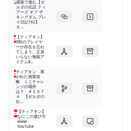
感覚で進む【ゼ
ルダの伝説 ティ
アーズ オブ ザ
キングダム プレ
イ日記162】
オ...
【ティアキン】
9割のプレイヤ
ーが存在を忘れ
てしまう、正直
いらない無能ア
イテム8...
ティアキン 塞
がれた洞窟攻
略 ミニチャレ
ンジの場所
は？ ＃１５７
４ 【ゼルダの
伝...
【ティアキン】
なにこの遊び方
www -
YouTube