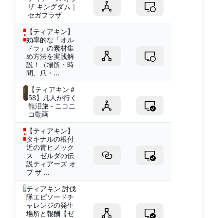
ザ キングダム｜
セガプラザ
【ティアキン】
効率的な「オル
ドラ」の素材集
め方法を実践解
説！（場所・時
間、爪・...
【ティアキン＃
58】凡人が行く
龍泪旅 - ニコニ
コ動画
【ティアキン】
タキナルの根付
近の青ヒノック
ス ゼルダの伝
説ティアーズ オ
ブ ザ ...
ティアキン 討伐
隊エピソードチ
ャレンジの発生
場所と報酬【ゼ