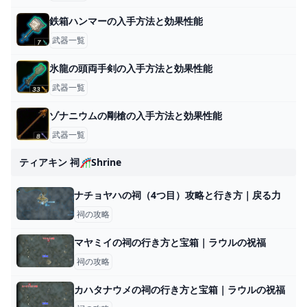
鉄箱ハンマーの入手方法と効果性能
武器一覧
氷龍の頭両手剣の入手方法と効果性能
武器一覧
ゾナニウムの剛槍の入手方法と効果性能
武器一覧
ティアキン 祠🎢shrine
ナチョヤハの祠（4つ目）攻略と行き方｜戻る力
祠の攻略
マヤミイの祠の行き方と宝箱｜ラウルの祝福
祠の攻略
カハタナウメの祠の行き方と宝箱｜ラウルの祝福