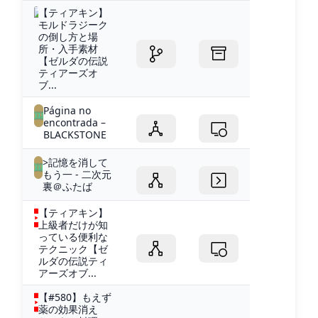
【ティアキン】
モルドラジーク
の倒し方と場
所・入手素材
【ゼルダの伝説
ティアーズオ
ブ...
Página no
encontrada –
BLACKSTONE
>記憶を消して
もう一 - 二次元
裏＠ふたば
【ティアキン】
上級者だけが知
っている便利な
テクニック【ゼ
ルダの伝説ティ
アーズオブ...
【#580】もえず
薬の効果消え