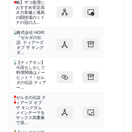
略】ザコ処理に
おすすめ安定高
火力装備と孤島
の闘技場のミド
ナの冠の入...
株式会社 HORI
『ゼルダの伝
説 ティアーズ
オブ ザ キング
ダ...
【ティアキン】
今回もしかして
料理関係はノー
ヒント？ : ゼル
ダの伝説 ティア
ー...
ゼルダの伝説 テ
ィアーズ オブ
ザ キングダム
メインテーマを
サックス四重奏
で演...