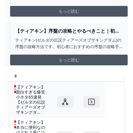
て地底を舞台とした果てなき冒険は、もうお楽しみいた
だいたでしょうか？『ゼ
もっと読む
【ティアキン】序盤の攻略とやるべきこと｜初心
者の進め方【ゼルダの伝説ティアーズオブザキン
ティアキン(ゼルダの伝説ティアーズオブザキングダム)の
グダム】｜ゲームエイト
序盤の攻略方法です。初心者におすすめの序盤の攻略手
順とやるべきこと、初心者が知っておくべき基礎知識に
ついても詳しく掲載しています。
もっと読む
#
【ティアキン】
面白すぎる爆笑
小ネタ65連発
【ゼルダの伝説
ティアーズオブ
ザキングダ...
【ティアキン】
本当に便利なの
はどれ？盾につ