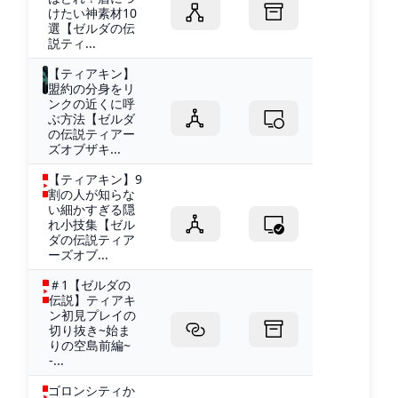
けたい神素材10
選【ゼルダの伝
説ティ...
【ティアキン】
盟約の分身をリ
ンクの近くに呼
ぶ方法【ゼルダ
の伝説ティアー
ズオブザキ...
【ティアキン】9
割の人が知らな
い細かすぎる隠
れ小技集【ゼル
ダの伝説ティア
ーズオブ...
＃1【ゼルダの
伝説】ティアキ
ン初見プレイの
切り抜き~始ま
りの空島前編~
-...
ゴロンシティか