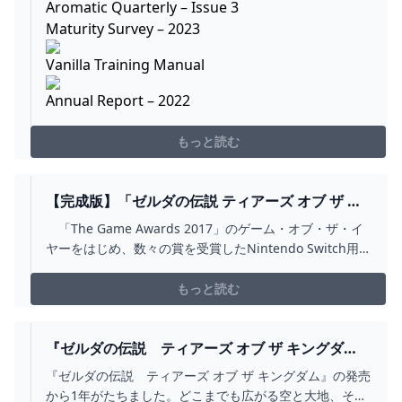
Aromatic Quarterly – Issue 3
Maturity Survey – 2023
Vanilla Training Manual
Annual Report – 2022
もっと読む
【完成版】「ゼルダの伝説 ティアーズ オブ ザ キ
ングダム」予約店舗・特典まとめ！ - GAME
「The Game Awards 2017」のゲーム・オブ・ザ・イ
WATCH
ヤーをはじめ、数々の賞を受賞したNintendo Switch用ア
クションアドベンチャー「ゼルダの伝説 ブレス オブ ザ
ワイルド」。その続編となる「ゼルダの伝説 ティアーズ
もっと読む
オブ ザ キングダム」が5月12日に発売される。
『ゼルダの伝説 ティアーズ オブ ザ キングダ
ム』の特別セットをご紹介。「アイコンパーツ」
『ゼルダの伝説 ティアーズ オブ ザ キングダム』の発売
や「壁紙」も登場。 トピックス NINTENDO
から1年がたちました。どこまでも広がる空と大地、そし