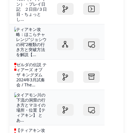
ン）・プレイ日
記 ２日目/３日
目 - ちょっと
し...
ティアキン攻
略：ほこらチャ
レンジ“ジョシウ
の祠”2種類の行
き方と突破方法
を解説【...
ゼルダの伝説 テ
ィアーズ オブ
ザ キングダム
2024年3月試奏
会 / The...
タイアモン川の
下流の洞窟の行
き方とマヨイの
場所・位置【テ
ィアキン】 と
あ...
【ティアキン攻