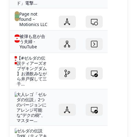
ド」電撃...
Page not
found –
Motionics LLC
被弾も息が合
う夫婦 -
YouTube
【#ゼルダの伝
説ティアーズオ
ブザキングダム
】お酒飲みなが
ら井戸探して三
千...
大人レゴ「ゼル
ダの伝説」2つ
のバージョンに
アレンジ可能
な“デクの樹”、
マスター...
ゼルダの伝説
TotK（ティアキ