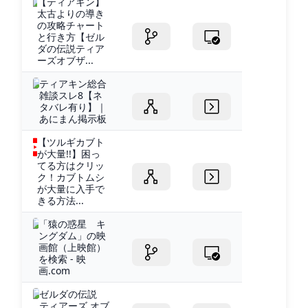
【ティアキン】
太古よりの導き
の攻略チャート
と行き方【ゼル
ダの伝説ティア
ーズオブザ...
ティアキン総合
雑談スレ8【ネ
タバレ有り】｜
あにまん掲示板
【ツルギカブト
が大量!!】困っ
てる方はクリッ
ク！カブトムシ
が大量に入手で
きる方法...
「猿の惑星 キ
ングダム」の映
画館（上映館）
を検索 - 映
画.com
ゼルダの伝説
ティアーズ オブ