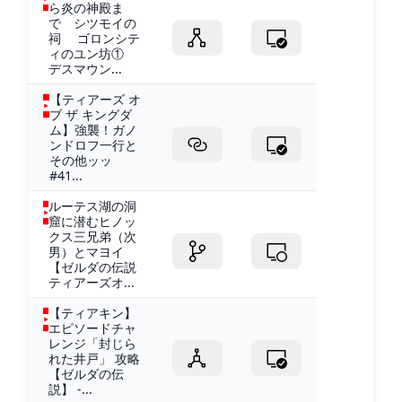
ら炎の神殿ま
で シツモイの
祠 ゴロンシテ
ィのユン坊①
デスマウン...
【ティアーズ オ
ブ ザ キングダ
ム】強襲！ガノ
ンドロフ一行と
その他ッッ
#41...
ルーテス湖の洞
窟に潜むヒノッ
クス三兄弟（次
男）とマヨイ
【ゼルダの伝説
ティアーズオ...
【ティアキン】
エピソードチャ
レンジ「封じら
れた井戸」 攻略
【ゼルダの伝
説】 -...