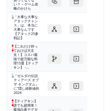
い？ – ゲーム攻
略のかけら
「大事な大事な
アタックチャン
ス」は、本当に
大事なんです
【アタック25参
戦記】
【これだけ持っ
ておけば大丈
夫！】コスパ最
強で超万能な料
理15選【ティア
キン】 -...
『ゼルダの伝説
ティアーズ オブ
ザ キングダム』
に“隠し経験値的
2024
【ティアキン】
誰でも超簡単！
最強白蒼デグガ