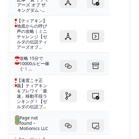
アーズ オブ ザ
キングダム -...
【ティアキン】
地底からの呼び
声の攻略｜ミニ
チャレンジ【ゼ
ルダの伝説ティ
アーズオブ...
攻略 15分で
10000ルピー稼
ぐ！...
【速度こそ正
義】ティアキン
＆ブレワイ「最
速」移動手段ラ
ンキング！【ゼ
ルダの伝説ブ...
Page not
found –
Motionics LLC