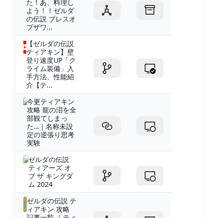
た！あ、料理し
よう！！ゼルダ
の伝説 ブレスオ
ブザワ...
【ゼルダの伝説
ティアキン】壁
登り速度UP「ク
ライム装備」入
手方法、性能紹
介【テ...
今更ティアキン
攻略 龍の泪を全
部観てしまっ
た…｜名称未設
定の逆張り思考
実験
ゼルダの伝説
ティアーズ オ
ブ ザ キングダ
ム 2024
ゼルダの伝説 テ
ィアキン 攻略
記事一覧 ｜ティ