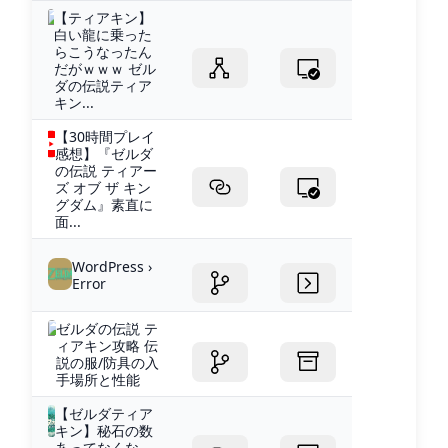
【ティアキン】
白い龍に乗った
らこうなったん
だがｗｗｗ ゼル
ダの伝説ティア
キン...
【30時間プレイ
感想】『ゼルダ
の伝説 ティアー
ズ オブ ザ キン
グダム』素直に
面...
WordPress ›
Error
ゼルダの伝説 テ
ィアキン攻略 伝
説の服/防具の入
手場所と性能
【ゼルダティア
キン】秘石の数
あってなくな