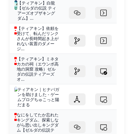
【ティアキン】白龍
【ゼルダの伝説 ティ
アーズオブザキング
ダム】...
【ティアキン】依頼を
受けて、転んだリンク
さんが長時間起き上が
れない装置のダメー
ジ...
【ティアキン】ミネタ
カカの祠（エウンポ高
地の洞窟 攻略）ゼル
ダの伝説ティアーズ
オ...
ティアキン｜ヒナバガ
ンを助けました - ゲー
ムブログちゅこっと陽
だまる
なにをしてたか忘れた
キングダム、探索しな
がら思い出しキングダ
ム【ゼルダの伝説テ