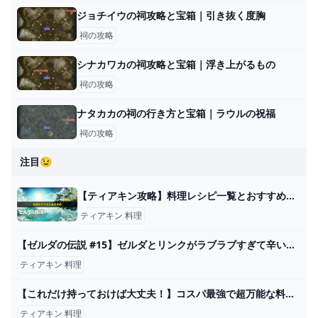
ジョチイウの祠攻略と宝箱｜引き抜く度胸
祠の攻略
シナカワカの祠攻略と宝箱｜浮き上がるもの
祠の攻略
ナタカカの祠の行き方と宝箱｜ラウルの祝福
祠の攻略
注目😉
【ティアキン攻略】料理レシピ一覧とおすすめ｜やり方や金策について【ティアーズオブザキングダム】 ワイトのゲーム案内所
ティアキン 料理
【ゼルダの伝説 #15】ゼルダとリンクがラブラブすぎて辛い！ ティアキングルメ旅！【ティアキン】【ゆっくり実況】 - YouTube
ティアキン 料理
【これだけ持っておけば大丈夫！】コスパ最強で超万能な料理15選【ティアキン】 - YouTube
ティアキン 料理