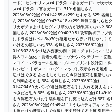
ード） ヒンヤリマスx4 ドラ角 （暑さガード） ポカポ
スx4 ドラ角 （寒さガード） 310: 名無しさん
2023/06/02(金) 00:41:42.85 >>299 たすかる 325: 名
ん 2023/06/02(金) 00:47:34.18 >>299 瘴気回復ならヒ
リカボチャよりもヒダマリ草の方が効果高くない？ 308:
無しさん 2023/06/02(金) 00:40:39.81 攻撃防御アップ
にドラ角はレベル3の30分確定だから赤い月じゃなくて
いけるの嬉しいね 338: 名無しさん 2023/06/02(金)
01:06:02.86 やり込み要素の例 ・祠 ・チャレンジ ・防
得＆フル強化 ・賢者の遺志 ・ゾナウバッテリー ・図鑑
マヨイ ・パラセール生地 ・ブループリント設計図 ・
レシピ ・中ボス ・コログ ・マップに表示される地名 
辺りはできる あともしかしたら今回は宝箱も復活しな
ら制覇あるかも 384: 名無しさん 2023/06/02(金)
01:47:04.60 カバンダ君は浮遊石を手に入れる努力をす
べきだと思う 385: 名無しさん 2023/06/02(金) 01:49:10
もう浮遊石入りお手製料理を口に突っ込んどけ 387: 名
さん 2023/06/02(金) 01:49:41.11 うちのティアキンで
ト当たりの糞寒い中で永遠に支え続けてるよ彼 引用元