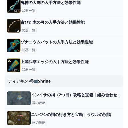
鬼神の大剣の入手方法と効果性能
武器一覧
古びた木の弓の入手方法と効果性能
武器一覧
ゾナニウムバットの入手方法と効果性能
武器一覧
上等兵隊エッジの入手方法と効果性能
武器一覧
ティアキン 祠📹shrine
インイサの祠（2つ目）攻略と宝箱｜組み合わせる力
祠の攻略
ニンジシの祠の行き方と宝箱｜ラウルの祝福
祠の攻略