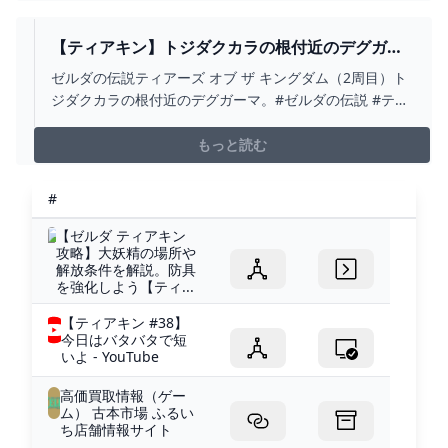
Twitter◆https://twitter.com/N...
【ティアキン】トジダクカラの根付近のデグガー
マ ゼルダの伝説ティアーズ オブ ザ キングダム
ゼルダの伝説ティアーズ オブ ザ キングダム（2周目）ト
（2周目） #ゼルダの伝説 #ティアキン #ZELDA -
ジダクカラの根付近のデグガーマ。#ゼルダの伝説 #ティ
YOUTUBE
アキン#zelda
もっと読む
#
【ゼルダ ティアキン
攻略】大妖精の場所や
解放条件を解説。防具
を強化しよう【ティ...
【ティアキン #38】
今日はバタバタで短
いよ - YouTube
高価買取情報（ゲー
ム） 古本市場 ふるい
ち店舗情報サイト