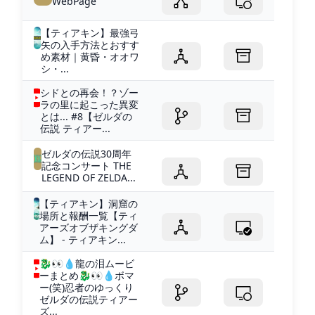
WebPage
【ティアキン】最強弓
矢の入手方法とおすす
め素材｜黄昏・オオワ
シ・...
シドとの再会！？ゾー
ラの里に起こった異変
とは... #8【ゼルダの
伝説 ティアー...
ゼルダの伝説30周年
記念コンサート THE
LEGEND OF ZELDA...
【ティアキン】洞窟の
場所と報酬一覧【ティ
アーズオブザキングダ
ム】 - ティアキン...
🐉👀💧龍の泪ムービ
ーまとめ🐉👀💧ボマ
ー(笑)忍者のゆっくり
ゼルダの伝説ティアー
ズ...