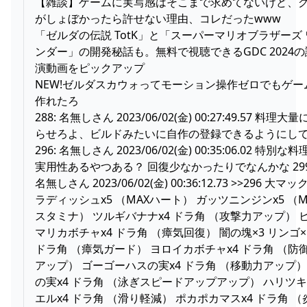
【雑談】ゲームに実写感はそこまで求めてないけど、
がしょぼかったら許せない理由、コレだったwww
「ゼルダの伝説 TotK」と「スーパーマリオブラザーズ 
ンダー」の開発秘話も。無料で視聴できるGDC 2024の
演動画をピックアップ
NEW!ゼルダスカウォってモーション操作ゼロでもゲー
作れたろ
288: 名無しさん 2023/06/02(金) 00:27:49.57 料理大
らせろよ、ビルドみたいに自作の登録できるようにし
296: 名無しさん 2023/06/02(金) 00:35:06.02 特別な
実用性あるやつある？ 回復少なかったりでなんかな 299
名無しさん 2023/06/02(金) 00:36:12.73 >>296 大マッ
ラディッシュx5 （MAXハート） ガッツニンジンx5 （M
スタミナ） ツルギバナナx4 ドラ角 （攻撃力アップ） 
マリカボチャx4 ドラ角 （瘴気回復） 闇の塊×3 リンゴ×
ドラ角 （瘴気ガード） ヨロイカボチャx4 ドラ角 （防
アップ） ゴーゴーハスの実x4 ドラ角 （移動力アップ）
の実x4 ドラ角 （泳ぎスピードアップアップ） ハリツ
エルx4 ドラ角 （滑り軽減） ポカポカマスx4 ドラ角 （