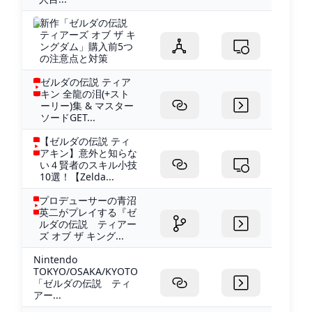
新作「ゼルダの伝説
ティアーズ オブ ザ キ
ングダム」購入前5つ
の注意点と対策
ゼルダの伝説 ティア
キン 全龍の泪(+スト
ーリー)集 & マスター
ソードGET...
【ゼルダの伝説 ティ
アキン】意外と知らな
い４賢者のスキル小技
10選！【Zelda...
プロデューサーの青沼
英二がプレイする『ゼ
ルダの伝説 ティアー
ズ オブ ザ キング...
Nintendo
TOKYO/OSAKA/KYOTO
「ゼルダの伝説 ティ
アー...