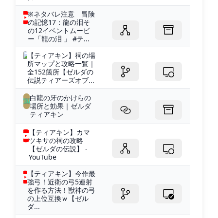
※ネタバレ注意 冒険
の記憶17：龍の泪そ
の12イベントムービ
ー「龍の泪 」 #テ...
【ティアキン】祠の場
所マップと攻略一覧｜
全152箇所【ゼルダの
伝説ティアーズオブ...
白龍の牙のかけらの
場所と効果｜ゼルダ
ティアキン
【ティアキン】カマ
ツキサの祠の攻略
【ゼルダの伝説】 -
YouTube
【ティアキン】今作最
強弓！近衛の弓5連射
を作る方法！獣神の弓
の上位互換ｗ【ゼル
ダ...