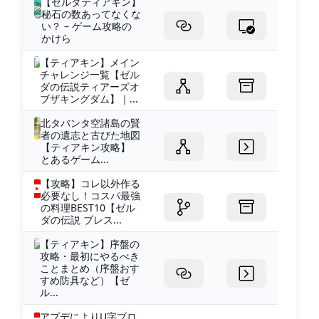
【ゼルダティアキン】
秘石の数あってなくな
い？ – ゲーム攻略の
かけら
【ティアキン】メイン
チャレンジ一覧【ゼル
ダの伝説ティアーズオ
ブザキングダム】｜...
北タバンタ空諸島の賢
者の遺志と古びた地図
【ティアキン攻略】
とあるゲーム...
【攻略】コレ以外作る
必要なし！コスパ最強
の料理BEST10【ゼル
ダの伝説 ブレス...
【ティアキン】序盤の
攻略・最初にやるべき
ことまとめ（序盤おす
すめ防具など）【ゼ
ル...
アプデによりU字ブロ