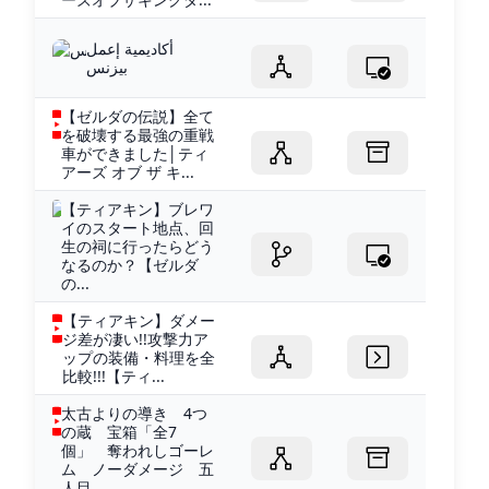
أكاديمية إعمل
بيزنس
【ゼルダの伝説】全て
を破壊する最強の重戦
車ができました│ティ
アーズ オブ ザ キ...
【ティアキン】ブレワ
イのスタート地点、回
生の祠に行ったらどう
なるのか？【ゼルダ
の...
【ティアキン】ダメー
ジ差が凄い!!攻撃力ア
ップの装備・料理を全
比較!!!【ティ...
太古よりの導き 4つ
の蔵 宝箱「全7
個」 奪われしゴーレ
ム ノーダメージ 五
人目...