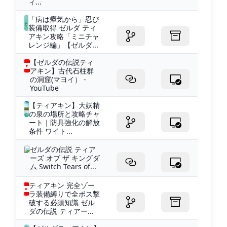
ィ...
「病は瘴気から」忍び
装備取得 ゼルダ ティ
アキン攻略「ミニチャ
レンジ編」【ゼルダ...
【ゼルダの伝説ティ
アキン】古代石柱群
の洞窟(マヨイ） -
YouTube
【ティアキン】大妖精
の泉の場所と攻略チャ
ート｜防具強化の解放
条件 ワイト...
ゼルダの伝説 ティア
ーズ オブ ザ キングダ
ム Switch Tears of...
ティアキン 完全ゾー
ラ装備縛りで全ボス撃
破する必須知識 ゼル
ダの伝説 ティアー...