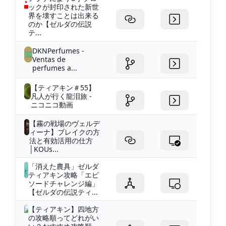
ックが封印された新世
界を壊すことは出来る
のか【ゼルダの伝説
テ...
DKNPerfumes -
Ventas de
perfumes a...
【ティアキン＃55】
凡人が行く龍泪旅 -
ニコニコ動画
【霧の戦場のヴェルデ
ィーナ】ブレイクの方
法と有効活用の仕方
│KOUs...
「消えた農具」ゼルダ
ティアキン攻略「エピ
ソードチャレンジ編」
【ゼルダの伝説ティ...
【ティアキン】四地方
の攻略順ってどれがい