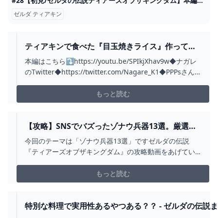
#28【初見/ゼルダの伝説ティアーズオブザキングダム】本編クリア後！探索雑談大好きVtuber待望のティアキンをプレイ！【Vtuber魔姫ラウラ/おしゃべり多め】 - YouTube
ゼルダ ティアキン
ティアキンで食べた『目玉焼きライス』作って食
べてみたＷＷＷ【ゼルダの伝説】【料理】
本編はこちら⤵https://youtu.be/SPIkjXhav9w◆ナガレ
#SHORTS - YOUTUBE
のTwitter◆https://twitter.com/Nagare_K1◆PPPsさん
(絵師)のTwitter◆https://twitter.com/PPPkoruren?
s=20◆歌ってみた◆https://youtu.be/X...
もっと読む
【攻略】SNSでバズったゾナウ兵器13選。厳選し
た傑作兵器を解説【ゼルダの伝説ティアーズオブ
今回のテーマは「ゾナウ兵器13選」ですゼルダの伝説
ザキングダム/ティアキン】【ゆっくり解説】 -
『ティアーズオブザキングダム』の攻略動画をあげてい
YOUTUBE
ます。■お借りしたBGMしゃろう様 おどれグロッケンシ
ュピールしゃろう様 神隠しの真相しゃろう様 10℃しゃろ
もっと読む
う様 You and
me(https://www.youtube.com/@Sharou/vi...
特別な料理で実用性あるやつある？？ - ゼルダの伝説
め速報｜ティアキン｜ブレワイ