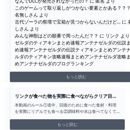
なんでDLCが発売されなかったの？ に 匿名 より
このゲームって取り返しがつかない要素とかある？？？
名無しさん より
古代ゾーラの祭壇で宝箱が見つからないんだけど… に 
しさん より
みんな神獣はどの順番で周ったんだ？？ に リンク より
ゼルダのティアキンまとめ速報アンテナゼルダの伝説
め速報アンテナゼルダの伝説ティアキンまとめアンテ
ルダのティアキン攻略速報まとめアンテナゼルダ攻略
めアンテナゼルダのブログランキング
もっと読む
リンクが食べた物を実際に食べながらクリア目指
す企画でとうとうハイラル城に潜入した！！！
本動画のルール①道中、回復のために食べた食材・料理
【ティアキン】【料理】【ゼルダの伝説ティアー
を実際にリアルでも食べる②調味料や水は食べてなくて
ズオブザキングダム】PART13 - YOUTUBE
も使用OKPart１⤵https://youtu.be/wMXk8caamqYPart
２⤵https://youtu.be/-4HQujy3ZsQ◆ナガレの
もっと読む