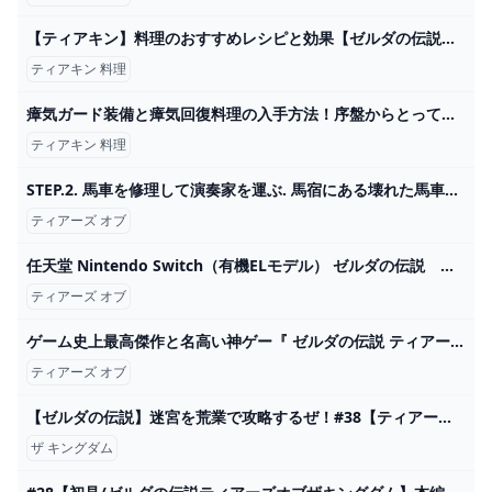
【ティアキン】料理のおすすめレシピと効果【ゼルダの伝説ティアーズオブザキングダム】 ティアキン（ゼルダの伝説ティアーズオブザキングダム）攻略wiki - ゲーム乱舞
ティアキン 料理
瘴気ガード装備と瘴気回復料理の入手方法！序盤からとっておきたい地下探索にオススメの「ミドナの冠」を取りにいこう！ - YouTube
ティアキン 料理
STEP.2. 馬車を修理して演奏家を運ぶ. 馬宿にある壊れた馬車を修理する。20 mai 2024ティアキン(ティアーズオブザキングダム)の最新情報や攻略情報などを紹介していきます。14 2024
ティアーズ オブ
任天堂 Nintendo Switch（有機ELモデル） ゼルダの伝説 ティアーズ オブ ザ キングダムエディション HEG-S-KDAAA - NTT-X Store
ティアーズ オブ
ゲーム史上最高傑作と名高い神ゲー『 ゼルダの伝説 ティアーズ オブ ザ キングダム 』#6 - YouTube
ティアーズ オブ
【ゼルダの伝説】迷宮を荒業で攻略するぜ！#38【ティアーズ オブ ザ キングダム】 - YouTube
ザ キングダム