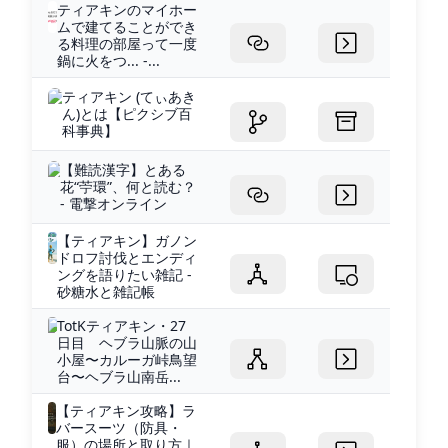
ティアキンのマイホー
ムで建てることができ
る料理の部屋って一度
鍋に火をつ... -...
ティアキン (てぃあき
ん)とは【ピクシブ百
科事典】
【難読漢字】とある
花“苧環”、何と読む？
- 電撃オンライン
【ティアキン】ガノン
ドロフ討伐とエンディ
ングを語りたい雑記 -
砂糖水と雑記帳
TotKティアキン・27
日目 ヘブラ山脈の山
小屋〜カルーガ峠鳥望
台〜ヘブラ山南岳...
【ティアキン攻略】ラ
バースーツ（防具・
服）の場所と取り方｜