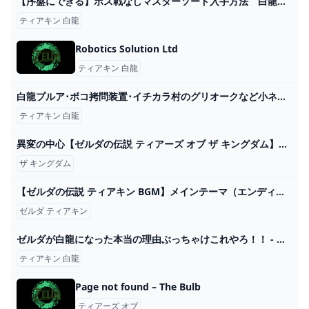
【序盤にできる】ボス戦なしマスターソード入手方法 白龍に飛び乗る方法 白龍の周回ルート 高さ ファントムガノン 素材集め 盾ロケット 攻略 ゼルダの伝説 ティアーズ オブ ザ キングダム ティアキン - YouTube
ティアキン 白龍
Robotics Solution Ltd
ティアキン 白龍
白龍プルア･ボコ拷問装置･イチカラ村のグリオークなど小ネタ集～みんなの動画畑～【ティアキン TotK】 - YouTube
ティアキン 白龍
異変の中心【ゼルダの伝説 ティアーズ オブ ザ キングダム】＃１９ - YouTube
ザ キングダム
【ゼルダの伝説 ティアキン BGM】メインテーマ（エンディングver.）【ゼルダの伝説 ティアーズオブザキングダム BGM プレイ動画】 - YouTube
ゼルダ ティアキン
ゼルダが白龍になった本当の理由ぶっちゃけこれやろ！！ - ゼルダの伝説まとめ速報｜ティアキン｜ブレワイ
ティアキン 白龍
Page not found – The Bulb
ティアーズ オブ