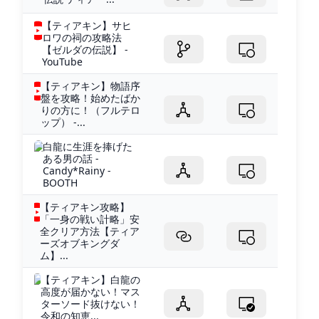
【ティアキン】サヒ
ロワの祠の攻略法
【ゼルダの伝説】 -
YouTube
【ティアキン】物語序
盤を攻略！始めたばか
りの方に！（フルテロ
ップ） -...
白龍に生涯を捧げた
ある男の話 -
Candy*Rainy -
BOOTH
【ティアキン攻略】
「一身の戦い計略」安
全クリア方法【ティア
ーズオブキングダ
ム】...
【ティアキン】白龍の
高度が届かない！マス
ターソード抜けない！
令和の知恵...