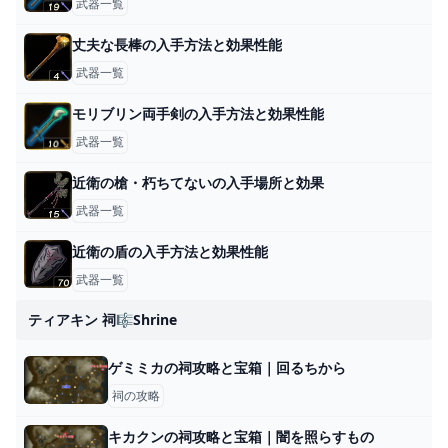
武器一覧
丈夫な長棒の入手方法と効果性能
武器一覧
モリブリン両手剣の入手方法と効果性能
武器一覧
近衛の槍・朽ちてないの入手場所と効果
武器一覧
近衛の盾の入手方法と効果性能
武器一覧
ティアキン 祠🎼shrine
ゲミミカの祠攻略と宝箱｜回るちから
祠の攻略
キカクンの祠攻略と宝箱｜闇を照らすもの