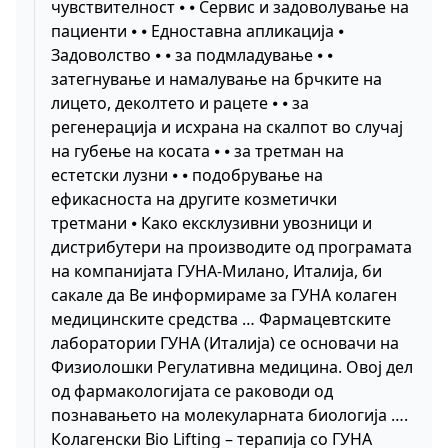
чувствителност ⦁ ⦁ Сервис и задоволување на
пациенти ⦁ ⦁ Едноставна апликација ⦁
Задоволство ⦁ ⦁ за подмладување ⦁ ⦁
затегнување и намалување на брчките на
лицето, деколтето и рацете ⦁ ⦁ за
регенерација и исхрана на скалпот во случај
на губење на косата ⦁ ⦁ за третман на
естетски лузни ⦁ ⦁ подобрување на
ефикасноста на другите козметички
третмани ⦁ Како ексклузивни увозници и
дистрибутери на производите од програмата
на компанијата ГУНА-Милано, Италија, би
сакале да Ве информираме за ГУНА колаген
медицинските средства … Фармацевтските
лаборатории ГУНА (Италија) се основачи на
Физиолошки Регулативна медицина. Овој дел
од фармакологијата се раководи од
познавањето на молекуларната биологија ….
Колагенски Bio Lifting – терапија со ГУНА