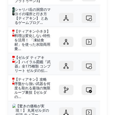
プラトゥーン3】
シャリバ岳の洞窟のマ
ヨイの場所と行き方
【ティアキン】 とあ
るゲームブログ...
【ティアキン小ネタ】
料理は変化しない特性
を活用！ 「凍結食
材」を使った水陸両用
乗...
【ゼルダ ティアキ
ン】ハイラル図鑑『武
器』全175種類 コンプ
リート ゼルダの伝...
【ティアキン】攻略
序盤から強い武器を何
度も取れる最強の無限
ループ裏技【ゼルダ
の...
【驚きの価格が実
現！】 丸尾ゼルダの
伝説 ティアー...