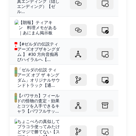
真エンディング（隠し
エンディング）【ゼ
ル...
【朗報】ティアキ
ン 料理メモがある
｜あにまん掲示板
【#ゼルダの伝説ティ
アーズオブザキングダ
ム 】 #30 方向音痴再
びハイラルへ【...
「ゼルダの伝説 ティ
アーズ オブ ザ キング
ダム」オリジナルサウ
ンドトラック【通...
【パワサカ】フィール
ドの怪物の査定・効果
とコツを入手できるキ
ャラ【パワフルサッ...
ちょこぺろの真似して
プラコラ使ってみたけ
どマジで勝てない【ス