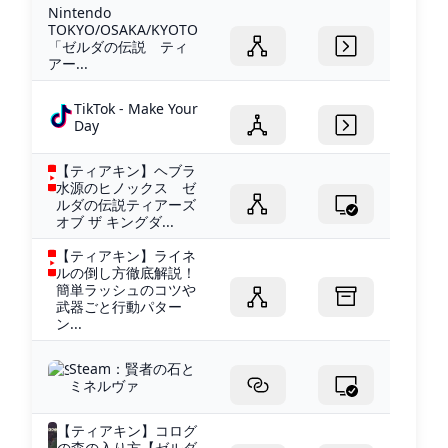
Nintendo
TOKYO/OSAKA/KYOTO
「ゼルダの伝説 ティ
アー...
TikTok - Make Your
Day
【ティアキン】ヘブラ
水源のヒノックス ゼ
ルダの伝説ティアーズ
オブ ザ キングダ...
【ティアキン】ライネ
ルの倒し方徹底解説！
簡単ラッシュのコツや
武器ごと行動パター
ン...
Steam：賢者の石と
ミネルヴァ
【ティアキン】コログ
の森の入り方【ゼルダ