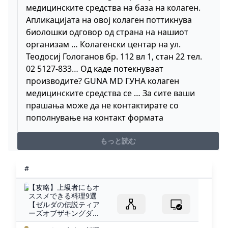
медицинските средства на база на колаген.
Апликацијата на овој колаген поттикнува
биолошки одговор од страна на нашиот
организам … Колагенски центар на ул.
Теодосиј Гологанов бр. 112 вл 1, стан 22 тел.
02 5127-833… Од каде потекнуваат
производите? GUNA MD ГУНА колаген
медицинските средства се … За сите ваши
прашања може да не контактирате со
пополнување на контакт формата
もっと読む
#
【攻略】上級者にもオ
ススメできる料理9選
【ゼルダの伝説ティア
ーズオブザキングダ...