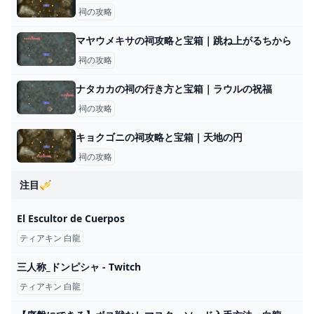
祠の攻略
マヤウメキサの祠攻略と宝箱｜跳ね上がるちから
祠の攻略
ナタカカの祠の行き方と宝箱｜ラウルの祝福
祠の攻略
キョクゴニの祠攻略と宝箱｜天地の円
祠の攻略
注目🎺
El Escultor de Cuerpos
ティアキン 白龍
三人称_ドンピシャ - Twitch
ティアキン 白龍