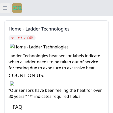
Open main menu
ティアキン
Home - Ladder Technologies
ティアキン 祠
ティアキン 白龍
ティアキン 武器
Ladder Technologies heat sensor labels indicate
ティアキン 攻略
when a ladder needs to be taken out of service
for testing due to exposure to excessive heat.
COUNT ON US.
“Our sensors have been feeling the heat for over
30 years.” “*” indicates required fields
FAQ