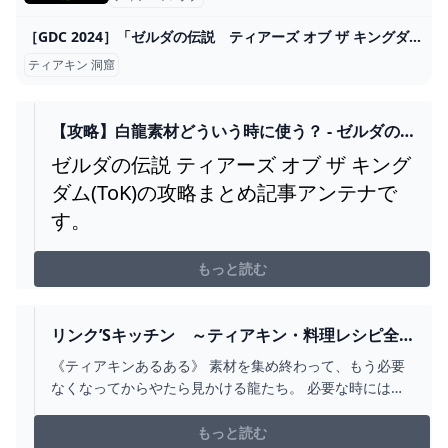
［GDC 2024］「ゼルダの伝説 ティアーズ オブ ザ キングダム」の自由な遊びは，現実的な物理のルールで世界ができていたからだった
ティアキン 洞窟
【攻略】白龍素材どういう時に使う？ - ゼルダの
伝説ティアキンまとめアンテナ
ゼルダの伝説 ティアーズ オブ ザ キング
ダム(ToK)の攻略まとめ記事アンテナで
す。
もっと読む
リンク’Sキッチン ～ティアキン・料理レシピ全
制覇記念～｜SIKI
《ティアキンあるある》 素材を集め終わって、もう必要
なくなってからやたら見かける龍たち。 必要な時にはな
かなか見つからなかったのに！ どうして！ 今日も元気
にゼルダってます。 龍といえば、白龍からも素材集めし
もっと読む