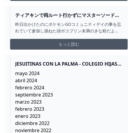
てますが、正体知ってからは本当に取りづらくてつら
い……。だって、牙とか爪とか取るんだよ……！？ いい
のかリンク！？ 全洞窟・全井戸が終わり、やっと楽しみ
ティアキンで両ルート行かずにマスターソードを
にしていたコログ探しをしております。 一緒にやってる
手に入れるある意味村人ルート - あずきな粉のレ
昨日出かけたのにポケモンGOコミュニティデイの事を忘
旦那氏が、「終わる気がしない……まだ３００個……」と
ベルボール日記
れていて参加し損ねた頭ボコブリン未満のきな粉だよ
悲壮感丸出しでがんばってます。ちなみに全部で１００
っ！ さて、ゼル伝ティアキンで村人リンクはついに、マ
０個です。いやあ楽しいなあ！ さて、進行度には関係な
スターソードとハイリアの盾を手に入れました！(全然つ
もっと読む
いけどやりたか
いにじゃないけど) 敵が怖い村人リンクなので、空経由で
各地をまわってるのですが、 ゾナウギアで飛ばずとも、
鳥望台など…
JESUITINAS CON LA PALMA - COLEGIO HIJAS
DE JESÚS A CORUÑA
mayo 2024
abril 2024
febrero 2024
septiembre 2023
marzo 2023
febrero 2023
enero 2023
diciembre 2022
noviembre 2022