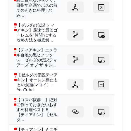
際に食べながらクリア
目指す企画でボスの前
でのんきに料理して
み...
【ゼルダの伝説 ティ
アキン】最速で最凶ゴ
ーレムを”仲間”にする
攻略方法を徹底解...
【ティアキン】エメラ
ル台地の黒ヒノック
ス ゼルダの伝説ティ
アーズ オブ ザ キン...
【ゼルダの伝説ティア
キン】オーレン橋たも
との洞窟(マヨイ） -
YouTube
【コスパ抜群！】絶対
に作っておきたいおす
すめ料理ベスト５
【ティアキン】【ゼル
ダ...
【ティアキン】ミニチ