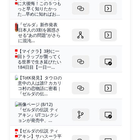
に大後悔！この５つも
っと早く知りたかっ
た...早めに知ればお...
『ゼルダ』新作発表
日本人の3割を困惑さ
せる“あの問題”がさら
に混沌...
【マイクラ】3秒に一
回トラップが襲ってく
る世界で生き延びたい
184日目【一日一...
【TotK発見】タウロの
意中の人は誰!? カカリ
コ村の恋物語に密着｜
『ゼルダの伝...
画像ページ (8/12)
『ゼルダの伝説 ティ
アキン』UTコレクシ
ョンが発売中、...
【ゼルダの伝説 ティ
アキン】サハスーラ平