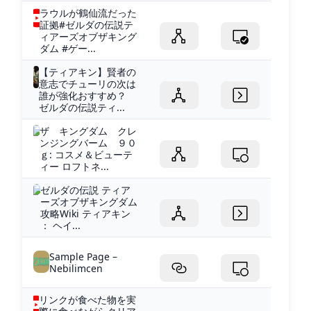
ラウルが鶴仙流だった
証拠#ゼルダの伝説テ
ィアーズオブザキング
ダム #ゲー...
【ティアキン】賢者の
意志でチューリの次は
誰が強化おすすめ？
ゼルダの伝説ティ...
ザ キングダム クレ
ンジングバーム ９０
ｇ: コスメ＆ビューテ
ィー ロフトネ...
ゼルダの伝説 ティア
ーズオブザキングダム
攻略Wiki ティアキン
： ヘイ...
Sample Page –
Nebilimcen
リンクが食べた物を実