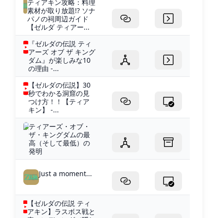
ティアキン攻略：料理
素材が取り放題!? ソナ
パノの祠周辺ガイド
【ゼルダ ティアー...
『ゼルダの伝説 ティ
アーズ オブ ザ キング
ダム』が楽しみな10
の理由 -...
【ゼルダの伝説】30
秒でわかる洞窟の見
つけ方！！【ティア
キン】 -...
ティアーズ・オブ・
ザ・キングダムの最
高（そして最低）の
発明
Just a moment...
【ゼルダの伝説 ティ
アキン】ラスボス戦と