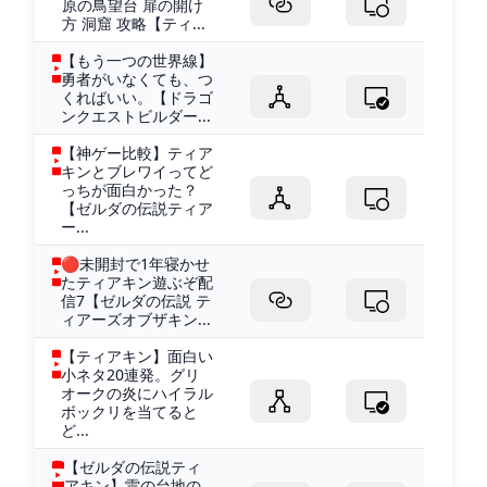
原の鳥望台 扉の開け
方 洞窟 攻略【ティ...
【もう一つの世界線】
勇者がいなくても、つ
くればいい。【ドラゴ
ンクエストビルダー...
【神ゲー比較】ティア
キンとブレワイってど
っちが面白かった？
【ゼルダの伝説ティア
ー...
🔴未開封で1年寝かせ
たティアキン遊ぶぞ配
信7【ゼルダの伝説 テ
ィアーズオブザキン...
【ティアキン】面白い
小ネタ20連発。グリ
オークの炎にハイラル
ボックリを当てると
ど...
【ゼルダの伝説ティ
アキン】雷の台地の