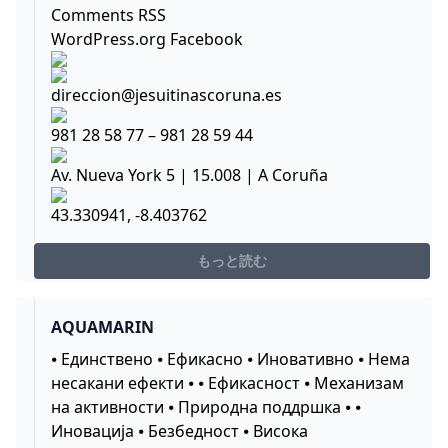
Comments RSS
WordPress.org Facebook
direccion@jesuitinascoruna.es
981 28 58 77 – 981 28 59 44
Av. Nueva York 5 | 15.008 | A Coruña
43.330941, -8.403762
もっと読む
AQUAMARIN
⦁ Единствено ⦁ Ефикасно ⦁ Иновативно ⦁ Нема
несакани ефекти ⦁ ⦁ Ефикасност ⦁ Механизам
на активности ⦁ Природна поддршка ⦁ ⦁
Иновација ⦁ Безбедност ⦁ Висока