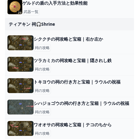
ゲルドの盾の入手方法と効果性能
武器一覧
ティアキン 祠🎧shrine
シククチの祠攻略と宝箱｜右か左か
祠の攻略
ツラカミカの祠攻略と宝箱｜隠されし鉄
祠の攻略
トキヨウの祠の行き方と宝箱｜ラウルの祝福
祠の攻略
シハジョゴウの祠の行き方と宝箱｜ラウルの祝福
祠の攻略
ワオオサの祠攻略と宝箱｜テコのちから
祠の攻略