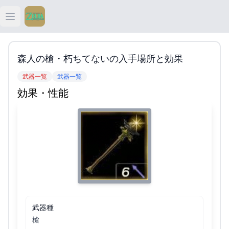
Open main menu
ティアキン
森人の槍・朽ちてないの入手場所と効果
ティアキン 祠
武器一覧
武器一覧
効果・性能
ティアキン 武器
ティアキン 攻略
武器種
槍