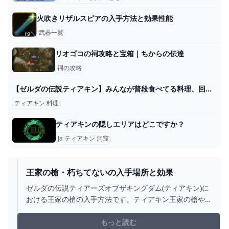
火吹きリザルスピアの入手方法と効果性能
武器一覧
リオゴコの祠攻略と宝箱｜ちからの伝達
祠の攻略
【ゼルダの伝説ティアキン】みんなが普段食べてる料理、回復アイテムは？＆ガノンドロフに提案したい料理に関するみんなの反応＋おまけ解説【ネタバレ注意】【ティアーズオブキングダム】【反応集】【任天堂】 - YouTube
ティアキン 料理
ティアキンの隠しエリアはどこですか？
Ja ティアキン 洞窟
王家の槍・朽ちてないの入手場所と効果
ゼルダの伝説ティアーズオブザキングダム(ティアキン)に
おける王家の槍の入手方法です。ティアキン王家の槍や
朽ちてない王家の槍の入手場所をはじめ、武器の効果・
攻撃力について掲載しています。
もっと読む