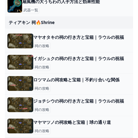
扇風機の大うちわの入手方法と効果性能
武器一覧
ティアキン 祠🔥shrine
マヤオタキの祠の行き方と宝箱｜ラウルの祝福
祠の攻略
イガシュクの祠の行き方と宝箱｜ラウルの祝福
祠の攻略
ロツマムの祠攻略と宝箱｜不釣り合いな関係
祠の攻略
ジョチシウの祠の行き方と宝箱｜ラウルの祝福
祠の攻略
マヤマツノの祠攻略と宝箱｜球の通り道
祠の攻略