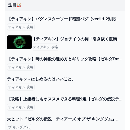
注目🥁
【ティアキン】バグマスターソード増殖バグ（ver1.1.2対応）！これで確実にバグマスソを装備増殖！【ゼルダの伝説ティアーズオブザキングダム】 - YouTube
ティアキン 攻略
【ティアキン】ジョチイウの祠「引き抜く度胸」攻略と宝箱の取り方【ゼルダの伝説ティアーズオブザキングダム】｜ゲームエイト
ティアキン 攻略
【ティアキン】時の神殿の進め方とギミック攻略【ゼルダTotK】 のしろぐ
ティアキン 攻略
ティアキン - はじめるのはいいこと。
ティアキン 攻略
【攻略】上級者にもオススメできる料理9選【ゼルダの伝説ティアーズオブザキングダム/ティアキン】【ゆっくり解説】 - YouTube
ティアキン 攻略
大ヒット『ゼルダの伝説 ティアーズ オブ ザ キングダム』大特集、特別付録も「ニンテンドードリーム」7月号｜Real Sound｜リアルサウンド ブック
ザ キングダム