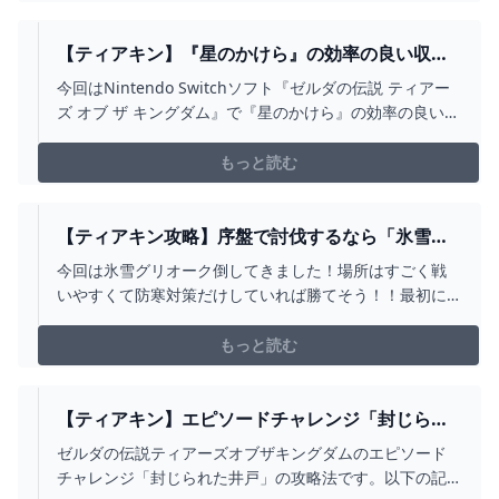
召喚しますｗ序盤から最強装備使いたい！って人は是非
倒しましょう！！皆さんのこれおすすめです！がありま
したら是非...
【ティアキン】『星のかけら』の効率の良い収集
方法！【ゼルダの伝説ティアーズオブザキングダ
今回はNintendo Switchソフト『ゼルダの伝説 ティアー
ム】 GAME魂.COM
ズ オブ ザ キングダム』で『星のかけら』の効率の良い入
手方法を紹介します。 『星のかけら』の効率の良い収集
方法 ①.「...
もっと読む
【ティアキン攻略】序盤で討伐するなら「氷雪グ
リオーク」誰でも安定して倒す方法と出現場所
今回は氷雪グリオーク倒してきました！場所はすごく戦
【ティアーズオブザキングダム】 - YOUTUBE
いやすくて防寒対策だけしていれば勝てそう！！最初に
グリオーク種を狩るなら氷雪がおすすめです！是非ご覧
ください！！最近沢山の討伐達成コメントをいただいて
もっと読む
本当に嬉しいです！これからも頑張るので沢山のご報告
お待ちしております！！その他にもこのボスの簡単な倒
し方を知りたい...
【ティアキン】エピソードチャレンジ「封じられ
た井戸」 攻略【ゼルダの伝説】 - YOUTUBE
ゼルダの伝説ティアーズオブザキングダムのエピソード
チャレンジ「封じられた井戸」の攻略法です。以下の記