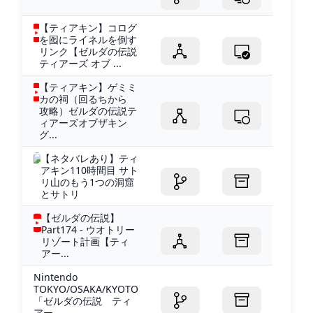
【ティアキン】コログ
を囮にライネルを倒す
リンク【ゼルダの伝説
ティアーズ オブ ...
【ティアキン】ゲミミ
カの祠（回るちから
攻略）ゼルダの伝説テ
ィアーズオブザキン
グ...
【ネタバレあり】ティ
アキン110時間目 サト
リ山のもう1つの洞窟
とサトリ
【ゼルダの伝説】
Part174 - ウオトリー
リゾート計画【ティ
アー...
Nintendo
TOKYO/OSAKA/KYOTO
「ゼルダの伝説 ティ
アー...