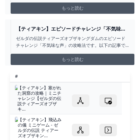
事で詳細な解説を行っています。
https://gamepedia.jp/zelda-totk/challenges/2261
もっと読む
【ティアキン】エピソードチャレンジ「不気味な
声」 攻略【ゼルダの伝説】 - YOUTUBE
ゼルダの伝説ティアーズオブザキングダムのエピソード
チャレンジ「不気味な声」の攻略法です。以下の記事で
詳細な解説を行っています。
https://gamepedia.jp/zelda-totk/challenges/2256
もっと読む
#
【ティアキン】塞がれ
た洞窟の攻略｜ミニチ
ャレンジ【ゼルダの伝
説ティアーズオブザ
キ...
【ティアキン】飛込み
の儀 ミニゲーム - ゼ
ルダの伝説 ティアー
ズオブザキン...