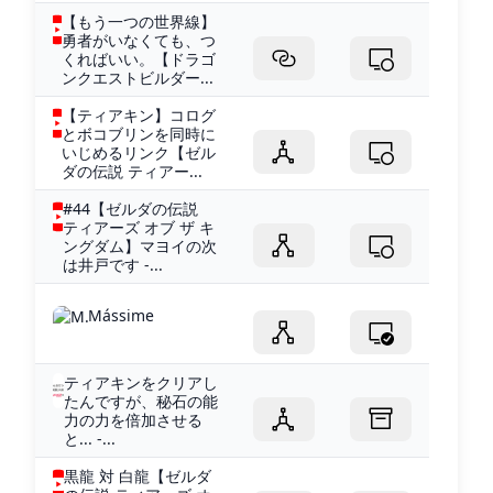
【もう一つの世界線】
勇者がいなくても、つ
くればいい。【ドラゴ
ンクエストビルダー...
【ティアキン】コログ
とボコブリンを同時に
いじめるリンク【ゼル
ダの伝説 ティアー...
#44【ゼルダの伝説
ティアーズ オブ ザ キ
ングダム】マヨイの次
は井戸です -...
Mássime
ティアキンをクリアし
たんですが、秘石の能
力の力を倍加させる
と... -...
黒龍 対 白龍【ゼルダ