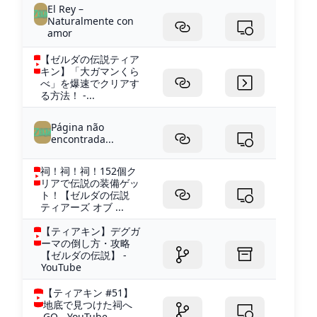
El Rey –
Naturalmente con
amor
【ゼルダの伝説ティア
キン】「大ガマンくら
べ」を爆速でクリアす
る方法！ -...
Página não
encontrada...
祠！祠！祠！152個ク
リアで伝説の装備ゲッ
ト！【ゼルダの伝説
ティアーズ オブ ...
【ティアキン】デグガ
ーマの倒し方・攻略
【ゼルダの伝説】 -
YouTube
【ティアキン #51】
地底で見つけた祠へ
GO - YouTube