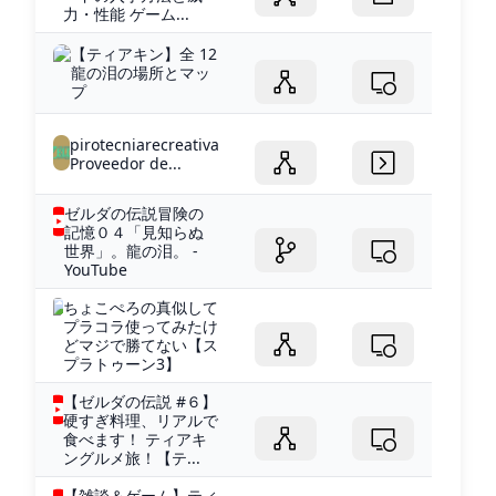
力・性能 ゲーム...
【ティアキン】全 12
龍の泪の場所とマッ
プ
pirotecniarecreativa
Proveedor de...
ゼルダの伝説冒険の
記憶０４「見知らぬ
世界」。龍の泪。 -
YouTube
ちょこぺろの真似して
プラコラ使ってみたけ
どマジで勝てない【ス
プラトゥーン3】
【ゼルダの伝説 #６】
硬すぎ料理、リアルで
食べます！ ティアキ
ングルメ旅！【テ...
【雑談＆ゲーム】ティ