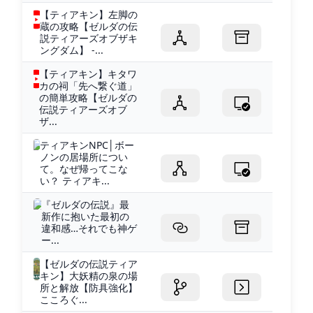
【ティアキン】左脚の
蔵の攻略【ゼルダの伝
説ティアーズオブザキ
ングダム】 -...
【ティアキン】キタワ
カの祠「先へ繋ぐ道」
の簡単攻略【ゼルダの
伝説ティアーズオブ
ザ...
ティアキンNPC│ボー
ノンの居場所につい
て。なぜ帰ってこな
い？ ティアキ...
『ゼルダの伝説』最
新作に抱いた最初の
違和感…それでも神ゲ
ー...
【ゼルダの伝説ティア
キン】大妖精の泉の場
所と解放【防具強化】
こころぐ...