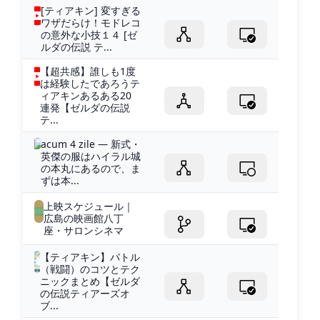
[ティアキン] 変すぎる
ワザだらけ！モドレコ
の意外な小技１４ [ゼ
ルダの伝説 テ...
【超共感】誰しも1度
は経験したであろうテ
ィアキンあるある20
連発【ゼルダの伝説
テ...
acum 4 zile — 新式・
英傑の服はハイラル城
の本丸にあるので、ま
ずは本...
上映スケジュール｜
広島の映画館八丁
座・サロンシネマ
【ティアキン】バトル
（戦闘）のコツとテク
ニックまとめ【ゼルダ
の伝説ティアーズオ
ブ...