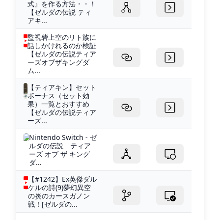
式』を作る方法・・！
【ゼルダの伝説 ティ
アキ...
監視砦上空のリト族に
話しかけれるのか検証
【ゼルダの伝説ティア
ーズオブザキングダ
ム...
【ティアキン】セット
ボーナス（セット効
果）一覧とおすすめ
【ゼルダの伝説ティア
ーズ...
Nintendo Switch - ゼ
ルダの伝説 ティア
ーズ オブ ザ キング
ダ...
【#1242】Ex英傑ダル
ケルの詩(9)夢幻異空
の炎のカースガノン
戦！[ゼルダの...