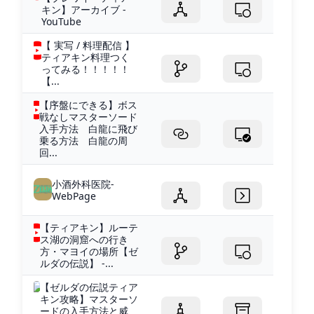
キン】アーカイブ -
YouTube
【 実写 / 料理配信 】
ティアキン料理つく
ってみる！！！！！
【...
【序盤にできる】ボス
戦なしマスターソード
入手方法 白龍に飛び
乗る方法 白龍の周
回...
小酒外科医院-
WebPage
【ティアキン】ルーテ
ス湖の洞窟への行き
方・マヨイの場所【ゼ
ルダの伝説】 -...
【ゼルダの伝説ティア
キン攻略】マスターソ
ードの入手方法と威