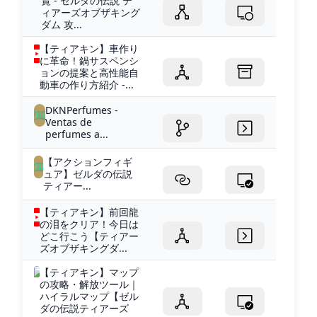
覧 - ゼルダの伝説 テ
ィアーズオブザキング
ダム 攻...
【ティアキン】車作り
に革命！鍋サスペンシ
ョンの提案と高性能自
動車の作り方紹介 -...
DKNPerfumes -
Ventas de
perfumes a...
【アクションフィギ
ュア】ゼルダの伝説
ティアー...
【ティアキン】前回龍
の泪をクリア！今日は
どこ行こう【ティアー
ズオブザキングダ...
【ティアキン】マップ
の攻略・解放ツール｜
ハイラルマップ【ゼル
ダの伝説ティアーズ