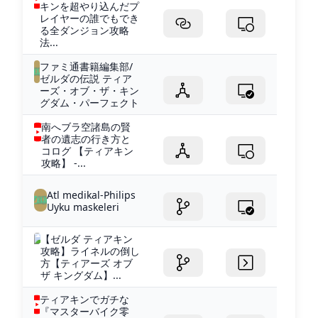
キンを超やり込んだプ
レイヤーの誰でもでき
る全ダンジョン攻略
法...
ファミ通書籍編集部/
ゼルダの伝説 ティア
ーズ・オブ・ザ・キン
グダム・パーフェクト
南へブラ空諸島の賢
者の遺志の行き方と
コログ 【ティアキン
攻略】 -...
Atl medikal-Philips
Uyku maskeleri
【ゼルダ ティアキン
攻略】ライネルの倒し
方【ティアーズ オブ
ザ キングダム】...
ティアキンでガチな
『マスターバイク零