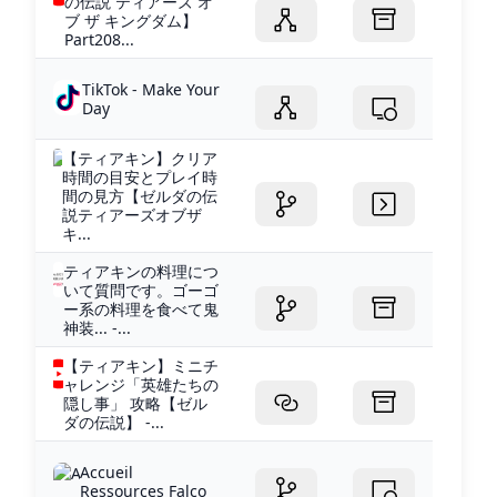
の伝説 ティアーズ オ
ブ ザ キングダム】
Part208...
TikTok - Make Your
Day
【ティアキン】クリア
時間の目安とプレイ時
間の見方【ゼルダの伝
説ティアーズオブザ
キ...
ティアキンの料理につ
いて質問です。ゴーゴ
ー系の料理を食べて鬼
神装... -...
【ティアキン】ミニチ
ャレンジ「英雄たちの
隠し事」 攻略【ゼル
ダの伝説】 -...
Accueil
Ressources Falco