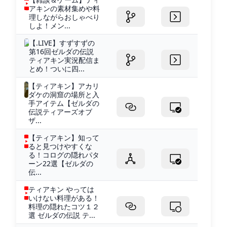
アキンの素材集めや料
理しながらおしゃべり
しよ！メン...
【.LIVE】すずすずの
第16回ゼルダの伝説
ティアキン実況配信ま
とめ！ついに四...
【ティアキン】アカリ
ダケの洞窟の場所と入
手アイテム【ゼルダの
伝説ティアーズオブ
ザ...
【ティアキン】知って
ると見つけやすくな
る！コログの隠れパタ
ーン22選【ゼルダの
伝...
ティアキン やっては
いけない料理がある！
料理の隠れたコツ１２
選 ゼルダの伝説 テ...