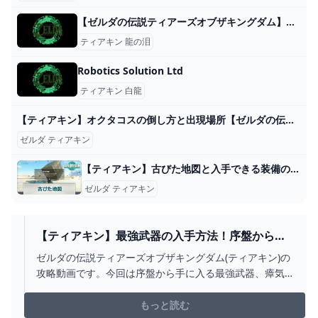
【ゼルダの伝説ティアーズオブザキングダム】白龍の角の入手場所と効果【ティアキン】 ゲーム攻略サイト AlGest
ティアキン 龍の泪
Robotics Solution Ltd
ティアキン 白龍
【ティアキン】オクタコスの倒し方と出現場所【ゼルダの伝説ティアーズオブザキングダム】 - アルテマ
ゼルダ ティアキン
【ティアキン】古びた地図と入手できる装備の場所【ゼルダの伝説ティアーズオブザキングダム】 - 神ゲー攻略
ゼルダ ティアキン
【ティアキン】最強武器の入手方法！序盤から手
に入る瘴気の剣＆魔王の弓がヤバすぎる！！瘴気
ゼルダの伝説ティアーズオブザキングダム(ティアキン)の
の手＆ファントムガノンの倒し方！【ゼルダの伝
攻略動画です。今回は序盤から手に入る最強武器、瘴気
説ティアーズオブザキングダム】 - YOUTUBE
の剣＆魔王の弓の入手方法を紹介させていただきまし
た！瘴気の手（手の敵）は隠しボス ファントムガノンを
もっと読む