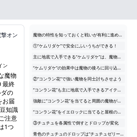
電撃オン
魔物の特性を知っておくと戦いが有利に進められます。魔物を楽に倒す方法や利用すると便利な魔物の性質など、魔物についての豆知識を紹介します。 文コジ 公開日時 2023年05月25日(木) 17:10 最終更新 2023年10月07日(土) 03:04 5月12日（金）に発売されたNintendo Switch向けソフト『ゼルダの伝説 ティアーズ オブ ザ キングダム（ティアキン）』の攻略ライター“コジ”によるプレイ日記をお届けします。 今回は、魔物を楽に倒す方法や利用すると便利な魔物の性質など、魔物についての豆知識を紹介します。 ※こちらの日記はネタバレ要素も含む可能性がありますので、閲覧する場合はご注意ください。また、謎解きや場所に到達するための方法について、筆者の場合であり、その方法は1つではなくさまざまな方法があります。
①“ケムリダケ”で安全にふいうちができる！
主に地底で入手できる“ケムリダケ”は、魔物との戦闘で無類の強さを発揮します。いくら多数の魔物に囲まれていても、これを使えば魔物はたちまちこちらを見失い、その場に立ち尽くします。
“ケムリダケ”の効果中は魔物の後ろに回り込んでふいうちを決め放題。効果はしばらく続くので複数の魔物にふいうちを決めていきましょう！
な魔物
②“コンラン花”で強い魔物を同士討ちさせよう
0 最終
“コンラン花”も主に地底で入手できるアイテム。こちらは、当てた魔物を同士討ちさせる効果があります。とくに魔物の集団のなかに強敵が紛れている状況ではかなり有効となります。
ゼルダの
をお届
強敵に“コンラン花”を当てると周囲の魔物がいっせいに攻撃してくれるので、遠くで見ているだけで倒してくれたりします。
豆知識
“コンラン花”をイエロックに当てると屋根のボコブリンをいっぺんに弾き飛ばす面白い現象が見れるのでぜひ試してみてください。
ご注意
③チュチュを各属性で倒すとドロップが変化
は1つ
青色のチュチュのドロップは“チュチュゼリー”ですが、炎・冷気・電気属性で倒すとそれぞれ“赤チュチュゼリー”、“白チュチュゼリー”、“黄チュチュゼリー”をドロップします。