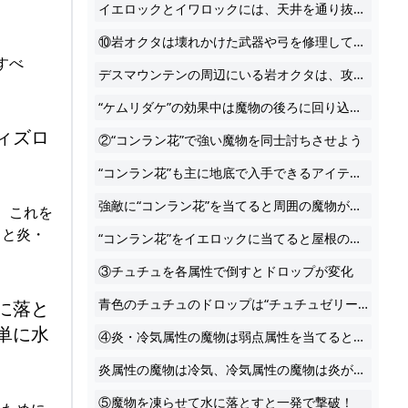
イエロックとイワロックには、天井を通り抜けられるトーレルーフが使えます。とくにイエロックは直接屋根の上までよじ登ることが難しいので、トーレルーフを使うのが確実。イエロックの真下に潜り込む必要があり普段は危険なので、ダウンさせてから狙いましょう。
⑩岩オクタは壊れかけた武器や弓を修理してくれる
すべ
デスマウンテンの周辺にいる岩オクタは、攻撃する前に吸い込むような行動をします。その周辺に武器・弓・盾を置いておくと、吸い込んで新品かつ特殊効果が付いた状態で吐き出してくれます。
“ケムリダケ”の効果中は魔物の後ろに回り込んでふいうちを決め放題。効果はしばらく続くので複数の魔物にふいうちを決めていきましょう！
ィズロ
②“コンラン花”で強い魔物を同士討ちさせよう
“コンラン花”も主に地底で入手できるアイテム。こちらは、当てた魔物を同士討ちさせる効果があります。とくに魔物の集団のなかに強敵が紛れている状況ではかなり有効となります。
強敵に“コンラン花”を当てると周囲の魔物がいっせいに攻撃してくれるので、遠くで見ているだけで倒してくれたりします。
。これを
くと炎・
“コンラン花”をイエロックに当てると屋根のボコブリンをいっぺんに弾き飛ばす面白い現象が見れるのでぜひ試してみてください。
③チュチュを各属性で倒すとドロップが変化
青色のチュチュのドロップは“チュチュゼリー”ですが、炎・冷気・電気属性で倒すとそれぞれ“赤チュチュゼリー”、“白チュチュゼリー”、“黄チュチュゼリー”をドロップします。
に落と
単に水
④炎・冷気属性の魔物は弱点属性を当てると一発で倒せる
炎属性の魔物は冷気、冷気属性の魔物は炎が弱点となっており、チュチュ、リザルフォス、ウィズローブなど一部の魔物は弱点属性を当てると一発で消滅します。
⑤魔物を凍らせて水に落とすと一発で撃破！