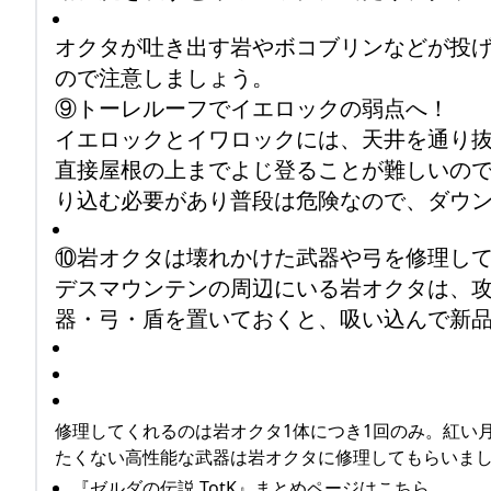
オクタが吐き出す岩やボコブリンなどが投
ので注意しましょう。
⑨トーレルーフでイエロックの弱点へ！
イエロックとイワロックには、天井を通り
直接屋根の上までよじ登ることが難しいの
り込む必要があり普段は危険なので、ダウ
⑩岩オクタは壊れかけた武器や弓を修理し
デスマウンテンの周辺にいる岩オクタは、
器・弓・盾を置いておくと、吸い込んで新
修理してくれるのは岩オクタ1体につき1回のみ。紅い
たくない高性能な武器は岩オクタに修理してもらいま
『ゼルダの伝説 TotK』まとめページはこちら