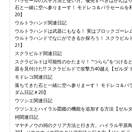
パラセールの入手方法と使い方。優先すべきはがんばりゲ
石と一緒に空へ参りまーす！ モドレコ＆パラセールを利
20】
ウルトラハンド関連日記
ウルトラハンドは武器にもなる！ 実はブロックゴーレムに
ウルトラハンドでなにができるか探ろう！ スクラビルド
21】
スクラビルド関連日記
スクラビルドは可能性のかたまり！ “つらら”をつけると
器を見付けた!? スクラビルドで攻撃力40越え【ゼルダ 
モドレコ関連日記
落ちてきた石と一緒に空へ参りまーす！ モドレコ＆パラ
ダム日記＃20】
ウツシエ関連日記
ウツシエとハイラル図鑑の機能を追加する方法【ゼルダ テ
祠関連日記
マヤチノウの祠のクリア方法と行き方。ハイラル平原鳥望