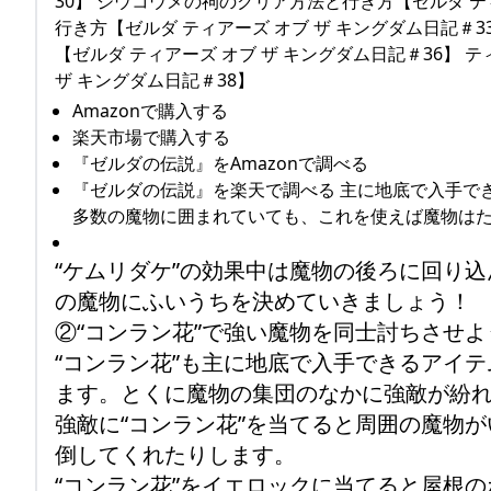
30】 ジウコウメの祠のクリア方法と行き方【ゼルダ テ
行き方【ゼルダ ティアーズ オブ ザ キングダム日記＃
【ゼルダ ティアーズ オブ ザ キングダム日記＃36】
ザ キングダム日記＃38】
Amazonで購入する
楽天市場で購入する
『ゼルダの伝説』をAmazonで調べる
『ゼルダの伝説』を楽天で調べる 主に地底で入手で
多数の魔物に囲まれていても、これを使えば魔物は
“ケムリダケ”の効果中は魔物の後ろに回り
の魔物にふいうちを決めていきましょう！
②“コンラン花”で強い魔物を同士討ちさせよ
“コンラン花”も主に地底で入手できるアイ
ます。とくに魔物の集団のなかに強敵が紛
強敵に“コンラン花”を当てると周囲の魔物
倒してくれたりします。
“コンラン花”をイエロックに当てると屋根