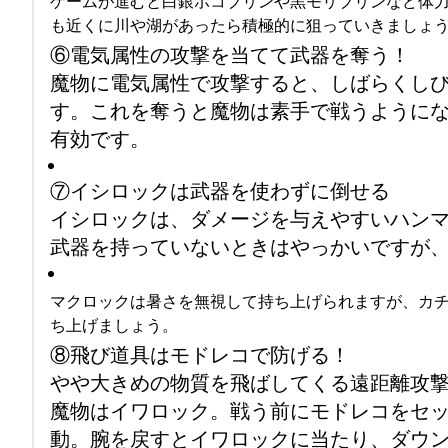
ゲームが進むと白銀ボコブリンや黒モリブリンなど体
も近くに川や湖があったら積極的に狙っていきましょ
⑥電気属性の攻撃を当てて武器を奪う！
魔物に電気属性で攻撃すると、しばらくし
す。これを奪うと魔物は素手で戦うように
有効です。
⑦イシロックは武器を使わずに倒せる
イシロックは、ダメージを与えやすいハン
武器を持っていないときはやっかいですが
マクロックは暑さを無視して持ち上げられますが、カ
ち上げましょう。
⑧飛び道具はモドレコで防げる！
やや大きめの物質を飛ばしてくる遠距離攻撃
魔物はイワロック。戦う前にモドレコをセ
動。腕を戻すとイワロックに当たり、ダウ