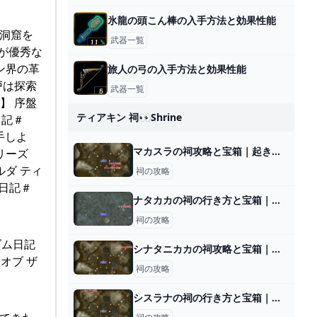
氷龍の頭こん棒の入手方法と効果性能
 洞窟を
武器一覧
尾が優秀な
ン界の革
旅人の弓の入手方法と効果性能
戸は探索
武器一覧
】 序盤
ティアキン 祠👀shrine
日記＃
手しよ
マカスラの祠攻略と宝箱｜起き上がるもの
リーズ
ルダ ティ
祠の攻略
ム日記＃
ナタカカの祠の行き方と宝箱｜ラウルの祝福
祠の攻略
ダム日記
シナタニカカの祠攻略と宝箱｜難しい時の対処法
オブ ザ
祠の攻略
シスラナの祠の行き方と宝箱｜ラウルの祝福