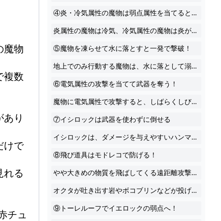
④炎・冷気属性の魔物は弱点属性を当てると一発で倒せる
炎属性の魔物は冷気、冷気属性の魔物は炎が弱点となっており、チュチュ、リザルフォス、ウィズローブなど一部の魔物は弱点属性を当てると一発で消滅します。
の魔物
⑤魔物を凍らせて水に落とすと一発で撃破！
地上でのみ行動する魔物は、水に落として溺れさせるとすぐに倒せます。普段なら意図的に水に落とすのは難しいですが、冷気属性で魔物を凍らせると体を当てるだけで押せるようになるので簡単に水に落とせます。
で複数
⑥電気属性の攻撃を当てて武器を奪う！
魔物に電気属性で攻撃すると、しばらくしびれて動かなくなり、そのとき持っている武器を落とします。これを奪うと魔物は素手で戦うようになり弱体化が可能。とくに強力な武器を持っている魔物に有効です。
があり
⑦イシロックは武器を使わずに倒せる
イシロックは、ダメージを与えやすいハンマー系の武器で攻撃するのが通常の倒し方。ハンマー系の武器を持っていないときはやっかいですが、実は持ち上げて投げるだけで簡単に倒せます。
だけで
⑧飛び道具はモドレコで防げる！
見れる
やや大きめの物質を飛ばしてくる遠距離攻撃はモドレコで戻すことができます。 これが効く代表的な魔物はイワロック。戦う前にモドレコをセットしておき、腕が飛んできたら着弾前にモドレコを発動。腕を戻すとイワロックに当たり、ダウンさせることができます。
オクタが吐き出す岩やボコブリンなどが投げてくるアイテムは戻すことができますが、矢は戻せないので注意しましょう。
⑨トーレルーフでイエロックの弱点へ！
赤チュ