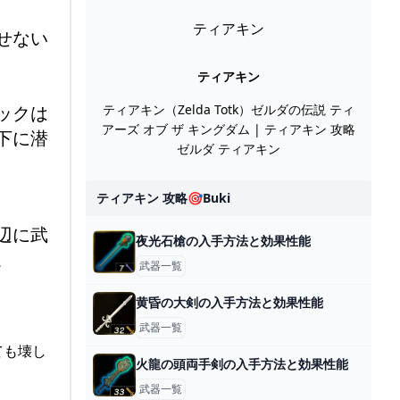
ティアキン
せない
ティアキン
ックは
ティアキン（Zelda Totk）ゼルダの伝説 ティ
アーズ オブ ザ キングダム | ティアキン 攻略
下に潜
ゼルダ ティアキン
ティアキン 攻略🎯buki
辺に武
夜光石槍の入手方法と効果性能
。
武器一覧
黄昏の大剣の入手方法と効果性能
武器一覧
ても壊し
火龍の頭両手剣の入手方法と効果性能
武器一覧