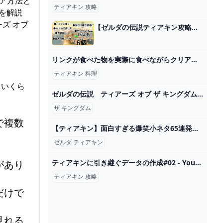
リア方法と
ティアキン 攻略
法を解説
ズ オブ
【ゼルダの伝説ティアキン攻略】新要素＆前作『ブレワイ』との違いまとめ【ティアーズ オブ ザ キングダム】 ゲーム・エンタメ最新情報のファミ通.com
リンクが食べた物を実際に食べながらクリア目指す企画で再現度高い料理食べてみたｗｗｗ【ティアキン】【料理】【ゼルダの伝説ティアーズオブザキングダム】Part7 - YouTube
ティアキン 料理
。いくら
ゼルダの伝説 ティアーズ オブ ザ キングダム 2nd トレーラー - YouTube
ザ キングダム
で複数
【ティアキン】面白すぎる爆笑小ネタ65連発【ゼルダの伝説ティアーズオブザキングダム】【総集編】【作業用】 - YouTube
ゼルダ ティアキン
があり
ティアキンに引き継ぐデータの作成#02 - YouTube
ティアキン 攻略
だけで
見れる