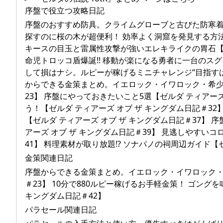
序盤で役立つ攻略日記
序盤のおすすめ防具。クライムグローブと古びた防寒着の
探すのに桜の木が超便利！ 効率よく洞窟を発見する方法【
キースの目玉と雷属性攻撃が強いエレキライクの胃石【ゼ
命児トロッコ盾爆誕!! 移動が楽になる勇者に一台のスグ
して損はナシ。ルピーが稼げるミニチャレンジ“目指すは井
からできる金策まとめ。イエロック・イワロック・希少鉱
23】 序盤にやっておきたいこと5選【ゼルダ ティアー
う！【ゼルダ ティアーズ オブ ザ キングダム日記＃
【ゼルダ ティアーズ オブ ザ キングダム日記＃37】
アーズ オブ ザ キングダム日記＃39】 見逃しやすいコ
41】 料理素材が取り放題!? ソナパノの祠周辺ガイド【
金策関連日記
序盤からできる金策まとめ。イエロック・イワロック・希
＃23】 10分で880ルピー稼げるお手軽金策！ ゴン
キングダム日記＃42】
パラセール関連日記