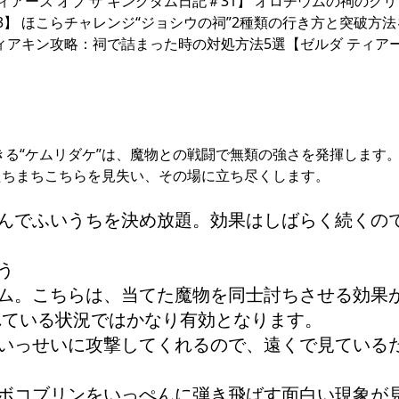
ィアーズ オブ ザ キングダム日記＃31】 オロチウムの祠のク
33】 ほこらチャレンジ“ジョシウの祠”2種類の行き方と突破方
 ティアキン攻略：祠で詰まった時の対処方法5選【ゼルダ ティアー
きる“ケムリダケ”は、魔物との戦闘で無類の強さを発揮します
たちまちこちらを見失い、その場に立ち尽くします。
込んでふいうちを決め放題。効果はしばらく続くの
う
テム。こちらは、当てた魔物を同士討ちさせる効果
れている状況ではかなり有効となります。
がいっせいに攻撃してくれるので、遠くで見ている
のボコブリンをいっぺんに弾き飛ばす面白い現象が