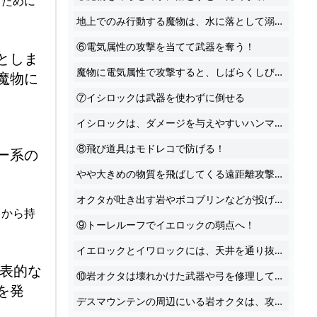
るために
地上でのみ行動する魔物は、水に落として溺れさせるとすぐに倒せます。普段なら意図的に水に落とすのは難しいですが、冷気属性で魔物を凍らせると体を当てるだけで押せるようになるので簡単に水に落とせます。
⑥電気属性の攻撃を当てて武器を奪う！
としま
魔物に電気属性で攻撃すると、しばらくしびれて動かなくなり、そのとき持っている武器を落とします。これを奪うと魔物は素手で戦うようになり弱体化が可能。とくに強力な武器を持っている魔物に有効です。
魔物に
⑦イシロックは武器を使わずに倒せる
イシロックは、ダメージを与えやすいハンマー系の武器で攻撃するのが通常の倒し方。ハンマー系の武器を持っていないときはやっかいですが、実は持ち上げて投げるだけで簡単に倒せます。
⑧飛び道具はモドレコで防げる！
ー系の
やや大きめの物質を飛ばしてくる遠距離攻撃はモドレコで戻すことができます。 これが効く代表的な魔物はイワロック。戦う前にモドレコをセットしておき、腕が飛んできたら着弾前にモドレコを発動。腕を戻すとイワロックに当たり、ダウンさせることができます。
オクタが吐き出す岩やボコブリンなどが投げてくるアイテムは戻すことができますが、矢は戻せないので注意しましょう。
てから持
⑨トーレルーフでイエロックの弱点へ！
イエロックとイワロックには、天井を通り抜けられるトーレルーフが使えます。とくにイエロックは直接屋根の上までよじ登ることが難しいので、トーレルーフを使うのが確実。イエロックの真下に潜り込む必要があり普段は危険なので、ダウンさせてから狙いましょう。
表的な
⑩岩オクタは壊れかけた武器や弓を修理してくれる
を発
デスマウンテンの周辺にいる岩オクタは、攻撃する前に吸い込むような行動をします。その周辺に武器・弓・盾を置いておくと、吸い込んで新品かつ特殊効果が付いた状態で吐き出してくれます。