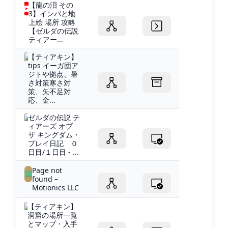
【龍の泪 その
3】インパと地
上絵 場所 攻略
【ゼルダの伝説
ティアー...
【ティアキン】
tips イーガ団ア
ジトや拠点、暑
さ対策寒さ対
策、矢不足対
応、金...
ゼルダの伝説 テ
ィアーズ オブ
ザ キングダム・
プレイ日記 ０
日目/１日目 - ...
Page not
found –
Motionics LLC
【ティアキン】
洞窟の場所一覧
とマップ・入手