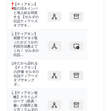
【ティアキン】
龍の泪＆インパ
と地上絵を回収
する 【ゼルダの
伝説ティアーズ
オブザキ...
【ティアキン】
洞窟でマヨイ取
ったかどうかの
判別方法教えて
くれ！ ゼルダの
伝説...
今だから語れる
【ティアキン】
の評価 ゼルダの
伝説ティアーズ
オブザキング
ダ...
【ティアキン攻
略】クライムグ
ローブ（防具・
服）の場所と取
り方｜ラムダの