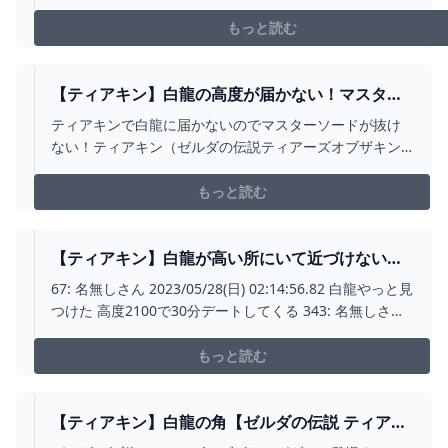
もっと読む
【ティアキン】白龍の高度が届かない！マスター
ソード抜けない！ 令和の知恵袋
ティアキンで白龍に届かないのでマスターソードが抜け
ない！ティアキン（ゼルダの伝説ティアーズオブザキン
グダム）で白龍の高度がはるか上空で届かない場合、ど
うすれば良いんでしょうか？白龍の高度はどこで下が
もっと読む
る？ミナッカレ空諸島【ティアキン】白龍の高
【ティアキン】白龍が高い所にいて近づけないん
だけど… ゼルダの伝説ティアキンまとめっち ゼル
67: 名無しさん 2023/05/28(日) 02:14:56.82 白龍やっと見
ダの伝説ティアーズ オブ ザ キングダム
つけた 高度2100で30分デートしてくる 343: 名無しさん
2023/05/28(日) 07:51:23.85 マスソ抜いた後、全然白龍み
かけなかった
もっと読む
【ティアキン】白龍の角【ゼルダの伝説 ティアー
ズオブザキングダム】 HYPERWIKI