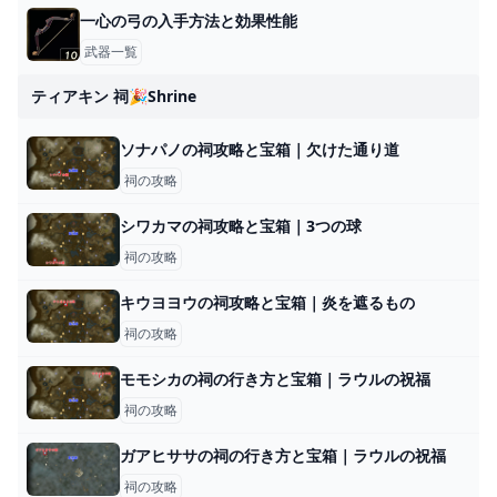
一心の弓の入手方法と効果性能
武器一覧
ティアキン 祠🎉shrine
ソナパノの祠攻略と宝箱｜欠けた通り道
祠の攻略
シワカマの祠攻略と宝箱｜3つの球
祠の攻略
キウヨヨウの祠攻略と宝箱｜炎を遮るもの
祠の攻略
モモシカの祠の行き方と宝箱｜ラウルの祝福
祠の攻略
ガアヒササの祠の行き方と宝箱｜ラウルの祝福
祠の攻略