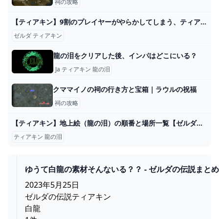
祠の攻略
【ティアキン】9割のプレイヤーがやらかしてしまう、ティアキンあるある20選【ゼルダの伝説ティアーズオブザキングダム/ティアキン】【ゆっくり解説】 - YouTube
ゼルダ ティアキン
龍の泪をクリアした後、インパはどこにいる？
Ja ティアキン 龍の泪
クママイノの祠の行き方と宝箱｜ラウルの祝福
祠の攻略
【ティアキン】地上絵（龍の泪）の順番と場所一覧【ゼルダの伝説ティアーズオブザキングダム】 - ゲームウィズ
ティアキン 龍の泪
ゆうて白龍の素材そんないる？？ - ゼルダの伝説まと
報｜ティアキン｜ブレワイ
2023年5月25日
ゼルダの伝説ティアキン
白龍