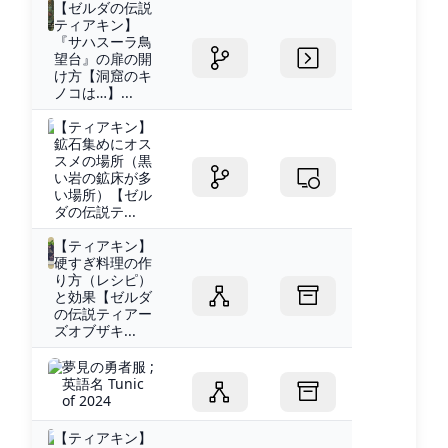
【ゼルダの伝説
ティアキン】
『サハスーラ鳥
望台』の扉の開
け方【洞窟のキ
ノコは…】...
【ティアキン】
鉱石集めにオス
スメの場所（黒
い岩の鉱床が多
い場所）【ゼル
ダの伝説テ...
【ティアキン】
硬すぎ料理の作
り方（レシピ）
と効果【ゼルダ
の伝説ティアー
ズオブザキ...
夢見の勇者服 ;
英語名 Tunic
of 2024
【ティアキン】