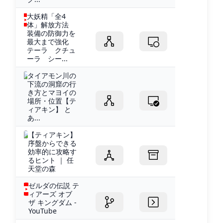
大妖精「全4
体」解放方法
装備の防御力を
最大まで強化
テーラ クチュ
ーラ シー...
タイアモン川の
下流の洞窟の行
き方とマヨイの
場所・位置【テ
ィアキン】 と
あ...
【ティアキン】
序盤からできる
効率的に攻略す
るヒント ｜ 任
天堂の森
ゼルダの伝説 テ
ィアーズ オブ
ザ キングダム -
YouTube