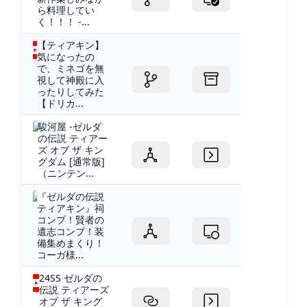
ら料理してい
く！！！ -...
【ティアキン】
気になったの
で、ミネゴを無
視して神殿に入
ったりしてみた
【ドリカ...
駿河屋 -ゼルダ
の伝説 ティアー
ズ オブ ザ キン
グダム [通常版]
（ニンテン...
『ゼルダの伝説
ティアキン』祠
コンプ！賢者の
遺志コンプ！装
備集めまくり！
コーガ様...
24SS ゼルダの
伝説 ティアーズ
オブ ザ キング