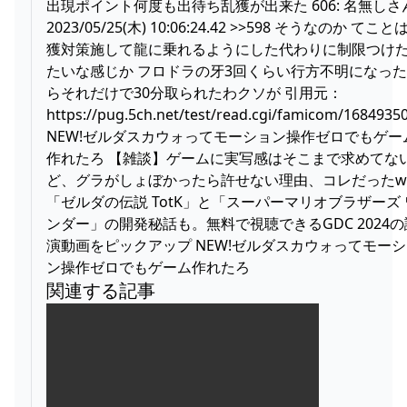
出現ポイント何度も出待ち乱獲が出来た 606: 名無しさ
2023/05/25(木) 10:06:24.42 >>598 そうなのか てこと
獲対策施して龍に乗れるようにした代わりに制限つけ
たいな感じか フロドラの牙3回くらい行方不明になっ
らそれだけで30分取られたわクソが 引用元：
https://pug.5ch.net/test/read.cgi/famicom/1684935
NEW!ゼルダスカウォってモーション操作ゼロでもゲー
作れたろ 【雑談】ゲームに実写感はそこまで求めてな
ど、グラがしょぼかったら許せない理由、コレだったw
「ゼルダの伝説 TotK」と「スーパーマリオブラザーズ 
ンダー」の開発秘話も。無料で視聴できるGDC 2024の
演動画をピックアップ NEW!ゼルダスカウォってモー
ン操作ゼロでもゲーム作れたろ
関連する記事