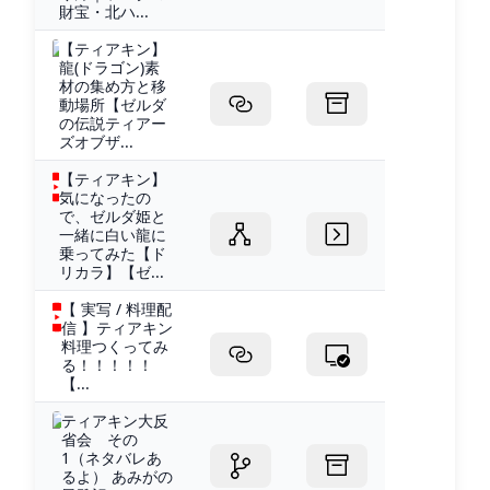
財宝・北ハ...
【ティアキン】
龍(ドラゴン)素
材の集め方と移
動場所【ゼルダ
の伝説ティアー
ズオブザ...
【ティアキン】
気になったの
で、ゼルダ姫と
一緒に白い龍に
乗ってみた【ド
リカラ】【ゼ...
【 実写 / 料理配
信 】ティアキン
料理つくってみ
る！！！！！
【...
ティアキン大反
省会 その
1（ネタバレあ
るよ） あみがの