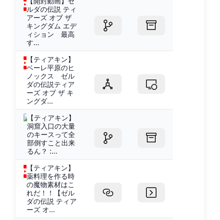
【開封動画】ゼ
ルダの伝説 ティ
アーズ オブ ザ
キングダム エデ
ィション 最高
す...
【ティアキン】
ベーレ平原のヒ
ノックス ゼル
ダの伝説ティア
ーズ オブ ザ キ
ングダ...
【ティアキン】
洞窟入口の大量
のキースって全
部倒すこと出来
るん？ :...
【ティアキン】
薬料理を作る時
の魔物素材はこ
れだ！！【ゼル
ダの伝説 ティア
ーズ オ...