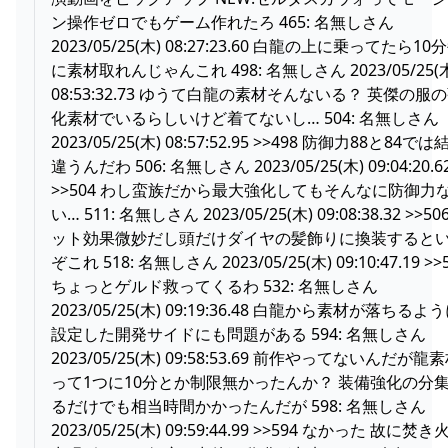
ン操作ゼロでもゲーム作れたろ 465: 名無しさん
2023/05/25(木) 08:27:23.60 白龍の上に乗ってたら10
に素材取れんじゃんこれ 498: 名無しさん 2023/05/25(
08:53:32.73 ゆうて白龍の素材そんないる？ 英傑の服
化素材でいるらしいけど着てないし… 504: 名無しさん
2023/05/25(木) 08:57:52.95 >>498 防御力88と84では
違うんだわ 506: 名無しさん 2023/05/25(木) 09:04:20.6
>>504 わし蛮族だから最大強化してもそんなに防御力
い… 511: 名無しさん 2023/05/25(木) 09:08:38.32 >>50
ット効果微妙だし頭だけダイヤの髪飾りに換装すると
ぞこれ 518: 名無しさん 2023/05/25(木) 09:10:47.19 >>
ちょっとゲルド救ってくるわ 532: 名無しさん
2023/05/25(木) 09:19:36.48 白龍から素材が落ちるよ
設定した開発サイドにも問題がある 594: 名無しさん
2023/05/25(木) 09:58:53.69 前作やってないんだが龍
って1つに10分とか制限無かったんか？ 装備強化の分
るだけでも相当時間かかったんだが 598: 名無しさん
2023/05/25(木) 09:59:44.99 >>594 なかった 故に焚き