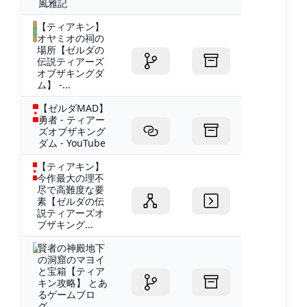
風雅記
【ティアキン】
オヤミオの祠の
場所【ゼルダの
伝説ティアーズ
オブザキングダ
ム】 -...
【ゼルダMAD】
勇者 - ティアー
ズオブザキング
ダム - YouTube
【ティアキン】
今作最大の理不
尽で高難度な要
素【ゼルダの伝
説ティアーズオ
ブザキング...
賢者の神殿地下
の洞窟のマヨイ
と宝箱【ティア
キン攻略】 とあ
るゲームブロ
グ...