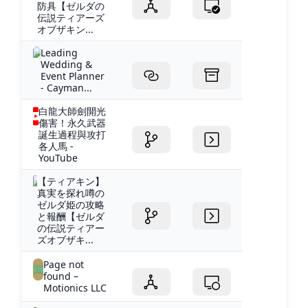
防具【ゼルダの
伝説ティアーズ
オブザキン...
Leading
Wedding &
Event Planner
- Cayman...
白龍大師劍開光
傷害！永久武器
誕生過程與攻打
各人馬 -
YouTube
【ティアキン】
真実を探れ噂の
ゼルダ姫の攻略
と報酬【ゼルダ
の伝説ティアー
ズオブザキ...
Page not
found –
Motionics LLC