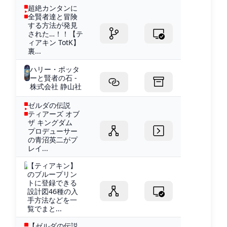
超絶カンタンに
全賢者達と冒険
する方法が発見
された…！！【テ
ィアキン TotK】
裏...
ハリー・ポッタ
ーと賢者の石 -
株式会社 静山社
ゼルダの伝説
ティアーズ オブ
ザ キングダム
プロデューサー
の青沼英二がプ
レイ...
【ティアキン】
のブループリン
トに登録できる
設計図46種の入
手方法などを一
覧でまと...
【ゼルダの伝説