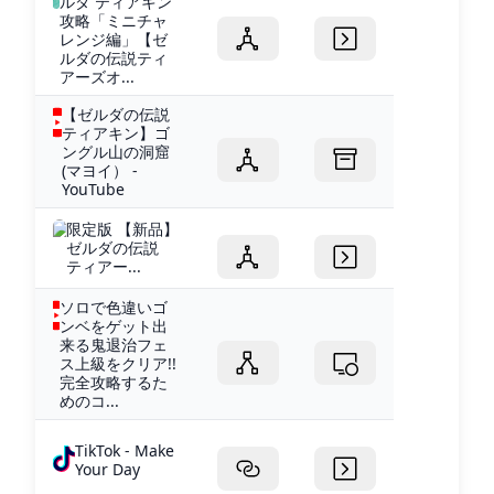
ルダ ティアキン
攻略「ミニチャ
レンジ編」【ゼ
ルダの伝説ティ
アーズオ...
【ゼルダの伝説
ティアキン】ゴ
ングル山の洞窟
(マヨイ） -
YouTube
限定版 【新品】
ゼルダの伝説
ティアー...
ソロで色違いゴ
ンベをゲット出
来る鬼退治フェ
ス上級をクリア!!
完全攻略するた
めのコ...
TikTok - Make
Your Day