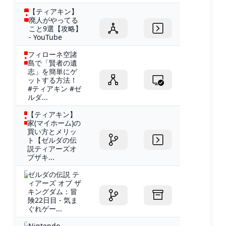
【ティアキン】
廃人がやってる
こと9選【攻略】
- YouTube
フィローネ空諸
島で「賢者の遺
志」を簡単にゲ
ットする方法！
#ティアキン #ゼ
ルダ...
【ティアキン】
家(マイホーム)の
買い方とメリッ
ト【ゼルダの伝
説ティアーズオ
ブザキ...
ゼルダの伝説 テ
ィアーズ オブ ザ
キングダム：冒
険22日目 - 気ま
ぐれゲー...
Nintendo