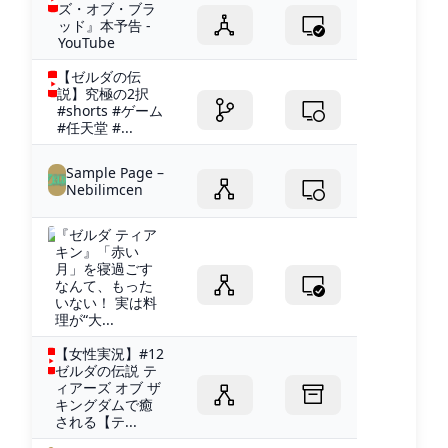
ズ・オブ・ブラ
ッド』本予告 -
YouTube
【ゼルダの伝
説】究極の2択
#shorts #ゲーム
#任天堂 #...
Sample Page –
Nebilimcen
『ゼルダ ティア
キン』「赤い
月」を寝過ごす
なんて、もった
いない！ 実は料
理が“大...
【女性実況】#12
ゼルダの伝説 テ
ィアーズ オブ ザ
キングダムで癒
される【テ...