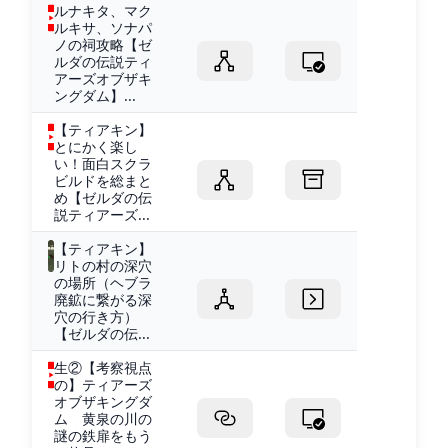
ルナキタ、マク
ルキサ、ソナパ
ノの祠攻略【ゼ
ルダの伝説ティ
アーズオブザキ
ングダム】...
【ティアキン】
とにかく楽し
い！面白スクラ
ビルドを総まと
め【ゼルダの伝
説ティアーズ...
【ティアキン】
リトの村の深穴
の場所（ヘブラ
廃鉱に繋がる深
穴の行き方）
【ゼルダの伝...
生②【考察視点
の】ティアーズ
オブザキングダ
ム 黄泉の川の
謎の鉄扉をもう