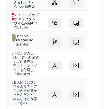
きました？ -
Yahoo!知恵袋
ティアーズ オブ
ザ キングダム
やり込み編#12 -
YouTube
Beeable –
Atração de
talentos
『ゼルダの伝
説』“デクの樹”の
レゴが発売決
定！ミニフィギ
ュアも付属し、
『時のオカ...
個人的にはブレ
ワイよりティア
キンの方が良か
ったんだけど、
みんなはどう思
ってるの?...