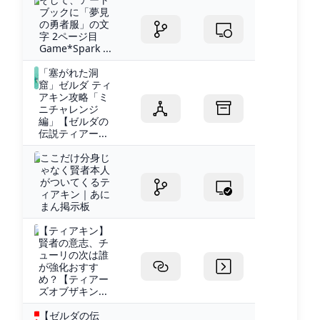
ブックに「夢見
の勇者服」の文
字 2ページ目
Game*Spark ...
「塞がれた洞
窟」ゼルダ ティ
アキン攻略「ミ
ニチャレンジ
編」【ゼルダの
伝説ティアー...
ここだけ分身じ
ゃなく賢者本人
がついてくるテ
ィアキン｜あに
まん掲示板
【ティアキン】
賢者の意志、チ
ューリの次は誰
が強化おすす
め？【ティアー
ズオブザキン...
【ゼルダの伝