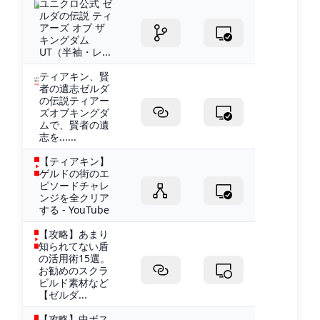
ユニクロ公式 ゼ
ルダの伝説 ティ
アーズ オブ ザ
キングダム
UT（半袖・レ...
ティアキン、賢
者の遺志ゼルダ
の伝説ティアー
ズオブキングダ
ムで、賢者の遺
志を......
【ティアキン】
ゲルドの街のエ
ピソードチャレ
ンジを全クリア
する - YouTube
【攻略】あまり
知られてない盾
の活用術15選。
お勧めのスクラ
ビルド素材など
【ゼルダ...
【攻略】中ボス