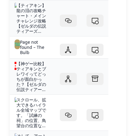
【ティアキン】
龍の泪の攻略チ
ャート・メイン
チャレンジ攻略
【ゼルダの伝説
ティアーズ...
Page not
found – The
Bulb
【神ゲー比較】
ティアキンとブ
レワイってどっ
ちが面白かっ
た？【ゼルダの
伝説ティアー...
スクロール、拡
大できるハイラ
ル全域マップで
す。「試練の
祠」の位置、鳥
望台の位置な...
そして、アート