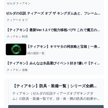
ゼルダ ティアキン
ゼルダの伝説 ティアーズ オブ ザ キングダムあと、フレームが曲がったときにいちいち眼鏡店に行かなくてよいのは楽です。 2024
ティアーズ オブ
【ティアキン】最新Ver.1.2.1で能力移植バグ!! これで魔王の弓5連射も英傑装備に能力付加もラクラク作成出来る! ついでに装備増殖も! ゼルダの伝説Totk 能力状態移植バグ 裏技編 - YouTube
ティアキン 料理
【ティアキン】キマヤタの祠攻略と宝箱｜一身の戦い 粉砕【ゼルダの伝説ティアーズオブザキングダム】
祠の場所一覧
【ティアキン】みんなは水晶運びイベント好き?嫌い?【ティアーズオブザキングダム】 ゼルダの伝説ティアーズオブザキングダム(ティアキン)攻略まとめ-コログ速報
ティアキン 攻略
【ティアキン】防具・装備一覧｜シリーズ全網羅
【ゼルダの伝説ティアーズオブザキングダム】｜
ティアキン（ゼルダの伝説ティアーズオブザキングダ
ゲームエイト
ム）の防具・装備一覧です。頭・体・脚の防具の効果や
入手方法まで詳しく掲載しています。