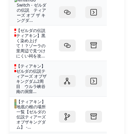
Switch - ゼルダ
の伝説 ティア
ーズ オブ ザ キ
ングダ...
【ゼルダの伝説
ティアキン】黒
く染め上げ
て！？ゾーラの
里周辺で見つけ
にくい祠を攻...
【ティアキン】
ゼルダの伝説テ
ィアーズ オブザ
キングダム2周
目 ウルラ峡谷
南の洞窟...
【ティアキン】
地底の根の場所
一覧【ゼルダの
伝説ティアーズ
オブザキングダ
ム】 -...