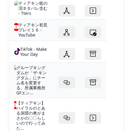
ティアキン龍の
泪ネタバレ含む
- Tters
ティアキン初見
プレイ１６ -
YouTube
TikTok - Make
Your Day
グループキング
ダムが「ザ·キン
グダム」にチー
ム名を変更す
る。所属事務所
GFエン...
【ティアキン】
ハイラルのとあ
る洞窟の奥がま
さかの〇〇らし
いので行ってみ
た...