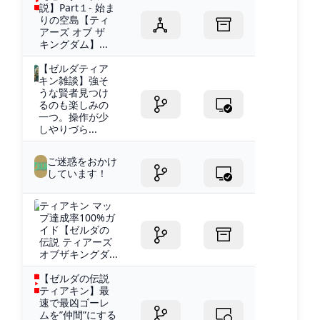
説】Part１- 始ま
りの空島【ティ
アーズ オブ ザ
キングダム】...
【ゼルダティア
キン雑談】強そ
うな賢者見つけ
るのも楽しみの
一つ。操作が少
しやりづら...
ご迷惑をおかけ
しています！
ティアキン マッ
プ達成率100%ガ
イド【ゼルダの
伝説 ティアーズ
オブザキングダ...
【ゼルダの伝説
ティアキン】最
速で最凶ゴーレ
ムを”仲間”にする