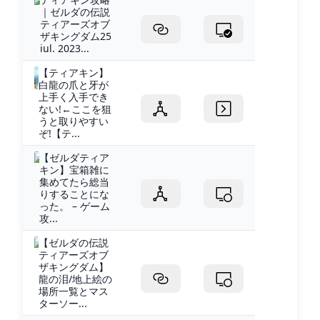
｜ゼルダの伝説
ティアーズオブ
ザキングダム25
iul. 2023...
【ティアキン】
白龍の爪と牙が
上手く入手でき
ない!←ここを狙
うと取りやすい
ぞ!【テ...
【ゼルダティア
キン】宝箱雑に
集めてたら総当
りすることにな
った。 – ゲーム
攻...
【ゼルダの伝説
ティアーズオブ
ザキングダム】
龍の泪/地上絵の
場所一覧とマス
ターソー...