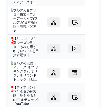
ティアーズオ...
ブルアカ@プリ
コネ構文 - ブル
ーアーカイブ(ブ
ルアカ)日本版誤
訳・誤読・関連
史...
【Splatoon３】
夏シーズン到
来！もみじ専が
ゆくXP 2000を目
指す配信【...
ゼルダの伝説 テ
ィアーズ オブ ザ
キングダム オリ
ジナルサウンド
トラック 【初...
【ティアキン】
マヤタタの祠攻
略 地を滑るも
の(フルテロップ)
- YouTube