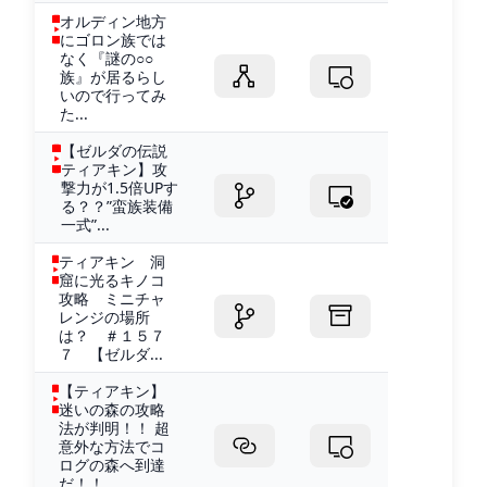
オルディン地方
にゴロン族では
なく『謎の○○
族』が居るらし
いので行ってみ
た...
【ゼルダの伝説
ティアキン】攻
撃力が1.5倍UPす
る？？”蛮族装備
一式”...
ティアキン 洞
窟に光るキノコ
攻略 ミニチャ
レンジの場所
は？ ＃１５７
７ 【ゼルダ...
【ティアキン】
迷いの森の攻略
法が判明！！ 超
意外な方法でコ
ログの森へ到達
だ！！...