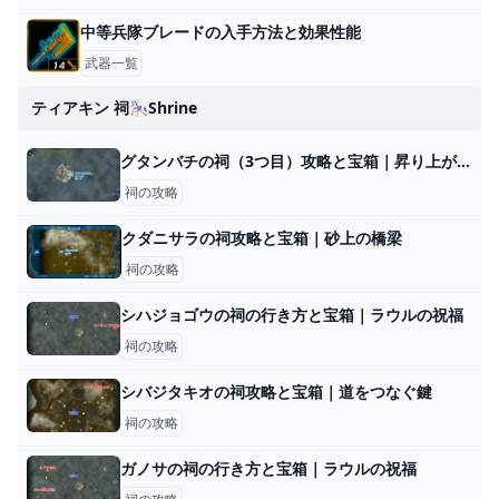
中等兵隊ブレードの入手方法と効果性能
武器一覧
ティアキン 祠🎠shrine
グタンバチの祠（3つ目）攻略と宝箱｜昇り上がる力
祠の攻略
クダニサラの祠攻略と宝箱｜砂上の橋梁
祠の攻略
シハジョゴウの祠の行き方と宝箱｜ラウルの祝福
祠の攻略
シバジタキオの祠攻略と宝箱｜道をつなぐ鍵
祠の攻略
ガノサの祠の行き方と宝箱｜ラウルの祝福