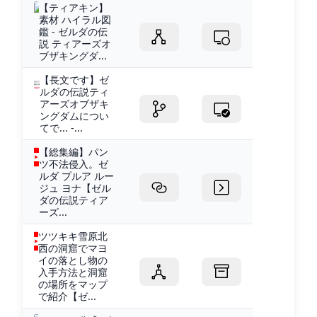
【ティアキン】
素材 ハイラル図
鑑 - ゼルダの伝
説 ティアーズオ
ブザキングダ...
【長文です】ゼ
ルダの伝説ティ
アーズオブザキ
ングダムについ
てで... -...
【総集編】パン
ツ不法侵入。ゼ
ルダ プルア ルー
ジュ ヨナ【ゼル
ダの伝説ティア
ーズ...
ツツキキ雪原北
西の洞窟でマヨ
イの落とし物の
入手方法と洞窟
の場所をマップ
で紹介【ゼ...