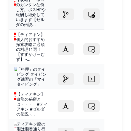
のカンタンな倒
し方。ボスHPや
報酬も紹介して
いきます【ゼル
ダの伝説...
【ティアキン】
個人的おすすめ
探索攻略に必須
の料理11選！
【すずかげーむ
ず】 -...
「料理」のタイ
ピング タイピン
グ練習の「マイ
タイピング」
【ティアキン】
白龍の秘密と
は・・・ #ティ
アキン #ゼルダ
の伝説 -...
ティアキン龍の
泪は順番通り行