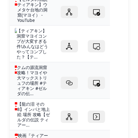
ティアキン】ウ
メタケ台地の洞
窟(マヨイ） -
YouTube
【ティアキン】
洞窟マヨイコン
プが大変すぎる
件!みんなはどう
やってコンプし
た？【テ...
クムの源流洞窟
攻略！マヨイや
大マックストリ
ュフの場所 #テ
ィアキン #ゼル
ダの伝...
【龍の泪 その
8】インパと地上
絵 場所 攻略【ゼ
ルダの伝説 ティ
アー...
映画『ティアー