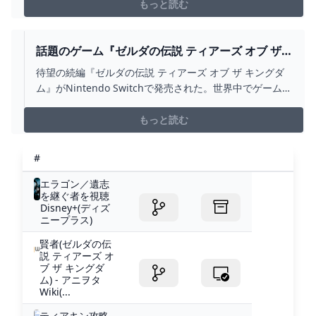
もっと読む
話題のゲーム『ゼルダの伝説 ティアーズ オブ ザ
キングダム』レビュー。『ティアキン』がもたら
待望の続編『ゼルダの伝説 ティアーズ オブ ザ キングダ
す複層的で緩慢な時間｜TOKYO ART BEAT
ム』がNintendo Switchで発売された。世界中でゲームフ
ァンが夢中になっている同作の秘密とは何か？ 前作『ブ
レス オブ ザ ワイルド』
もっと読む
#
エラゴン／遺志
を継ぐ者を視聴
Disney+(ディズ
ニープラス)
賢者(ゼルダの伝
説 ティアーズ オ
ブ ザ キングダ
ム) - アニヲタ
Wiki(...
ティアキン攻略