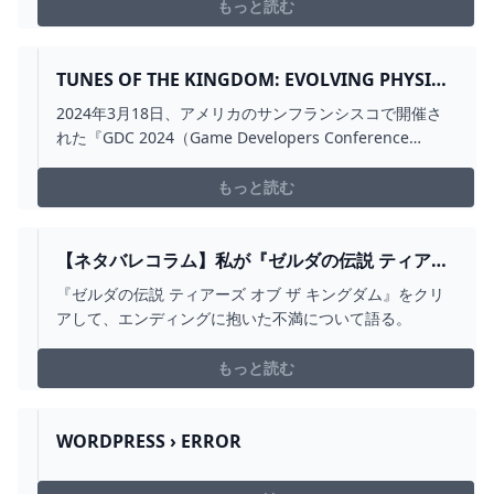
もっと読む
TUNES OF THE KINGDOM: EVOLVING PHYSICS
AND SOUNDS FOR ‘THE LEGEND OF ZELDA:
2024年3月18日、アメリカのサンフランシスコで開催さ
TEARS OF THE KINGDOM’ - GDC 2024で任天堂
れた『GDC 2024（Game Developers Conference
による『ゼルダの伝説 ティアーズ オブ ザ キン
2024）』の任天堂によるセッション「ゼルダの伝説 ティ
グダム』の講演映像が公開！全て物理で動かす世
アーズ オブ ザ キングダム」の講演映像がYoutube上に公
もっと読む
界！広大な世界の音響設計とは！？
開されました！
【ネタバレコラム】私が『ゼルダの伝説 ティアー
ズ オブ ザ キングダム』のエンディングを許せな
『ゼルダの伝説 ティアーズ オブ ザ キングダム』をクリ
い理由
アして、エンディングに抱いた不満について語る。
もっと読む
WORDPRESS › ERROR