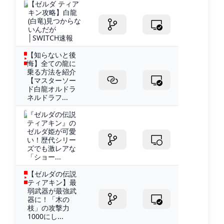
【ゼルダ ティア
キン攻略】白龍
(白竜)見つからな
いんだが
│SWITCH速報
【知らないと後
悔】全ての龍に
乗る方法を紹介
【マスターソー
ド白龍オルドラ
ネルドラフ...
『ゼルダの伝説
ティアキン』の
ゼルダ姫が可愛
い！歴代シリー
ズでも激レアな
「ショー...
【ゼルダの伝説
ティアキン】最
弱武器が最強武
器に！「木の
枝」の攻撃力
1000にし...