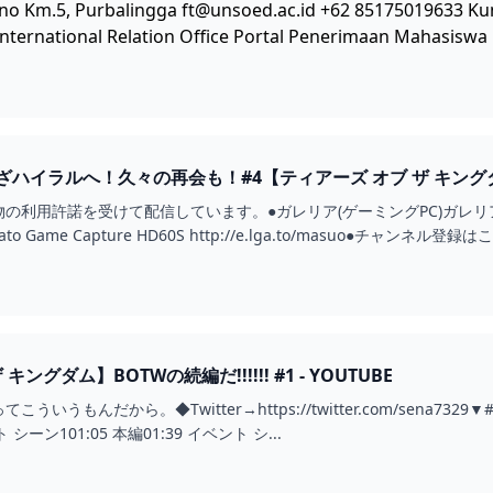
ono Km.5, Purbalingga
ft@unsoed.ac.id
+62 85175019633 Kun
ternational Relation Office Portal Penerimaan Mahasiswa
ハイラルへ！久々の再会も！#4【ティアーズ オブ ザ キングダム】
利用許諾を受けて配信しています。●ガレリア(ゲーミングPC)ガレリアについては
用機材もみてね！・Elgato Game Capture HD60S http://e.lga.to/masuo●チャン
ングダム】BOTWの続編だ!!!!!! #1 - YOUTUBE
んだから。◆Twitter→https://twitter.com/sena7329▼#2 →https
Kingdom00:21 イベント シーン101:05 本編01:39 イベント シ...