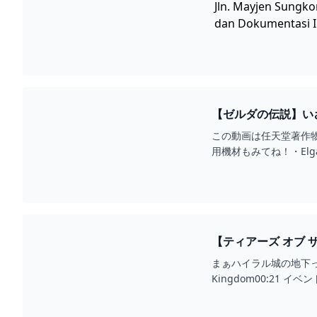
Jln. Mayjen Sungk
dan Dokumentasi In
【ゼルダの伝説】いざ
この動画は任天堂著作物の
【ティアーズ オブ ザ キ
まぁハイラル城の地下ってこういうも