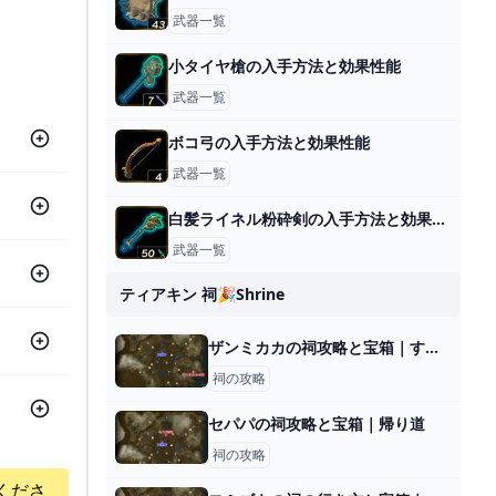
武器一覧
小タイヤ槍の入手方法と効果性能
武器一覧
ボコ弓の入手方法と効果性能
武器一覧
白髪ライネル粉砕剣の入手方法と効果性能
武器一覧
ティアキン 祠🎉shrine
ザンミカカの祠攻略と宝箱｜すくうかたち
祠の攻略
セパパの祠攻略と宝箱｜帰り道
祠の攻略
くださ