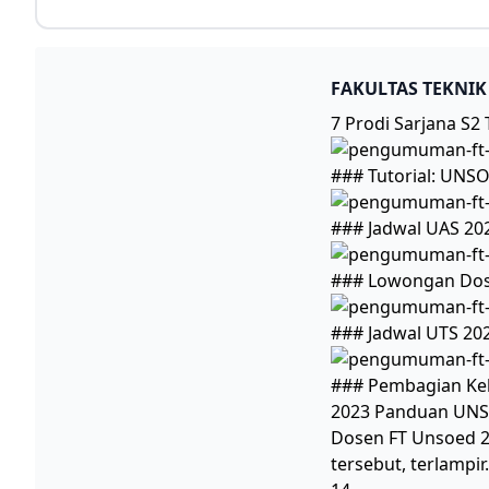
FAKULTAS TEKNI
7 Prodi Sarjana S2
### Tutorial: UNS
### Jadwal UAS 20
### Lowongan Dos
### Jadwal UTS 20
### Pembagian Kel
2023 Panduan UNSO
Dosen FT Unsoed 2
tersebut, terlampi