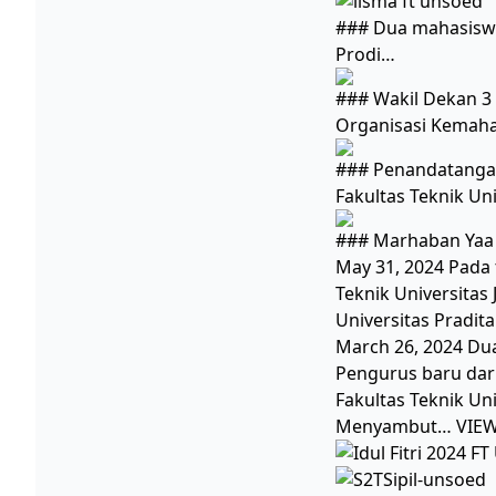
### Dua mahasiswa
Prodi…
### Wakil Dekan 3
Organisasi Kemah
### Penandatangan
Fakultas Teknik Un
### Marhaban Yaa Ramadhan 1445H March 12, 2024وَبَرَكَاتُهُ
May 31, 2024 Pada 
Teknik Universita
Universitas Pradita
March 26, 2024 Du
Pengurus baru dar
Fakultas Teknik Universitas Jenderal Soedirman… Ma
Menyambut… VIEW