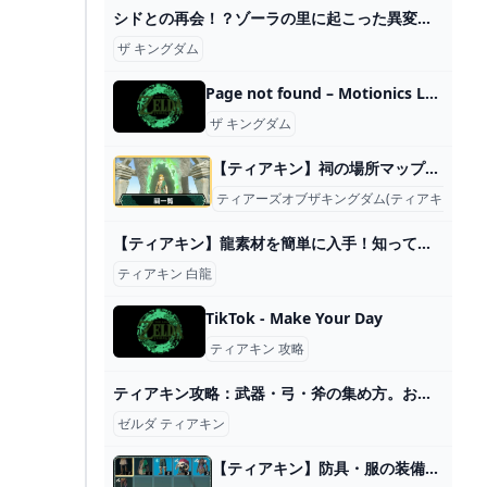
シドとの再会！？ゾーラの里に起こった異変とは... #8【ゼルダの伝説 ティアーズ オブ ザ キングダム】 - YouTube
ザ キングダム
Page not found – Motionics LLC
ザ キングダム
【ティアキン】祠の場所マップと攻略一覧｜全152箇所【ゼルダの伝説ティアーズオブザキングダム】
ティアーズオブザキングダム(ティアキン)攻略
【ティアキン】龍素材を簡単に入手！知っておきたいお役立ち知識9選【ゼルダの伝説ティアーズオブザキングダム】 - YouTube
ティアキン 白龍
TikTok - Make Your Day
ティアキン 攻略
ティアキン攻略：武器・弓・斧の集め方。おすすめの補充場所は？【ゼルダ ティアーズ オブ ザ キングダム日記＃49】 - 電撃オンライン
ゼルダ ティアキン
【ティアキン】防具・服の装備一覧と入手方法｜全装備効果【ゼルダの伝説ティアーズオブザキングダム】 - ゲームウィズ