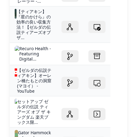
レーラー -...
【ティアキン】
『星のかけら』の
効率の良い収集方
法！【ゼルダの伝
説ティアーズオブ
ザ...
Recuro Health -
Featuring
Digital...
【ゼルダの伝説テ
ィアキン】オーレ
ン橋たもとの洞窟
(マヨイ） -
YouTube
セットアップ ゼ
ルダの伝説 ティ
アーズ オブ ザ キ
ングダム 楽天ブ
ックス限...
Gator Hammock