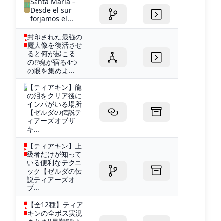
Santa María –
Desde el sur
forjamos el...
封印された最強の
魔人像を復活させ
ると何が起こる
の!?魂が宿る4つ
の眼を集めよ...
【ティアキン】龍
の泪をクリア後に
インパがいる場所
【ゼルダの伝説テ
ィアーズオブザ
キ...
【ティアキン】上
級者だけが知って
いる便利なテクニ
ック【ゼルダの伝
説ティアーズオ
ブ...
【全12種】ティア
キンの全ボス実況