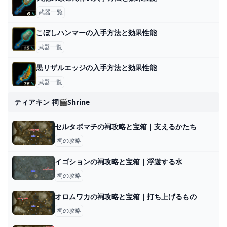
武器一覧
こぼしハンマーの入手方法と効果性能
武器一覧
黒リザルエッジの入手方法と効果性能
武器一覧
ティアキン 祠🎬shrine
セルタボマチの祠攻略と宝箱｜支えるかたち
祠の攻略
イゴションの祠攻略と宝箱｜浮遊する水
祠の攻略
オロムワカの祠攻略と宝箱｜打ち上げるもの
祠の攻略