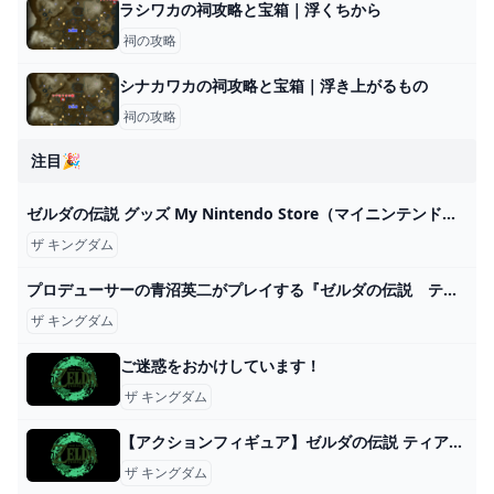
ラシワカの祠攻略と宝箱｜浮くちから
祠の攻略
シナカワカの祠攻略と宝箱｜浮き上がるもの
祠の攻略
注目🎉
ゼルダの伝説 グッズ My Nintendo Store（マイニンテンドーストア）
ザ キングダム
プロデューサーの青沼英二がプレイする『ゼルダの伝説 ティアーズ オブ ザ キングダム』 - YouTube
ザ キングダム
ご迷惑をおかけしています！
ザ キングダム
【アクションフィギュア】ゼルダの伝説 ティアーズ オブ ザ キングダム figma リンク ティアーズ オブ ザ キングダムver. DXエディション【送料無料】 アニメイト
ザ キングダム