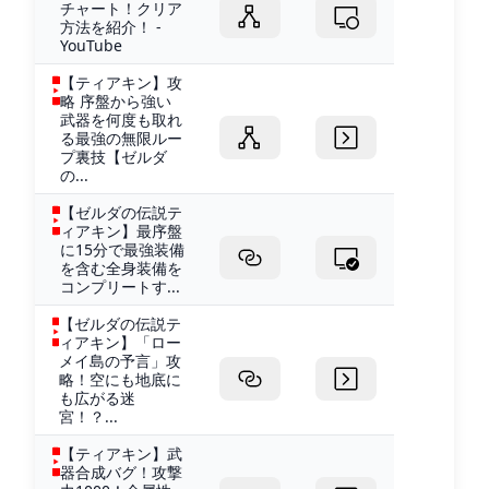
チャート！クリア
方法を紹介！ -
YouTube
【ティアキン】攻
略 序盤から強い
武器を何度も取れ
る最強の無限ルー
プ裏技【ゼルダ
の...
【ゼルダの伝説テ
ィアキン】最序盤
に15分で最強装備
を含む全身装備を
コンプリートす...
【ゼルダの伝説テ
ィアキン】「ロー
メイ島の予言」攻
略！空にも地底に
も広がる迷
宮！？...
【ティアキン】武
器合成バグ！攻撃