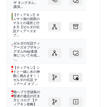
ザ キングダム」
講演...
【ティアキン】キ
ュサツ湖の洞窟の
マヨイの場所と行
き方【ゼルダの伝
説ティアーズオ
ブ...
ゼルダの伝説ティ
アーズオブザキン
グダムmap達成
率について今現...
-...
【ティアキン】シ
ドと一緒に水の神
殿に挑みます！｜
ゼルダの伝説 テ
ィアーズ オブ ...
南へブラ空諸島の
賢者の遺志の行き
方とコログ 【テ
ィアキン攻略】