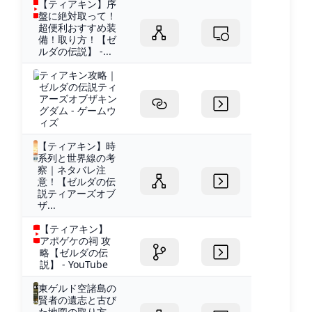
【ティアキン】序
盤に絶対取って！
超便利おすすめ装
備！取り方！【ゼ
ルダの伝説】 -...
ティアキン攻略｜
ゼルダの伝説ティ
アーズオブザキン
グダム - ゲームウ
ィズ
【ティアキン】時
系列と世界線の考
察｜ネタバレ注
意！【ゼルダの伝
説ティアーズオブ
ザ...
【ティアキン】
アポゲケの祠 攻
略【ゼルダの伝
説】 - YouTube
東ゲルド空諸島の
賢者の遺志と古び
た地図の取り方