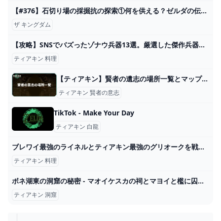
【#376】石切り場の採掘抗の探索①何を供える？ゼルダの伝説 ティアーズ オブ ザ キングダム - YouTube
ザ キングダム
【攻略】SNSでバズったゾナウ兵器13選。厳選した傑作兵器を解説【ゼルダの伝説ティアーズオブザキングダム/ティアキン】【ゆっくり解説】 - YouTube
ティアキン 料理
【ティアキン】賢者の遺志の場所一覧とマップ【ティアーズオブザキングダム】 - ティアキン攻略Wiki Gamerch
ティアキン 賢者の意志
TikTok - Make Your Day
ティアキン 白龍
ブレワイ最強のライネルとティアキン最強のグリオークを戦わせてみるとwwwww【ゼルダの伝説ティアーズオブザキングダム】実況 - YouTube
ティアキン 料理
ボネ湖東の洞窟の秘密 - マオイケスカの祠とマヨイと檻に囚われた人を助けよう！近くにコログも！？ 【ゼルダの伝説ティアーズオブザキングダム】 - YouTube
ティアキン 洞窟