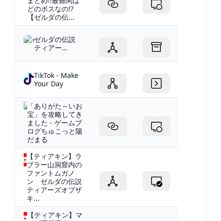
まとめ!!最難関は
どのボスなの!?
【ゼルダの伝...
ゼルダの伝説
ティアー...
TikTok - Make
Your Day
「ありがた～いお
宝」を攻略してき
ました - ゲームブ
ログちゅこっと陽
だまる
【ティアキン】ラ
ブラー山洞窟内の
ファントムガノ
ン ゼルダの伝説
ティアーズオブザ
キ...
【ティアキン】マ