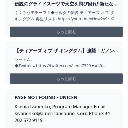
伝説のグライドスーツで天空を飛び回れ!!新たなゲ
ルドの秘宝も発見!!ティアキン最速実況
ふくろうモチーフ？◆ゼルダの伝説 ティアーズ オブ ザ
PART104【ゼルダの伝説 ティアーズ オブ ザ キン
キングダム 再生リスト↓https://youtu.be/yHnw2VSzlKI?
グダム】 - YOUTUBE
list=PLSszGF__n8Ssi1wn8WlhjWto075w6yARn◆ゼルダ
の伝説 ブレス オブ ザ ワイルド 再生リスト
もっと読む
↓https://youtu.be/dtIA...
【ティアーズ オブ ザ キングダム】強襲！ガノン
ドロフ一行とその他ッッ #41 - YOUTUBE
ラートム。
◆Twitter→https://twitter.com/sena7329▼#40
→https://youtu.be/22WJky9_5uY▼#42
→https://youtu.be/PgDF8mr353Q00:00 平原外れの馬宿
もっと読む
02:13 友達とはぐれちゃったコログ03:48 エピソードチャ
レン...
PAGE NOT FOUND • UNICEN
Ksenia Ivanenko, Program Manager Email:
kivanenko@americancouncils.org
Phone: +1
202 572 9119