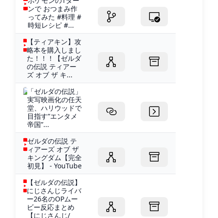
ポケモンの1ター
ンで おつまみ作
ってみた #料理 #
時短レシピ #...
【ティアキン】攻
略本を購入しまし
た！！！【ゼルダ
の伝説 ティアー
ズ オブ ザ キ...
「ゼルダの伝説」
実写映画化の任天
堂、ハリウッドで
目指す“エンタメ
帝国”...
ゼルダの伝説 テ
ィアーズ オブ ザ
キングダム【完全
初見】 - YouTube
【ゼルダの伝説】
にじさんじライバ
ー26名のOPムー
ビー反応まとめ
【にじさんじ/