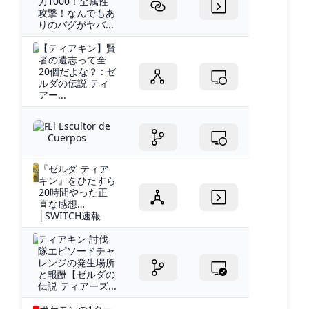
力1000！全属性
攻撃！なんでもあ
りのバグがヤバ...
【ティアキン】賢
者の遺志って全
20個だよな？ : ゼ
ルダの伝説 ティ
アー...
El Escultor de
Cuerpos
『ゼルダ ティア
キン』をひたすら
20時間やった正
直な感想…
│SWITCH速報
ティアキン 討伐
隊エピソードチャ
レンジの発生場所
と報酬【ゼルダの
伝説 ティアーズ...