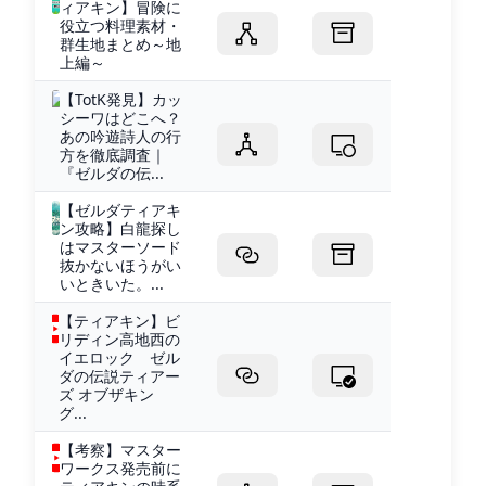
ィアキン】冒険に
役立つ料理素材・
群生地まとめ～地
上編～
【TotK発見】カッ
シーワはどこへ？
あの吟遊詩人の行
方を徹底調査｜
『ゼルダの伝...
【ゼルダティアキ
ン攻略】白龍探し
はマスターソード
抜かないほうがい
いときいた。...
【ティアキン】ビ
リディン高地西の
イエロック ゼル
ダの伝説ティアー
ズ オブザキン
グ...
【考察】マスター
ワークス発売前に