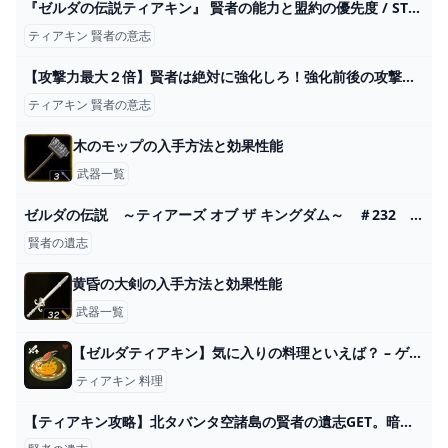
『ゼルダの伝説ティアキン』 賢者の能力と盟約の優先度 / STIT（スティット）
ティアキン 賢者の意志
【攻撃力最大２倍】賢者は絶対に強化しろ！強化前後の攻撃力比較検証【ティアキン】 - YouTube
ティアキン 賢者の意志
木のモップの入手方法と効果性能
武器一覧
ゼルダの伝説 ～ティアーズ オブ ザ キングダム～ ＃232 賢者の遺志を探して空島探索！ - YouTube
賢者の遺志
黄昏の大剣の入手方法と効果性能
武器一覧
【ゼルダティアキン】気に入りの料理といえば？ – ゲーム攻略のかけら
ティアキン 料理
【ティアキン攻略】北タバンタ空諸島の賢者の遺志GET。暗闇の島から。【ゼルダの伝説 ティアーズ オブ ザ キングダム】 - YouTube