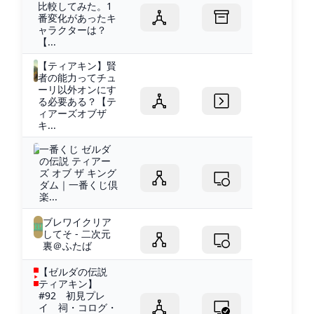
比較してみた。1
番変化があったキ
ャラクターは？
【...
【ティアキン】賢
者の能力ってチュ
ーリ以外オンにす
る必要ある？【テ
ィアーズオブザ
キ...
一番くじ ゼルダ
の伝説 ティアー
ズ オブ ザ キング
ダム｜一番くじ倶
楽...
ブレワイクリア
してそ - 二次元
裏＠ふたば
【ゼルダの伝説
ティアキン】
#92 初見プレ
イ 祠・コログ・