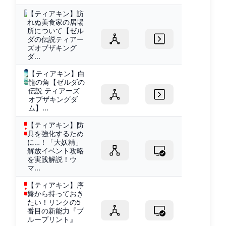
【ティアキン】訪
れぬ美食家の居場
所について【ゼル
ダの伝説ティアー
ズオブザキング
ダ...
【ティアキン】白
龍の角【ゼルダの
伝説 ティアーズ
オブザキングダ
ム】...
【ティアキン】防
具を強化するため
に…！「大妖精」
解放イベント攻略
を実践解説！ウ
マ...
【ティアキン】序
盤から持っておき
たい！リンクの5
番目の新能力『ブ
ループリント』