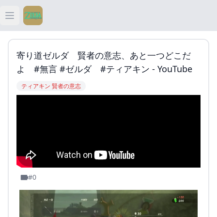
Open main menu
ティアキン
寄り道ゼルダ 賢者の意志、あと一つどこだ
ティアキン 祠
よ #無言 #ゼルダ #ティアキン - YouTube
ティアキン 賢者の意志
ティアキン 武器
ティアキン 攻略
#0