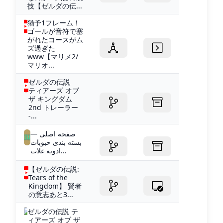
技【ゼルダの伝...
猶予1フレーム！
ゴールが音符で塞
がれたコースがム
ズ過ぎた
www【マリメ2/
マリオ...
ゼルダの伝説
ティアーズ オブ
ザ キングダム
2nd トレーラー
-...
صفحه اصلی —
بسته بندی حبوبات
ادویه غلات...
【ゼルダの伝説:
Tears of the
Kingdom】 賢者
の意志あと3...
ゼルダの伝説 テ
ィアーズ オブ ザ