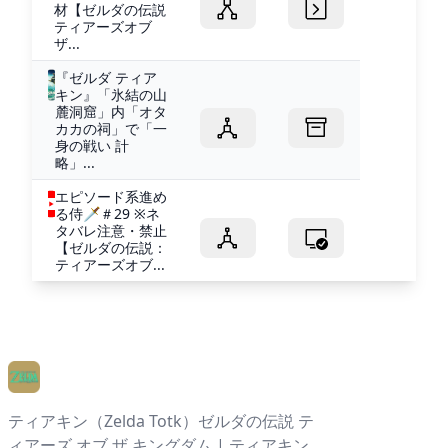
材【ゼルダの伝説
ティアーズオブ
ザ...
『ゼルダ ティア
キン』「氷結の山
麓洞窟」内「オタ
カカの祠」で「一
身の戦い 計
略」...
エピソード系進め
る侍🗡＃29 ※ネ
タバレ注意・禁止
【ゼルダの伝説：
ティアーズオブ...
ティアキン（Zelda Totk）ゼルダの伝説 テ
ィアーズ オブ ザ キングダム | ティアキン