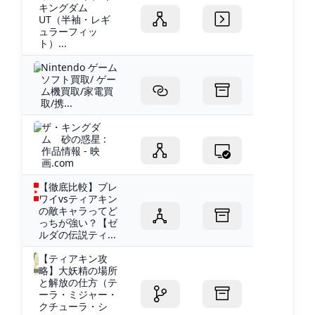
キングダム
UT（半袖・レギ
ュラーフィッ
ト）...
Nintendo ゲーム
ソフト買取/ ゲー
ム機買取/家電買
取/携...
ザ・キングダ
ム 砂の惑星 :
作品情報 - 映
画.com
【徹底比較】ブレ
ワイvsティアキン
の敵キャラってど
っちが強い？【ゼ
ルダの伝説ティ...
【ティアキン攻
略】大妖精の場所
と解放の仕方（テ
ーラ・ミジャー・
クチューラ・シ