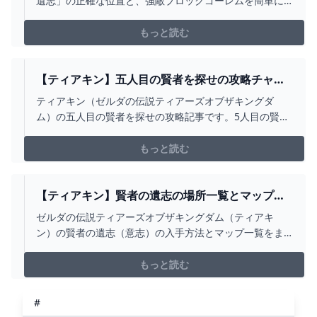
遺志」の正確な位置と、強敵ブロックゴーレムを簡単に
YOUTUBE
倒す方法を詳しく紹介します。途中でつまずいている方
や、効率的に取得したい方にピッタリの内容となってお
もっと読む
ります。ぜひ最後までご覧ください！コメントやいいね
もお忘れなく！-------------------動画目次：-...
【ティアキン】五人目の賢者を探せの攻略チャー
ト【ゼルダの伝説ティアーズオブザキングダム】
ティアキン（ゼルダの伝説ティアーズオブザキングダ
｜ゲームエイト
ム）の五人目の賢者を探せの攻略記事です。5人目の賢者
や雷光装備の場所、雷鳴の島の行き方を詳しく掲載して
います。
もっと読む
【ティアキン】賢者の遺志の場所一覧とマップ
【ティアーズオブザキングダム】 - ティアキン攻
ゼルダの伝説ティアーズオブザキングダム（ティアキ
略WIKI GAMERCH
ン）の賢者の遺志（意志）の入手方法とマップ一覧をま
とめています。強化方法や個数などもまとめていますの
で参考にしてみてください
もっと読む
#