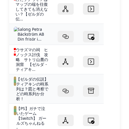
マップの端を往復
してきても消えな
い？【ゼルダの
伝...
Salong Petra
Bäckström AB
Din frisör i...
ウサズマの祠 ヒ
ノックス討伐 攻
略 サトリ山麓の
洞窟 【ゼルダ・
ティアキ...
【ゼルダの伝説】
ティアキンの時系
列は？図と考察で
どの時系列か分
析！
【PS】ガチで泣
いたゲーム
【Switch】 ガー
ルズちゃんねる
-...