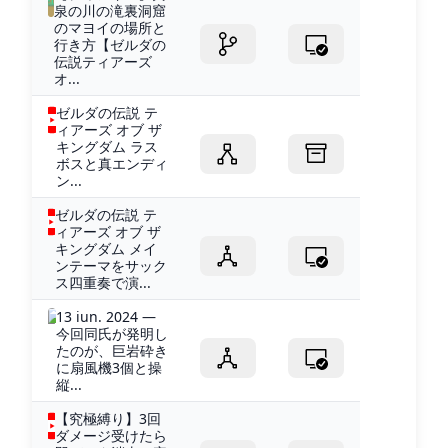
泉の川の滝裏洞窟
のマヨイの場所と
行き方【ゼルダの
伝説ティアーズ
オ...
ゼルダの伝説 テ
ィアーズ オブ ザ
キングダム ラス
ボスと真エンディ
ン...
ゼルダの伝説 テ
ィアーズ オブ ザ
キングダム メイ
ンテーマをサック
ス四重奏で演...
13 iun. 2024 —
今回同氏が発明し
たのが、巨岩砕き
に扇風機3個と操
縦...
【究極縛り】3回
ダメージ受けたら