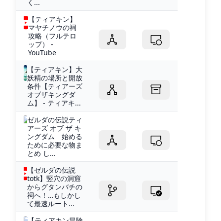
く...
【ティアキン】
マヤチノウの祠
攻略（フルテロ
ップ） -
YouTube
【ティアキン】大
妖精の場所と開放
条件【ティアーズ
オブザキングダ
ム】 - ティアキ...
ゼルダの伝説ティ
アーズ オブ ザ キ
ングダム 始める
ために必要な物ま
とめ し...
【ゼルダの伝説
totk】竪穴の洞窟
からグタンバチの
祠へ！…もしかし
て最速ルート...
【ティアキン冒険