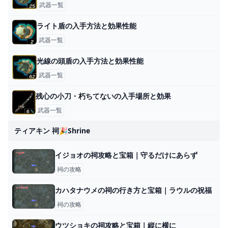
武器一覧
ライト盾の入手方法と効果性能
武器一覧
光線の頭盾の入手方法と効果性能
武器一覧
残心の小刀・朽ちてないの入手場所と効果
武器一覧
ティアキン 祠🎉shrine
イジョオの祠攻略と宝箱｜守るだけにあらず
祠の攻略
カハタナウメの祠の行き方と宝箱｜ラウルの祝福
祠の攻略
ウツショキの祠攻略と宝箱｜縦に横に