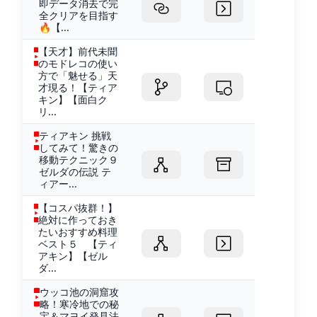
即データ消去で完
全クリアを目指す
🔥【...
【天才】前代未聞
のモドレコの使い
方で「魅せる」天
才現る！【ティア
キン】【面白ク
リ...
ティアキン 挑戦
してみて！驚きの
移動テクニック９
ゼルダの伝説 テ
ィアー...
【コスパ抜群！】
絶対に作っておき
たいおすすめ料理
ベスト５ 【ティ
アキン】【ゼル
ダ...
ウッコ池の洞窟攻
略！寒冷地での秘
宝＆マヨイ発見法