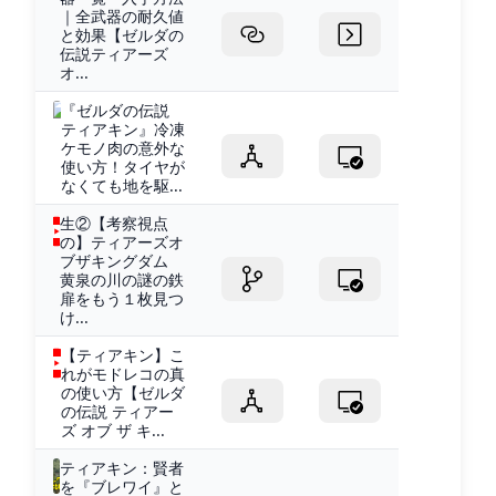
｜全武器の耐久値
と効果【ゼルダの
伝説ティアーズ
オ...
『ゼルダの伝説
ティアキン』冷凍
ケモノ肉の意外な
使い方！タイヤが
なくても地を駆...
生②【考察視点
の】ティアーズオ
ブザキングダム
黄泉の川の謎の鉄
扉をもう１枚見つ
け...
【ティアキン】こ
れがモドレコの真
の使い方【ゼルダ
の伝説 ティアー
ズ オブ ザ キ...
ティアキン：賢者
を『ブレワイ』と