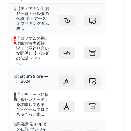
【ティアキン】洞
窟一覧 - ゼルダの
伝説 ティアーズ
オブザキングダム
攻...
『ロツマムの祠』
攻略方法実践解
説！（不釣り合い
な関係）【ゼルダ
の伝説 ティア
ー...
acum 8 ore —
2024
「クチューラに捧
げるセレナーデ」
を攻略してきまし
た - ゲームブログ
ちゅこっと陽...
円高還元 ゼルダ
の伝説 ブレワイ