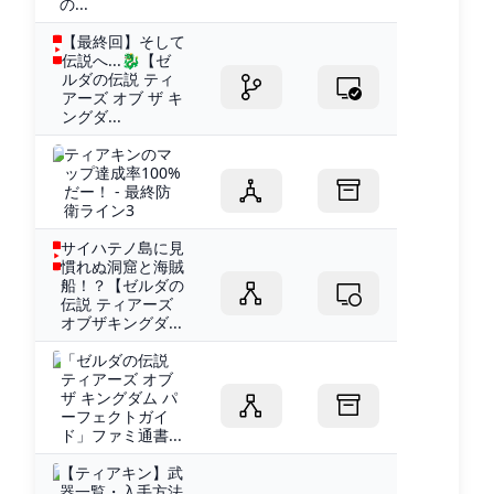
の...
【最終回】そして
伝説へ...🐉【ゼ
ルダの伝説 ティ
アーズ オブ ザ キ
ングダ...
ティアキンのマ
ップ達成率100%
だー！ - 最終防
衛ライン3
サイハテノ島に見
慣れぬ洞窟と海賊
船！？【ゼルダの
伝説 ティアーズ
オブザキングダ...
「ゼルダの伝説
ティアーズ オブ
ザ キングダム パ
ーフェクトガイ
ド」ファミ通書...
【ティアキン】武
器一覧・入手方法