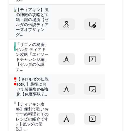
【ティアキン】風
の神殿の攻略と宝
箱・鍵の場所【ゼ
ルダの伝説ティア
ーズオブザキン
グ...
「サゴノの秘密」
ゼルダ ティアキ
ン攻略「エピソー
ドチャレンジ編」
【ゼルダの伝説
テ...
【 #ゼルダの伝説
TotK 】最後に向
けて装備集め&強
化【色魔夢玖 /...
【ティアキン攻
略】便利で強いお
すすめ料理とその
レシピの紹介です
♪【ゼルダの伝
説】...