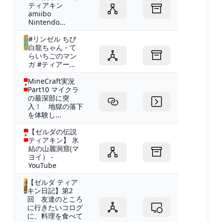
ティアキン
amiibo
Nintendo...
#リンゼル ちび
白龍ちゃん - て
らいちごのマン
ガ #ティアー...
MineCraft実況
Part10 マイクラ
の最深部に突
入！ 地獄の落下
を体験し...
【ゼルダの伝説
ティアキン】 氷
結の山麗洞窟(マ
ヨイ） -
YouTube
【ゼルダ ティア
キン日記】第2
回 友達のところ
に行きたいコログ
に、料理を食べて