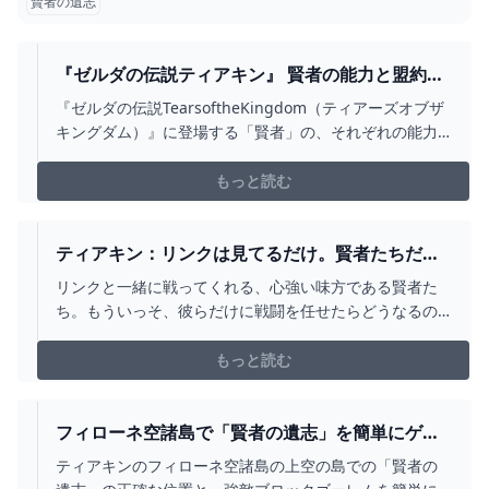
賢者の遺志
『ゼルダの伝説ティアキン』 賢者の能力と盟約の
優先度 / STIT（スティット）
『ゼルダの伝説TearsoftheKingdom（ティアーズオブザ
キングダム）』に登場する「賢者」の、それぞれの能力
の詳細と解放順のおすすめを紹介します。前作でいう
「英傑」のポジションとなるキャラクター達ですがシス
もっと読む
テム的にはかなり大きく変更されている印象です。...
ティアキン：リンクは見てるだけ。賢者たちだけ
でどこまで戦えるか検証してみた【ゼルダ ティア
リンクと一緒に戦ってくれる、心強い味方である賢者た
ーズ オブ ザ キングダム日記＃53】 - 電撃オンライ
ち。もういっそ、彼らだけに戦闘を任せたらどうなるの
ン
か実際に試してみました。
もっと読む
フィローネ空諸島で「賢者の遺志」を簡単にゲッ
トする方法！ #ティアキン #ゼルダの伝説ティア
ティアキンのフィローネ空諸島の上空の島での「賢者の
ーズオブザキングダム #ブロックゴーレム -