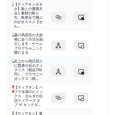
【ティアキン小ネ
タ】龍との遭遇方
法と素材の取り
方。鳥望台で飛ぶ
のがオススメ【ゼ
ル...
森の馬宿北の大妖
精に会う方法を紹
介します - ゲーム
ブログちゅこっと
陽だまる
左上から時計回り
に賢者の石のティ
ラミス（税込700
円）、ブラウニー
ボックス（税...
【ティアキン】ヘ
ブラ水源のヒノッ
クス ゼルダの伝
説ティアーズ オ
ブ ザ キングダ...
【ティアキン】黄