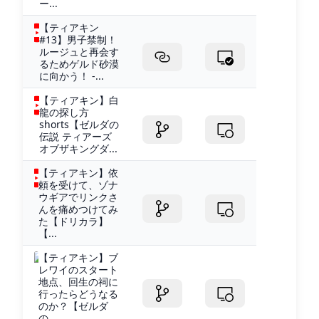
ー...
【ティアキン
#13】男子禁制！
ルージュと再会す
るためゲルド砂漠
に向かう！ -...
【ティアキン】白
龍の探し方
shorts【ゼルダの
伝説 ティアーズ
オブザキングダ...
【ティアキン】依
頼を受けて、ゾナ
ウギアでリンクさ
んを痛めつけてみ
た【ドリカラ】
【...
【ティアキン】ブ
レワイのスタート
地点、回生の祠に
行ったらどうなる
のか？【ゼルダ
の...