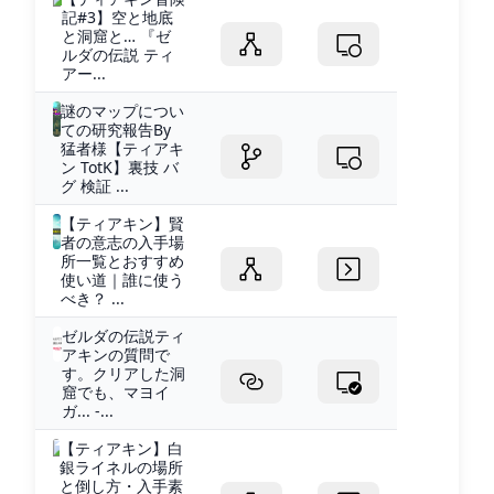
記#3】空と地底
と洞窟と… 『ゼ
ルダの伝説 ティ
アー...
謎のマップについ
ての研究報告By
猛者様【ティアキ
ン TotK】裏技 バ
グ 検証 ...
【ティアキン】賢
者の意志の入手場
所一覧とおすすめ
使い道｜誰に使う
べき？ ...
ゼルダの伝説ティ
アキンの質問で
す。クリアした洞
窟でも、マヨイ
ガ... -...
【ティアキン】白
銀ライネルの場所
と倒し方・入手素