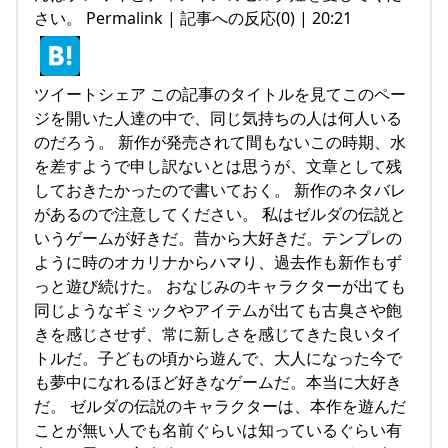
さい。 Permalink | 記事への反応(0) | 20:21
ツイートシェア この記事のタイトルを見てこのペー
ジを開いた人達の中で、同じ気持ちの人は何人いる
のだろう。 新作が発売されて間もないこの時期、水
を差すようで申し訳ないとは思うが、文章として残
しておきたかったので書いておく。 新作のネタバレ
があるので注意してください。 私はゼルダの伝説と
いうゲームが好きだ。昔から大好きだ。テンプレの
ように時のオカリナからハマり、過去作も新作もず
っと遊び続けた。 おなじみのキャラクターが出ても
同じようなギミックやアイテムが出ても古臭さや飽
きを感じさせず、常に新しさを感じてきた良いタイ
トルだ。子どもの頃から遊んで、大人になった今で
も夢中になれるほど好きなゲームだ。本当に大好き
だ。 ゼルダの伝説のキャラクターは、本作を遊んだ
ことが無い人でも名前ぐらいは知っているぐらい有