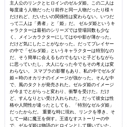
主人公のリンクとヒロインのゼルダ姫。この二人は
毎度違う人物だったり前作と同一人物だったり様々
だけれど、だいたいの関係性は変わらない。いつだ
って二人は「勇者」と「姫」だ。 ゼルダ姫というキ
ャラクターは最初のシリーズでは登場回数も少な
く、メインカラクターにしてはやや影が薄かった。
だけど気にしたことがなかった。だってプレイヤー
の中で「ゼルダ姫」というキャラクターは特別なの
だ、そう簡単に会えるものでもないと子どもながら
に思っていたし、大人になった今でもその考えは変
わらない。 スマブラの影響もあり、私の中でゼルダ
姫＝時のオカリナのイメージが強かった。そんな中
で、風のタクトが発売された。ゼルダ姫のイメージ
が今までとがらっと変わり、衝撃を受けた。だけ
ど、すんなりとい受け入れられた。だって彼女は性
格や人間性が違ったとしても、「特別なゼルダ姫」
だったからだ。 重要な時に現れ、リンクを導き、そ
して一緒に魔王を倒す。王道なすストーリーの中
で、ゼルダ姫は物語のヒロインとして輝いていた。