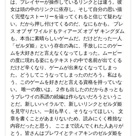
は、プレイヤーが操作しているリンクとは違う。彼
女は頭の中のリンクに依存し、そして自分の思い描
く完璧なストーリーを辿ってくれると信じて疑わな
い。だから押し付けてくるのだ、なにもかも。 ブレ
ス オブ ザ ワイルドもティアーズ オブ ザ キングダム
も、本当に素晴らしいゲームだ。だけどたった一人
「ゼルダ姫」という存在の為に、手放しにこのゲー
ムを大好きだと言えなくなってしまった。ムービー
の度に現れる姿にもテキストの中で名前が出てくる
だけど辛くなり、ゲームが出来なくなってしまっ
た。どうしてこうなってしまったのだろう。私はも
う、このゲームを好きだと言える資格を持っていな
い。 唯一の救いは、２作も出したのだからきっとも
うブレワイの系譜の続編は作らないだろうというこ
とだ。新しいハイラルで、新しいリンクとゼルダ姫
を見守りたい。一刻も早く、そうなってほしい。 文
章を書くことがあまりないため、読みにくく稚拙な
内容だったと思う。 ここまで読んでくれた人ありが
とう。皆さんはブレワイとティアキンのゼルダ姫を