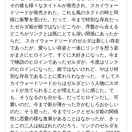
その後も様々なタイトルが発売され、スカイウォー
ドソードが発売された。これも風のタクトの時と同
様に衝撃を受けた。だって、今まで特別な存在だっ
たゼルダ姫が姫ではないどころか、序盤から会える
どころがリンクとは既にとても深い関係にあったか
らだ。 スカイウォードソードのゼルダは新しい存在
であったが、愛らしい容姿と一途にリンクを想う姿
がまさにヒロインで、すぐに大好きになった。今ま
で物語のヒロインであったゼルダが、今度はリンク
のヒロインになった。姫ではないけれど、やはり特
別な存在であることに変わりわなかった。 そしてス
カイウォードソードからはゼルダという人物にスポ
ットが当てられることが増えたように感じた。で
も、そうなるのも分かる。だってヒロインだし、可
愛いのだ。今まで影が薄かった方がむしろおかしい
のだ。そう思った。今までリンクとゼルダ姫の関係
性に恋愛の様な進展があることはなかったが、きっ
とこの二人は結ばれたのだろう。リンクのゼルダを