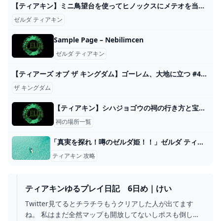
【ティアキン】ミニ鳥望台を使ってヒノックスにメテオを当てる【ゼルダの伝説 ティアーズ オブ ザ キングダム】 - YouTube
ゼルダ ティアキン
Sample Page – Nebilimcen
ゼルダ ティアキン
【ティアーズ オブ ザ キングダム】ゴーレム、大地に立つ #44 - YouTube
ザ キングダム
【ティアキン】シハジョゴウの祠の行き方と宝箱｜ラウルの祝福【ゼルダの伝説ティアーズオブザキングダム】
祠の場所一覧
「真実を探れ！噂のゼルダ姫！！」ゼルダ ティアキン攻略「エピソードチャレンジ編」【ゼルダの伝説ティアーズオブザキングダム攻略】 GameGamingGames
ティアキン 攻略
ティアキンゆるプレイ日記 6日め｜けい
Twitter見てるとチラチラもうクリアした人が出てます
ね。 私はまだ全然マップも開放してないしポスも倒して