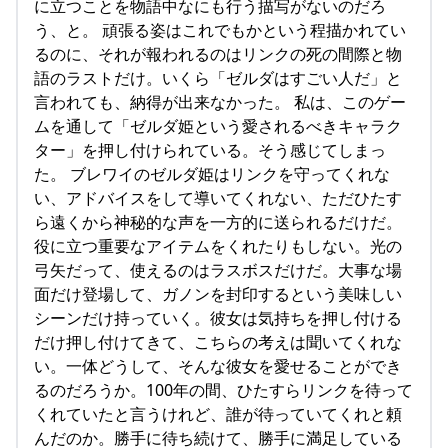
に立つことを物語中なにも行う描写がないのだろ
う、と。 頑張る姿はこれでもかという程描かれてい
るのに、それが報われるのはリンクの死の間際と物
語のラストだけ。いくら「ゼルダはすごい人だ」と
言われても、納得が出来なかった。 私は、このゲー
ムを通して「ゼルダ姫という愛されるべきキャラク
ター」を押し付けられている。そう感じてしまっ
た。 ブレワイのゼルダ姫はリンクを守ってくれな
い、アドバイスをして導いてくれない、ただひたす
ら遠くから神秘的な声を一方的に送られるだけだ。
役に立つ重要なアイテムをくれたりもしない。光の
弓矢だって、使えるのはラスボスだけだ。大事な場
面だけ登場して、ガノンを封印するという美味しい
シーンだけ持っていく。彼女は気持ちを押し付ける
だけ押し付けてきて、こちらの考えは聞いてくれな
い。一体どうして、そんな彼女を愛せることができ
るのだろうか。100年の間、ひたすらリンクを待って
くれていたと言うけれど、誰が待っていてくれと頼
んだのか。勝手に待ち続けて、勝手に満足している