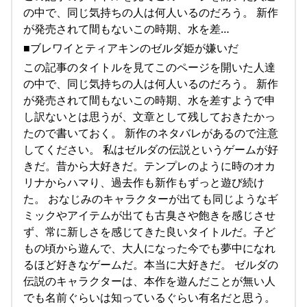
の中で、同じ気持ちの人は何人いるのだろう。 新作
が発売されて間もないこの時期、水を差…
■ブレワイとティアキンのゼルダ姫が嫌いだ
この記事のタイトルを見てこのページを開いた人達
の中で、同じ気持ちの人は何人いるのだろう。 新作
が発売されて間もないこの時期、水を差すようで申
し訳ないとは思うが、文章として残しておきたかっ
たので書いておく。 新作のネタバレがあるので注意
してください。 私はゼルダの伝説というゲームが好
きだ。昔から大好きだ。テンプレのように時のオカ
リナからハマり、過去作も新作もずっと遊び続け
た。 おなじみのキャラクターが出ても同じようなギ
ミックやアイテムが出ても古臭さや飽きを感じさせ
ず、常に新しさを感じてきた良いタイトルだ。子ど
もの頃から遊んで、大人になった今でも夢中になれ
るほど好きなゲームだ。本当に大好きだ。 ゼルダの
伝説のキャラクターは、本作を遊んだことが無い人
でも名前ぐらいは知っているぐらい有名だと思う。