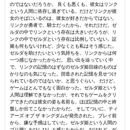
のではないだろうか。 良くも悪くも、彼女はリンク
という人間に依存し過ぎている。だけどリンクが彼
女のそばにいるのは、彼女が好きだからではない。
リンクが勇者で、騎士だったから。それだけだ。ゼ
ルダの中でリンクという存在は大きいだろうが、リ
ンクの中でゼルダという存在は比例していない。証
拠も何もないけれど、少なくとも私はそう感じた。
ゼルダを助けたいという気持ちを、リンクからは何
一つ感じなかったからだ。 思い出を辿っていく中
で、リンクの記憶のはずなのゼルダ姫目線のものば
かりなのも気になった。捏造された記憶を見せつけ
られているのではないか、と思うぐらい。 だけど、
ゲームはとんでもなく面白かった。ゼルダ姫という
人間は理解できなかったが、それでもゲームをクリ
アできたのは彼女の姿も名前も、ほぼ記憶の中と終
盤しか出てこなかったからだ。 そしてついに、ティ
アーズ オブ ザ キングダムが発売された。 プレイ前
から、嫌な予感はしていた。ゼルダ姫という人間の
ゴリ押しをひしひしと感じたからだ。だけれど、ゲ