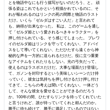
とを物語中なにも行う描写がないのだろう、と。 頑
張る姿はこれでもかという程描かれているのに、そ
れが報われるのはリンクの死の間際と物語のラスト
だけ。いくら「ゼルダはすごい人だ」と言われて
も、納得が出来なかった。 私は、このゲームを通し
て「ゼルダ姫という愛されるべきキャラクター」を
押し付けられている。そう感じてしまった。 ブレワ
イのゼルダ姫はリンクを守ってくれない、アドバイ
スをして導いてくれない、ただひたすら遠くから神
秘的な声を一方的に送られるだけだ。役に立つ重要
なアイテムをくれたりもしない。光の弓矢だって、
使えるのはラスボスだけだ。大事な場面だけ登場し
て、ガノンを封印するという美味しいシーンだけ持
っていく。彼女は気持ちを押し付けるだけ押し付け
てきて、こちらの考えは聞いてくれない。一体どう
して、そんな彼女を愛せることができるのだろう
か。100年の間、ひたすらリンクを待ってくれていた
と言うけれど、誰が待っていてくれと頼んだのか。
勝手に待ち続けて、勝手に満足しているのではない