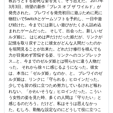
救おうとする必死な姿を見て、そう思えた。 2017年
3月3日、待望の新作「ブレス オブ ザ ワイルド」が
発売された。 ブレワイを発売初日に遊ぶために死に
物狂いでSwitchとゲームソフトを予約し、一日中遊
び続けた。今までには新しい遊びがたくさん詰め込
まれたゲームだった。 そして、出会った。新しいゼ
ルダ姫に。 はじめは声だけだった姫だが、リンクが
記憶を取り戻すごとに彼女がどんな人間だったのか
を垣間見ることが出来た。どれだけ修行を積んでも
力が目覚めず苦悩する姿、リンクへのコンプレック
ス…と、今までのゼルダ姫とは明らかに違う人物だ
った。 それから徐々に感じるようになった。彼女
は、本当に「ゼルダ姫」なのか、と。 ブレワイのゼ
ルダ姫は、リンクに「守られる」ヒロインだった。
少しでも皆の役に立つため努力しているけれど報わ
れない、「かわいそうな」ヒロインだった。こうい
う女性の姿を見た時、多くの人間は「守りたい」と
感じるのだろう。だけど、私はそうは思えなかっ
た。むしろ、勤勉な設定なのにどうして役に立つこ