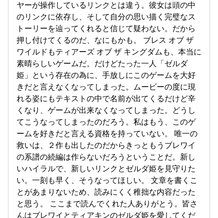
ヤーが操作しているリンクとは違う。彼女は頭の中
のリンクに依存し、そして自分の思い描く完璧なス
トーリーを辿ってくれると信じて疑わない。だから
押し付けてくるのだ、なにもかも。 ブレス オブ ザ
ワイルドもティアーズ オブ ザ キングダムも、本当に
素晴らしいゲームだ。だけどたった一人「ゼルダ
姫」という存在の為に、手放しにこのゲームを大好
きだと言えなくなってしまった。ムービーの度に現
れる姿にもテキストの中で名前が出てくるだけど辛
くなり、ゲームが出来なくなってしまった。どうし
てこうなってしまったのだろう。私はもう、このゲ
ームを好きだと言える資格を持っていない。 唯一の
救いは、２作も出したのだからきっともうブレワイ
の系譜の続編は作らないだろうということだ。新し
いハイラルで、新しいリンクとゼルダ姫を見守りた
い。一刻も早く、そうなってほしい。 文章を書くこ
とがあまりないため、読みにくく稚拙な内容だった
と思う。 ここまで読んでくれた人ありがとう。皆さ
んはブレワイとティアキンのゼルダ姫を愛してくだ