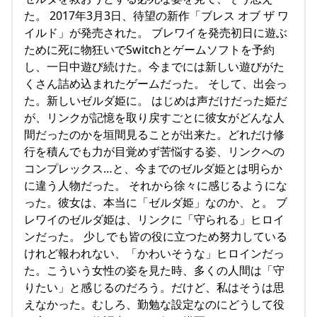
た。 2017年3月3日、待望の新作「ブレス オブ ザ ワ
イルド」が発売された。 ブレワイを発売初日に遊ぶ
ために死に物狂いでSwitchとゲームソフトを予約
し、一日中遊び続けた。今までには新しい遊びがた
くさん詰め込まれたゲームだった。 そして、出会っ
た。新しいゼルダ姫に。 はじめは声だけだった姫だ
が、リンクが記憶を取り戻すごとに彼女がどんな人
間だったのかを垣間見ることが出来た。どれだけ修
行を積んでも力が目覚めず苦悩する姿、リンクへの
コンプレックス…と、今までのゼルダ姫とは明らか
に違う人物だった。 それから徐々に感じるようにな
った。彼女は、本当に「ゼルダ姫」なのか、と。 ブ
レワイのゼルダ姫は、リンクに「守られる」ヒロイ
ンだった。 少しでも皆の役に立つため努力している
けれど報われない、「かわいそうな」ヒロインだっ
た。こういう女性の姿を見た時、多くの人間は「守
りたい」と感じるのだろう。だけど、私はそうは思
えなかった。むしろ、勤勉な設定なのにどうして役