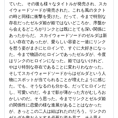
ていた。 その後も様々なタイトルが発売され、スカ
イウォードソードが発売された。これも風のタクト
の時と同様に衝撃を受けた。だって、今まで特別な
存在だったゼルダ姫が姫ではないどころか、序盤か
ら会えるどころがリンクとは既にとても深い関係に
あったからだ。 スカイウォードソードのゼルダは新
しい存在であったが、愛らしい容姿と一途にリンク
を想う姿がまさにヒロインで、すぐに大好きになっ
た。今まで物語のヒロインであったゼルダが、今度
はリンクのヒロインになった。姫ではないけれど、
やはり特別な存在であることに変わりわなかった。
そしてスカイウォードソードからはゼルダという人
物にスポットが当てられることが増えたように感じ
た。でも、そうなるのも分かる。だってヒロインだ
し、可愛いのだ。今まで影が薄かった方がむしろお
かしいのだ。そう思った。今までリンクとゼルダ姫
の関係性に恋愛の様な進展があることはなかった
が、きっとこの二人は結ばれたのだろう。リンクの
ゼルダを救おうとする必死な姿を見て、そう思え