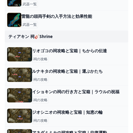
武器一覧
雷龍の頭両手剣の入手方法と効果性能
武器一覧
ティアキン 祠🎸shrine
リオゴコの祠攻略と宝箱｜ちからの伝達
祠の攻略
ルナキタの祠攻略と宝箱｜運ぶかたち
祠の攻略
イショキンの祠の行き方と宝箱｜ラウルの祝福
祠の攻略
ジオシニオの祠攻略と宝箱｜知恵の輪
祠の攻略
アネダミミカの祠攻略と宝箱｜往復運動