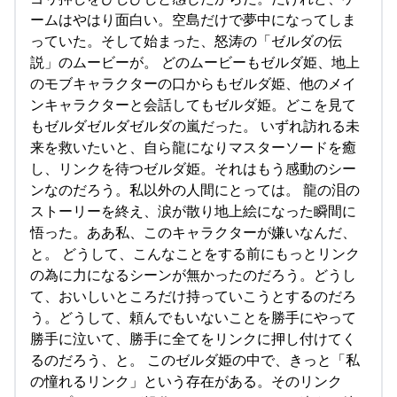
ームはやはり面白い。空島だけで夢中になってしま
っていた。そして始まった、怒涛の「ゼルダの伝
説」のムービーが。 どのムービーもゼルダ姫、地上
のモブキャラクターの口からもゼルダ姫、他のメイ
ンキャラクターと会話してもゼルダ姫。どこを見て
もゼルダゼルダゼルダの嵐だった。 いずれ訪れる未
来を救いたいと、自ら龍になりマスターソードを癒
し、リンクを待つゼルダ姫。それはもう感動のシー
ンなのだろう。私以外の人間にとっては。 龍の泪の
ストーリーを終え、涙が散り地上絵になった瞬間に
悟った。ああ私、このキャラクターが嫌いなんだ、
と。 どうして、こんなことをする前にもっとリンク
の為に力になるシーンが無かったのだろう。どうし
て、おいしいところだけ持っていこうとするのだろ
う。どうして、頼んでもいないことを勝手にやって
勝手に泣いて、勝手に全てをリンクに押し付けてく
るのだろう、と。 このゼルダ姫の中で、きっと「私
の憧れるリンク」という存在がある。そのリンク