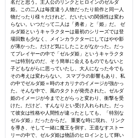
名だと思う。主人公のリンクとヒロインのゼルダ
姫。この二人は毎度違う人物だったり前作と同一人
物だったり様々だけれど、だいたいの関係性は変わ
らない。いつだって二人は「勇者」と「姫」だ。 ゼ
ルダ姫というキャラクターは最初のシリーズでは登
場回数も少なく、メインカラクターにしてはやや影
が薄かった。だけど気にしたことがなかった。だっ
てプレイヤーの中で「ゼルダ姫」というキャラクタ
ーは特別なのだ、そう簡単に会えるものでもないと
子どもながらに思っていたし、大人になった今でも
その考えは変わらない。 スマブラの影響もあり、私
の中でゼルダ姫＝時のオカリナのイメージが強かっ
た。そんな中で、風のタクトが発売された。ゼルダ
姫のイメージが今までとがらっと変わり、衝撃を受
けた。だけど、すんなりとい受け入れられた。だっ
て彼女は性格や人間性が違ったとしても、「特別な
ゼルダ姫」だったからだ。 重要な時に現れ、リンク
を導き、そして一緒に魔王を倒す。王道なすストー
リーの中で、ゼルダ姫は物語のヒロインとして輝い