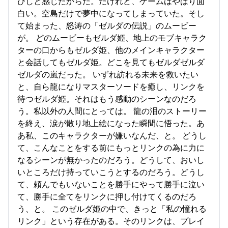
ひしと感じたからだ。だけれど、ゲームはやはり面
白い。空島だけで夢中になってしまっていた。そし
て始まった、怒涛の「ゼルダの伝説」のムービー
が。 どのムービーもゼルダ姫、地上のモブキャラク
ターの口からもゼルダ姫、他のメインキャラクター
と会話してもゼルダ姫。どこを見てもゼルダゼルダ
ゼルダの嵐だった。 いずれ訪れる未来を救いたい
と、自ら龍になりマスターソードを癒し、リンクを
待つゼルダ姫。それはもう感動のシーンなのだろ
う。私以外の人間にとっては。 龍の泪のストーリー
を終え、涙が散り地上絵になった瞬間に悟った。あ
あ私、このキャラクターが嫌いなんだ、と。 どうし
て、こんなことをする前にもっとリンクの為に力に
なるシーンが無かったのだろう。どうして、おいし
いところだけ持っていこうとするのだろう。どうし
て、頼んでもいないことを勝手にやって勝手に泣い
て、勝手に全てをリンクに押し付けてくるのだろ
う、と。 このゼルダ姫の中で、きっと「私の憧れる
リンク」という存在がある。そのリンクは、プレイ