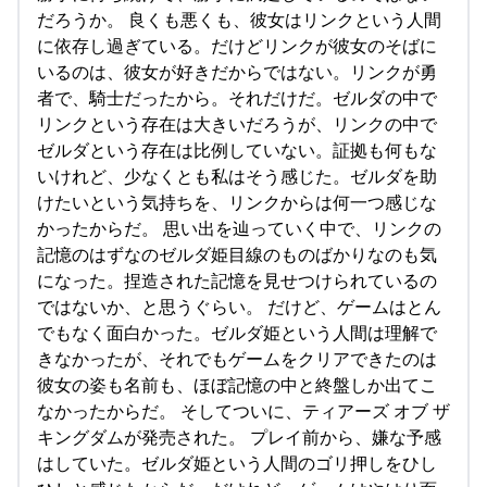
だろうか。 良くも悪くも、彼女はリンクという人間
に依存し過ぎている。だけどリンクが彼女のそばに
いるのは、彼女が好きだからではない。リンクが勇
者で、騎士だったから。それだけだ。ゼルダの中で
リンクという存在は大きいだろうが、リンクの中で
ゼルダという存在は比例していない。証拠も何もな
いけれど、少なくとも私はそう感じた。ゼルダを助
けたいという気持ちを、リンクからは何一つ感じな
かったからだ。 思い出を辿っていく中で、リンクの
記憶のはずなのゼルダ姫目線のものばかりなのも気
になった。捏造された記憶を見せつけられているの
ではないか、と思うぐらい。 だけど、ゲームはとん
でもなく面白かった。ゼルダ姫という人間は理解で
きなかったが、それでもゲームをクリアできたのは
彼女の姿も名前も、ほぼ記憶の中と終盤しか出てこ
なかったからだ。 そしてついに、ティアーズ オブ ザ
キングダムが発売された。 プレイ前から、嫌な予感
はしていた。ゼルダ姫という人間のゴリ押しをひし