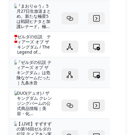
『まおりゅう』5
月27日生放送まと
め。新たな極星5
は戦闘ヒナタと加
護レナード。極...
ゼルダの伝説 テ
ィアーズ オブ ザ
キングダム / The
Legend of...
『ゼルダの伝説 テ
ィアーズ オブ ザ
キングダム』は危
険なゲームだった
｜九条水音
DUO(デュオ) / ザ
キングダム クレン
ジングバームの公
式商品情報｜美
容・化...
【.LIVE】すずすず
の第16回ゼルダの
伝説 ティアキン実