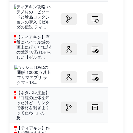
ティアキン攻略 ハ
テノ村のエピソー
ドと珍品コレクシ
ョンの購入【ゼル
ダの伝説 ティ...
【ティアキン】序
盤にハイラル城の
頂上に行くと”伝説
の武器”が取れるら
しい【ゼルダ...
ハッシュ! DVDの
通販 10000点以上
フリマアプリ ラ
クマ - 13...
【ネタバレ注意】
『白龍の正体を知
ったけど、リンク
で素材を剝ぎまく
ってたわ…』の
反...
【ティアキン】作
中で謎のままだっ