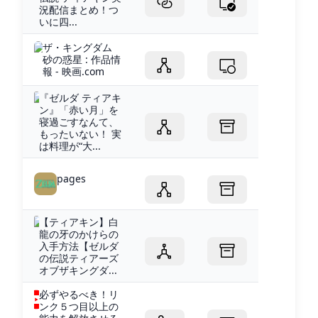
況配信まとめ！つ
いに四...
ザ・キングダム
砂の惑星 : 作品情
報 - 映画.com
『ゼルダ ティアキ
ン』「赤い月」を
寝過ごすなんて、
もったいない！ 実
は料理が“大...
pages
【ティアキン】白
龍の牙のかけらの
入手方法【ゼルダ
の伝説ティアーズ
オブザキングダ...
必ずやるべき！リ
ンク５つ目以上の