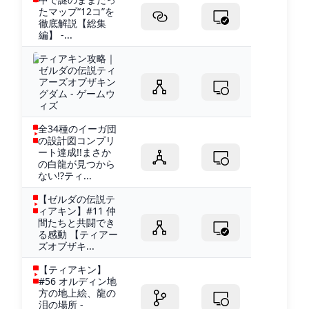
たマップ“12コ”を
徹底解説【総集
編】 -...
ティアキン攻略｜
ゼルダの伝説ティ
アーズオブザキン
グダム - ゲームウ
ィズ
全34種のイーガ団
の設計図コンプリ
ート達成!!まさか
の白龍が見つから
ない!?ティ...
【ゼルダの伝説テ
ィアキン】#11 仲
間たちと共闘でき
る感動 【ティアー
ズオブザキ...
【ティアキン】
#56 オルディン地
方の地上絵、龍の
泪の場所 -