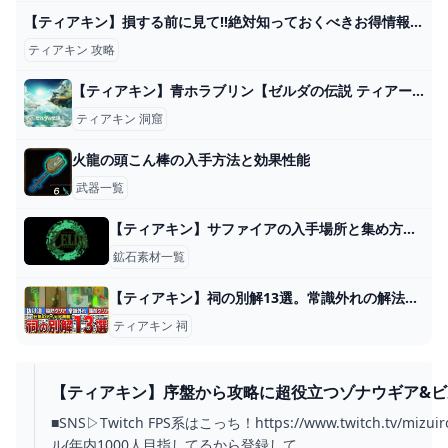
【ティアキン】損する前に見て!!絶対知っておくべきお得情報７選!!【ティアーズオブザキングダム 攻略】 - YouTube
ティアキン 攻略
【ティアキン】青ホラブリン【ゼルダの伝説 ティアーズオブザキングダム】 hyperWiki
ティアキン 洞窟
火龍の頭こん棒の入手方法と効果性能
武器一覧
【ティアキン】サファイアの入手場所と集め方【ゼルダの伝説ティアーズオブザキングダム】
鉱石素材一覧
【ティアキン】祠の別解13選。常識外れの解法やゴリ押し解決など【攻略】 - YouTube
ティアキン 祠
【ティアキン】序盤から攻略に超役立つゾナウギア&ビ
必見【ゼルダの伝説ティアーズオブザキングダム】 - YO
■SNS▷Twitch FPS系はこっち！https://www.twitch.tv/mi
ル(年内1000人目指してるから登録して