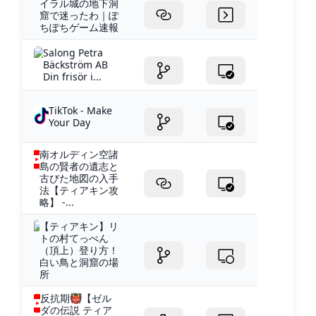
イラル城の地下洞
窟で迷ったわ｜ぽ
ちぽちゲーム速報
Salong Petra
Bäckström AB
Din frisör i...
TikTok - Make
Your Day
南オルディン空諸
島の賢者の遺志と
古びた地図の入手
法【ティアキン攻
略】 -...
【ティアキン】リ
トの村てっぺん
（頂上）登り方！
白い鳥と洞窟の場
所
反抗期👹【ゼル
ダの伝説 ティア