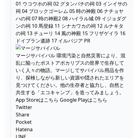
01 ウコウホの祠 02 グタンバチの祠 03 インイサの
祠 04 ブロックゴーレム 05 時の神殿 06 ナチョヤ
ハの祠 07 時の神殿2 08 ハイラル城 09 イジョダグ
ンの祠 10 馬登録 11 シナカワカの祠 12 ルナキタ
の祠 13 チューリ 14 風の神殿 15 フリザゲイラ 16
ドイブラン遺跡 17 イルバジア PR
マージサバイバル 環境汚染と自然災害により、混
乱に陥ったポストアポカリプスの世界で生存して
いく人々の物語。マージしてサバイバル用品を作
り、探検しながら新しい資源や隠されたエリアを
見つけてください。他の生存者と協力し、自然と
共生する「エコキャンプ」を造ってみましょう。
App Storeはこちら Google Playはこちら
Twitter
Share
Pocket
Hatena
LINE