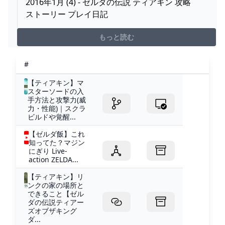
2016年1月 (4) - ゼルダの伝説 ティアキン 攻略
ストーリー プレイ日記
もっと読む
#
【ティアキン】マ
スターソードの入
手方法と攻撃力(威
力・性能)｜スクラ
ビルドや覚醒...
【ゼルダ飯】これ
知ってた？マジン
にぎり Live-
action ZELDA...
【ティアキン】リ
ンクの家の場所と
できること【ゼル
ダの伝説ティアー
ズオブザキング
ダ...