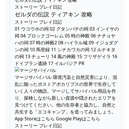
ストーリー プレイ日記
ゼルダの伝説 ティアキン 攻略
ストーリー プレイ日記
01 ウコウホの祠 02 グタンバチの祠 03 インイサの
祠 04 ブロックゴーレム 05 時の神殿 06 ナチョヤ
ハの祠 07 時の神殿2 08 ハイラル城 09 イジョダグ
ンの祠 10 馬登録 11 シナカワカの祠 12 ルナキタ
の祠 13 チューリ 14 風の神殿 15 フリザゲイラ 16
ドイブラン遺跡 17 イルバジア PR
マージサバイバル 環境汚染と自然災害により、混
乱に陥ったポストアポカリプスの世界で生存して
いく人々の物語。マージしてサバイバル用品を作
り、探検しながら新しい資源や隠されたエリアを
見つけてください。他の生存者と協力し、自然と
共生する「エコキャンプ」を造ってみましょう。
App Storeはこちら Google Playはこちら
ストーリー プレイ日記