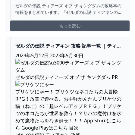
ドブックの情報 ゲームサーチ
ゼルダの伝説 ティアーズ オブ ザ キングダムの攻略本の
情報をまとめています。「ゼルダの伝説 ティアキンの攻
略本の発売日はいつ!?」「ゼルダの伝説 ティアキンはガ
イドブックはいつ発売!?」という人は参考にしてくださ
もっと読む
い。
ゼルダの伝説 ティアキン 攻略 記事一覧 ｜ティア
ーズ オブ ザ キングダム - 雨傘ねこ ゲームの館と
2023年5月12日 2023年5月30日
小説の館
ゼルダの伝説ティアーズ オブ ザ キングダム PR
プリケツにゃー！ プリケツなネコたちの大冒険
RPG！放置で遊べる、お手軽かんたんプリケツの
猫（ねこ）の「超レベルアップＲＰＧ」！プリケ
ツのネコたちが世界を救う！？サバの煮付けを求
めて魔物たちをなぎ倒せ！！！ App Storeはこち
ら Google Playはこちら 目次
ゼルダの伝説 ティアキン 攻略