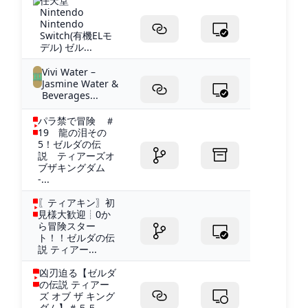
任天堂
Nintendo
Nintendo
Switch(有機ELモ
デル) ゼル...
Vivi Water –
Jasmine Water &
Beverages...
パラ禁で冒険 ＃
19 龍の泪その
5！ゼルダの伝
説 ティアーズオ
ブザキングダム
-...
〖ティアキン〗初
見様大歓迎┊0か
ら冒険スター
ト！！ゼルダの伝
説 ティアー...
凶刃迫る【ゼルダ
の伝説 ティアー
ズ オブ ザ キング
ダム】＃５５ -...