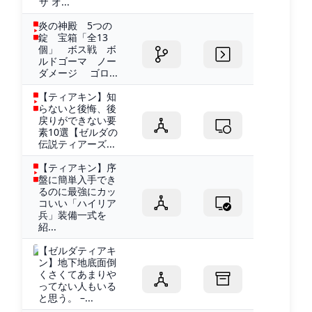
ザ オ...
炎の神殿 5つの
錠 宝箱「全13
個」 ボス戦 ボ
ルドゴーマ ノー
ダメージ ゴロ...
【ティアキン】知
らないと後悔、後
戻りができない要
素10選【ゼルダの
伝説ティアーズ...
【ティアキン】序
盤に簡単入手でき
るのに最強にカッ
コいい「ハイリア
兵」装備一式を
紹...
【ゼルダティアキ
ン】地下地底面倒
くさくてあまりや
ってない人もいる
と思う。 –...