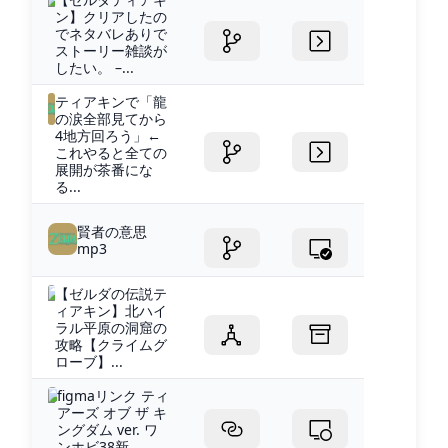
ン】クリアしたの
でネタバレありで
ストーリー雑談が
したい。 –...
ティアキンで「龍
の涙全部見てから
4地方回ろう」←
これやると全ての
展開が茶番にな
る...
賢者の意思
mp3
【ゼルダの伝説テ
ィアキン】北ハイ
ラル平原の洞窟の
攻略【クライムグ
ローブ】...
figmaリンク ティ
アーズ オブ ザ キ
ングダム ver. ワ
ンホビ38新...