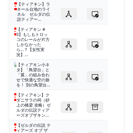
【ティアキン】ラ
ネール台地のライ
ネル ゼルダの伝
説ティアー...
【ティアキン #
3】もしもトロッ
コのレールが片方
しかなかった
ら…？【女性実
況】...
【ティアキン小ネ
タ】「鳥望台」と
「翼」の組み合わ
せで快適な空の旅
を！ 別の鳥望台...
【ティアキン】ク
ダニサラの祠（砂
上の橋梁 攻略）ゼ
ルダの伝説ティア
ーズオブザキン...
【ゼルダの伝説 テ
ィアーズ オブ ザ