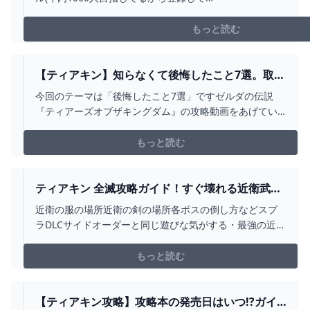
ね！)https://www.youtube.com/channel/UCsohflvfFJEmAP
: みずいろ兵長ht...
もっと読む
【ティアキン】知らなくて後悔したこと7選。取り
返しのつかない要素中心に紹介【ゆっくり解説】 -
今回のテーマは「後悔したこと7選」ですゼルダの伝説
YOUTUBE
『ティアーズオブザキングダム』の攻略動画をあげてい
ます。■ギブドの骨集め
https://www.youtube.com/watch?v=-0dxtxwko58■お借
もっと読む
りしたBGMしゃろう様 おどれグロッケンシュピールしゃ
ろう様 神隠しの真相しゃろう様 10℃し...
ティアキン 全滅攻略ガイド！すぐ壊れる近衛武器
だけで全ボスを倒す必須知識 ゼルダの伝説 ティア
近衛の服の場所近衛の剣の場所各ボスの倒し方などスプ
ーズ オブ ザ キングダム - YOUTUBE
ラDLCサイドオーダーと同じ遊びな気がする・最強の近衛
の武器をつくる方法https://youtu.be/Z-6ivn1LvPE■技の
発見者様、コメントいただければ概要欄にリンク等記載
もっと読む
させて頂きます#ティアキン版サイドオーダー#ティアキ
ン#バグ#小ネタ#裏技#ぶらリンク
【ティアキン攻略】攻略本の発売日はいつ!?ガイ