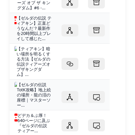
ーズ オブ ザ キン
グダム】#6 -...
【ゼルダの伝説 テ
ィアキン】正直ど
うなんだ？最新作
を20時間以上プレ
イして感じた...
【ティアキン】暗
い場所を明るくす
る方法【ゼルダの
伝説ティアーズオ
ブザキングダ
ム】...
【ゼルダの伝説
TotK攻略】地上絵
の場所・龍の泪の
座標｜マスターソ
ー...
どデカ＆ぶ厚！
640ページに及ぶ
『ゼルダの伝説
ティアー...