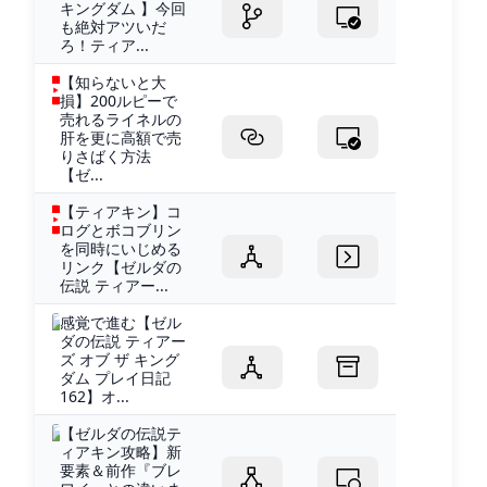
キングダム 】今回
も絶対アツいだ
ろ！ティア...
【知らないと大
損】200ルピーで
売れるライネルの
肝を更に高額で売
りさばく方法
【ゼ...
【ティアキン】コ
ログとボコブリン
を同時にいじめる
リンク【ゼルダの
伝説 ティアー...
感覚で進む【ゼル
ダの伝説 ティアー
ズ オブ ザ キング
ダム プレイ日記
162】オ...
【ゼルダの伝説テ
ィアキン攻略】新
要素＆前作『ブレ