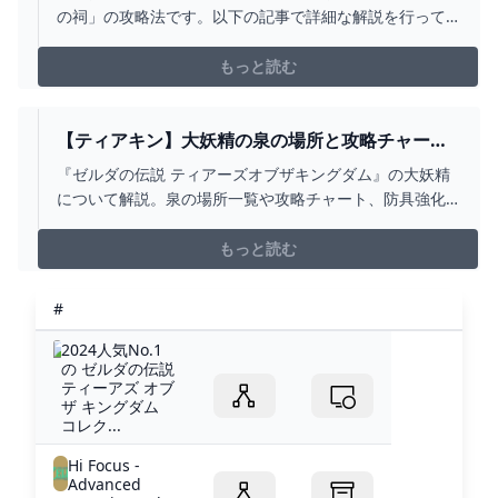
の祠」の攻略法です。以下の記事で詳細な解説を行って
います。https://gamepedia.jp/zelda-
totk/dungeons/1520
もっと読む
【ティアキン】大妖精の泉の場所と攻略チャート
｜防具強化の解放条件 ワイトのゲーム案内所
『ゼルダの伝説 ティアーズオブザキングダム』の大妖精
について解説。泉の場所一覧や攻略チャート、防具強化
の解放条件などを掲載しているので、ティアキン攻略の
参考にしてください！
もっと読む
#
2024人気No.1
の ゼルダの伝説
ティーアズ オブ
ザ キングダム
コレク...
Hi Focus -
Advanced