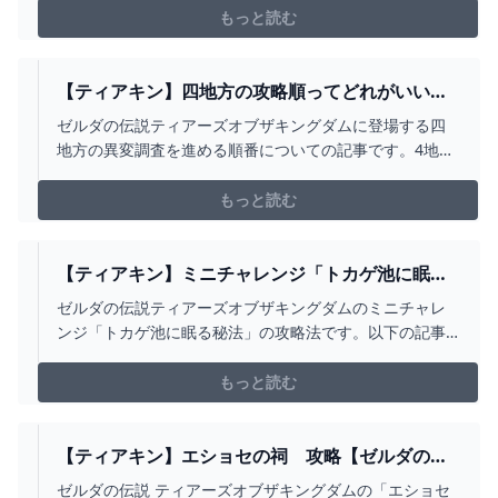
もっと読む
【ティアキン】四地方の攻略順ってどれがいい？
おすすめ攻略順【ティアーズオブザキングダム】 -
ゼルダの伝説ティアーズオブザキングダムに登場する四
MYGAME8
地方の異変調査を進める順番についての記事です。4地方
をどの攻略順でやるか知りたい方は要チェック！
もっと読む
【ティアキン】ミニチャレンジ「トカゲ池に眠る
秘法」 攻略【ゼルダの伝説】 - YOUTUBE
ゼルダの伝説ティアーズオブザキングダムのミニチャレ
ンジ「トカゲ池に眠る秘法」の攻略法です。以下の記事
で詳細な解説を行っています。
https://gamepedia.jp/zelda-totk/challenges/6239
もっと読む
【ティアキン】エショセの祠 攻略【ゼルダの伝
説】 - YOUTUBE
ゼルダの伝説 ティアーズオブザキングダムの「エショセ