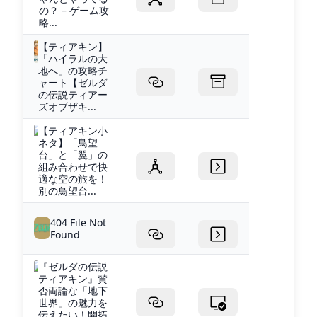
の？ – ゲーム攻
略...
【ティアキン】
「ハイラルの大
地へ」の攻略チ
ャート【ゼルダ
の伝説ティアー
ズオブザキ...
【ティアキン小
ネタ】「鳥望
台」と「翼」の
組み合わせで快
適な空の旅を！
別の鳥望台...
404 File Not
Found
『ゼルダの伝説
ティアキン』賛
否両論な「地下
世界」の魅力を
伝えたい！開拓