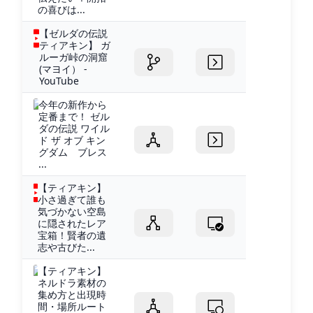
の喜びは...
【ゼルダの伝説
ティアキン】 ガ
ルーガ峠の洞窟
(マヨイ） -
YouTube
今年の新作から
定番まで！ ゼル
ダの伝説 ワイル
ド ザ オブ キン
グダム ブレス
...
【ティアキン】
小さ過ぎて誰も
気づかない空島
に隠されたレア
宝箱！賢者の遺
志や古びた...
【ティアキン】
ネルドラ素材の
集め方と出現時
間・場所ルート