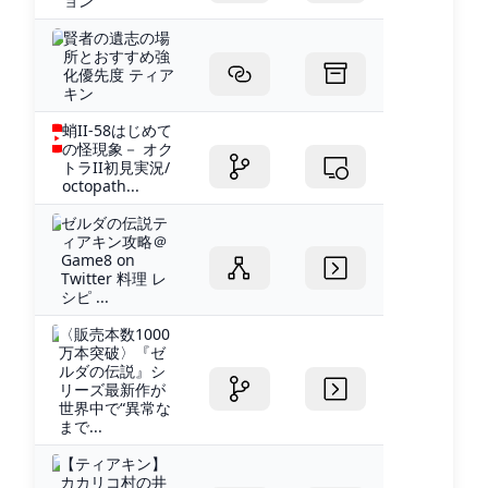
ョン
賢者の遺志の場
所とおすすめ強
化優先度 ティア
キン
蛸II-58はじめて
の怪現象－ オク
トラII初見実況/
octopath...
ゼルダの伝説テ
ィアキン攻略＠
Game8 on
Twitter 料理 レ
シピ ...
〈販売本数1000
万本突破〉『ゼ
ルダの伝説』シ
リーズ最新作が
世界中で“異常な
まで...
【ティアキン】
カカリコ村の井