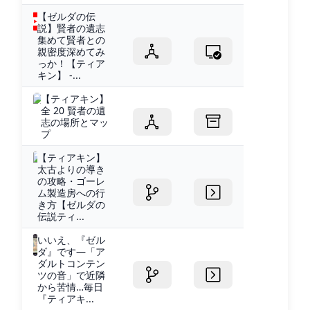
【ゼルダの伝
説】賢者の遺志
集めて賢者との
親密度深めてみ
っか！【ティア
キン】 -...
【ティアキン】
全 20 賢者の遺
志の場所とマッ
プ
【ティアキン】
太古よりの導き
の攻略・ゴーレ
ム製造房への行
き方【ゼルダの
伝説ティ...
いいえ、『ゼル
ダ』です―「ア
ダルトコンテン
ツの音」で近隣
から苦情…毎日
『ティアキ...