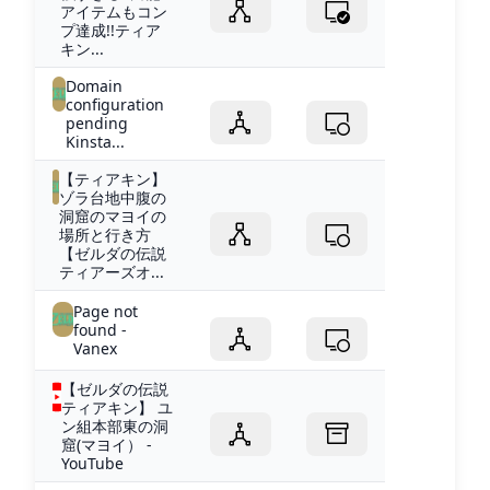
アイテムもコン
プ達成!!ティア
キン...
Domain
configuration
pending
Kinsta...
【ティアキン】
ゾラ台地中腹の
洞窟のマヨイの
場所と行き方
【ゼルダの伝説
ティアーズオ...
Page not
found -
Vanex
【ゼルダの伝説
ティアキン】 ユ
ン組本部東の洞
窟(マヨイ） -
YouTube