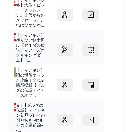
略】大型エピソ
ードチャレン
ジ。古代からの
メッセージ。こ
れはなかなか...
【ティアキン】
頼りない剣士再
び【ゼルダの伝
説ティアーズオ
ブザキングダ
ム】 -...
【ティアキン】
祠の場所マップ
と攻略｜全152
箇所掲載【ゼル
ダの伝説ティア
ーズオブ...
＃1【ゼルダの
伝説】ティアキ
ン初見プレイの
切り抜き~始ま
りの空島前編~
-...