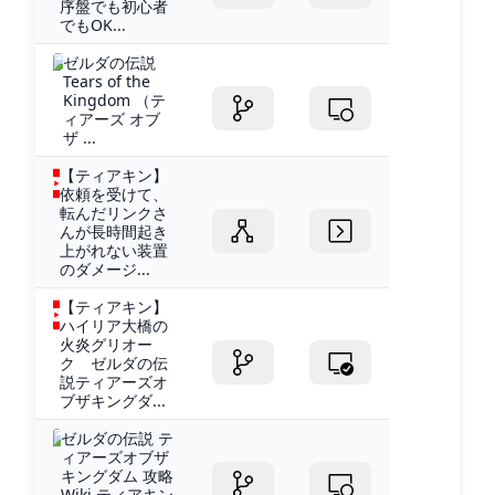
序盤でも初心者
でもOK...
ゼルダの伝説
Tears of the
Kingdom （テ
ィアーズ オブ
ザ ...
【ティアキン】
依頼を受けて、
転んだリンクさ
んが長時間起き
上がれない装置
のダメージ...
【ティアキン】
ハイリア大橋の
火炎グリオー
ク ゼルダの伝
説ティアーズオ
ブザキングダ...
ゼルダの伝説 テ
ィアーズオブザ
キングダム 攻略
Wiki ティアキン