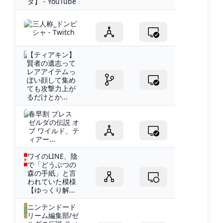
ダ】 - YouTube
三人称_ドンピ
シャ - Twitch
【ティアキン】
賢者の遺志って
レアアイテムっ
ぽい顔して集め
ても攻撃力上が
るだけとか...
春早割 ブレス
ゼルダの伝説 オ
ブ ワイルド、テ
ィアー...
ワイのLINE、陰
で「どうぶつの
森の手紙」と言
われていた模様
【ゆっくり解...
ニンテンドード
リーム編集部/ゼ