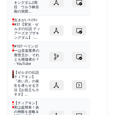
キングダム2周
目 ウルラ峡谷
南の洞窟...
生きがいﾃｨｱｷﾝ
#31【実況・ゼ
ルダの伝説 ティ
アーズオブザキ
ングダム】 -...
#107 ベリンガ
ーは音楽業界の
救世主か、それ
とも模倣者か？
- YouTube
【ゼルダの伝説
ティアキン】
『赤い月』の発
生を遅らせる方
法【お役立ち小
ネタ】...
【ティアキン】
実は超簡単！炎
の神殿を攻略＆