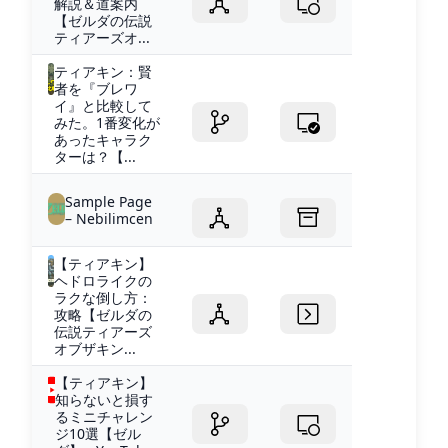
解説＆道案内
【ゼルダの伝説
ティアーズオ...
ティアキン：賢
者を『ブレワ
イ』と比較して
みた。1番変化が
あったキャラク
ターは？【...
Sample Page
– Nebilimcen
【ティアキン】
ヘドロライクの
ラクな倒し方：
攻略【ゼルダの
伝説ティアーズ
オブザキン...
【ティアキン】
知らないと損す
るミニチャレン
ジ10選【ゼル