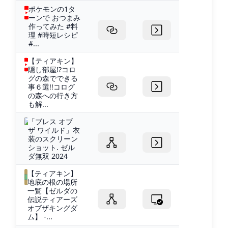
ポケモンの1タ
ーンで おつまみ
作ってみた #料
理 #時短レシピ
#...
【ティアキン】
隠し部屋!?コロ
グの森でできる
事６選!!コログ
の森への行き方
も解...
「ブレス オブ
ザ ワイルド」衣
装のスクリーン
ショット. ゼル
ダ無双 2024
【ティアキン】
地底の根の場所
一覧【ゼルダの
伝説ティアーズ
オブザキングダ
ム】 -...