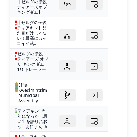
【ゼルダの伝説
ティアーズオブ
キングダム】
【ゼルダの伝説
ティアキン】見
た目だけじゃな
い！最高にカッ
コイイ武...
ゼルダの伝説
ティアーズ オブ
ザ キングダム
1st トレーラー
-...
Effia-
Kwesimintsim
Municipal
Assembly
ティアキン1周
年になったし思
い出を語り合お
う : あにまんch
【ティアキン攻