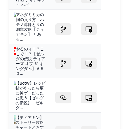
： ヘイ...
アネダミミカの
祠の入り方！ハ
テノ湾ほとりの
洞窟攻略【ティ
アキン】 とあ
る...
やるのォ！？こ
こで！？【ゼル
ダの伝説 ティア
ーズ オブ ザ キ
ングダム】＃５
０...
【BotW】レシピ
帖があったら更
に神ゲーだった
と思う【ゼルダ
の伝説】 - ゼル
ダ...
【ティアキン】
ストーリー攻略
チャートとおす