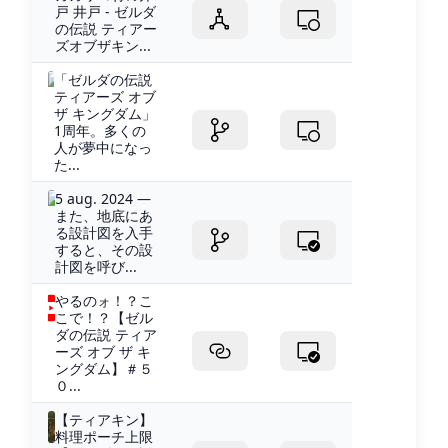
戸 井戸 - ゼルダ
の伝説 ティアー
ズオブザキン...
「ゼルダの伝説
ティアーズ オブ
ザ キングダム」
1周年。多くの
人が夢中になっ
た...
5 aug. 2024 —
また、地底にあ
る設計図を入手
すると、その設
計図を呼び...
やるのォ！？こ
こで！？【ゼル
ダの伝説 ティア
ーズ オブ ザ キ
ングダム】＃５
０...
【ティアキン】
料理ポーチ上限