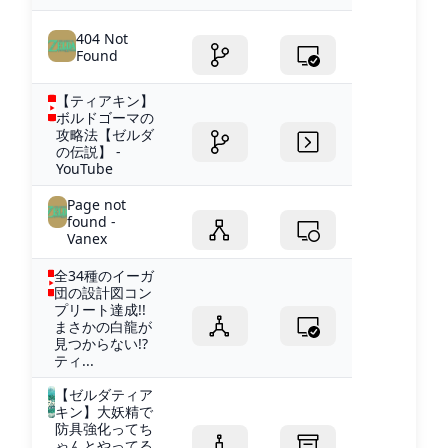
404 Not
Found
【ティアキン】
ボルドゴーマの
攻略法【ゼルダ
の伝説】 -
YouTube
Page not
found -
Vanex
全34種のイーガ
団の設計図コン
プリート達成!!
まさかの白龍が
見つからない!?
ティ...
【ゼルダティア
キン】大妖精で
防具強化ってち
ゃんとやってる