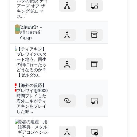
ルダの伝説 ティ
アーズ オブ ザ
キングダム マ
ス...
ไม่พบหน้า –
สร้างสรรค์
ปัญญา
【ティアキン】
ブレワイのスタ
ート地点、回生
の祠に行ったら
どうなるのか？
【ゼルダの...
【海外の反応】
ブレワイを3000
時間プレイした
海外ニキがティ
アキンをプレイ
した結...
賢者の遺産 - 用
語事典 - メタル
ギアコンベンシ