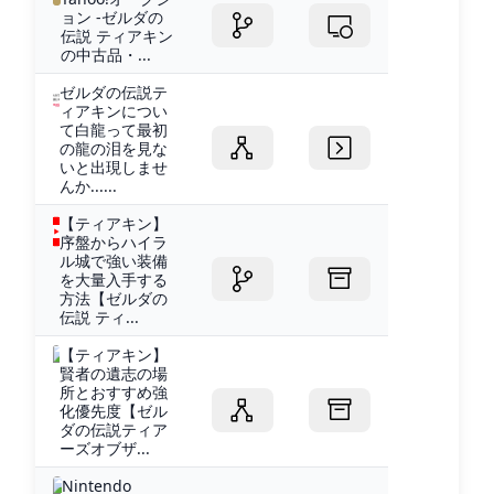
ョン -ゼルダの
伝説 ティアキン
の中古品・...
ゼルダの伝説テ
ィアキンについ
て白龍って最初
の龍の泪を見な
いと出現しませ
んか......
【ティアキン】
序盤からハイラ
ル城で強い装備
を大量入手する
方法【ゼルダの
伝説 ティ...
【ティアキン】
賢者の遺志の場
所とおすすめ強
化優先度【ゼル
ダの伝説ティア
ーズオブザ...
Nintendo