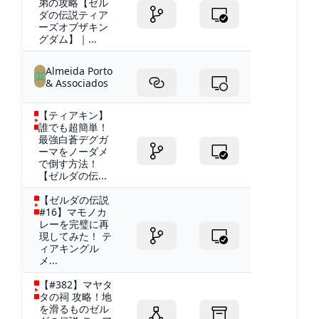
弟の攻略【ゼル
ダの伝説ティア
ーズオブザキン
グダム】｜...
Almeida Porto
& Associados
【ティアキン】
誰でも超簡単！
最強白蒼デグガ
ーマをノーダメ
で倒す方法！
【ゼルダの伝...
【ゼルダの伝説
#16】マモノカ
レーを完璧に再
現してみた！ テ
ィアキングル
メ...
【#382】マヤタ
タの祠 攻略！地
を滑るものゼル