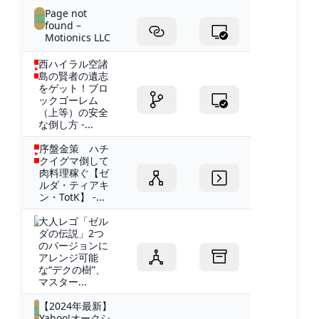
Page not
found –
Motionics LLC
西ハイラル空諸
島の賢者の遺志
をゲット！ブロ
ックゴーレム
（上等）の安全
な倒し方 -...
序盤金策 ハチ
クイグマ倒して
肉料理稼ぐ【ゼ
ルダ・ティアキ
ン・TotK】 -...
大人レゴ「ゼル
ダの伝説」2つ
のバージョンに
アレンジ可能
な“デクの樹”、
マスター...
【2024年最新】
Yahoo!オークシ