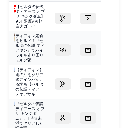
【ゼルダの伝説
ティアーズ オブ
ザ キングダム】
#51 退魔の剣と
言えば…そ...
ティアキン定食
をビルド！『ゼ
ルダの伝説 ティ
アキン』でハイ
ラルを走り回り
ミルク粥...
【ティアキン】
龍の泪をクリア
後にインパがい
る場所【ゼルダ
の伝説ティアー
ズオブザキ...
『ゼルダの伝説
ティアーズ オブ
ザ キングダ
ム』、1時間未
満でクリアした
猛者現...