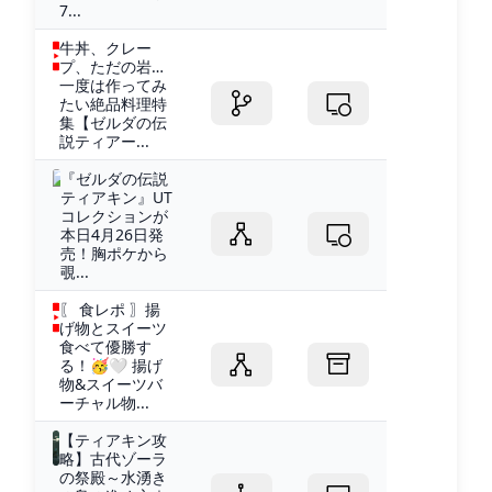
7...
牛丼、クレー
プ、ただの岩…
一度は作ってみ
たい絶品料理特
集【ゼルダの伝
説ティアー...
『ゼルダの伝説
ティアキン』UT
コレクションが
本日4月26日発
売！胸ポケから
覗...
〖 食レポ 〗揚
げ物とスイーツ
食べて優勝す
る！🥳🤍 揚げ
物&スイーツバ
ーチャル物...
【ティアキン攻
略】古代ゾーラ
の祭殿～水湧き