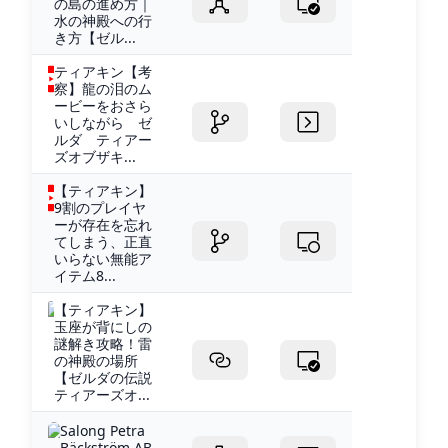
の島の進め方｜
水の神殿への行
き方【ゼル...
ティアキン【考
察】龍の泪のム
ービーをおさら
いしながら ゼ
ルダ ティアー
ズオブザキ...
【ティアキン】
9割のプレイヤ
ーが存在を忘れ
てしまう、正直
いらない無能ア
イテム8...
【ティアキン】
玉座が背にしの
謎解き攻略！雷
の神殿の場所
【ゼルダの伝説
ティアーズオ...
Salong Petra
Bäckström AB