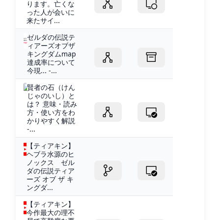
ります。亡くな
った人が会いに
来たサイ...
ゼルダの伝説テ
ィアーズオブザ
キングダムmap
達成率について
今現... -...
賢者の石（けん
じゃのいし）と
は？ 意味・読み
方・使い方をわ
かりやすく解説
-...
【ティアキン】
ヘブラ水源のヒ
ノックス ゼル
ダの伝説ティア
ーズ オブ ザ キ
ングダ...
【ティアキン】
今作最大の理不