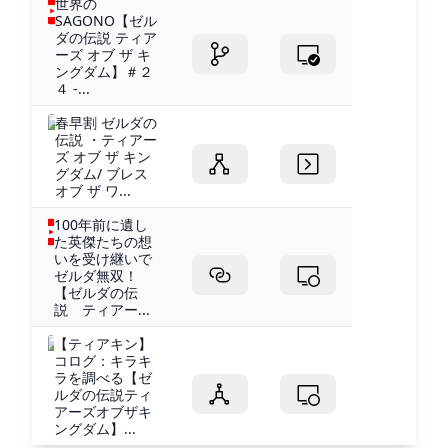
世界の
SAGONO【ゼル
ダの伝説 ティア
ーズ オブ ザ キ
ングダム】＃２
４ -...
春早割 ゼルダの
伝説 ・ティアー
ズ オブ ザ キン
グダム/ ブレス
オブ ザ ワ...
100年前に遺し
た英傑たちの想
いを受け継いで
ゼルダ無双！
【ゼルダの伝
説 ティアー...
【ティアキン】
コログ：キラキ
ラを調べる【ゼ
ルダの伝説ティ
アーズオブザキ
ングダム】...