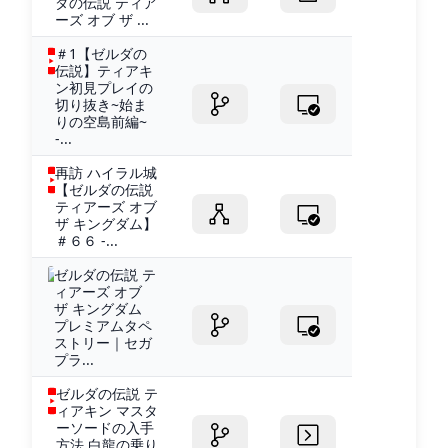
ダの伝説 ティア
ーズ オブ ザ ...
＃1【ゼルダの
伝説】ティアキ
ン初見プレイの
切り抜き~始ま
りの空島前編~
-...
再訪 ハイラル城
【ゼルダの伝説
ティアーズ オブ
ザ キングダム】
＃６６ -...
ゼルダの伝説 テ
ィアーズ オブ
ザ キングダム
プレミアムタペ
ストリー｜セガ
プラ...
ゼルダの伝説 テ
ィアキン マスタ
ーソードの入手
方法 白龍の乗り