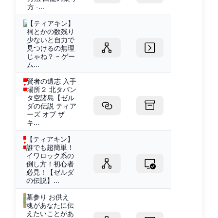
方 -...
【ティアキン】
祠とかの数残り
少ないと自力で
見つけるの無理
じゃね？ – ゲー
ム...
賢者の遺志 入手
場所２ 北タバン
タ空諸島【ゼル
ダの伝説 ティア
ーズ オブ ザ
キ...
【ティアキン】
誰でも超簡単！
イワロック系の
倒し方！初心者
必見！【ゼルダ
の伝説】...
墓参り お供え
魂があなたに伝
えたいことがあ