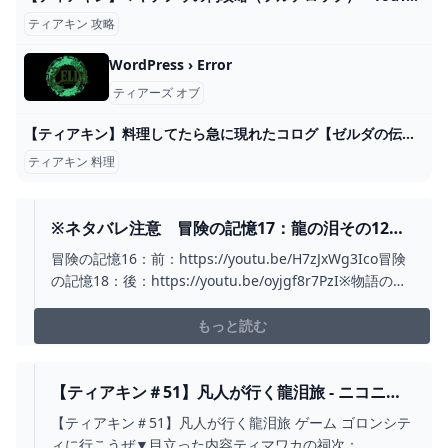
ティアキン 攻略
WordPress › Error
ティアーズ オブ
【ティアキン】料理してたら急に現れたコログ【ゼルダの伝説 ティアーズ オブ ザ キングダム】 - YouTube
ティアキン 料理
※ネタバレ注意 冒険の記憶17：龍の泪その12イ
ベントムービー「龍の泪 」 #ティアキン #イベン
冒険の記憶16：前：https://youtu.be/H7zJxWg3Ico冒険
ト #ゼルダの伝説 #ゼルダの伝説ティアーズオブ
の記憶18：後：https://youtu.be/oyjgf8r7PzI※物語の根
ザキングダム #イベントムービー #龍の泪 -
幹部分であると思われます。ネタバレ注意です！ティア
YOUTUBE
キンの冒険の記憶17：龍の泪その12イベントムービー
もっと読む
「龍の泪」ゼルダ声優：嶋村侑（しまむらゆう）ミネル...
【ティアキン＃51】凡人が行く龍泪旅 - ニコニコ
動画
【ティアキン＃51】凡人が行く龍泪旅 ゲーム ゴロンシテ
ィに行こうぜ▼目立った内容ティマワカの祠次：