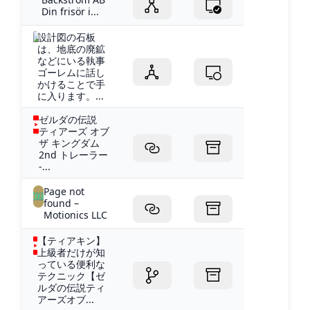
Din frisör i...
設計図の石板
は、地底の廃鉱
などにいる執事
ゴーレムに話し
かけることで手
に入ります。...
ゼルダの伝説
ティアーズ オブ
ザ キングダム
2nd トレーラー
-...
Page not
found –
Motionics LLC
【ティアキン】
上級者だけが知
っている便利な
テクニック【ゼ
ルダの伝説ティ
アーズオブ...