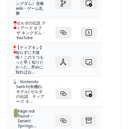
ングダム）攻略
wiki - ゲーム乱
舞
ゼルダの伝説 テ
ィアーズ オブ
ザ キングダム -
YouTube
【ティアキン】
知らずに大後
悔！この５つも
っと早く知りた
かった...早めに
知ればお...
「Nintendo
Switch(有機EL
モデル) ゼルダ
の伝説 ティア
ーズ オ...
Page not
found –
Desert
Springs...