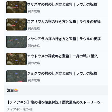
ウサズマの祠の行き方と宝箱｜ラウルの祝福
祠の攻略
スアリワカの祠の行き方と宝箱｜ラウルの祝福
祠の攻略
マヤシアラの祠の行き方と宝箱｜ラウルの祝福
祠の攻略
エウトウメの祠攻略と宝箱｜一身の戦い 潜入
祠の攻略
ジョクウの祠の行き方と宝箱｜ラウルの祝福
祠の攻略
注目🎰
【ティアキン】龍の泪を徹底解説！歴代最高のストーリーを語る - YouTube
ティアキン 龍の泪