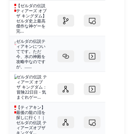
【ゼルダの伝説
ティアーズ オブ
ザ キングダム】
ゼルダ史上最高
傑作な神ゲーを
完...
ゼルダの伝説テ
ィアキンについ
てです。ただ
今、水の神殿を
攻略中なのです
が、......
ゼルダの伝説 テ
ィアーズ オブ
ザ キングダム：
冒険22日目 - 気
まぐれゲー...
【ティアキン】
最後の龍の泪を
探しに行く！｜
ゼルダの伝説 テ
ィアーズオブザ
キングダ...