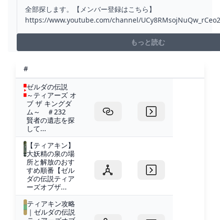
ズ オブ ザ キングダム ティアキン】 - YOUTUBE
全部探します。【メンバー登録はこちら】
https://www.youtube.com/channel/UCy8RMsojNuQw_rCeo
ャンネル登録はこちら】http://www.youtube.com/subscription
add_user=greennicoyou...
もっと読む
#
ゼルダの伝説
～ティアーズ オ
ブ ザ キングダ
ム～ ＃232
賢者の遺志を探
して...
【ティアキン】
大妖精の泉の場
所と解放のおす
すめ順番【ゼル
ダの伝説ティア
ーズオブザ...
ティアキン攻略
｜ゼルダの伝説