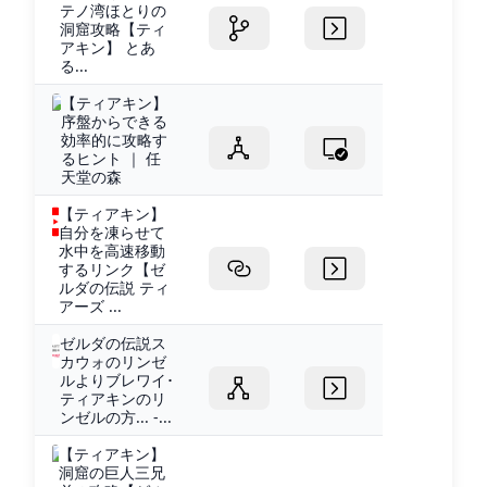
テノ湾ほとりの
洞窟攻略【ティ
アキン】 とあ
る...
【ティアキン】
序盤からできる
効率的に攻略す
るヒント ｜ 任
天堂の森
【ティアキン】
自分を凍らせて
水中を高速移動
するリンク【ゼ
ルダの伝説 ティ
アーズ ...
ゼルダの伝説ス
カウォのリンゼ
ルよりブレワイ･
ティアキンのリ
ンゼルの方... -...
【ティアキン】
洞窟の巨人三兄