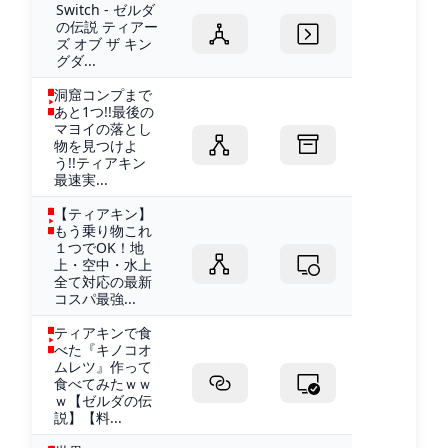
Switch - ゼルダ
の伝説 ティアー
ズ オブ ザ キン
グダ...
洞窟コンプまで
あと1つ!!最後の
マヨイの落とし
物を見つけよ
う!!ティアキン
最速実...
【ティアキン】
もう乗り物これ
１つでOK！地
上・空中・水上
全て対応の最新
コスパ最強...
ティアキンで食
べた『キノコオ
ムレツ』作って
食べてみたｗｗ
ｗ【ゼルダの伝
説】【料...