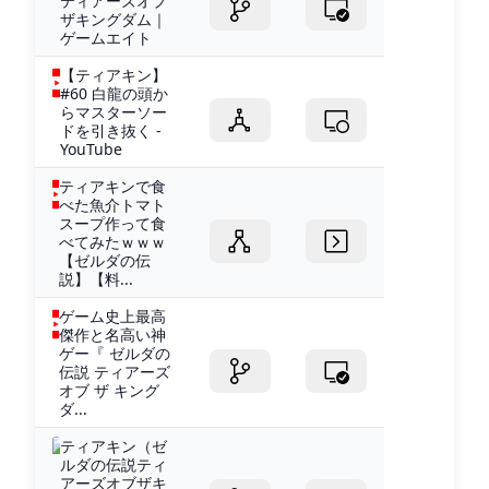
ティアーズオブ
ザキングダム｜
ゲームエイト
【ティアキン】
#60 白龍の頭か
らマスターソー
ドを引き抜く -
YouTube
ティアキンで食
べた魚介トマト
スープ作って食
べてみたｗｗｗ
【ゼルダの伝
説】【料...
ゲーム史上最高
傑作と名高い神
ゲー『 ゼルダの
伝説 ティアーズ
オブ ザ キング
ダ...
ティアキン（ゼ
ルダの伝説ティ
アーズオブザキ