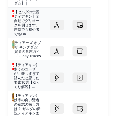
ダム】｜...
【ゼルダの伝説
ティアキン】全
自動でグリオー
クを倒せます。
序盤でも初心者
でもOK...
ティアーズ オブ
ザ キングダム:
賢者の意志ガイ
ド - Play Trucos
【ティアキン】
多くのユーザ
が、難しすぎて
詰んだと思った
要素10選【ゆっ
くり解説】...
【ティアキン】
効率の良い賢者
の意志の探し方
は？ ゼルダの伝
説ティアキンま