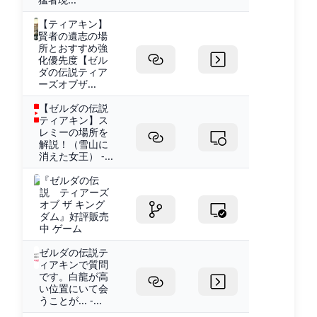
【ティアキン】
賢者の遺志の場
所とおすすめ強
化優先度【ゼル
ダの伝説ティア
ーズオブザ...
【ゼルダの伝説
ティアキン】ス
レミーの場所を
解説！（雪山に
消えた女王） -...
『ゼルダの伝
説 ティアーズ
オブ ザ キング
ダム』好評販売
中 ゲーム
ゼルダの伝説テ
ィアキンで質問
です。白龍が高
い位置にいて会
うことが... -...