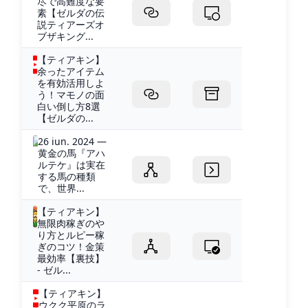
尽で高難度な要
素【ゼルダの伝
説ティアーズオ
ブザキング...
【ティアキン】
余ったアイテム
を有効活用しよ
う！マモノの面
白い倒し方8選
【ゼルダの...
26 iun. 2024 —
黄金の馬『アハ
ルテケ』は実在
する馬の種類
で、世界...
【ティアキン】
無限肉稼ぎのや
り方とルピー稼
ぎのコツ！金策
最効率【裏技】
- ゼル...
【ティアキン】
ウクク平原のラ