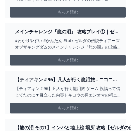
sm42707980前：sm42707865再生リスト：seri...
もっと読む
メインチャレンジ『龍の泪』 攻略プレイ①｜ゼル
ダの伝説 ティアキン - YOUTUBE
#わかりやすい #かんたん #totk ゼルダの伝説ティアーズ
オブザキングダムのメインチャレンジ『龍の泪』の攻略
プレイ①『忘れ去られた神殿』になります。楽しく、わ
かりやすいプレイを心掛けながら、ていねいにストーリ
もっと読む
ーを進めています。🎮メインチャレンジ一覧
https://www.youtube.com/playl...
【ティアキン＃96】凡人が行く龍泪旅 - ニコニコ
動画
【ティアキン＃96】凡人が行く龍泪旅 ゲーム 祝福って信
じてたのに▼目立った内容トキヨウの祠エンオマの祠ニ
ンジシの祠ププンケの祠シヤモツシの...
もっと読む
【龍の泪 その1】インパと地上絵 場所 攻略【ゼルダの