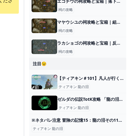
くださ
エコチウの祠攻略と宝箱｜落下と上昇
祠の攻略
マヤウシユの祠攻略と宝箱｜組み合わせ
祠の攻略
ラカショゴの祠攻略と宝箱｜反射するもの
祠の攻略
注目😉
【ティアキン＃101】凡人が行く龍泪旅 - ニコニコ動画
ティアキン 龍の泪
ゼルダの伝説TotK攻略 「龍の泪」の進め方 ゲームセカイ
ティアキン 龍の泪
※ネタバレ注意 冒険の記憶15：龍の泪その11イベントムービー「時を超えるマスターソード 」 #ティアキン #イベント #ゼルダの伝説ティアーズオブザキングダム #イベントムービー #龍の泪 - YouTube
ティアキン 龍の泪