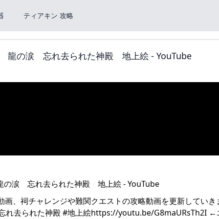
器
ティアキン 攻略
の涙 忘れ去られた神殿 地上絵 - YouTube
動画、祠チャレンジや難関クエストの攻略動画を更新していきま
れた神殿 #地上絵https://youtu.be/G8maURsTh2I 