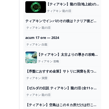
【ティアキン】龍の泪(地上絵)の場所一覧・マップ画像付き【ゼルダの伝説ティアーズオブザキングダム】 - SAMURAI GAMERS
ティアキン 龍の泪
ティアキンでインパのその後は？クリア後どこにいるか解説
ティアキン 龍の泪
acum 17 ore — 2024
ティアキン 白龍
【ティアキン】太古よりの導きの攻略と発生条件【ティアーズオブザキングダム】 - ティアキン攻略Wiki Gamerch
ティアキン 攻略
【序盤におすすめ金策】サトリに洞窟を見つけてもらう方法【ルピー稼ぎ】 - YouTube
ティアキン 洞窟
【ゼルダの伝説 ティアキン】龍の泪 (全11ヶ所 )地上絵の場所 /イベントまとめ マスターソード 【ゼルダの伝説 ティアーズ オブ ザ キングダム】真エンディング【totk】 - YouTube
ティアキン 龍の泪
【ティアキン】空島はこの６カ所だけは行こう！空島で行くべき場所まとめ！【ティアーズオブザキングダム】 - YouTube