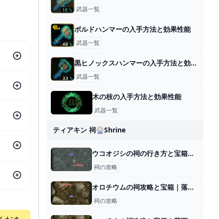
武器一覧
ボルドハンマーの入手方法と効果性能
武器一覧
黒ヒノックスハンマーの入手方法と効果性能
武器一覧
木の枝の入手方法と効果性能
武器一覧
ティアキン 祠🎡shrine
ウコオジシの祠の行き方と宝箱｜ラウルの祝福
祠の攻略
オロチウムの祠攻略と宝箱｜落ちる勇気
祠の攻略