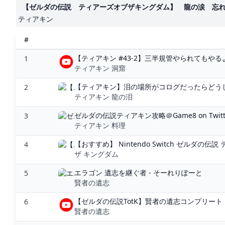
【ゼルダの伝説 ティアーズオブザキングダム】 龍の涙 忘れ去ら
ティアキン
#
【ティアキン #43-2】三半規管やられてもやるよ -
1
ティアキン 洞窟
【ティアキン】泪の場所がコログだったらどうして
2
ティアキン 龍の泪
ゼルダの伝説ティアキン攻略＠Game8 on Twitter
3
ティアキン 料理
【おすすめ】 Nintendo Switch ゼルダの伝説 
4
ザ キングダム
エラゴン 遺志を継ぐ者 - そーれりぽーと
5
賢者の遺志
【ゼルダの伝説TotK】賢者の遺志コンプリート
6
賢者の遺志