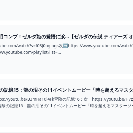
コンプ！ゼルダ姫の覚悟に涙…【ゼルダの伝説 ティアーズ オブ ザ 
tube.com/watch?v=f03J0ogiags次➡https://www.youtube.co
outube.com/playlist?list=...
記憶15：龍の泪その11イベントムービー「時を超えるマスターソード 」 
ィアーズオブザキングダム #イベントムービー #龍の泪 - YOUTUBE
://youtu.be/B3mHa10l4Fk冒険の記憶16：次：https://yout
険の記憶15：龍の泪その11イベントムービー「時を超えるマスターソー