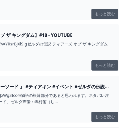
もっと読む
キングダム】#18 - YOUTUBE
m/watch?v=YRsrBjXlSigゼルダの伝説 ティアーズ オブ ザ キングダム
もっと読む
#ティアキン #イベント #ゼルダの伝説テ
u.be/H7zJxWg3Ico※物語の根幹部分であると思われます。ネタバレ注
ド」ゼルダ声優：嶋村侑（し...
もっと読む