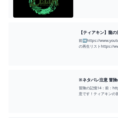
【ティアキン】龍の泪
前➡https://www.you
の再生リストhttps://www.y
※ネタバレ注意 冒険の
冒険の記憶14：前：https
意です！ティアキンの冒