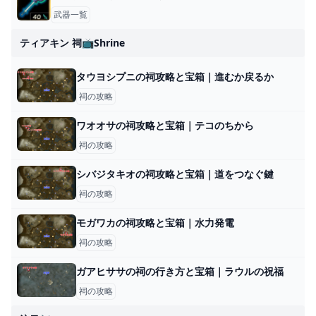
武器一覧
ティアキン 祠📺shrine
タウヨシプニの祠攻略と宝箱｜進むか戻るか
祠の攻略
ワオオサの祠攻略と宝箱｜テコのちから
祠の攻略
シバジタキオの祠攻略と宝箱｜道をつなぐ鍵
祠の攻略
モガワカの祠攻略と宝箱｜水力発電
祠の攻略
ガアヒササの祠の行き方と宝箱｜ラウルの祝福
祠の攻略