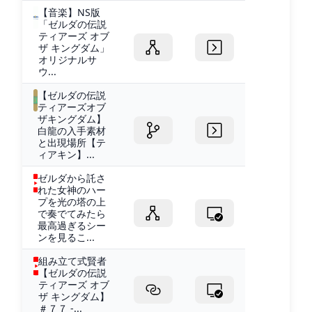
【音楽】NS版
「ゼルダの伝説
ティアーズ オブ
ザ キングダム」
オリジナルサ
ウ...
【ゼルダの伝説
ティアーズオブ
ザキングダム】
白龍の入手素材
と出現場所【テ
ィアキン】...
ゼルダから託さ
れた女神のハー
プを光の塔の上
で奏でてみたら
最高過ぎるシー
ンを見るこ...
組み立て式賢者
【ゼルダの伝説
ティアーズ オブ
ザ キングダム】
＃７７ -...