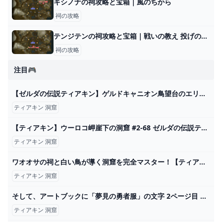
キシノナの祠攻略と宝箱｜風のちから
祠の攻略
テンジテンの祠攻略と宝箱｜戦いの教え 投げの極意
祠の攻略
注目🎮
【ゼルダの伝説ティアキン】ゲルドキャニオン鳥望台のエリアの洞窟＆マヨイ Part140 - YouTube
ティアキン 洞窟
【ティアキン】ウーロコ岬崖下の洞窟 #2-68 ゼルダの伝説ティアーズオブザ キングダム2周目 #ゼルダの伝説 #ティアキン #zelda - YouTube
ティアキン 洞窟
ワオオサの祠と白い鳥が導く洞窟を完全マスター！【ティアキン攻略】 とあるゲームブログの軌跡
ティアキン 洞窟
そして、アートブックに「夢見の勇者服」の文字 2ページ目 Game*Spark 国内・海外ゲーム情報サイト ゼルダの伝説 2024
ティアキン 洞窟