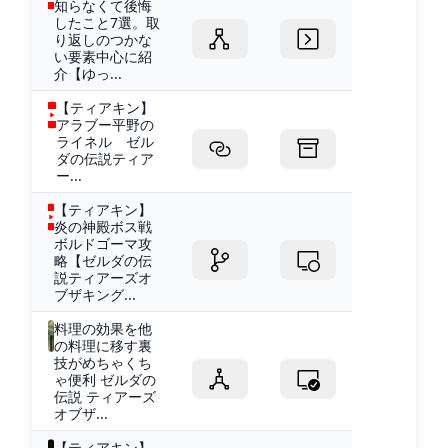
知らなくて後悔
したこと7選。取
り返しのつかな
い要素中心に紹
介【ゆっ...
【ティアキン】
アラブー平野の
ライネル ゼル
ダの伝説ティア
ー...
【ティアキン】
炎の神殿ボス戦
ボルドゴーマ攻
略【ゼルダの伝
説ティアーズオ
ブザキング...
料理の効果を他
の料理に移す裏
技がめちゃくち
ゃ便利 ゼルダの
伝説 ティアーズ
オブザ...
【ティアキン】