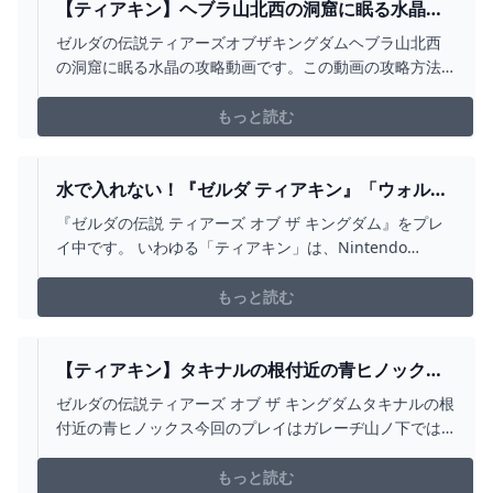
【ティアキン】ヘブラ山北西の洞窟に眠る水晶攻
略 ルタフウメの祠（フルテロップ）ほこらチャ
ゼルダの伝説ティアーズオブザキングダムヘブラ山北西
レンジ - YOUTUBE
の洞窟に眠る水晶の攻略動画です。この動画の攻略方法
が絶対では無いため、よりよい方法などあればコメント
いただけると嬉しいです。今後も随時攻略動画上げてい
もっと読む
く予定です！小ネタなども挙げていきたいと思いますの
で、なにか動画にしてほしいテーマがあればコメントい
ただけると幸い...
水で入れない！『ゼルダ ティアキン』「ウォルナ
ット山の洞窟」内「アネダミミカの祠」で「往復
『ゼルダの伝説 ティアーズ オブ ザ キングダム』をプレ
運動」を攻略しました - ディスディスブログ
イ中です。 いわゆる「ティアキン」は、Nintendo
Switch用のオープンワールド・アクション・アドベンチ
ャーゲームです。 前回は「ジカイセンの祠」で「牢獄の
もっと読む
抜け道」を攻略しました。 今回は「アネダミミカの祠」
で「往復運動」を攻略しています。 以降、ネタバレ…
【ティアキン】タキナルの根付近の青ヒノック
ス ゼルダの伝説ティアーズ オブ ザ キングダム #
ゼルダの伝説ティアーズ オブ ザ キングダムタキナルの根
ゼルダの伝説 #ティアキン #ZELDA #SHORTS -
付近の青ヒノックス今回のプレイはガレーヂ山ノ下では
YOUTUBE
なく助っ人がおこなっております#ゼルダの伝説 #ティア
キン#zelda #zeldatearsofthekingdom #shorts
もっと読む