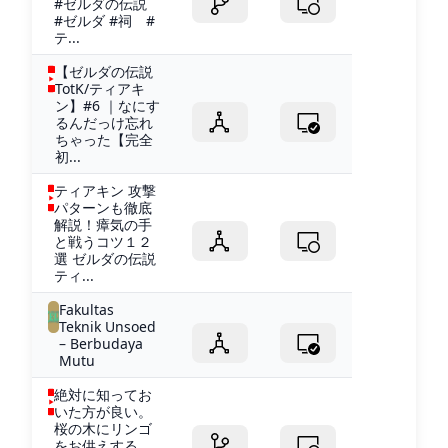
#ゼルダの伝説
#ゼルダ #祠 #
テ...
【ゼルダの伝説
TotK/ティアキ
ン】#6 ｜なにす
るんだっけ忘れ
ちゃった【完全
初...
ティアキン 攻撃
パターンも徹底
解説！瘴気の手
と戦うコツ１２
選 ゼルダの伝説
ティ...
Fakultas
Teknik Unsoed
– Berbudaya
Mutu
絶対に知ってお
いた方が良い。
桜の木にリンゴ
をお供えする