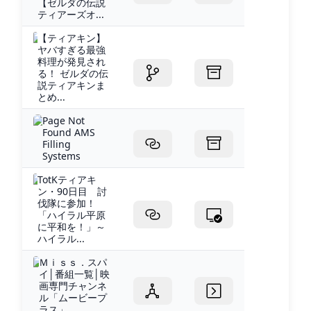
【ゼルダの伝説
ティアーズオ...
【ティアキン】
ヤバすぎる最強
料理が発見され
る！ ゼルダの伝
説ティアキンま
とめ...
Page Not
Found AMS
Filling
Systems
TotKティアキ
ン・90日目 討
伐隊に参加！
「ハイラル平原
に平和を！」～
ハイラル...
Ｍｉｓｓ．スパ
イ│番組一覧│映
画専門チャンネ
ル「ムービープ
ラス」