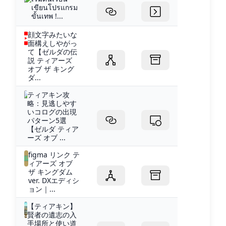
เขียนโปรแกรม
ขั้นเทพ !...
顔文字みたいな
面構えしやがっ
て【ゼルダの伝
説 ティアーズ
オブ ザ キング
ダ...
ティアキン攻
略：見逃しやす
いコログの出現
パターン5選
【ゼルダ ティア
ーズ オブ ...
figma リンク テ
ィアーズ オブ
ザ キングダム
ver. DXエディシ
ョン｜...
【ティアキン】
賢者の遺志の入
手場所と使い道