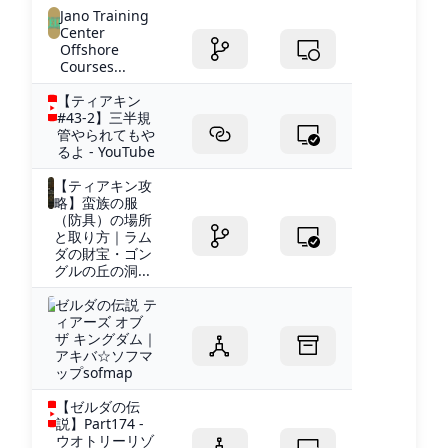
Jano Training
Center
Offshore
Courses...
【ティアキン
#43-2】三半規
管やられてもや
るよ - YouTube
【ティアキン攻
略】蛮族の服
（防具）の場所
と取り方｜ラム
ダの財宝・ゴン
グルの丘の洞...
ゼルダの伝説 テ
ィアーズ オブ
ザ キングダム｜
アキバ☆ソフマ
ップsofmap
【ゼルダの伝
説】Part174 -
ウオトリーリゾ