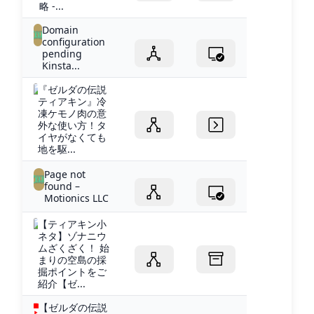
略 -...
Domain
configuration
pending
Kinsta...
『ゼルダの伝説
ティアキン』冷
凍ケモノ肉の意
外な使い方！タ
イヤがなくても
地を駆...
Page not
found –
Motionics LLC
【ティアキン小
ネタ】ゾナニウ
ムざくざく！ 始
まりの空島の採
掘ポイントをご
紹介【ゼ...
【ゼルダの伝説