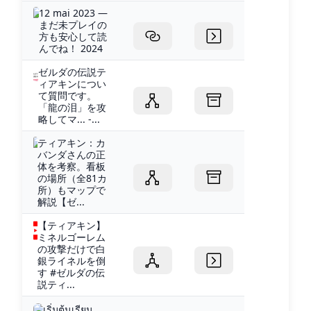
12 mai 2023 —
まだ未プレイの
方も安心して読
んでね！ 2024
ゼルダの伝説テ
ィアキンについ
て質問です。
「龍の泪」を攻
略してマ... -...
ティアキン：カ
バンダさんの正
体を考察。看板
の場所（全81カ
所）もマップで
解説【ゼ...
【ティアキン】
ミネルゴーレム
の攻撃だけで白
銀ライネルを倒
す #ゼルダの伝
説ティ...
เริ่มต้นเรียน