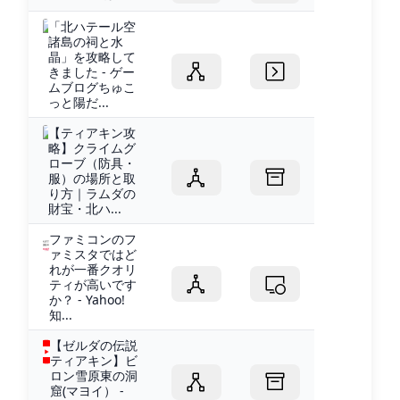
「北ハテール空
諸島の祠と水
晶」を攻略して
きました - ゲー
ムブログちゅこ
っと陽だ...
【ティアキン攻
略】クライムグ
ローブ（防具・
服）の場所と取
り方｜ラムダの
財宝・北ハ...
ファミコンのフ
ァミスタではど
れが一番クオリ
ティが高いです
か？ - Yahoo!
知...
【ゼルダの伝説
ティアキン】ビ
ロン雪原東の洞
窟(マヨイ） -