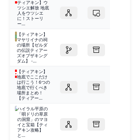
ティアキン】ウ
ツシエ解放 地底
人をウツシエ
に！ストーリ
ー...
【ティアキン】
マヤリイナの祠
の場所【ゼルダ
の伝説ティアー
ズオブザキング
ダム】 -...
【ティアキン】
地底でここだけ
は行こう！6つの
地底で行くべき
場所まとめ！
【ティアー...
ハイラル平原の
「唄ドリの草原
の洞窟」のマヨ
イと宝箱【ティ
アキン攻略】
と...