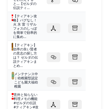
と...【ゼルダの
伝説ティ...
【ティアキン攻
略】バグなし！
火 氷 雷 リザル
フォスのしっぽ
を簡単で効率的
に集め...
【ティアキン】
効率の良い賢者
の意志の探し方
は？ ゼルダの伝
説ティアキンま
とめ...
メンテナンス中
｜幼稚園型認定
こども園大福幼
稚園
意外と知らない
料理メモの機能
#ゼルダの伝説
#ティアキン#攻