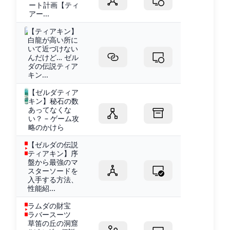
ート計画【ティ
アー...
【ティアキン】
白龍が高い所に
いて近づけない
んだけど… ゼル
ダの伝説ティア
キン...
【ゼルダティア
キン】秘石の数
あってなくな
い？ – ゲーム攻
略のかけら
【ゼルダの伝説
ティアキン】序
盤から最強のマ
スターソードを
入手する方法、
性能紹...
ラムダの財宝
ラバースーツ
草笛の丘の洞窟