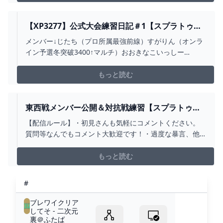
【XP3277】公式大会練習日記＃1【スプラトゥー
ン3/初見さんコメント大歓迎】 - YOUTUBE
メンバー↓じたち（プロ所属最強前線）すがりん（オンラ
イン予選冬突破3400↑マルチ）おおきなこいっしー
（XP4000↑ブラスター）れのるあ（うんち）【配信ルー
ル】・初見さんも気軽にコメントください。質問等なん
もっと読む
でもコメント大歓迎です！・過度な暴言、他の配信者さ
んのコメント等はお控えください。・配信の音量小さい
とかお...
東西戦メンバー公開＆対抗戦練習【スプラトゥー
ン3/初見さんコメント大歓迎】 - YOUTUBE
【配信ルール】・初見さんも気軽にコメントください。
質問等なんでもコメント大歓迎です！・過度な暴言、他
の配信者さんのコメント等はお控えください。・配信の
音量小さいとかおかしかったら気軽に教えてください！
もっと読む
（ゲーム音小さいとか、声小さいとか、通話相手の音量
低いなど...）・よければチャンネル登録高評価、よろしく
#
お願いし...
ブレワイクリア
してそ - 二次元
裏＠ふたば