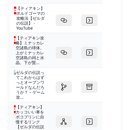
【ティアキン】
ボルドゴーマの
攻略法【ゼルダ
の伝説】 -
YouTube
【ティアキン攻
略】ミナッカレ
空諸島の球体。
上がミナッカレ
空諸島の祠と水
晶。下が賢...
ゼルダの伝説っ
てこれからはず
っとオープンワ
ールドなんだろ
うか？ – ゲーム
攻...
【ティアキン】
カッコいい車を
ボコブリンに自
慢するリンク
【ゼルダの伝説