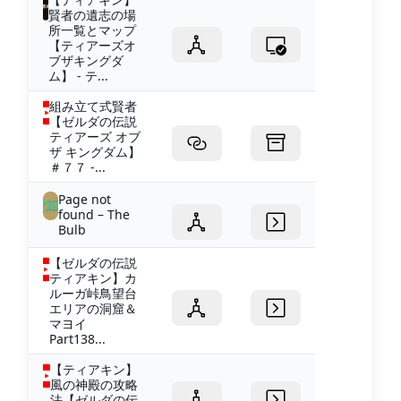
賢者の遺志の場
所一覧とマップ
【ティアーズオ
ブザキングダ
ム】 - テ...
組み立て式賢者
【ゼルダの伝説
ティアーズ オブ
ザ キングダム】
＃７７ -...
Page not
found – The
Bulb
【ゼルダの伝説
ティアキン】カ
ルーガ峠鳥望台
エリアの洞窟＆
マヨイ
Part138...
【ティアキン】
風の神殿の攻略
法【ゼルダの伝