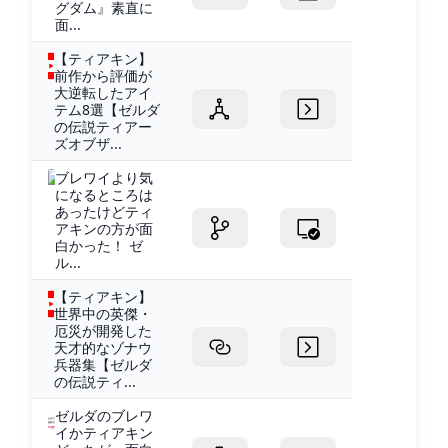
グダム』素直に
面...
【ティアキン】
前作から評価が
大逆転したアイ
テム8選【ゼルダ
の伝説ティアー
ズオブザ...
ブレワイより気
になるところは
あったけどティ
アキンの方が面
白かった！ ゼ
ル...
【ティアキン】
世界中の英傑・
厄災が開発した
天才的なゾナウ
兵器集【ゼルダ
の伝説ティ...
ゼルダのブレワ
イかティアキン