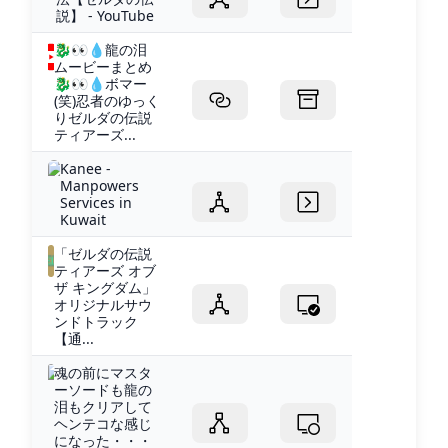
説】 - YouTube
🐉👀💧龍の泪
ムービーまとめ
🐉👀💧ボマー
(笑)忍者のゆっく
りゼルダの伝説
ティアーズ...
Kanee -
Manpowers
Services in
Kuwait
「ゼルダの伝説
ティアーズ オブ
ザ キングダム」
オリジナルサウ
ンドトラック
【通...
魂の前にマスタ
ーソードも龍の
泪もクリアして
ヘンテコな感じ
になった・・・