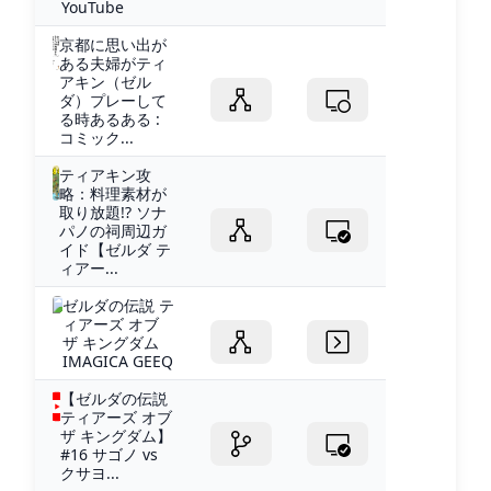
YouTube
京都に思い出が
ある夫婦がティ
アキン（ゼル
ダ）プレーして
る時あるある :
コミック...
ティアキン攻
略：料理素材が
取り放題!? ソナ
パノの祠周辺ガ
イド【ゼルダ テ
ィアー...
ゼルダの伝説 テ
ィアーズ オブ
ザ キングダム
IMAGICA GEEQ
【ゼルダの伝説
ティアーズ オブ
ザ キングダム】
#16 サゴノ vs
クサヨ...