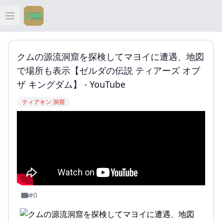
Open main menu
ティアキン
クムの源流洞窟を探検してマヨイに遭遇、地図
ティアキン 祠
で場所も表示【ゼルダの伝説 ティアーズ オブ
ザ キングダム】 - YouTube
ティアキン 武器
ティアキン 洞窟
ティアキン 攻略
#0