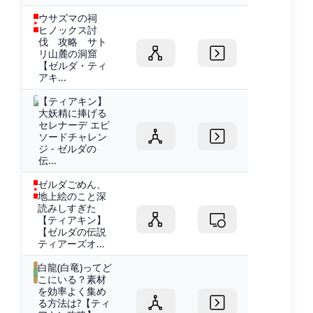
ウサズマの祠
ヒノックス討
伐 攻略 サト
リ山麓の洞窟
【ゼルダ・ティ
アキ...
【ティアキン】
大妖精に捧げる
セレナーデ エピ
ソードチャレン
ジ - ゼルダの
伝...
ゼルダごめん、
地上絵のこと深
読みしすぎた
【ティアキン】
【ゼルダの伝説
ティアーズオ...
白龍(白竜)ってど
こにいる？素材
を効率よく集め
る方法は?【ティ