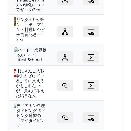
力の強化につい
てゼルダの伝...
リンク’Sキッチ
ン ～ティアキ
ン・料理レシピ
全制覇記念～｜
siki
ハード・業界板
のスレッド
itest.5ch.net
【にゃんこ大戦
争】ふざけてい
るように見える
かもしれない
が、真剣に考え
た結果なん...
ティアキン料理
タイピング タイ
ピング練習の
「マイタイピン
グ」