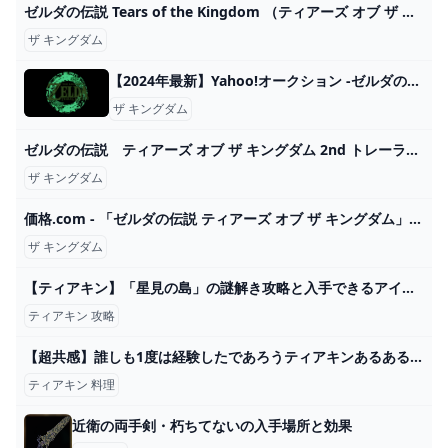
ゼルダの伝説 Tears of the Kingdom （ティアーズ オブ ザ キングダム） Switch HAC-P-AXN7A ヤマダウェブコム
ザ キングダム
【2024年最新】Yahoo!オークション -ゼルダの伝説 ティアーズ オブ ザ キングダムの中古品・新品・未使用品一覧
ザ キングダム
ゼルダの伝説 ティアーズ オブ ザ キングダム 2nd トレーラー - YouTube
ザ キングダム
価格.com - 「ゼルダの伝説 ティアーズ オブ ザ キングダム」が特別セット価格に、本日5月28日まで
ザ キングダム
【ティアキン】「星見の島」の謎解き攻略と入手できるアイテム - ゼルダの伝説 ティアーズオブザキングダム 攻略Wiki ティアキン ： ヘイグ攻略まとめWiki
ティアキン 攻略
【超共感】誰しも1度は経験したであろうティアキンあるある20連発【ゼルダの伝説ティアーズオブザキングダム】 - YouTube
ティアキン 料理
近衛の両手剣・朽ちてないの入手場所と効果