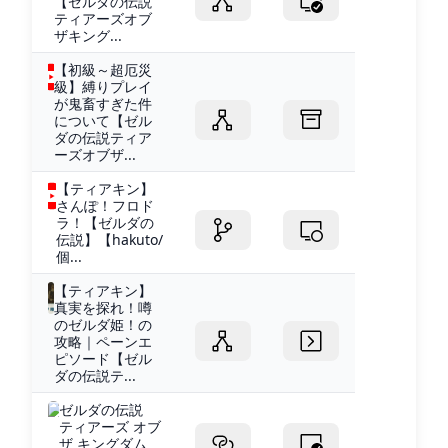
【ゼルダの伝説
ティアーズオブ
ザキング...
【初級～超厄災
級】縛りプレイ
が鬼畜すぎた件
について【ゼル
ダの伝説ティア
ーズオブザ...
【ティアキン】
さんぽ！フロド
ラ！【ゼルダの
伝説】【hakuto/
個...
【ティアキン】
真実を探れ！噂
のゼルダ姫！の
攻略｜ペーンエ
ピソード【ゼル
ダの伝説テ...
ゼルダの伝説
ティアーズ オブ
ザ キングダム