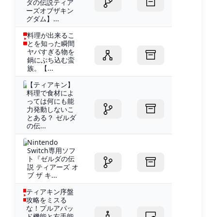
ダの伝説ティア
ーズオブザキン
グダム】...
料理が出来るこ
とを知った瞬間
ヤバすぎる物を
鍋にぶち込む蛮
族。【...
【ティアキン】
料理で食材によ
っては何にも能
力発動しないこ
とある？ ゼルダ
の伝...
Nintendo
Switch専用ソフ
ト『ゼルダの伝
説 ティアーズ オ
ブ ザ キ...
ティアキン序盤
攻略をミスる
な！プルアパッ
ド機能と右手能