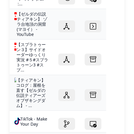
:...
【ゼルダの伝説
ティアキン】 ゾ
ラ台地頂の洞窟
(マヨイ） -
YouTube
【スプラトゥー
ン３】サイドオ
ーダーゆっくり
実況 #５#スプラ
トゥーン3 #ス
プ...
【ティアキン】
コログ：屋根を
直す【ゼルダの
伝説ティアーズ
オブザキングダ
ム】 - ...
TikTok - Make
Your Day