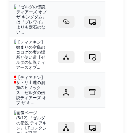
『ゼルダの伝説
ティアーズ オブ
ザ キングダム』
は『ブレワイ』
よりも定石のな
い...
【ティアキン】
始まりの空島の
コログの実の場
所と使い道【ゼ
ルダの伝説ティ
アーズオブ...
【ティアキン】
サトリ山麓の洞
窟のヒノック
ス ゼルダの伝
説ティアーズ オ
ブ ザ キ...
画像ページ
(5/12) 『ゼルダ
の伝説 ティアキ
ン』UTコレクシ
ョンが発売