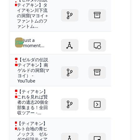
ティアキン】タ
イアモン川下流
の洞窟(マヨイ＋
ファントムのフ
ァントム...
Just a
moment...
【ゼルダの伝説
ティアキン】南
ゲルドの洞窟(マ
ヨイ） -
YouTube
【ティアキン】
これを見れば賢
者の遺志20個全
部集まる！全回
収ツアー -...
【ティアキン】
ルト台地の青ヒ
ノックス ゼル
ダの伝説ティア