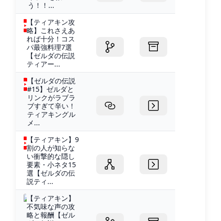
う！！...
【ティアキン攻
略】これさえあ
れば十分！コス
パ最強料理7選
【ゼルダの伝説
ティアー...
【ゼルダの伝説
#15】ゼルダと
リンクがラブラ
ブすぎて辛い！
ティアキングル
メ...
【ティアキン】9
割の人が知らな
い衝撃的な隠し
要素・小ネタ15
選【ゼルダの伝
説ティ...
【ティアキン】
不気味な声の攻
略と報酬【ゼル