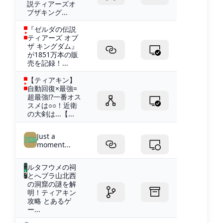
説ティアーズオ
ブザキング...
『ゼルダの伝説
ティアーズ オブ
ザ キングダム』
が1851万本の販
売を記録！...
【ティアキン】
自動回復×最強=
超最強!?一番オス
スメは○○！近衛
の大剣は...【...
Just a
moment...
ルタフウメの祠
とへブラ山北西
の洞窟の謎を解
明！ティアキン
攻略 とあるゲ
ー...