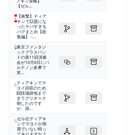
アキン攻略】
【ゼル...
【衝撃】ティア
キンで話題にな
ったヤバすぎる
バグまとめ【総
集編】 -...
東京ファンタジ
ックブラスバン
ドの第11回演奏
会が10月6日にパ
ルテノン多摩で
実...
ティアキンでマ
ヨイ回収のため
闘技場跡地まで
きてグリオーク
倒したのです
が、洞...
ゼル伝ティアキ
ンでマヨイが洞
窟でいない時っ
てありますか？