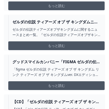
キングダム』の世界累計販売本数が、発売後3日間で1000
万本（うち国内販売本数224万本）を突破したこと発表し
もっと読む
た。
ゼルダの伝説 ティアーズ オブ ザ キングダムニュ
ースまとめ インサイド
ゼルダの伝説ティアーズオブザキングダムに関するニュ
ースまとめ一覧。『ゼルダの伝説ティアーズオブザキン
グダム』関連記事。
もっと読む
グッドスマイルカンパニー「FIGMA ゼルダの伝説
ティアーズ オブ ザ キングダム リンク ティアーズ
「figma ゼルダの伝説 ティアーズ オブ ザ キングダム リ
オブ ザ キングダムVER. DXエディション」が1
ンク ティアーズ オブ ザ キングダムver. DXエディショ
位！：AMAZONホビー人気ランキングBEST10 電
ン」など！Amazonホビー人気ランキングBEST10！
撃ホビーウェブ
もっと読む
【CD】「ゼルダの伝説 ティアーズ オブ ザ キング
ダム」オリジナルサウンドトラック初回数量限定