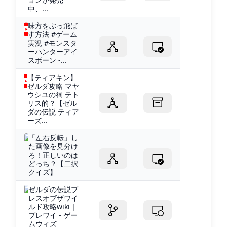
中、...
味方をぶっ飛ば
す方法 #ゲーム
実況 #モンスタ
ーハンターアイ
スボーン -...
【ティアキン】
ゼルダ攻略 マヤ
ウシユの祠 テト
リス的？【ゼル
ダの伝説 ティア
ーズ...
「左右反転」し
た画像を見分け
ろ！正しいのは
どっち？【二択
クイズ】
ゼルダの伝説ブ
レスオブザワイ
ルド攻略wiki｜
ブレワイ - ゲー
ムウィズ