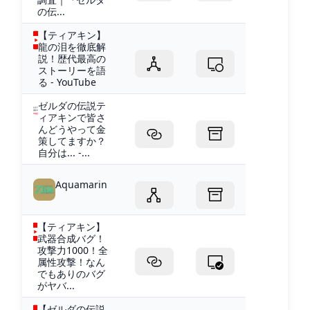
の伝...
【ティアキン】
龍の泪を徹底解
説！歴代最高の
ストーリーを語
る - YouTube
ゼルダの伝説テ
ィアキンで皆さ
んどうやって金
策してますか？
自分は... -...
Aquamarin
【ティアキン】
武器合成バグ！
攻撃力1000！全
属性攻撃！なん
でもありのバグ
がヤバ...
【ゼルダの伝説