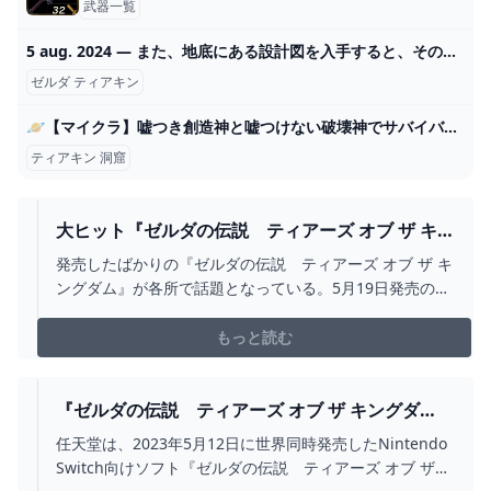
武器一覧
5 aug. 2024 — また、地底にある設計図を入手すると、その設計図を呼び出して作成することも可能です。 2024
ゼルダ ティアキン
🪐【マイクラ】嘘つき創造神と嘘つけない破壊神でサバイバル👊🔥【ゆっくり実況】 - YouTube
ティアキン 洞窟
大ヒット『ゼルダの伝説 ティアーズ オブ ザ キ
ングダム』大特集、特別付録も「ニンテンドード
発売したばかりの『ゼルダの伝説 ティアーズ オブ ザ キ
リーム」7月号｜REAL SOUND｜リアルサウンド
ングダム』が各所で話題となっている。5月19日発売のニ
ブック
ンテンドードリーム（ニンドリ）7月号では、その大ヒッ
ト記念でNEWゼルダを大プッシュ！特別2大付録、表紙、
もっと読む
巻頭特集すべてが『ゼルダの伝説 ティアーズ オブ ザ キ
ングダム』だ。 特…
『ゼルダの伝説 ティアーズ オブ ザ キングダ
ム』、発売後3日間で世界販売本数1000万本突破
任天堂は、2023年5月12日に世界同時発売したNintendo
マイナビニュース
Switch向けソフト『ゼルダの伝説 ティアーズ オブ ザ