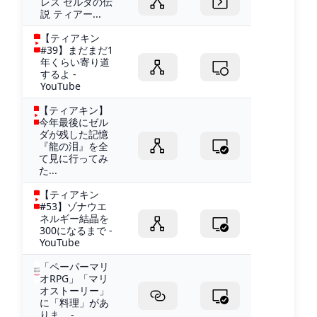
レス ゼルダの伝
説 ティアー...
【ティアキン
#39】まだまだ1
年くらい寄り道
するよ -
YouTube
【ティアキン】
今年最後にゼル
ダが残した記憶
『龍の泪』を全
て見に行ってみ
た...
【ティアキン
#53】ゾナウエ
ネルギー結晶を
300になるまで -
YouTube
「ペーパーマリ
オRPG」「マリ
オストーリー」
に「料理」があ
りま... -...