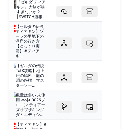
『ゼルダ ティア
キン』大剣が弱
すぎないか？
│SWITCH速報
【ゼルダの伝説
ティアキン】ゾ
ーラの里地下の
洞窟の行き方
【ゆっくり実
況】＃ティア
キ...
【ゼルダの伝説
TotK攻略】地上
絵の場所・龍の
泪の座標｜マス
ターソー...
数量は多い 未使
用 本体u0026プ
ロコン ティアー
ズオブザキング
ダムエディシ...
【ティアキン】9