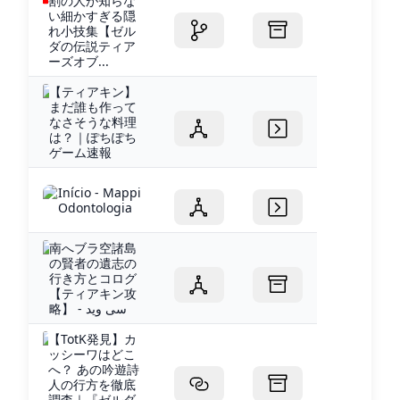
割の人が知らな
い細かすぎる隠
れ小技集【ゼル
ダの伝説ティア
ーズオブ...
【ティアキン】
まだ誰も作って
なさそうな料理
は？｜ぽちぽち
ゲーム速報
Início - Mappi
Odontologia
南へブラ空諸島
の賢者の遺志の
行き方とコログ
【ティアキン攻
略】 - سی وید
【TotK発見】カ
ッシーワはどこ
へ？ あの吟遊詩
人の行方を徹底
調査｜『ゼルダ