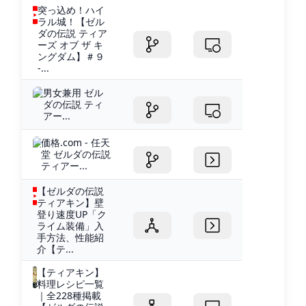
突っ込め！ハイ
ラル城！【ゼル
ダの伝説 ティア
ーズ オブ ザ キ
ングダム】＃９
-...
男女兼用 ゼル
ダの伝説 ティ
アー...
価格.com - 任天
堂 ゼルダの伝説
ティアー...
【ゼルダの伝説
ティアキン】壁
登り速度UP「ク
ライム装備」入
手方法、性能紹
介【テ...
【ティアキン】
料理レシピ一覧
｜全228種掲載