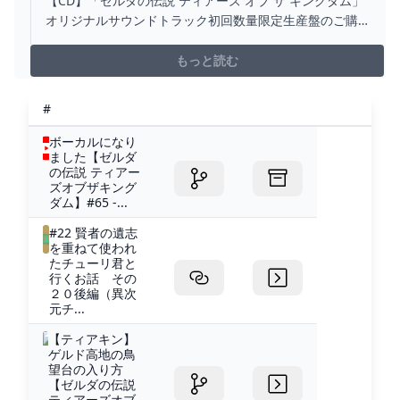
【CD】「ゼルダの伝説 ティアーズ オブ ザ キングダム」
生産盤 ヤマダウェブコム
オリジナルサウンドトラック初回数量限定生産盤のご購
入はヤマダウェブコムで。安心の長期保証、社員による
即日・翌日お届け、店舗での受取りなど、全国展開なら
もっと読む
ではのサービスが満載！
#
ボーカルになり
ました【ゼルダ
の伝説 ティアー
ズオブザキング
ダム】#65 -...
#22 賢者の遺志
を重ねて使われ
たチューリ君と
行くお話 その
２０後編（異次
元チ...
【ティアキン】
ゲルド高地の鳥
望台の入り方
【ゼルダの伝説
ティアーズオブ