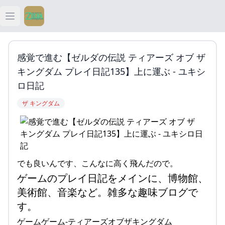
Open main menu
ティアキン
感覚で進む【ゼルダの伝説 ティアーズ オブ ザ
ティアキン 祠
キングダム プレイ日記135】上に運ぶ - ユキシ
ロ日記
ティアキン 武器
ザ キングダム
ティアキン 攻略
でも良いんです、こんなに高く飛んだので。
ゲームのプレイ日記をメインに、博物館、
美術館、音楽など。雑多な趣味ブログで
す。
ゲームゲーム-ティアーズオブザキングダム