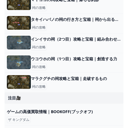
祠の攻略
タキイハバノの祠の行き方と宝箱｜祠から出る方法
祠の攻略
インイサの祠（2つ目）攻略と宝箱｜組み合わせる力
祠の攻略
ウコウホの祠（1つ目）攻略と宝箱｜創造する力
祠の攻略
マラクグチの祠攻略と宝箱｜走破するもの
祠の攻略
注目🎥
ゲームの高価買取情報｜BOOKOFF(ブックオフ)
ザ キングダム