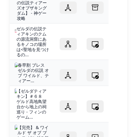
の伝説ティアー
ズオブザキング
ダム】 - 神ゲー
攻略
ゼルダの伝説テ
ィアキンのクム
の源流洞窟にあ
るキノコの場所
は<聖地を見つけ
るの...
春早割 ブレス
ゼルダの伝説 オ
ブ ワイルド、テ
ィアー...
【ゼルダティア
キン】＃６８
ゲルド高地鳥望
台から地上の祠
巡り - フィンの
ゲーム...
【完売】 & ワイ
ルド ザ オブ ブ