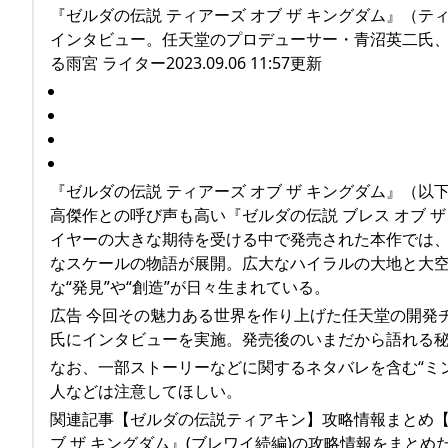
『ゼルダの伝説 ティアーズ オブ ザ キングダム』（
インタビュー。任天堂のプロデューサー・青沼英二氏、デ
る雨宮 ライター2023.09.06 11:57更新
『ゼルダの伝説 ティアーズ オブ ザ キングダム』（以
高傑作との呼び声も高い『ゼルダの伝説 ブレス オブ ザ
イヤーの大きな期待を受ける中で発売された本作では
なスケールの物語が展開。広大なハイラルの大地と大
な“発見”や“創造”が日々生まれている。
広告 今回その魅力ある世界を作り上げた任天堂の開発
氏にインタビューを実施。発売後のいまだから語れる
なお、一部ストーリーなどに関するネタバレを含む“ミ
人などは注意してほしい。
関連記事【ゼルダの伝説ティアキン】攻略情報まとめ【ティ
ブ ザ キングダム』(ブレワイ続編)の攻略情報をまと