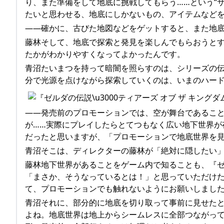
り、また準備をして地底に挑戦してもらう……という“
たいと思わせる、地底にしかないもの、アイテムなど
――確かに、古びた地図などをゲットすると、また地
藤林そして、地底で探索と発見を楽しんでもらおうと
たかがわかりやすくなってよかったんです。
青沼たいまつを持って暗闇を照らすのは、シリーズの
分で光源を点けながら探索していくのは、いまのハード
――発売前のプロモーションでは、空が舞台であるこ
が……実際にプレイしたらとてつもなく広い地下世界が
だったと思いますが、「プロモーションで地底世界を
青沼そこは、ディレクターの藤林が「絶対に隠したい
藤林地下世界があることをゲーム内で知ることも、『ゼル
「まさか、そうなっているとは！」と思っていただけ
て、プロモーションでも触れないようにお願いしまし
青沼それに、部分的に地底を切り取って事前に見せた
よね。地底世界は地上からシームレスに全部つながっ