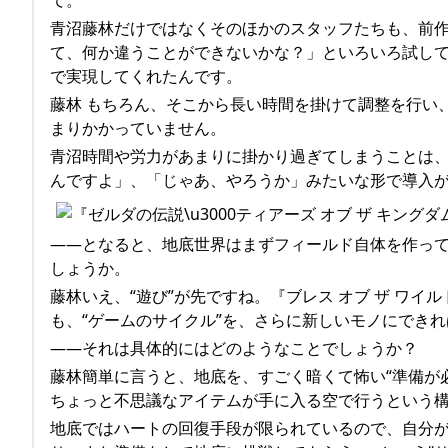
青沼藤林だけではなくそのほかのスタッフたちも、前作
て、何か違うことができないかな？」といろいろ試し
で実現してくれたんです。
藤林 もちろん、そこから長い時間を掛けて調整を行い
まりかかっていません。
青沼時間や労力があまりに掛かり過ぎてしまうことは
んですよ」、「じゃあ、やろうか」みたいな形で導入
――となると、地底世界はまずフィールド自体を作っ
しょうか。
藤林いえ、“遊び”が先ですね。『ブレス オブ ザ ワイ
も、“ゲームのサイクル”を、さらに新しいモノにでき
――それは具体的にはどのようなことでしょうか？
藤林簡単に言うと、地底を、すごく暗くて怖い“準備が
ちょっと不思議なアイテムが手に入る空で行うという
地底ではハートの回復手段が限られているので、自分