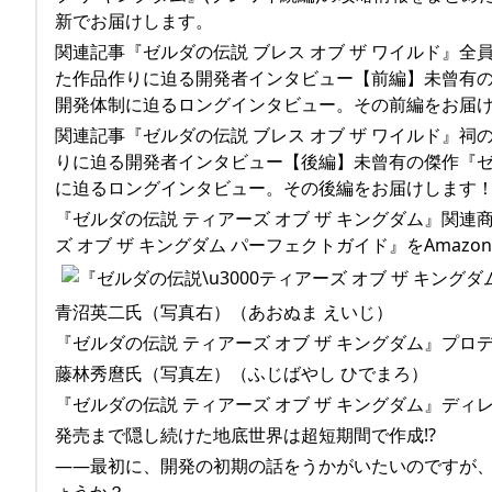
新でお届けします。
関連記事『ゼルダの伝説 ブレス オブ ザ ワイルド』
た作品作りに迫る開発者インタビュー【前編】未曾有の傑
開発体制に迫るロングインタビュー。その前編をお届
関連記事『ゼルダの伝説 ブレス オブ ザ ワイルド』祠
りに迫る開発者インタビュー【後編】未曾有の傑作『ゼル
に迫るロングインタビュー。その後編をお届けします
『ゼルダの伝説 ティアーズ オブ ザ キングダム』関連商品
ズ オブ ザ キングダム パーフェクトガイド』をAmazon.
青沼英二氏（写真右）（あおぬま えいじ）
『ゼルダの伝説 ティアーズ オブ ザ キングダム』プロ
藤林秀麿氏（写真左）（ふじばやし ひでまろ）
『ゼルダの伝説 ティアーズ オブ ザ キングダム』ディ
発売まで隠し続けた地底世界は超短期間で作成!?
――最初に、開発の初期の話をうかがいたいのですが、
ょうか？