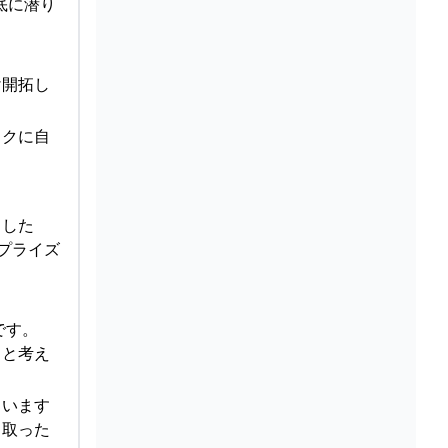
底に潜り
け開拓し
ックに自
ました
プライズ
です。
ると考え
まいます
り取った