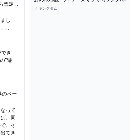
ら想定し
ザ キングダム
いまし
……、
ができ
の“遊
界のベー
になって
れば、同
ので、そ
が出てき