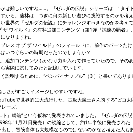
かは難しいですね……。『ゼルダの伝説』シリーズは、1タイ
ますから。藤林は、つぎに何の新しい遊びに挑戦するのかを考
しい世界の『ゼルダの伝説』にチャレンジすべきなのかを考え
 ザ ワイルド』の有料追加コンテンツ（第1弾『試練の覇者』
ろになりますね。
ブレス オブ ザ ワイルド』のフィールドに、前作のパーツだ
れはいつぐらいの時期だったのでしょうか？
ね。追加コンテンツもかなり力を入れて作っていたので、その
から実際に試してみたと記憶しています。
く説明するために、“ペンパイナップル”（※）と書いてありま
楽しさがすごくイメージしやすいですね。
ouTubeで世界的に大流行した、古坂大魔王さん扮する“ピコ太
フレーズ。
ワイルド』続編”という仮称で発表されていました。『ゼルダの伝
998年11月21日発売）の続編として、約1年半後に発売された
を思い出し、冒険自体も大規模なものではないのかなと考えた人も