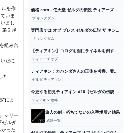
トルを作
価格.com - 任天堂 ゼルダの伝説 ティアーズ オブ ザ キングダム [Nintendo Switch] 価格比較
えていま
ザ キングダム
ていまし
、第２弾
専門店では オブ ブレス ゼルダの伝説 ザ キングダム ザ オブ ティアーズ ワイルド Nintendo Switch - bestcheerstone.com
ザ キングダム
けを組み合
【ティアキン】コログを囮にライネルを倒すリンク【ゼルダの伝説 ティアーズ オブ ザ キングダム】 - YouTube
ティアーズ オブ
あいだに
ティアキン：カバンダさんの正体を考察。看板の場所（全81カ所）もマップで解説【ゼルダ ティアーズ オブ ザ キングダム日記＃67】 - 電撃オンライン
した
ゼルダ ティアキン
今更やる初見ティアキン #10【ゼルダの伝説 ティアーズ オブ ザ キングダム】 - YouTube
郎”によ
ティアキン 攻略
旅人の剣・朽ちてないの入手場所と効果
説』シリー
武器一覧
『ゼルダ
多かった
ゼルダの伝説 ティアーズ オブ ザ キングダム ザ・コンプリートガイド 書籍情報 ファミ通と電撃の攻略本