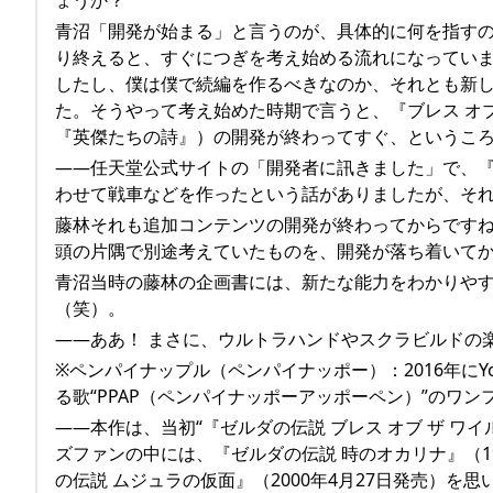
青沼「開発が始まる」と言うのが、具体的に何を指すの
り終えると、すぐにつぎを考え始める流れになってい
したし、僕は僕で続編を作るべきなのか、それとも新
た。そうやって考え始めた時期で言うと、『ブレス オブ
『英傑たちの詩』）の開発が終わってすぐ、というこ
――任天堂公式サイトの「開発者に訊きました」で、『
わせて戦車などを作ったという話がありましたが、そ
藤林それも追加コンテンツの開発が終わってからです
頭の片隅で別途考えていたものを、開発が落ち着いて
青沼当時の藤林の企画書には、新たな能力をわかりやす
（笑）。
――ああ！ まさに、ウルトラハンドやスクラビルドの
※ペンパイナップル（ペンパイナッポー）：2016年にY
る歌“PPAP（ペンパイナッポーアッポーペン）”のワン
――本作は、当初“『ゼルダの伝説 ブレス オブ ザ 
ズファンの中には、『ゼルダの伝説 時のオカリナ』（1
の伝説 ムジュラの仮面』（2000年4月27日発売）