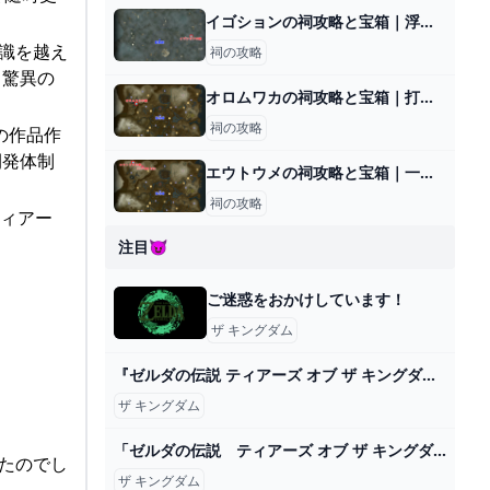
イゴションの祠攻略と宝箱｜浮遊する水
常識を越え
祠の攻略
、驚異の
オロムワカの祠攻略と宝箱｜打ち上げるもの
祠の攻略
の作品作
開発体制
エウトウメの祠攻略と宝箱｜一身の戦い 潜入
祠の攻略
ティアー
注目😈
ご迷惑をおかけしています！
ザ キングダム
『ゼルダの伝説 ティアーズ オブ ザ キングダム』オリジナルサウンドトラックが7月31日発売 - TOWER RECORDS ONLINE
ザ キングダム
「ゼルダの伝説 ティアーズ オブ ザ キングダム」キャンペーン｜ローソン研究所
ったのでし
ザ キングダム