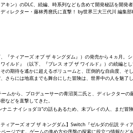
ティアキン）のDLC、続編、時系列なども含めて開発秘話を開発
ィレクター・藤林秀麿氏に直撃！ by世界三大三代川 編集部
下、『ティアーズ オブ ザ キングダム』）の発売から４ヵ月。
 ワイルド』（以下、『ブレス オブ ザ ワイルド』）の続編と
、その期待を遙かに超えるボリュームと、圧倒的な自由度、そ
空、さらには地底までも舞台にした冒険は、世界中の人を魅了
チームから、プロデューサーの青沼英二氏と、ディレクターの
秘密などを直撃してきた。
ンナニ ナイショダヨ”の話もあるため、未プレイの人、まだ冒
アーズ オブ ザ キングダム】Switch『ゼルダの伝説 ティア
めたページです。ゲームの進め方や序盤の探索に役立つ情報など