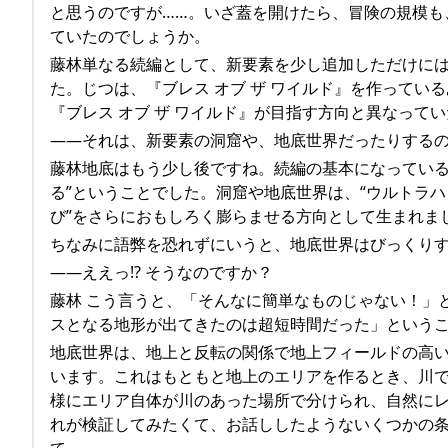
と思うのですが……。いざ蓋を開けたら、冒険の規模も
ていたのでしょうか。
藤林単なる続編として、新要素を少し追加しただけに
た。じつは、『ブレス オブ ザ ワイルド』を作ってい
『ブレス オブ ザ ワイルド』が目指す方向と異なって
――それは、新要素の洞窟や、地底世界だったりする
藤林地底はもう少し後ですね。続編の基本になっているの
る”ということでした。洞窟や地底世界は、“ウルトラハ
び”をさらにおもしろく膨らませる方向として生まれま
ちなみに語弊を恐れずにいうと、地底世界はびっくり
――ええっ!? そうなのですか？
藤林 こう言うと、「そんなに簡単なものじゃない！」
スとなる地形が出てきたのは超短時間だった」という
地底世界は、地上と反転の関係で地上フィールドの高
います。これはもともと地上のエリアを作るとき、川
様にエリア自体が川のあった場所で分けられ、自然に
れが検証してみたくて、お話ししたようないくつかの
て。