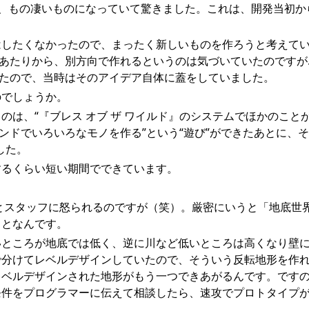
、もの凄いものになっていて驚きました。これは、開発当初か
はしたくなかったので、まったく新しいものを作ろうと考えて
るあたりから、別方向で作れるというのは気づいていたのですが
いたので、当時はそのアイデア自体に蓋をしていました。
のでしょうか。
は、“『ブレス オブ ザ ワイルド』のシステムでほかのこと
ンドでいろいろなモノを作る”という“遊び”ができたあとに、そ
した。
するくらい短い期間でできています。
とスタッフに怒られるのですが（笑）。厳密にいうと「地底世
ことなんです。
いところが地底では低く、逆に川など低いところは高くなり壁
で分けてレベルデザインしていたので、そういう反転地形を作
レベルデザインされた地形がもう一つできあがるんです。です
条件をプログラマーに伝えて相談したら、速攻でプロトタイプ