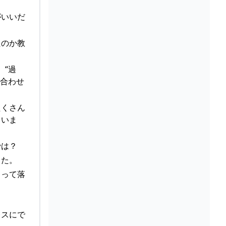
がいいだ
たのか教
、“過
中合わせ
たくさん
ていま
では？
した。
まって落
レスにで