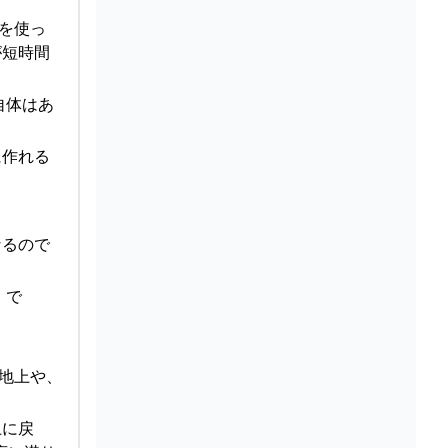
を使っ
が短時間
自体はあ
に作れる
なるので
』で
地上や、
上に戻