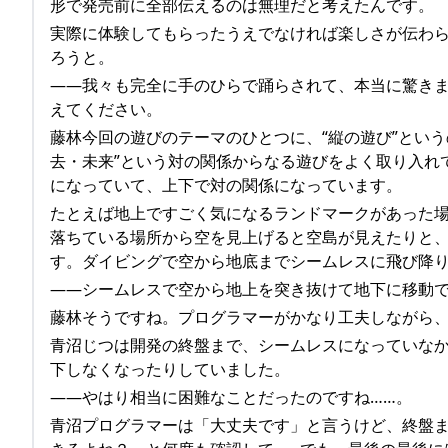
形で発売前に全部伝えるのは無理だと考えたんです。
実際に体験してもらったうえでなければ楽しさが伝わ
ろうと。
――我々も完全に手のひらで踊らされて、本当に驚き
えてください。
藤林今回の遊びのテーマのひとつに、“縦の遊び”という
去・未来”という対の関係からなる遊びをよく取り入れて
になっていて、上下で対の関係になっています。
たとえば地上ですごく気になるランドマークがあった
落ちている場所から空を見上げると空島が見えたりと
す。ダイビングで空から地底までシームレスに飛び降り
――シームレスで空から地上を突き抜けて地下に移動
藤林そうですね。プログラマーがかなり工夫しながら
青沼じつは開発の終盤まで、シームレスになっていな
下しなくなったりしていました。
――やはり相当に困難なことだったのですね……。
青沼プログラマーは「大丈夫です」と言うけど、終盤