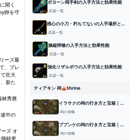
ボヨーン両手剣の入手方法と効果性能
者に聞く
武器一覧
by卵を守
残心の小刀・朽ちてないの入手場所と効果
武器一覧
操縦桿槍の入手方法と効果性能
武器一覧
シリーズ最
して、プレ
強化リザルボウの入手方法と効果性能
して壮大
武器一覧
し、新た
ティアキン 祠🎪shrine
藤林秀麿
イラサクの祠の行き方と宝箱｜ラウルの祝福
祠の攻略
険途中の
ププンケの祠の行き方と宝箱｜ラウルの祝福
ーズ オ
祠の攻略
を随時更