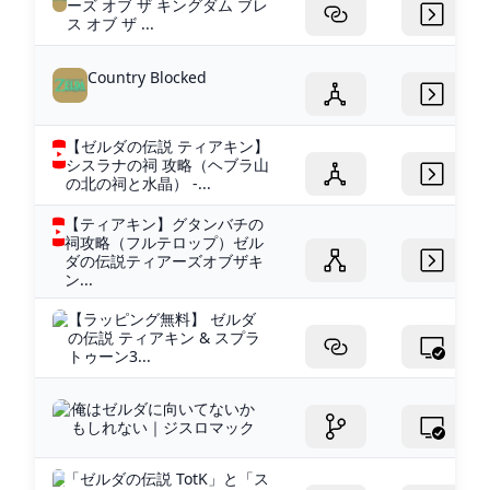
ーズ オブ ザ キングダム ブレ
ス オブ ザ ...
Country Blocked
【ゼルダの伝説 ティアキン】
シスラナの祠 攻略（ヘブラ山
の北の祠と水晶） -...
【ティアキン】グタンバチの
祠攻略（フルテロップ）ゼル
ダの伝説ティアーズオブザキ
ン...
【ラッピング無料】 ゼルダ
の伝説 ティアキン & スプラ
トゥーン3...
俺はゼルダに向いてないか
もしれない｜ジスロマック
「ゼルダの伝説 TotK」と「ス