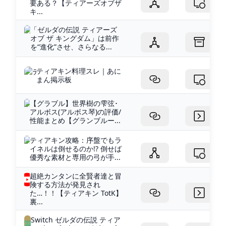
要ある？【ティアーズオブザ
キ...
「ゼルダの伝説 ティアーズ
オブ ザ キングダム」は前作
を“進化”させ、さらなる...
ティアキン料理スレ｜あに
まん掲示板
【グラブル】世界樹の雫弦･
アルボス(アルボス琴)の評価/
性能まとめ【グランブルー...
ティアキン攻略：序盤でもラ
イネルは倒せるのか!? 倒せば
優秀な素材と専用の弓が手...
超絶カンタンに全賢者達と冒
険する方法が発見され
た…！！【ティアキン TotK】
裏...
Switch ゼルダの伝説 ティア