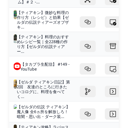
ム】＃２ -...
【ティアキン】微妙な料理の
作り方（レシピ）と効果【ゼ
ルダの伝説ティアーズオブザ
キ...
【ティアキン】料理のおすす
めレシピ一覧｜全228種の作
り方【ゼルダの伝説ティア
ー...
【タカブラ生配信】 #149 -
YouTube
【ゼルダ ティアキン日記】第
2回 友達のところに行きた
いコログに、料理を食べて
く...
【ゼルダの伝説 ティアキン】
魔人像 全6ヵ所を解放しろ！
暗闇・思い出・ダーク装...
【ティアキン攻略】ラバース