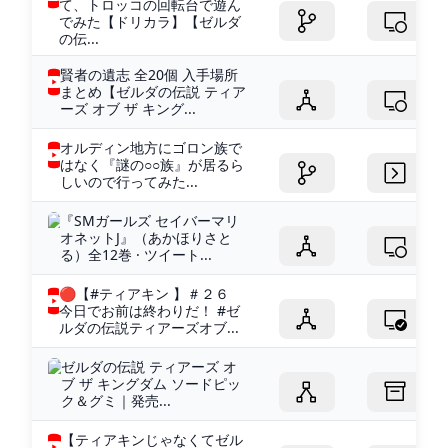
て、トロッコの回転台で遊ん
でみた【ドリカラ】【ゼルダ
の伝...
賢者の遺志 全20個 入手場所
まとめ【ゼルダの伝説 ティア
ーズ オブ ザ キング...
オルディン地方にゴロン族で
はなく『謎の○○族』が居るら
しいので行ってみた...
『SMガールズ セイバーマリ
オネットJ』（あかほりさと
る）全12巻 · ツイート...
🔴【#ティアキン 】＃２６
今日でお前は終わりだ！ #ゼ
ルダの伝説ティアーズオブ...
ゼルダの伝説 ティアーズ オ
ブ ザ キングダム ソードピッ
ク＆グミ｜発売...
【ティアキンじゃなくてゼル