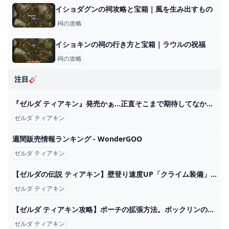
イショダグンの祠攻略と宝箱｜風を生み出すもの
祠の攻略
イショキンの祠の行き方と宝箱｜ラウルの祝福
祠の攻略
注目🎸
『ゼルダ ティアキン』発売かぁ…正直そこまで期待してなかったけど一応買うか…│SWITCH速報
ゼルダ ティアキン
週間販売情報ランキング - WonderGOO
ゼルダ ティアキン
【ゼルダの伝説 ティアキン】壁登り速度UP「クライム装備」入手方法、性能紹介【ティアーズ オブ ザ キングダム】【Zelda Tears of the Kingdom】 - YouTube
ゼルダ ティアキン
【ゼルダ ティアキン攻略】ポーチの拡張方法。ボックリンの場所。武器の所持枠を増やそう!【ティアーズ オブ ザ キングダム】 ゲーム・エンタメ最新情報のファミ通.com
ゼルダ ティアキン