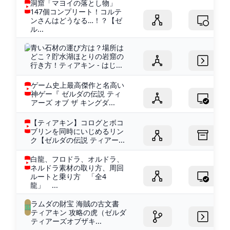
洞窟「マヨイの落とし物」
147個コンプリート！コルテ
ンさんはどうなる…！？【ゼ
ル...
青い石材の運び方は？場所は
どこ？貯水湖ほとりの岩窟の
行き方！ティアキン - はじ...
ゲーム史上最高傑作と名高い
神ゲー『 ゼルダの伝説 ティ
アーズ オブ ザ キングダ...
【ティアキン】コログとボコ
ブリンを同時にいじめるリン
ク【ゼルダの伝説 ティアー...
白龍、フロドラ、オルドラ、
ネルドラ素材の取り方、周回
ルートと乗り方 「全4
龍」 ...
ラムダの財宝 海賊の古文書
ティアキン 攻略の虎（ゼルダ
ティアーズオブザキ...