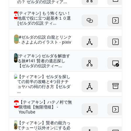
の？ ゼルダの伝説ティア...
[ティアキン] もう怖くない！
地底で役に立つ超基本１０選
[ゼルダの伝説 ティ...
#ゼルダの伝説 白龍とリンク
- さよよんのイラスト - pixiv
(ティアキン) ゼルダを解放す
る旅#141 賢者の遺志探し
【ゼルダの伝説ティー...
【ティアキン】ゼルダを探し
ての前半の攻略と4つ目ナチ
ョヤハの祠の行き方【ゼルダ
...
【ティアキン】ハテノ村で無
限増殖【無限増殖】 -
YouTube
【ティアキン】賢者の能力っ
てチューリ以外オンにする必