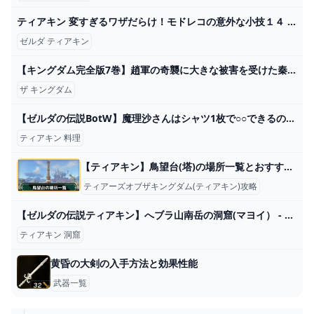
ティアキン 変すぎるワザだらけ！モドレコの意外な小技１４ ゼルダの伝説 ティアーズ オブ ザ キングダム - YouTube
ゼルダ ティアキン
【キングダム完全版7巻】趙軍の奇襲に大きな被害を受けた秦軍。飛信隊を逃がすため、羌カイと信が趙軍総大将・ホウ煖に戦いを挑む！（ネタバレあり） - 電撃オンライン
ザ キングダム
【ゼルダの伝説BotW】魔理沙さんはシャツ1枚で○○できるのか？ 番外編【ゆっくり実況】 - YouTube
ティアキン 料理
【ティアキン】鳥望台(塔)の場所一覧とおすすめ解放順番【ゼルダの伝説ティアーズオブザキングダム】
ティアーズオブザキングダム(ティアキン)攻略
【ゼルダの伝説ティアキン】へブラ山南岳の洞窟(マヨイ） - YouTube
ティアキン 洞窟
黄昏の大剣の入手方法と効果性能
武器一覧