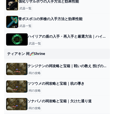
強化リザルボウの入手方法と効果性能
武器一覧
青ボスボコの斧槍の入手方法と効果性能
武器一覧
ハイリアの盾の入手・再入手と厳選方法｜ハイラルの盾
武器一覧
ティアキン 祠🎢shrine
テンジテンの祠攻略と宝箱｜戦いの教え 投げの極意
祠の攻略
ツツウメの祠攻略と宝箱｜杭の導き
祠の攻略
ソナパノの祠攻略と宝箱｜欠けた通り道
祠の攻略