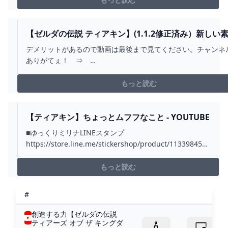
【ゼルダの伝説 ティアキン】(1.1.2修正済み）新しい
殖する方法がやばい、１度に４個増やせて超簡単グリ
デメリットがあるので動画は最後まで見てください。チャンネ
【ティアーズ オブ ザ キングダム】 - YOUTUBE
ありがてぇ！ ⇒
https://www.youtube.com/channel/UC9fend03DfkOpPHGP
sub_confirmation=1Twitch ⇒
もっと読む
https://www.twitch.tv/pirochanban...
【ティアキン】ちょっとムフフなこと - YOUTUBE
■ゆっくりミリナLINEスタンプ
https://store.line.me/stickershop/product/11339845■
ゆっくりミリナグッズhttps://suzuri.jp/shihaininmil■ゼ
ルダマニアへの道
もっと読む
https://note.com/shihaininmil/n/n20e3638...
#
創造する力【ゼルダの伝説
ティアーズ オブ ザ キングダ