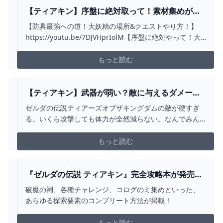
【ティアキン】序盤に絶対取って！素材集めが楽
になる神装備！【ゼルダの伝説】 - YOUTUBE
【防具最強への道！大妖精の場所&クエストやり方！】
https://youtu.be/7DJVHprIolM【序盤に絶対やって！大
妖精第二弾！シーザに捧げる解放条件と場所！】
https://youtu.be/In8PTHMtbvM【ゼルダの伝説 ティア
もっと読む
ーズ オブ ザ キングダム 攻略】https://youtube...
【ティアキン】武器が弱い？敵に与えるダメージ
が少ない原因と対処法【ゼルダの伝説ティアーズ
ゼルダの伝説ティアーズオブザキングダムの敵が硬すぎ
オブザキングダム】
る。いくら攻撃しても体力が全然減らない。なんでみん
なは強い武器を持ってるの？と言われてる人がいまし
た。どうやらスクラビルドを使わずに拾った剣でそのま
もっと読む
ま
『ゼルダの伝説 ティアキン』完全攻略本が発売決
定！A4判・640ページの大ボリュームで、コログ
破魔の祠、各種チャレンジ、コログのミ集めといった、
の場所までまるわかり インサイド
あらゆる探索要素のコンプリート方法が掲載！
もっと読む