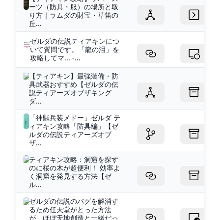
ーツ（防具・服）の場所と取
り方｜ラムダの財宝・草笛の
丘...
ゼルダの伝説ティアキンにつ
いて質問です。「龍の泪」を
攻略してマ... -...
【ティアキン】最強装備・防
具武器おすすめ【ゼルダの伝
説ティアーズオブザキング
ダ...
「神獣兵装メドー」ゼルダ テ
ィアキン攻略「防具編」【ゼ
ルダの伝説ティアーズオブ
ザ...
ティアキン攻略：洞窟を探す
のに桜の木が超便利！ 効率よ
く洞窟を発見する方法【ゼ
ル...
ゼルダの伝説のバグを解消す
るため任天堂がとった方法
が、ほぼ天地創造と一緒だっ