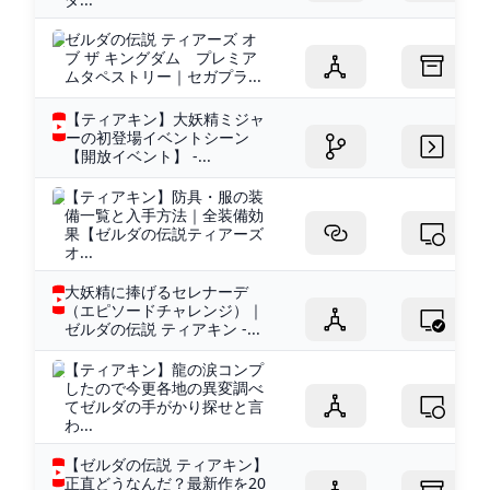
ゼルダの伝説 ティアーズ オ
ブ ザ キングダム プレミア
ムタペストリー｜セガプラ...
【ティアキン】大妖精ミジャ
ーの初登場イベントシーン
【開放イベント】 -...
【ティアキン】防具・服の装
備一覧と入手方法｜全装備効
果【ゼルダの伝説ティアーズ
オ...
大妖精に捧げるセレナーデ
（エピソードチャレンジ）｜
ゼルダの伝説 ティアキン -...
【ティアキン】龍の涙コンプ
したので今更各地の異変調べ
てゼルダの手がかり探せと言
わ...
【ゼルダの伝説 ティアキン】
正直どうなんだ？最新作を20