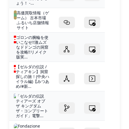
ょう！ -...
高価買取情報（ゲ
ーム） 古本市場
ふるいち店舗情報
サイト
ゴロンの腕輪を使
いこなせ!!激ムズ
なドドンゴの洞窟
を攻略!!リメイク
版実...
【ゼルダの伝説 /
ティアキン】洞窟
探しの旅！(中央ハ
イラル編)【みつあ
め/#新...
「ゼルダの伝説
ティアーズ オブ
ザ キングダム
ザ・コンプリート
ガイド」電撃...
Fondazione