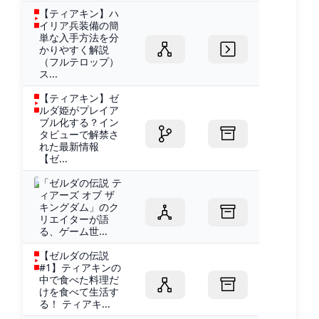
【ティアキン】ハ
イリア兵装備の簡
単な入手方法を分
かりやすく解説
（フルテロップ）
ス...
【ティアキン】ゼ
ルダ姫がプレイア
ブル化する？イン
タビューで解禁さ
れた最新情報
【ゼ...
「ゼルダの伝説 テ
ィアーズ オブ ザ
キングダム」のク
リエイターが語
る、ゲーム世...
【ゼルダの伝説
#1】ティアキンの
中で食べた料理だ
けを食べて生活す
る！ ティアキ...