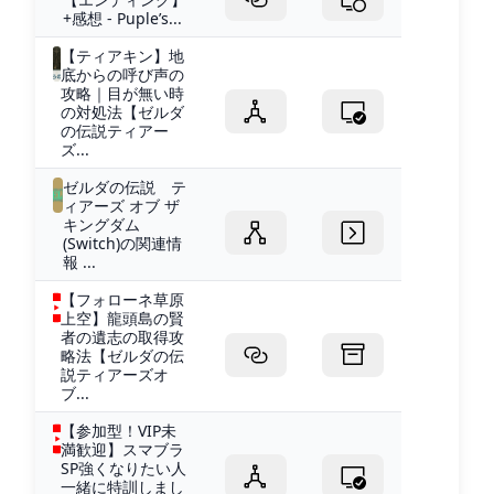
+感想 - Puple’s...
【ティアキン】地
底からの呼び声の
攻略｜目が無い時
の対処法【ゼルダ
の伝説ティアー
ズ...
ゼルダの伝説 テ
ィアーズ オブ ザ
キングダム
(Switch)の関連情
報 ...
【フォローネ草原
上空】龍頭島の賢
者の遺志の取得攻
略法【ゼルダの伝
説ティアーズオ
ブ...
【参加型！VIP未
満歓迎】スマブラ
SP強くなりたい人
一緒に特訓しまし