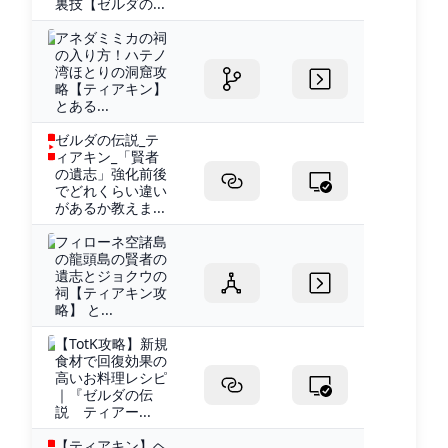
裏技【ゼルダの...
アネダミミカの祠
の入り方！ハテノ
湾ほとりの洞窟攻
略【ティアキン】
とある...
ゼルダの伝説_テ
ィアキン_「賢者
の遺志」強化前後
でどれくらい違い
があるか教えま...
フィローネ空諸島
の龍頭島の賢者の
遺志とジョクウの
祠【ティアキン攻
略】 と...
【TotK攻略】新規
食材で回復効果の
高いお料理レシピ
｜『ゼルダの伝
説 ティアー...
【ティアキン】ヘ