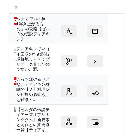
#
シナカワカの祠
｢浮き上がるも
の」の攻略【ゼル
ダの伝説ティアキ
ン】 -...
ティアキンでマヨ
イ回収のため闘技
場跡地まできてグ
リオーク倒したの
ですが、洞...
こっちはやるけど
な。ティアキン攻
略の【２】料理レ
シピ埋める続き_
と雑談 -...
【ゼルダの伝説テ
ィアーズオブザキ
ングダム】新要素
と前作との変更点
一覧【ティアキ...