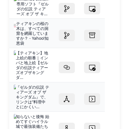
専用ソフト『ゼル
ダの伝説 ティア
ーズ オブ ザ キ...
ティアキンの桜の
木は、すべての洞
窟を網羅していま
すか？ - Yahoo!知
恵袋
【ティアキン】地
上絵の順番｜イン
パと地上絵【ゼル
ダの伝説ティアー
ズオブザキング
ダ...
『ゼルダの伝説 テ
ィアーズ オブ ザ
キングダム』で、
リンクは“料理中
とにかくい...
知らないと後悔 始
めてすぐハイラル
城で最強装備たち