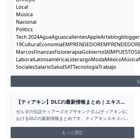
Local
Música
Nacional
Politics
Tech 2024AguaAguascalientesAppleArteblogblogger
19CulturaEconomíaEMPRENDEDOREMPRENDEDORESE
MarcosFinanzasFisioterapiaGobiernoIAIMPUESTOSInte
LaboralLatinoaméricaLiderazgoModaMéxicoMúsicaNA
SocialesSalarioSaludSATTecnologíaTrabajo
【ティアキン】DLCの最新情報まとめ｜エキスパ
ンションパス【ゼルダの伝説ティアーズオブザキ
ゼルダの伝説ティアーズオブザキングダム(ティアキン)に
ングダム】 - ゲームウィズ
おけるDLCの最新情報まとめです。ティアキンエキスパン
ションパスがいつ発売されるのか、DLCの情報が知りたい
方は参考にして下さい。
もっと読む