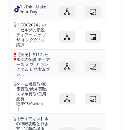
TikTok - Make
Your Day
「GDC2024」の
「ゼルダの伝説
ティアーズ オブ
ザ キングダム」
講演...
【実況】#117 :ゼ
ルダの伝説 ティア
ーズ オブ ザ キン
グダム 初見実況プ
レ...
ゲーム機買取/家
電買取/携帯買取/
スマホ買取/日用
品買
取/PS5/Switch
｜...
【ティアキン】水
の神殿攻略と行き
方｜宝箱の場所