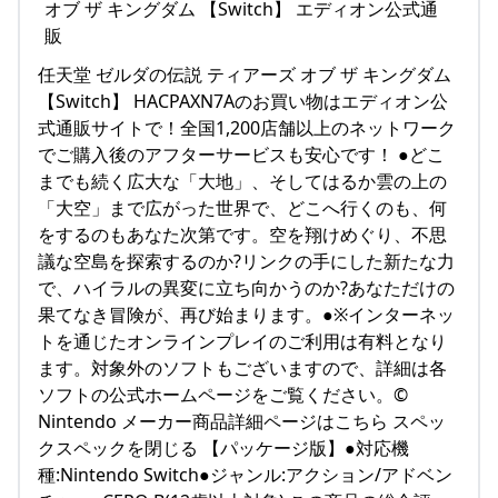
任天堂 ゼルダの伝説 ティアーズ オブ ザ キングダム
【Switch】 HACPAXN7Aのお買い物はエディオン公
式通販サイトで！全国1,200店舗以上のネットワーク
でご購入後のアフターサービスも安心です！ ●どこ
までも続く広大な「大地」、そしてはるか雲の上の
「大空」まで広がった世界で、どこへ行くのも、何
をするのもあなた次第です。空を翔けめぐり、不思
議な空島を探索するのか?リンクの手にした新たな力
で、ハイラルの異変に立ち向かうのか?あなただけの
果てなき冒険が、再び始まります。●※インターネッ
トを通じたオンラインプレイのご利用は有料となり
ます。対象外のソフトもございますので、詳細は各
ソフトの公式ホームページをご覧ください。©
Nintendo メーカー商品詳細ページはこちら スペッ
クスペックを閉じる 【パッケージ版】●対応機
種:Nintendo Switch●ジャンル:アクション/アドベン