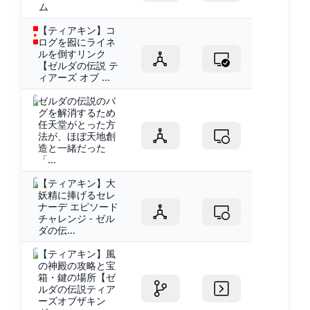
ム
【ティアキン】コ
ログを囮にライネ
ルを倒すリンク
【ゼルダの伝説 テ
ィアーズ オブ ...
ゼルダの伝説のバ
グを解消するため
任天堂がとった方
法が、ほぼ天地創
造と一緒だった
「...
【ティアキン】大
妖精に捧げるセレ
ナーデ エピソード
チャレンジ - ゼル
ダの伝...
【ティアキン】風
の神殿の攻略と宝
箱・鍵の場所【ゼ
ルダの伝説ティア
ーズオブザキン