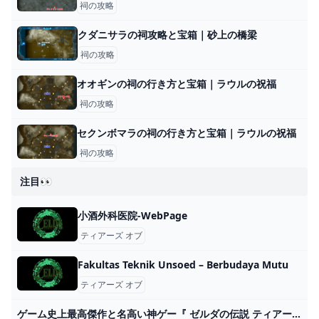
祠の攻略
クダニサラの祠攻略と宝箱｜砂上の橋梁
祠の攻略
オオギンの祠の行き方と宝箱｜ラウルの祝福
祠の攻略
セクンボマラの祠の行き方と宝箱｜ラウルの祝福
祠の攻略
注目👀
小酒外科医院-WebPage
ティアーズ オブ
Fakultas Teknik Unsoed – Berbudaya Mutu
ティアーズ オブ
ゲーム史上最高傑作と名高い神ゲー『 ゼルダの伝説 ティアーズ オブ ザ キングダム 』#1 - YouTube