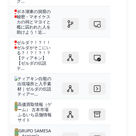
グ...
ボネ湖東の洞窟の
秘密 - マオイケス
カの祠とマヨイと
檻に囚われた人を
助けよう！近...
ゼルダ？！？！！
ゼルダがそこにい
る？！？！？！？
【ティアキン】
【ゼルダの伝説
テ...
ティアキン白龍の
出現場所と入手素
材｜ゼルダの伝説
ティアー...
高価買取情報（ゲ
ーム） 古本市場
ふるいち店舗情報
サイト
GRUPO SAMESA
– Asesoría