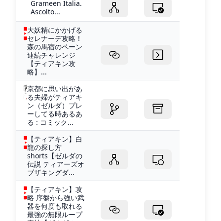
Grameen Italia.
Ascolto...
大妖精にかかげる
セレナーデ攻略！
森の馬宿のペーン
連続チャレンジ
【ティアキン攻
略】...
京都に思い出があ
る夫婦がティアキ
ン（ゼルダ）プレ
ーしてる時あるあ
る : コミック...
【ティアキン】白
龍の探し方
shorts【ゼルダの
伝説 ティアーズオ
ブザキングダ...
【ティアキン】攻
略 序盤から強い武
器を何度も取れる
最強の無限ループ