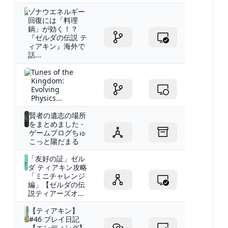
ゾナウエネルギー
回復には「料理
鍋」が効く！？
『ゼルダの伝説 テ
ィアキン』海外で
話...
Tunes of the
Kingdom:
Evolving
Physics...
賢者の遺志の場所
をまとめました -
ゲームブログちゅ
こっと陽だまる
「友好の証」ゼル
ダ ティアキン攻略
「ミニチャレンジ
編」【ゼルダの伝
説ティアーズオ...
【ティアキン】
#46 プレイ日記
【エンディング】