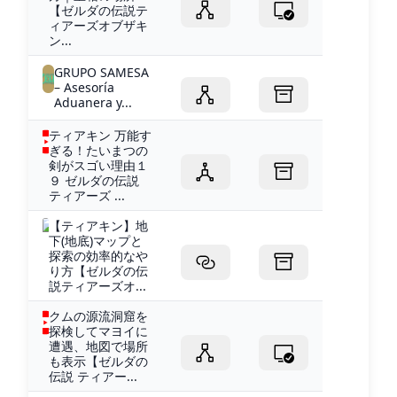
【ゼルダの伝説テ
ィアーズオブザキ
ン...
GRUPO SAMESA
– Asesoría
Aduanera y...
ティアキン 万能す
ぎる！たいまつの
剣がスゴい理由１
９ ゼルダの伝説
ティアーズ ...
【ティアキン】地
下(地底)マップと
探索の効率的なや
り方【ゼルダの伝
説ティアーズオ...
クムの源流洞窟を
探検してマヨイに
遭遇、地図で場所
も表示【ゼルダの
伝説 ティアー...