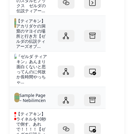
のスタルヒノッ
クス ゼルダの
伝説ティアー...
【ティアキン】
アカリダケの洞
窟のマヨイの場
所と行き方【ゼ
ルダの伝説ティ
アーズオブ...
『ゼルダ ティア
キン』あんまり
面白くないと思
ってんのに何故
か長時間やっち
ゃ...
Sample Page
– Nebilimcen
【ティアキン】
ライネルを10秒
で倒す、あれ
で！！！！【ゼ