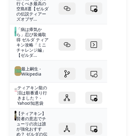
行くべき最高の
空島8選【ゼルダ
の伝説ティアー
ズオブザ...
「病は瘴気か
ら」忍び装備取
得 ゼルダ ティア
キン攻略「ミニ
チャレンジ編」
【ゼルダ...
最上嗣生 -
Wikipedia
ティアキン龍の
泪は順番通り行
きました？ -
Yahoo!知恵袋
【ティアキン】
賢者の意志でチ
ューリの次は誰
が強化おすす
め？ ゼルダの伝