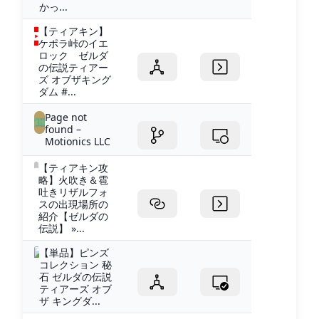
かっ...
【ティアキン】
ケポラ峠のイエ
ロック ゼルダ
の伝説ティアー
ズ オブザキング
ダム #...
Page not
found –
Motionics LLC
【ティアキン攻
略】火吹き＆雹
吐きリザルフォ
スの出現場所の
紹介【ゼルダの
伝説】 »...
【単品】ピンズ
コレクション 秘
石 ゼルダの伝説
ティアーズ オブ
ザ キングダ...