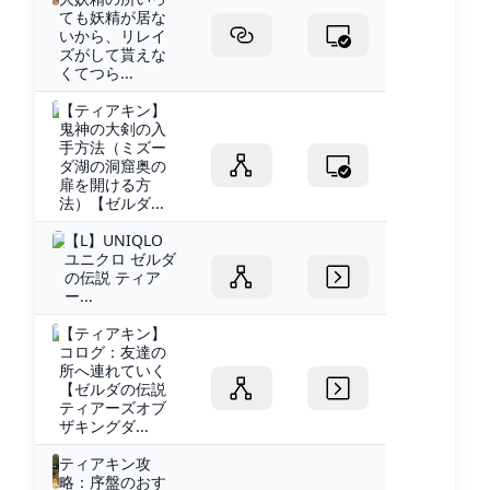
ても妖精が居な
いから、リレイ
ズがして貰えな
くてつら...
【ティアキン】
鬼神の大剣の入
手方法（ミズー
ダ湖の洞窟奥の
扉を開ける方
法）【ゼルダ...
【L】UNIQLO
ユニクロ ゼルダ
の伝説 ティア
ー...
【ティアキン】
コログ：友達の
所へ連れていく
【ゼルダの伝説
ティアーズオブ
ザキングダ...
ティアキン攻
略：序盤のおす