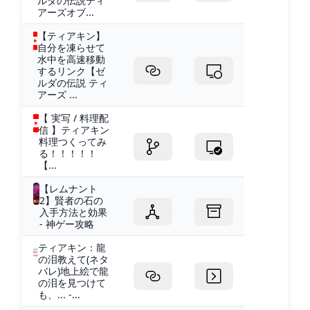
ルダの伝説ティ
アーズオブ...
【ティアキン】
自分を凍らせて
水中を高速移動
するリンク【ゼ
ルダの伝説 ティ
アーズ ...
【 実写 / 料理配
信 】ティアキン
料理つくってみ
る！！！！！
【...
【レムナント
2】賢者の石の
入手方法と効果
- 神ゲー攻略
ティアキン：龍
の泪教えて(ネタ
バレ)地上絵で龍
の泪を見つけて
も、... -...