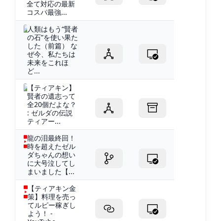
全て対応の最新
コスパ最強...
人類はもう“賢者
の石”を使い果た
した（前篇） な
ぜ今、私たちは
未来をこれほ
ど...
【ティアキン】
賢者の遺志って
全20個だよな？
: ゼルダの伝説
ティアー...
龍の泪最終回！
時を超えたゼル
ダちゃんの想い
に大号泣してし
まいました【...
【ティアキン金
策】料理を売っ
てルピー稼ぎし
よう！ -