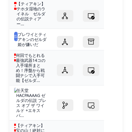
【ティアキン】
テホタ湿地のラ
イネル ゼルダ
の伝説ティア
ー...
ブレワイとティ
アキンのゼルダ
姫が嫌いだ
何回でもとれる
最強武器14コの
入手場所まと
め！序盤から戦
闘ナシで入手可
能【ゼルダ...
任天堂
HACPAAAAG ゼ
ルダの伝説 ブレ
ス オブ ザ ワイ
ルド +エキス
パ...
【ティアキン】
宝の山！絶対に