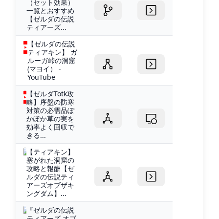
（セット効果）
一覧とおすすめ
【ゼルダの伝説
ティアーズ...
【ゼルダの伝説
ティアキン】 ガ
ルーガ峠の洞窟
(マヨイ） -
YouTube
【ゼルダTotk攻
略】序盤の防寒
対策の必需品ぽ
かぽか草の実を
効率よく回収で
きる...
【ティアキン】
塞がれた洞窟の
攻略と報酬【ゼ
ルダの伝説ティ
アーズオブザキ
ングダム】...
『ゼルダの伝説
ティアーズ オブ