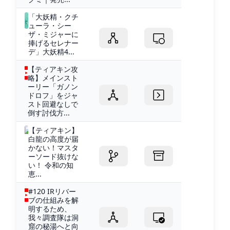
「大妖精・クチ
ューラ・シー
ザ・ミジャーに
捧げるセレナー
デ」大妖精4...
【ティアキン攻
略】メインスト
ーリー「ガノン
ドロフ」をジャ
スト回避なしで
倒す討伐方...
【ティアキン】
白龍の高度が届
かない！マスタ
ーソード抜けな
い！ 令和の知
恵...
#120 IRリバー
ブの仕組みを解
明するため、
我々調査隊は洞
窟の秘湯へと向