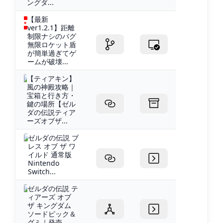
ングダ...
【最新
ver1.2.1】距離
制限ナシのバグ
無限ロケット盾
が簡単過ぎてゲ
ームが破壊...
【ティアキン】
風の神殿攻略｜
宝箱と行き方・
鍵の場所【ゼル
ダの伝説ティア
ーズオブザ...
ゼルダの伝説 ブ
レス オブ ザ ワ
イルド 通常版
Nintendo
Switch...
ゼルダの伝説 テ
ィアーズ オブ
ザ キングダム
ソードピック＆
グミ｜発売...