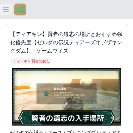
Open main menu
ティアキン
【ティアキン】賢者の遺志の場所とおすすめ強
ティアキン 祠
化優先度【ゼルダの伝説ティアーズオブザキン
グダム】 - ゲームウィズ
ティアキン 武器
ティアキン 賢者の意志
ティアキン 攻略
ゼルダの伝説ティアーズオブザキングダム(ティアキ