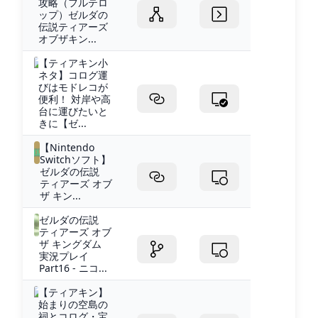
攻略（フルテロ
ップ）ゼルダの
伝説ティアーズ
オブザキン...
【ティアキン小
ネタ】コログ運
びはモドレコが
便利！ 対岸や高
台に運びたいと
きに【ゼ...
【Nintendo
Switchソフト】
ゼルダの伝説
ティアーズ オブ
ザ キン...
ゼルダの伝説
ティアーズ オブ
ザ キングダム
実況プレイ
Part16 - ニコ...
【ティアキン】
始まりの空島の
祠とコログ・宝