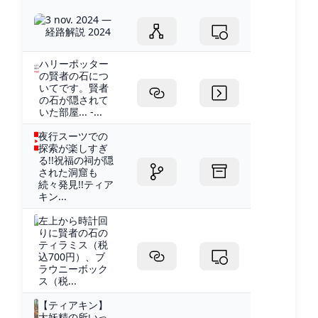
3 nov. 2024 —
経路解説 2024
ハリーポッター
の賢者の石につ
いてです。賢者
の石が隠されて
いた部屋... -...
夜行スーツでの
探索が楽しすぎ
る!!祝福の祠が隠
された洞窟も
続々発見!!ティア
キン...
左上から時計回
りに賢者の石の
ティラミス（税
込700円）、ブ
ラウニーボック
ス（税...
【ティアキン】
大妖精の所いっ