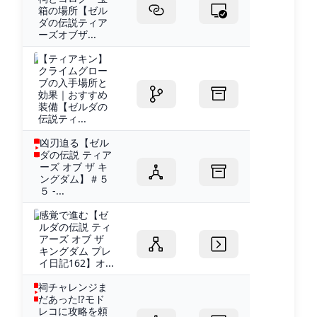
箱の場所【ゼル
ダの伝説ティア
ーズオブザ...
【ティアキン】
クライムグロー
ブの入手場所と
効果｜おすすめ
装備【ゼルダの
伝説ティ...
凶刃迫る【ゼル
ダの伝説 ティア
ーズ オブ ザ キ
ングダム】＃５
５ -...
感覚で進む【ゼ
ルダの伝説 ティ
アーズ オブ ザ
キングダム プレ
イ日記162】オ...
祠チャレンジま
だあった⁉モド
レコに攻略を頼