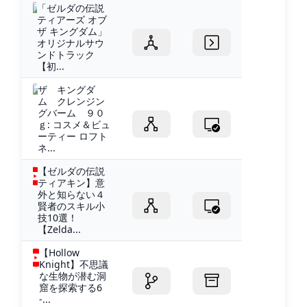
「ゼルダの伝説
ティアーズ オブ
ザ キングダム」
オリジナルサウ
ンドトラック
【初...
ザ キングダ
ム クレンジン
グバーム ９０
ｇ: コスメ＆ビュ
ーティー ロフト
ネ...
【ゼルダの伝説
ティアキン】意
外と知らない４
賢者のスキル小
技10選！
【Zelda...
【Hollow
Knight】不思議
な生物が潜む洞
窟を探索する6
-...