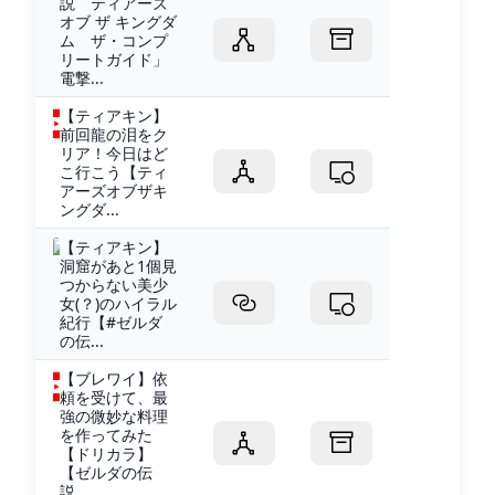
説 ティアーズ
オブ ザ キングダ
ム ザ・コンプ
リートガイド」
電撃...
【ティアキン】
前回龍の泪をク
リア！今日はど
こ行こう【ティ
アーズオブザキ
ングダ...
【ティアキン】
洞窟があと1個見
つからない美少
女(？)のハイラル
紀行【#ゼルダ
の伝...
【ブレワイ】依
頼を受けて、最
強の微妙な料理
を作ってみた
【ドリカラ】
【ゼルダの伝
説...