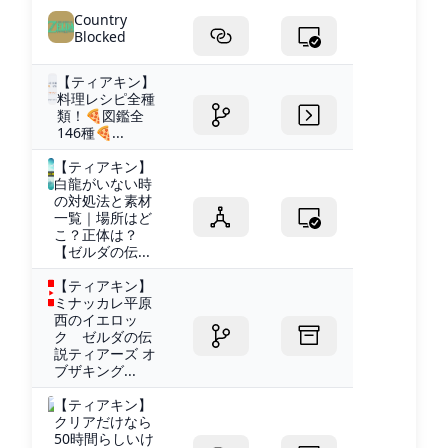
Country
Blocked
【ティアキン】
料理レシピ全種
類！🍕図鑑全
146種🍕...
【ティアキン】
白龍がいない時
の対処法と素材
一覧｜場所はど
こ？正体は？
【ゼルダの伝...
【ティアキン】
ミナッカレ平原
西のイエロッ
ク ゼルダの伝
説ティアーズ オ
ブザキング...
【ティアキン】
クリアだけなら
50時間らしいけ