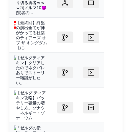
り切る勇者ｗｗ
ｗ祠ノルマ10😈
(賢者の...
【最終回】終盤
の演出全てが神
がかってる社築
のティアーズ オ
ブ ザ キングダム
【に...
【ゼルダティア
キン】クリアし
たのでネタバレ
ありでストーリ
ー雑談がした
い。 –...
【ゼルダ ティア
キン攻略】バッ
テリー容量の増
やし方。ゾナウ
エネルギー・ゾ
ナニウム...
「ゼルダの伝