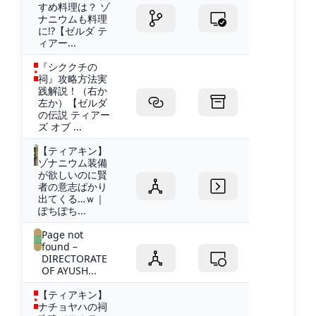
すめ料理は？ ゾ
ナニウムも料理
に!?【ゼルダ テ
ィアー...
『シククチの
祠』攻略方法実
践解説！（右か
左か）【ゼルダ
の伝説 ティアー
ズ オブ ...
【ティアキン】
ゾナニウム装備
が欲しいのに賢
者の意志ばかり
出てくる…ｗ｜
ぽちぽち...
Page not
found –
DIRECTORATE
OF AYUSH...
【ティアキン】
ナチョヤハの祠