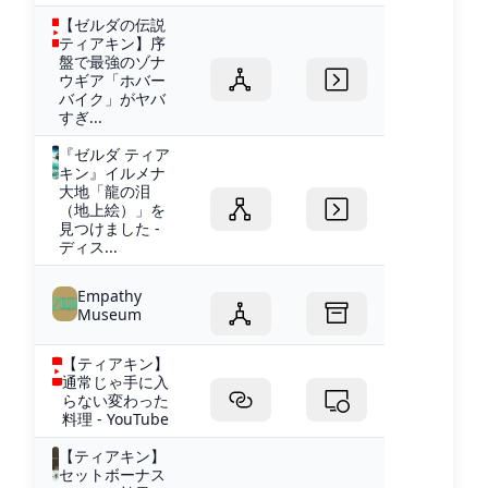
【ゼルダの伝説
ティアキン】序
盤で最強のゾナ
ウギア「ホバー
バイク」がヤバ
すぎ...
『ゼルダ ティア
キン』イルメナ
大地「龍の泪
（地上絵）」を
見つけました -
ディス...
Empathy
Museum
【ティアキン】
通常じゃ手に入
らない変わった
料理 - YouTube
【ティアキン】
セットボーナス