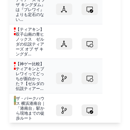
ザ キングダム』
は『ブレワイ』
よりも定石のな
い...
【ティアキン】
双子山南の青ヒ
ノックス ゼル
ダの伝説ティア
ーズ オブ ザ キ
ングダ...
【神ゲー比較】
ティアキンとブ
レワイってどっ
ちが面白かっ
た？【ゼルダの
伝説ティアー...
ザ・パークハウ
ス 横浜港南台｜
「港南台」駅か
ら現地までの徒
歩ルート