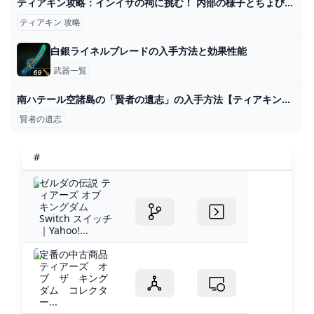
ティアキン攻略：インイサの祠に挑む！ 内部の様子とちょびっとヒントを伝授【ゼルダ ティアーズ オブ ザ キングダム日記＃15】 - 電撃オンライン
ティアキン 攻略
白銀ライネルブレードの入手方法と効果性能
武器一覧
南ハテール空諸島の「賢者の遺志」の入手方法【ティアキン攻略】 - YouTube
賢者の遺志
#
ゼルダの伝説 テ
ィアーズ オブ
キングダム
Switch スイッチ
｜Yahoo!...
定番の中古商品
ティアーズ オ
ブ ザ キング
ダム コレクタ
ー...