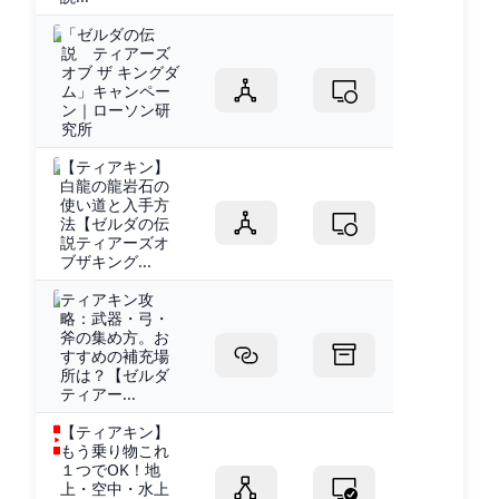
「ゼルダの伝
説 ティアーズ
オブ ザ キングダ
ム」キャンペー
ン｜ローソン研
究所
【ティアキン】
白龍の龍岩石の
使い道と入手方
法【ゼルダの伝
説ティアーズオ
ブザキング...
ティアキン攻
略：武器・弓・
斧の集め方。お
すすめの補充場
所は？【ゼルダ
ティアー...
【ティアキン】
もう乗り物これ
１つでOK！地
上・空中・水上