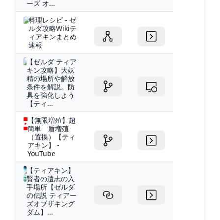
ーズ オ...
料理レシピ - ゼ
ルダ攻略Wikiテ
ィアキンまとめ
速報
【ゼルダ ティア
キン攻略】大妖
精の場所や解放
条件を解説。防
具を強化しよう
【ティ...
【無限増殖】超
簡単 盾増殖
（置換）【ティ
アキン】 -
YouTube
【ティアキン】
賢者の遺志の入
手場所【ゼルダ
の伝説 ティアー
ズオブザキング
ダム】...