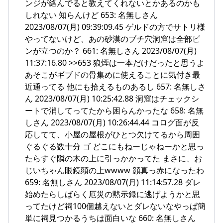
ンジが絡んでると教えてくれないとかあるのかも
しれない 知らんけど 653: 名無しさん
2023/08/07(月) 09:39:09.45 ゲルドの方でサトリ様
やってないけど、あの砂漠のブチ穴洞窟は全部ピ
ンが立つのか？ 661: 名無しさん 2023/08/07(月)
11:37:16.80 >>653 狼煙は一本だけだったと思うよ
あそこがギブドの骨集めに使えることに気付き最
近通ってる 他にも拾えるものあるし 657: 名無しさ
ん 2023/08/07(月) 10:25:42.88 洞窟はチェックシ
ートで消してってたから困らんかったな 658: 名無
しさん 2023/08/07(月) 10:26:44.44 コログ面が反
応してて、小屋の屋根がひとつ欠けてるから周囲
ぐるぐる数十分 ゴ どこにもねーじゃねーかと思っ
たらすぐ隣の木の上に引っかかってた まさに、お
じいちゃん眼鏡頭の上wwww 顔真っ赤になったわ
659: 名無しさん 2023/08/07(月) 11:14:57.28 ダレ
始めたらしばらく厄災の黙示録に逃げようかと思
ってたけど祠100個越えないとダレないなやっぱ簡
単に祠見つかるうちは面白いな 660: 名無しさん