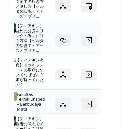
クまでの行き方
と倒し方【ゼル
ダの伝説ティア
ーズオブザ...
【ティアキン】
盟約の分身をリ
ンクの近くに呼
ぶ方法【ゼルダ
の伝説ティアー
ズオブザキ...
【ティアキン考
察】トライフォ
ースの場所につ
いてなぜゼルダ
姫が持っていた
の？ –...
Fakultas
Teknik Unsoed
– Berbudaya
Mutu
【ティアキン】
賢者の意志でチ
ューリの次は誰