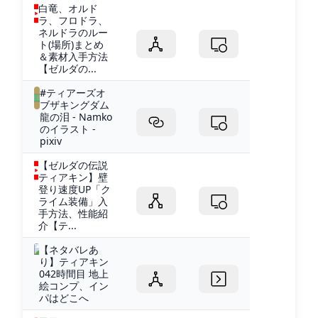
白竜、オルド
ラ、フロドラ、
ネルドラのルー
ト(場所)まとめ
＆素材入手方法
【ゼルダの...
#ティアーズオ
ブザキングダム
龍の泪 - Namko
のイラスト -
pixiv
【ゼルダの伝説
ティアキン】壁
登り速度UP「ク
ライム装備」入
手方法、性能紹
介【テ...
【ネタバレあ
り】ティアキン
042時間目 地上
絵コンプ、イン
パはどこへ