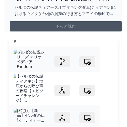
所と行き方【ゼルダの伝説ティアーズオブザキン
ゼルダの伝説ティアーズオブザキングダム(ティアキン)に
グダム】 - ゲームウィズ
おけるウメタケ台地の洞窟の行き方とマヨイの場所で
す。ティアキンウメタケ台地の洞窟のマヨイの場所やマ
ップ位置をはじめ、行く方法や宝箱の情報などを掲載し
もっと読む
ています。
#
ゼルダの伝説シ
リーズ マリオ
ペディア
Fandom
【ゼルダの伝説
ティアキン】地
底からの呼び声
の攻略【エピソ
ードチャレン
ジ】...
限定版 【新
品】ゼルダの伝
説 ティアー...