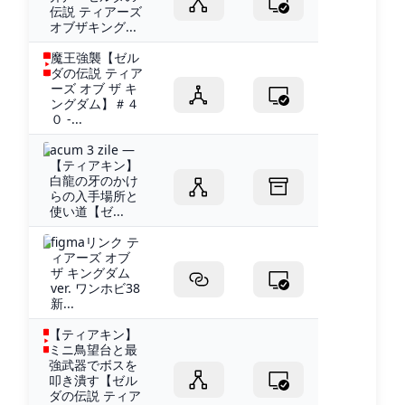
伝説 ティアーズ
オブザキング...
魔王強襲【ゼル
ダの伝説 ティア
ーズ オブ ザ キ
ングダム】＃４
０ -...
acum 3 zile —
【ティアキン】
白龍の牙のかけ
らの入手場所と
使い道【ゼ...
figmaリンク テ
ィアーズ オブ
ザ キングダム
ver. ワンホビ38
新...
【ティアキン】
ミニ鳥望台と最
強武器でボスを
叩き潰す【ゼル
ダの伝説 ティア