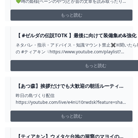
💚噂の姫様(ペーンのやつ)とか昔の文章を読み取ったりと
か！物語に重要そうなの見ていきたいぞ～！💪( ᐡ. ̫ .ᐡ )✨
🍋お願い🍋1.人と接している、ということを意識して言
もっと読む
葉使いには気をつけて下さい。配信者や他の方が不快に
なる発言や行為はやめて欲し...
【 #ゼルダの伝説TOTK 】最後に向けて装備集め&強化
#VTUBER】 - YOUTUBE
ネタバレ・指示・アドバイス・知識マウント禁止✖※聞いたら教えて
の #ティアキン ☟https://www.youtube.com/playlist?
list=PLSxRWgtf_z0tCm90Bs-
GTIPINJ9bY3IIj∿∿∿∿∿∿∿∿∿∿∿∿∿∿∿∿∿∿∿∿∿∿∿∿∿
もっと読む
【あつ森】挨拶だけでも大歓迎の朝活ルーティー
ン配信🌳｜あつまれどうぶつの森｜ACNH -
昨日の島づくり配信
YOUTUBE
https://youtube.com/live/e4nU10rwdsk?feature=share
朝活配信のアーカイブは約1週間でメンバー限定にしてい
ます！https://www.youtube.com/playlist?
もっと読む
list=PLepeaq7GWCnCQF9seNMK5SXGsbkNk...
【ティアキン】ウメタケ台地の洞窟のマヨイの場