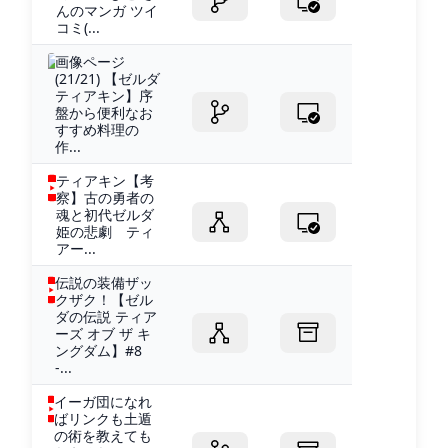
んのマンガ ツイ
コミ(...
画像ページ
(21/21) 【ゼルダ
ティアキン】序
盤から便利なお
すすめ料理の
作...
ティアキン【考
察】古の勇者の
魂と初代ゼルダ
姫の悲劇 ティ
アー...
伝説の装備ザッ
クザク！【ゼル
ダの伝説 ティア
ーズ オブ ザ キ
ングダム】#8
-...
イーガ団になれ
ばリンクも土遁
の術を教えても