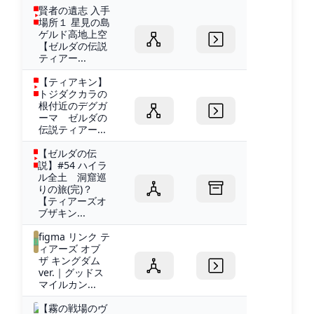
賢者の遺志 入手
場所１ 星見の島
ゲルド高地上空
【ゼルダの伝説
ティアー...
【ティアキン】
トジダクカラの
根付近のデグガ
ーマ ゼルダの
伝説ティアー...
【ゼルダの伝
説】#54 ハイラ
ル全土 洞窟巡
りの旅(完)？
【ティアーズオ
ブザキン...
figma リンク テ
ィアーズ オブ
ザ キングダム
ver.｜グッドス
マイルカン...
【霧の戦場のヴ