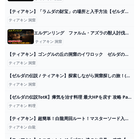
【ティアキン】「ラムダの財宝」の場所と入手方法【ゼルダの伝説 ティアーズオブザキングダム】 昇遊GAME
ティアキン 洞窟
エルデンリング ファルム・アズラの獣人討伐！ 林脇の洞窟の場所は？ 【ELDEN RING】 - ニコニコ動画
ティアキン 洞窟
【ティアキン】ゴングルの丘の洞窟のイワロック ゼルダの伝説ティアーズ オブザキングダム #ゼルダの伝説 #ティアキン #zelda - YouTube
ティアキン 洞窟
【ゼルダの伝説 / ティアキン】探索しながら洞窟探しの旅！(フィローネ地方編)【みつあめ/#新人Vtuber】 - YouTube
ティアキン 洞窟
【ゼルダの伝説TotK】瘴気を治す料理 最大HPを戻す 攻略 Part92 #ティアキン #ゼルダの伝説 #totk #TearsOfTheKingdom - YouTube
ティアキン 料理
【ティアキン】超簡単！白龍周回ルート！マスターソード入手が楽になるチャレンジ！【ゼルダの伝説】 - YouTube
ティアキン 白龍