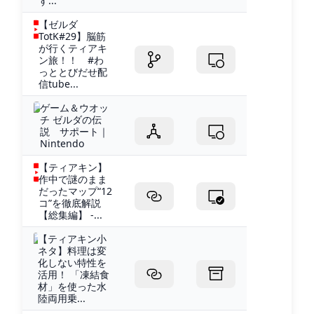
ず...
【ゼルダ
TotK#29】脳筋
が行くティアキ
ン旅！！ #わ
っととびだせ配
信tube...
ゲーム＆ウオッ
チ ゼルダの伝
説 サポート｜
Nintendo
【ティアキン】
作中で謎のまま
だったマップ“12
コ”を徹底解説
【総集編】 -...
【ティアキン小
ネタ】料理は変
化しない特性を
活用！ 「凍結食
材」を使った水
陸両用乗...