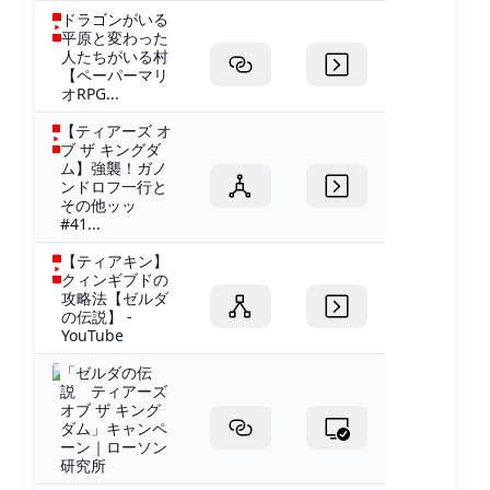
ドラゴンがいる
平原と変わった
人たちがいる村
【ペーパーマリ
オRPG...
【ティアーズ オ
ブ ザ キングダ
ム】強襲！ガノ
ンドロフ一行と
その他ッッ
#41...
【ティアキン】
クィンギブドの
攻略法【ゼルダ
の伝説】 -
YouTube
「ゼルダの伝
説 ティアーズ
オブ ザ キング
ダム」キャンペ
ーン｜ローソン
研究所