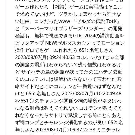
ゲーム作れたろ 【雑談】ゲームに実写感はそこま
で求めてないけど、グラがしょぼかったら許せな
い理由、コレだったwww 「ゼルダの伝説 TotK」
と「スーパーマリオブラザーズ ワンダー」の開発
秘話も。無料で視聴できるGDC 2024の講演動画を
ピックアップ NEW!ゼルダスカウォってモーション
操作ゼロでもゲーム作れたろ 651: 名無しさん
2023/08/07(月) 09:24:40.63 コルテンだけじゃ全部
の洞窟の場所はわからない？残り個数はわかるけ
ど サイハテの島の洞窟が残ってたのにハテノ砦近
くのコルテンには場所わからないって言われた 攻
略サイトだとこのコルテンが一番近いはずなんだ
けど 656: 名無しさん 2023/08/07(月) 10:20:49.48
>>651 別のチャレンジ関係や祠の場所がネタばれ
になる洞窟は教えてくれない コルテンが教えてく
れなくなったらサトリで虱潰しする前にとりあえ
ず祠コンプとチャレンジ消化するのが良い 652: 名
無しさん 2023/08/07(月) 09:37:22.38 ミニチャレ