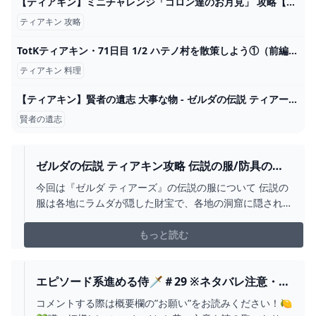
【ティアキン】ミニチャレンジ「ゴロン達のお月見」 攻略【ゼルダの伝説】 - YouTube
ティアキン 攻略
TotKティアキン・71日目 1/2 ハテノ村を散策しよう①（前編） - ちょっとしたゲーム日記：楽天ブログ
ティアキン 料理
【ティアキン】賢者の遺志 大事な物 - ゼルダの伝説 ティアーズオブザキングダム 攻略Wiki ティアキン ： ヘイグ攻略まとめWiki
賢者の遺志
ゼルダの伝説 ティアキン攻略 伝説の服/防具の入
手場所と性能
今回は『ゼルダ ティアーズ』の伝説の服について 伝説の
服は各地にラムダが隠した財宝で、各地の洞窟に隠され
ている祠近くの宝箱を見つけると特殊効果付きの防具を
入手することが出来ます。 そこで今回は、『ゼルダの伝
もっと読む
説 ティアーズ …
エピソード系進める侍🗡＃29 ※ネタバレ注意・禁
止【ゼルダの伝説：ティアーズオブザキングダ
コメントする際は概要欄の”お願い”をお読みください！🍋
ム】 - YOUTUBE