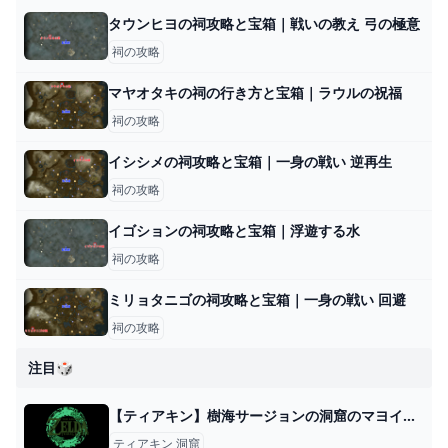
タウンヒヨの祠攻略と宝箱｜戦いの教え 弓の極意
祠の攻略
マヤオタキの祠の行き方と宝箱｜ラウルの祝福
祠の攻略
イシシメの祠攻略と宝箱｜一身の戦い 逆再生
祠の攻略
イゴションの祠攻略と宝箱｜浮遊する水
祠の攻略
ミリョタニゴの祠攻略と宝箱｜一身の戦い 回避
祠の攻略
注目🎲
【ティアキン】樹海サージョンの洞窟のマヨイの場所と行き方【ゼルダの伝説ティアーズオブザキングダム】 - ゲームウィズ
ティアキン 洞窟