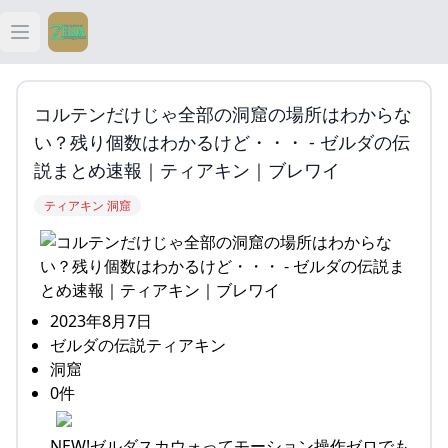
Open main menu
ティアキン
コルテンだけじゃ全部の洞窟の場所はわからな
ティアキン 祠
い？残り個数はわかるけど・・・ - ゼルダの伝
説まとめ速報｜ティアキン｜ブレワイ
ティアキン 武器
ティアキン 洞窟
ティアキン 攻略
2023年8月7日
ゼルダの伝説ティアキン
洞窟
0件
NEW!ゼルダスカウォってモーション操作ゼロでも