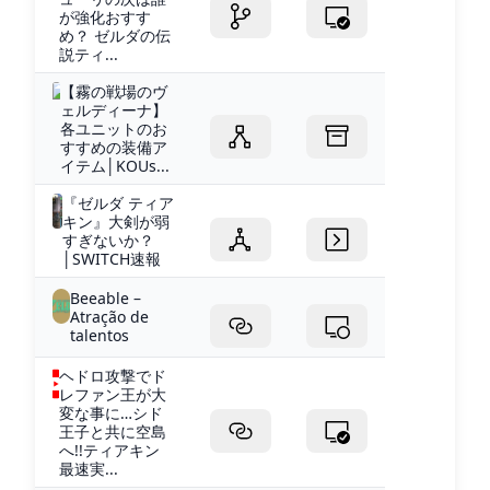
が強化おすす
め？ ゼルダの伝
説ティ...
【霧の戦場のヴ
ェルディーナ】
各ユニットのお
すすめの装備ア
イテム│KOUs...
『ゼルダ ティア
キン』大剣が弱
すぎないか？
│SWITCH速報
Beeable –
Atração de
talentos
ヘドロ攻撃でド
レファン王が大
変な事に…シド
王子と共に空島
へ!!ティアキン
最速実...