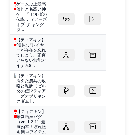
ゲーム史上最高
傑作と名高い神
ゲー『 ゼルダの
伝説 ティアーズ
オブ ザ キング
ダ...
【ティアキン】
9割のプレイヤ
ーが存在を忘れ
てしまう、正直
いらない無能ア
イテム8...
【ティアキン】
消えた農具の攻
略と報酬【ゼル
ダの伝説ティア
ーズオブザキン
グダム】...
【ティアキン】
最新増殖バグ
（ver1.2.1）最
高効率！壊れ物
も簡単アイテム