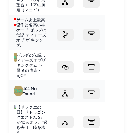
望台エリアの洞
窟（マヨイ）...
ゲーム史上最高
傑作と名高い神
ゲー『 ゼルダの
伝説 ティアーズ
オブ ザ キング
ダ...
ゼルダの伝説 テ
ィアーズオブザ
キングダム ＞
賢者の遺志 -
nJOY
404 Not
Found
【ドラクエの
日】『ドラゴン
クエストXI S』
が40％オフ。“過
ぎ去りし時を求
め...