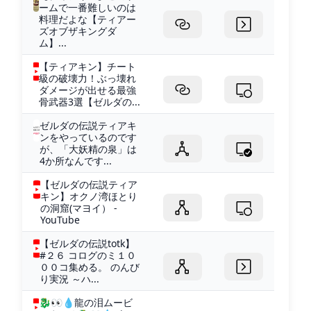
ームで一番難しいのは
料理だよな【ティアー
ズオブザキングダ
ム】...
【ティアキン】チート
級の破壊力！ぶっ壊れ
ダメージが出せる最強
骨武器3選【ゼルダの...
ゼルダの伝説ティアキ
ンをやっているのです
が、「大妖精の泉」は
4か所なんです...
【ゼルダの伝説ティア
キン】オクノ湾ほとり
の洞窟(マヨイ） -
YouTube
【ゼルダの伝説totk】
#２６ コログのミ１０
００コ集める。 のんび
り実況 ～ハ...
🐉👀💧龍の泪ムービ