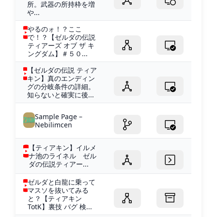
所。武器の所持枠を増
や...
やるのォ！？ここ
で！？【ゼルダの伝説
ティアーズ オブ ザ キ
ングダム】＃５０...
【ゼルダの伝説 ティア
キン】真のエンディン
グの分岐条件の詳細。
知らないと確実に後...
Sample Page –
Nebilimcen
【ティアキン】イルメ
ナ池のライネル ゼル
ダの伝説ティアー...
ゼルダと白龍に乗って
マスソを抜いてみる
と？【ティアキン
TotK】裏技 バグ 検...