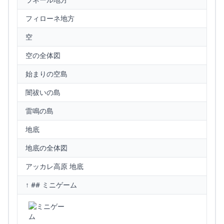
フィローネ地方
空
空の全体図
始まりの空島
闇祓いの島
雷鳴の島
地底
地底の全体図
アッカレ高原 地底
↑ ## ミニゲーム