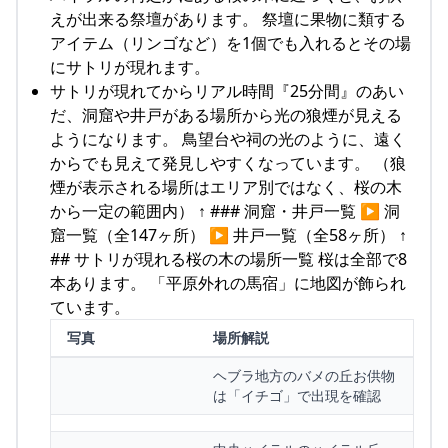
えが出来る祭壇があります。 祭壇に果物に類する
アイテム（リンゴなど）を1個でも入れるとその場
にサトリが現れます。
サトリが現れてからリアル時間『25分間』のあい
だ、洞窟や井戸がある場所から光の狼煙が見える
ようになります。 鳥望台や祠の光のように、遠く
からでも見えて発見しやすくなっています。 （狼
煙が表示される場所はエリア別ではなく、桜の木
から一定の範囲内） ↑ ### 洞窟・井戸一覧 ▶ 洞
窟一覧（全147ヶ所） ▶ 井戸一覧（全58ヶ所） ↑
## サトリが現れる桜の木の場所一覧 桜は全部で8
本あります。 「平原外れの馬宿」に地図が飾られ
ています。
写真
場所解説
ヘブラ地方のバメの丘お供物
は「イチゴ」で出現を確認