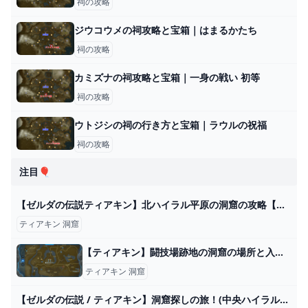
祠の攻略
ジウコウメの祠攻略と宝箱｜はまるかたち
祠の攻略
カミズナの祠攻略と宝箱｜一身の戦い 初等
祠の攻略
ウトジシの祠の行き方と宝箱｜ラウルの祝福
祠の攻略
注目🎈
【ゼルダの伝説ティアキン】北ハイラル平原の洞窟の攻略【クライムグローブ】 こころぐゲーム
ティアキン 洞窟
【ティアキン】闘技場跡地の洞窟の場所と入手アイテム【ゼルダの伝説ティアーズオブザキングダム】 - 神ゲー攻略
ティアキン 洞窟
【ゼルダの伝説 / ティアキン】洞窟探しの旅！(中央ハイラル編)【みつあめ/#新人Vtuber】 - YouTube