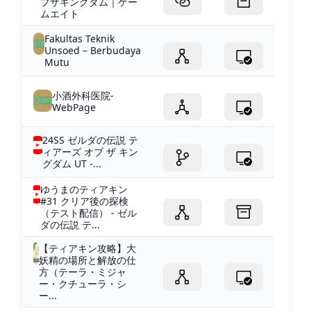
ブザキングダム｜ゲー
ムエイト
Fakultas Teknik
Unsoed – Berbudaya
Mutu
小酒外科医院-
WebPage
24SS ゼルダの伝説 テ
ィアーズ オブ ザ キン
グダム UT -...
ゆうまのティアキン
#31 クリア後の探検
（テスト配信） - ゼル
ダの伝説 テ...
【ティアキン攻略】大
妖精の場所と解放の仕
方（テーラ・ミジャ
ー・クチューラ・シ
ー...