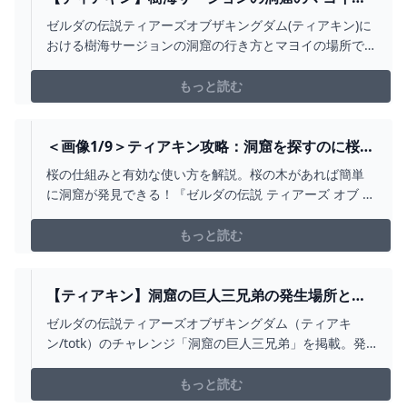
の洞…
場所と行き方【ゼルダの伝説ティアーズオブザキ
ゼルダの伝説ティアーズオブザキングダム(ティアキン)に
ングダム】 - ゲームウィズ
おける樹海サージョンの洞窟の行き方とマヨイの場所で
す。ティアキン樹海サージョンの洞窟のマヨイの場所や
マップ位置をはじめ、行く方法や宝箱(防具)の情報などを
もっと読む
掲載しています。
＜画像1/9＞ティアキン攻略：洞窟を探すのに桜の
木が超便利！ 効率よく洞窟を発見する方法【ゼル
桜の仕組みと有効な使い方を解説。桜の木があれば簡単
ダ ティアーズ オブ ザ キングダム日記＃14】 - 電
に洞窟が発見できる！『ゼルダの伝説 ティアーズ オブ ザ
撃オンライン
キングダム（ティアキン）』『電撃オンライン』は、ゲ
ーム、アニメ、ガジェット等の最新情報を発信する総合
もっと読む
エンタメサイトです。
【ティアキン】洞窟の巨人三兄弟の発生場所とや
り方【ゼルダの伝説ティアーズオブザキングダ
ゼルダの伝説ティアーズオブザキングダム（ティアキ
ム】 - 神ゲー攻略
ン/totk）のチャレンジ「洞窟の巨人三兄弟」を掲載。発
生条件や場所などについても紹介しています。
もっと読む