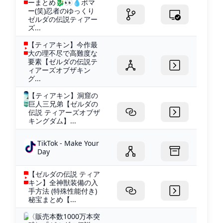
ーまとめ🐉👀💧ボマ
ー(笑)忍者のゆっくり
ゼルダの伝説ティアー
ズ...
【ティアキン】今作最
大の理不尽で高難度な
要素【ゼルダの伝説テ
ィアーズオブザキン
グ...
【ティアキン】洞窟の
巨人三兄弟【ゼルダの
伝説 ティアーズオブザ
キングダム】...
TikTok - Make Your
Day
【ゼルダの伝説 ティア
キン】全神獣装備の入
手方法 (特殊性能付き)
秘宝まとめ【...
〈販売本数1000万本突