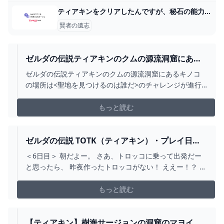
ティアキンをクリアしたんですが、秘石の能力の力を倍加させると... - Yahoo!知恵袋
賢者の遺志
ゼルダの伝説ティアキンのクムの源流洞窟にある
キノコの場所は<聖地を見つけるのは... - YAHOO!
ゼルダの伝説ティアキンのクムの源流洞窟にあるキノコ
知恵袋
の場所は<聖地を見つけるのは誰だ>のチャレンジが進行
していないと発現しませんか。 そんなことないですよ！
私はチャレンジを受ける前に行きましたよ。
もっと読む
ゼルダの伝説 TOTK（ティアキン）・プレイ日
記 ６日目/７日目 - ちょっとしたゲーム日記：楽
＜6日目＞ 朝だよー。 さあ、トロッコに乗って出発だー
天ブログ
と思ったら、 昨夜作ったトロッコがない！ ええー！？ あ
っ、はじめに見つけたみたいにバラバラになってる！😱
時間が経つと元に戻っちゃうのかな？ しゃーない、作り
もっと読む
直しだ。 1回作ったから作り直すのにさほど時間はかから
なかった。 気を取り直して、よし、出発！ 採掘の洞窟だ
って。 洞窟へ行くといいと言われたのはさっきの（岸辺
【ティアキン】樹海サージョンの洞窟のマヨイの