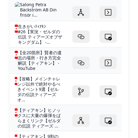
Salong Petra
Bäckström AB Din
frisör i...
生きがいﾃｨｱｷﾝ
#26【実況・ゼルダの
伝説 ティアーズオブザ
キングダム】 -...
【全20箇所】賢者の遺
志の場所・行き方完全
解説【ティアキン】 -
YouTube
【攻略】メインチャレ
ンジ以外で絶対やるべ
きイベント9選【ゼル
ダの伝説ティアーズ
オ...
【ティアキン】ヒノッ
クスに大量の爆弾をば
らまくリンク【ゼルダ
の伝説 ティアーズ ...
【ティアキン】9割の