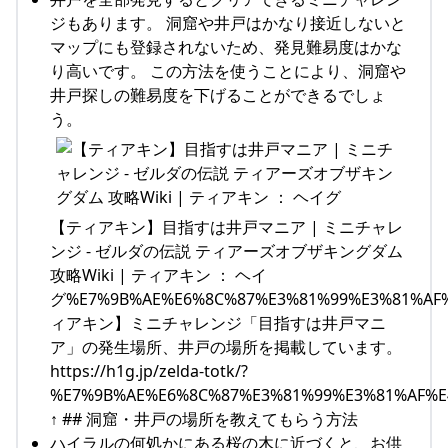
ジもあります。 洞窟や井戸はかなり接近しないと
マップにも登録されないため、発見難易度はかな
り高いです。 この方法を使うことにより、洞窟や
井戸探しの難易度を下げることができるでしょ
う。
【ティアキン】目指すは井戸マニア | ミニチャレ
ンジ - ゼルダの伝説 ティアーズオブザキングダム
攻略Wiki | ティアキン ： ヘイ
グ%E7%9B%AE%E6%8C%87%E3%81%99%E3%81%AF
ィアキン】ミニチャレンジ「目指すは井戸マニ
ア」の発生場所、井戸の場所を掲載しています。
https://h1g.jp/zelda-totk/?
%E7%9B%AE%E6%8C%87%E3%81%99%E3%81%AF%E
↑ ## 洞窟・井戸の場所を教えてもらう方法
ハイラルの何処かにある桜の木に近づくと、お供