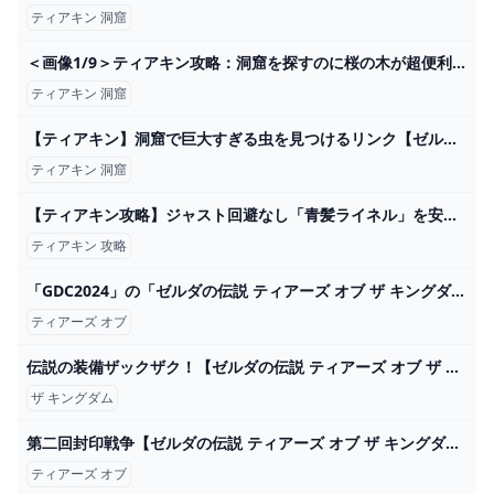
ティアキン 洞窟
＜画像1/9＞ティアキン攻略：洞窟を探すのに桜の木が超便利！ 効率よく洞窟を発見する方法【ゼルダ ティアーズ オブ ザ キングダム日記＃14】 - 電撃オンライン
ティアキン 洞窟
【ティアキン】洞窟で巨大すぎる虫を見つけるリンク【ゼルダの伝説 ティアーズ オブ ザ キングダム】 - YouTube
ティアキン 洞窟
【ティアキン攻略】ジャスト回避なし「青髪ライネル」を安全に倒して獣王の弓を手に入れる為の簡単討伐方法と出現場所を紹介します【ティアーズオブザキングダム】 - YouTube
ティアキン 攻略
「GDC2024」の「ゼルダの伝説 ティアーズ オブ ザ キングダム」講演がYouTubeで公開！ - GAME Watch
ティアーズ オブ
伝説の装備ザックザク！【ゼルダの伝説 ティアーズ オブ ザ キングダム】#8 - YouTube
ザ キングダム
第二回封印戦争【ゼルダの伝説 ティアーズ オブ ザ キングダム】＃８７ - YouTube
ティアーズ オブ