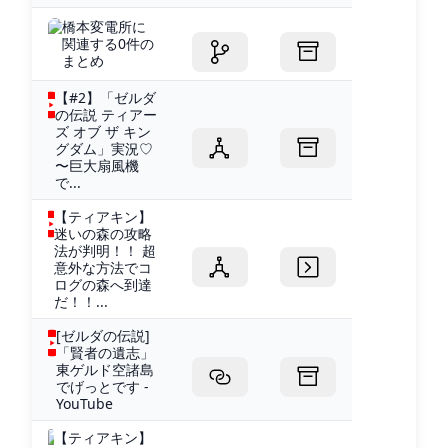
橋本変電所に
関連する0件の
まとめ
【#2】「ゼルダ
の伝説 ティアー
ズ オブ ザ キン
グダム」実況♡
〜巨大扇風機
で...
【ティアキン】
迷いの森の攻略
法が判明！！ 超
意外な方法でコ
ログの森へ到達
だ！！...
[ゼルダの伝説]
「賢者の遺志」
東ゲルド空諸島
でげっとです -
YouTube
【ティアキン】