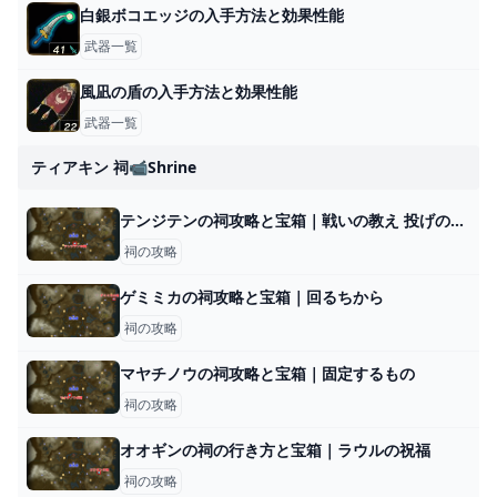
白銀ボコエッジの入手方法と効果性能
武器一覧
風凪の盾の入手方法と効果性能
武器一覧
ティアキン 祠📹shrine
テンジテンの祠攻略と宝箱｜戦いの教え 投げの極意
祠の攻略
ゲミミカの祠攻略と宝箱｜回るちから
祠の攻略
マヤチノウの祠攻略と宝箱｜固定するもの
祠の攻略
オオギンの祠の行き方と宝箱｜ラウルの祝福
祠の攻略