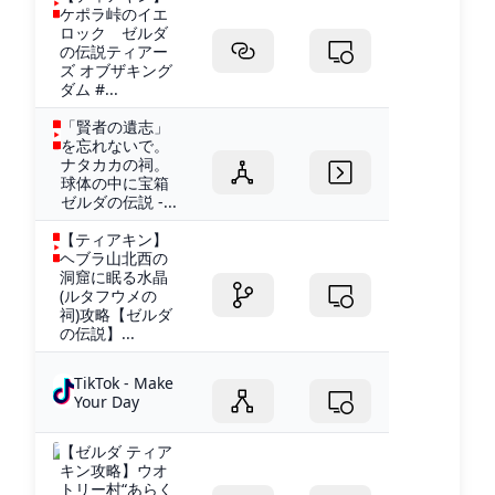
ケポラ峠のイエ
ロック ゼルダ
の伝説ティアー
ズ オブザキング
ダム #...
「賢者の遺志」
を忘れないで。
ナタカカの祠。
球体の中に宝箱
ゼルダの伝説 -...
【ティアキン】
ヘブラ山北西の
洞窟に眠る水晶
(ルタフウメの
祠)攻略【ゼルダ
の伝説】...
TikTok - Make
Your Day
【ゼルダ ティア
キン攻略】ウオ
トリー村“あらく