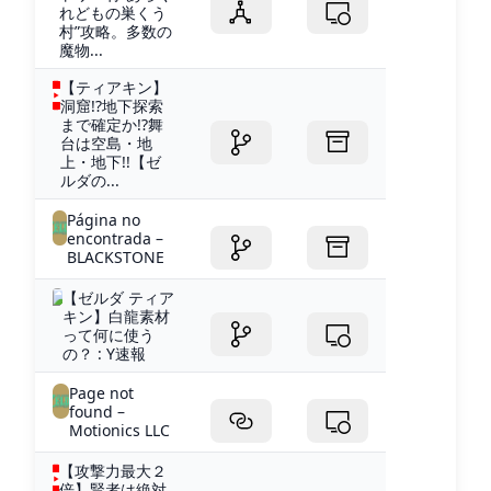
れどもの巣くう
村”攻略。多数の
魔物...
【ティアキン】
洞窟!?地下探索
まで確定か!?舞
台は空島・地
上・地下!!【ゼ
ルダの...
Página no
encontrada –
BLACKSTONE
【ゼルダ ティア
キン】白龍素材
って何に使う
の？ : Y速報
Page not
found –
Motionics LLC
【攻撃力最大２
倍】賢者は絶対