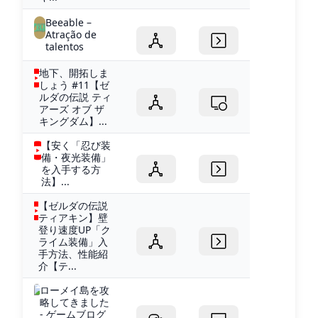
Beeable –
Atração de
talentos
地下、開拓しま
しょう #11【ゼ
ルダの伝説 ティ
アーズ オブ ザ
キングダム】...
【安く「忍び装
備・夜光装備」
を入手する方
法】...
【ゼルダの伝説
ティアキン】壁
登り速度UP「ク
ライム装備」入
手方法、性能紹
介【テ...
ローメイ島を攻
略してきました
- ゲームブログ