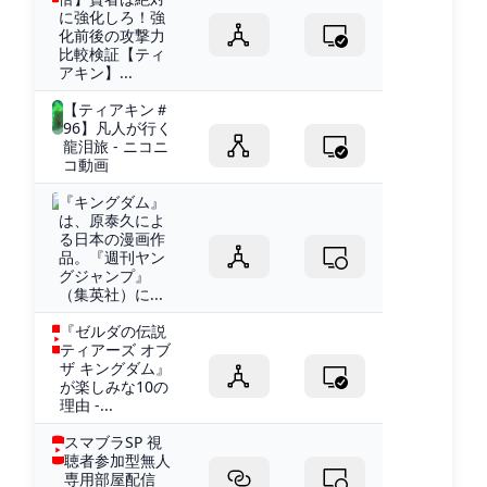
に強化しろ！強
化前後の攻撃力
比較検証【ティ
アキン】...
【ティアキン＃
96】凡人が行く
龍泪旅 - ニコニ
コ動画
『キングダム』
は、原泰久によ
る日本の漫画作
品。『週刊ヤン
グジャンプ』
（集英社）に...
『ゼルダの伝説
ティアーズ オブ
ザ キングダム』
が楽しみな10の
理由 -...
スマブラSP 視
聴者参加型無人
専用部屋配信