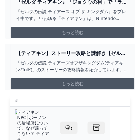
『ゼルダ ティアキン』「ジョクウの祠」で「ラウ
ルの祝福」を攻略しました - ディスディスブログ
『ゼルダの伝説 ティアーズ オブ ザ キングダム』をプレ
イ中です。 いわゆる「ティアキン」は、Nintendo
Switch用のオープンワールド・アクション・アドベンチ
ャーゲームです。 前回は「ジョクウシニの祠」で「一身
もっと読む
の戦い 通電」を攻略しました。 今回は「ジョクウの祠」
で「ラウルの祝福」を攻略しています。 以降、ネ…
【ティアキン】ストーリー攻略と謎解き【ゼルダ
の伝説 ティアーズオブザキングダム】 昇遊GAME
「ゼルダの伝説 ティアーズオブザキングダム(ティアキ
ン/TotK)」のストーリーの攻略情報を紹介しています。ス
トーリーの進め方や、謎解きのやり方を解説していま
す。
もっと読む
#
ティアキン
NPC│ボーノン
の居場所につい
て。なぜ帰って
こない？ ティア
キ...