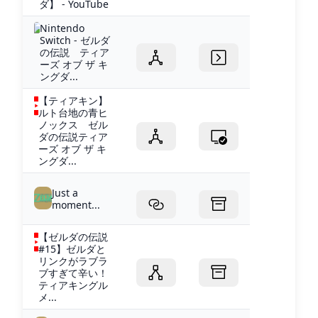
ダ】 - YouTube
Nintendo
Switch - ゼルダ
の伝説 ティア
ーズ オブ ザ キ
ングダ...
【ティアキン】
ルト台地の青ヒ
ノックス ゼル
ダの伝説ティア
ーズ オブ ザ キ
ングダ...
Just a
moment...
【ゼルダの伝説
#15】ゼルダと
リンクがラブラ
ブすぎて辛い！
ティアキングル
メ...