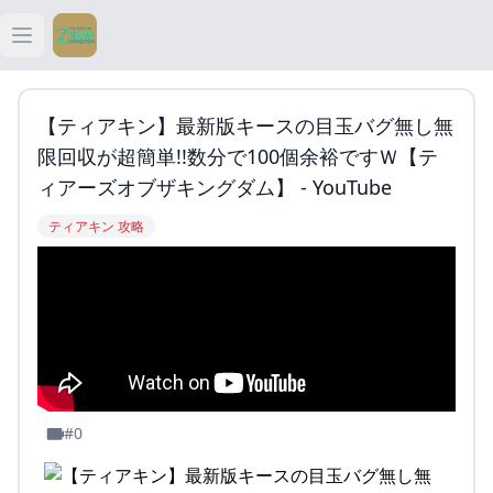
Open main menu
ティアキン
【ティアキン】最新版キースの目玉バグ無し無
ティアキン 祠
限回収が超簡単!!数分で100個余裕ですｗ【テ
ィアーズオブザキングダム】 - YouTube
ティアキン 武器
ティアキン 攻略
ティアキン 攻略
#0