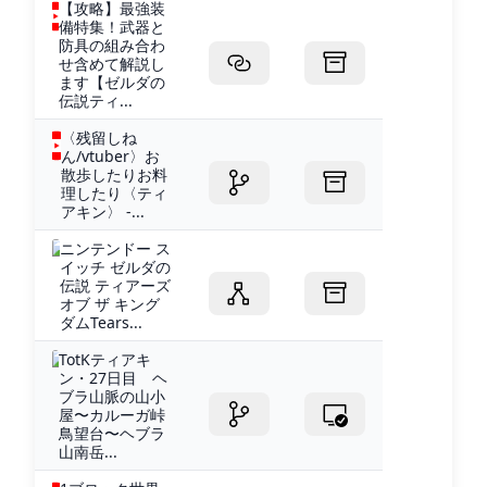
【攻略】最強装
備特集！武器と
防具の組み合わ
せ含めて解説し
ます【ゼルダの
伝説ティ...
〈残留しね
ん/vtuber〉お
散歩したりお料
理したり〈ティ
アキン〉 -...
ニンテンドー ス
イッチ ゼルダの
伝説 ティアーズ
オブ ザ キング
ダムTears...
TotKティアキ
ン・27日目 ヘ
ブラ山脈の山小
屋〜カルーガ峠
鳥望台〜ヘブラ
山南岳...