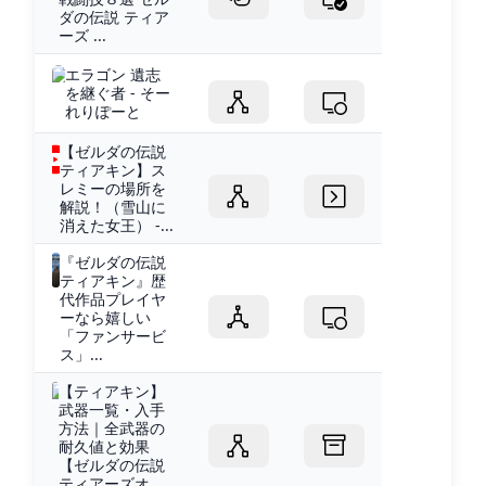
ダの伝説 ティア
ーズ ...
エラゴン 遺志
を継ぐ者 - そー
れりぽーと
【ゼルダの伝説
ティアキン】ス
レミーの場所を
解説！（雪山に
消えた女王） -...
『ゼルダの伝説
ティアキン』歴
代作品プレイヤ
ーなら嬉しい
「ファンサービ
ス」...
【ティアキン】
武器一覧・入手
方法｜全武器の
耐久値と効果
【ゼルダの伝説
ティアーズオ...