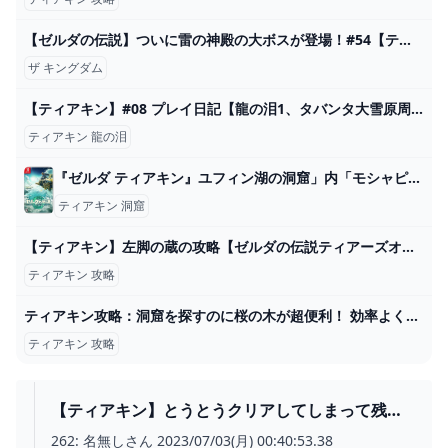
【ゼルダの伝説】ついに雷の神殿の大ボスが登場！#54【ティアーズ オブ ザ キングダム】 - YouTube
ザ キングダム
【ティアキン】#08 プレイ日記【龍の泪1、タバンタ大雪原周辺】 - Puple’s books
ティアキン 龍の泪
『ゼルダ ティアキン』ユフィン湖の洞窟」内「モシャピンの祠」とほこらチャレンジ「ユフィン湖の洞窟に眠る水晶」を攻略しました - ディスディスブログ
ティアキン 洞窟
【ティアキン】左脚の蔵の攻略【ゼルダの伝説ティアーズオブザキングダム】 - YouTube
ティアキン 攻略
ティアキン攻略：洞窟を探すのに桜の木が超便利！ 効率よく洞窟を発見する方法【ゼルダ ティアーズ オブ ザ キングダム日記＃14】 - 電撃オンライン
ティアキン 攻略
【ティアキン】とうとうクリアしてしまって残り
の人生どうすればいいか分からない件、クリア後
262: 名無しさん 2023/07/03(月) 00:40:53.38