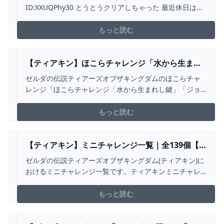
はみんなどう楽しんでるの？【ティアーズオブザ
ID:XXUQPhy30 とうとうクリアしちゃった 最近休日はず
キングダム】 ゼルダの伝説ティアーズオブザキン
っとこれやってたのに残りの人生何をやればいいんだ
グダム(ティアキン)攻略まとめ-コログ速報
264: 名無しさん 2023/07/03(月
もっと読む
【ティアキン】ほこらチャレンジ「水から生まれ
し鍵」「ジョチシウの祠」攻略【ゼルダの伝説】 -
ゼルダの伝説ティアーズオブザキングダムのほこらチャ
YOUTUBE
レンジ「ほこらチャレンジ「水から生まれし鍵」「ジョ
チシウの祠」の攻略法です。以下の記事で解説していま
す。https://gamepedia.jp/zelda-totk/challenges/6192
もっと読む
【ティアキン】ミニチャレンジ一覧｜全139個【ゼ
ルダの伝説ティアーズオブザキングダム】 - ゲー
ゼルダの伝説ティアーズオブザキングダム(ティアキン)に
ムウィズ
おけるミニチャレンジ一覧です。ティアキンミニチャレ
ンジ攻略をはじめ、その報酬や依頼人の場所をマップで
掲載しています。
もっと読む