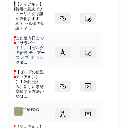
【ティアキン】
賢者の意志でチ
ューリの次は誰
が強化おすす
め？ ゼルダの伝
説ティ...
また逢う日まで
『サラバー
ド！』【ゼルダ
の伝説 ティアー
ズ オブ ザ キン
グダ...
【ゼルダの伝説
ティアキン】
(1.1.2修正済
み）新しい素材
増殖する方法が
やば...
年齢確認
【ティアキン】