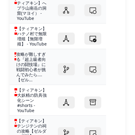
ティアキン】へ
ブラ山南岳の洞
窟(マヨイ） -
YouTube
【ティアキン】
ハテノ村で無限
増殖【無限増
殖】 - YouTube
攻略が難しすぎ
る『超上級者向
けの闘技場』に
戦闘初心者が挑
んでみたら....
【ゼル...
【ティアキン】
大妖精の防具強
化シーン
#shorts -
YouTube
【ティアキン】
テンジテンの祠
の攻略【ゼルダ