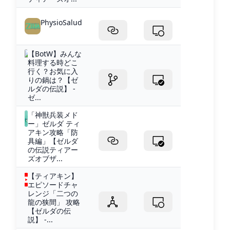
PhysioSalud
【BotW】みんな
料理する時どこ
行く？お気に入
りの鍋は？【ゼ
ルダの伝説】 -
ゼ...
「神獣兵装メド
ー」ゼルダ ティ
アキン攻略「防
具編」【ゼルダ
の伝説ティアー
ズオブザ...
【ティアキン】
エピソードチャ
レンジ「二つの
龍の狭間」 攻略
【ゼルダの伝
説】 -...