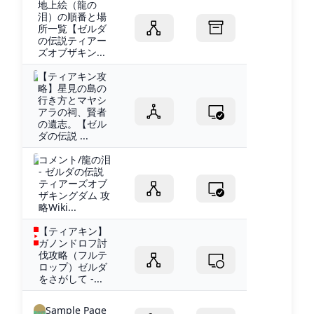
地上絵（龍の
泪）の順番と場
所一覧【ゼルダ
の伝説ティアー
ズオブザキン...
【ティアキン攻
略】星見の島の
行き方とマヤシ
アラの祠、賢者
の遺志。【ゼル
ダの伝説 ...
コメント/龍の泪
- ゼルダの伝説
ティアーズオブ
ザキングダム 攻
略Wiki...
【ティアキン】
ガノンドロフ討
伐攻略（フルテ
ロップ）ゼルダ
をさがして -...
Sample Page