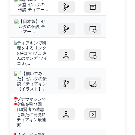
天堂 ゼルダの
伝説 ティアー...
【日本製】 ゼ
ルダの伝説 テ
ィアー...
ティアキンで料
理をするリンク
の4コマ ぴこ さ
んのマンガ ツイ
コミ(...
『【描いてみ
た】ゼルダの伝
説／ティアキン
【イラスト】』
ゾナウマシンで
空島を飛び回
れ!!賢者の遺志
も新たに発見!?
ティアキン最速
実...
【ゼルダの伝説