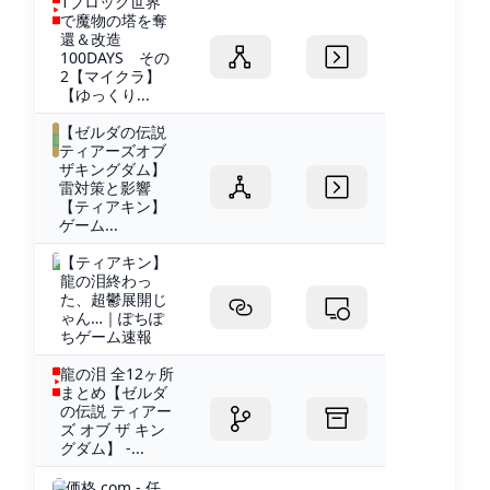
1ブロック世界
で魔物の塔を奪
還＆改造
100DAYS その
2【マイクラ】
【ゆっくり...
【ゼルダの伝説
ティアーズオブ
ザキングダム】
雷対策と影響
【ティアキン】
ゲーム...
【ティアキン】
龍の泪終わっ
た、超鬱展開じ
ゃん…｜ぽちぽ
ちゲーム速報
龍の泪 全12ヶ所
まとめ【ゼルダ
の伝説 ティアー
ズ オブ ザ キン
グダム】 -...
価格.com - 任