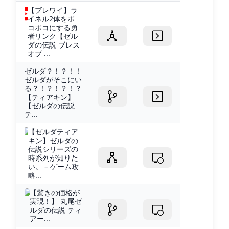
【ブレワイ】ラ
イネル2体をボ
コボコにする勇
者リンク【ゼル
ダの伝説 ブレス
オブ ...
ゼルダ？！？！！
ゼルダがそこにい
る？！？！？！？
【ティアキン】
【ゼルダの伝説
テ...
【ゼルダティア
キン】ゼルダの
伝説シリーズの
時系列が知りた
い。 – ゲーム攻
略...
【驚きの価格が
実現！】 丸尾ゼ
ルダの伝説 ティ
アー...