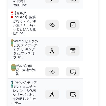
の伝説】 -
YouTube
【ゼルダ
TotK#29】脳筋
が行くティアキ
ン旅！！ #わ
っととびだせ配
信tube...
Switch ゼルダの
伝説 ティアーズ
オブ ザ キング
ダム ブレス オ
ブ ザ ...
ゼルダの伝
説 大地の汽
笛
『ゼルダ ティア
キン』ミニチャ
レンジ「大化石
シリーズ」3つ
を攻略しました
- デ...