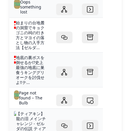
Oops
something
lost
始まりの台地麓
の洞窟でキョク
ゴニの祠の行き
方とマヨイの落
とし物の入手方
法【ゼルダ...
地底の裏ボスを
倒せるか!?史上
最強の地底に巣
食うキンググリ
オークを討伐せ
よ!!テ...
Page not
found – The
Bulb
【ティアキン】
龍の泪 メインチ
ャレンジ - ゼル
ダの伝説 ティア