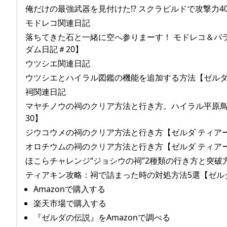
俺だけの最強武器を見付けた!? スクラビルドで攻撃力40
モドレコ関連日記
落ちてきた石と一緒に空へ参りまーす！ モドレコ＆パラ
ダム日記＃20】
ウツシエ関連日記
ウツシエとハイラル図鑑の機能を追加する方法【ゼルダ テ
祠関連日記
マヤチノウの祠のクリア方法と行き方。ハイラル平原鳥望
30】
ジウコウメの祠のクリア方法と行き方【ゼルダ ティアーズ
オロチウムの祠のクリア方法と行き方【ゼルダ ティアーズ
ほこらチャレンジ“ジョシウの祠”2種類の行き方と突破方
ティアキン攻略：祠で詰まった時の対処方法5選【ゼルダ 
Amazonで購入する
楽天市場で購入する
『ゼルダの伝説』をAmazonで調べる