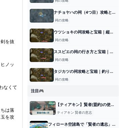
祠の攻略
ナチョヤハの祠（4つ目）攻略と行き方｜戻る力
祠の攻略
ウツショキの祠攻略と宝箱｜縦に横に
祠の攻略
、剣を抜
ススビエの祠の行き方と宝箱｜ラウルの祝福
祠の攻略
、ヒノッ
タジカツの祠攻略と宝箱｜釣り合うかたち
祠の攻略
わなくて
注目🎮
【ティアキン】賢者(盟約)の使い方とおすすめ強化優先度【ゼルダの伝説ティアーズオブザキングダム】 - 神ゲー攻略
たちは落
ティアキン 賢者の意志
目玉を攻
フィローネ空諸島で「賢者の遺志」を簡単にゲットする方法！ #ティアキン #ゼルダの伝説ティアーズオブザキングダム #ブロックゴーレム - YouTube