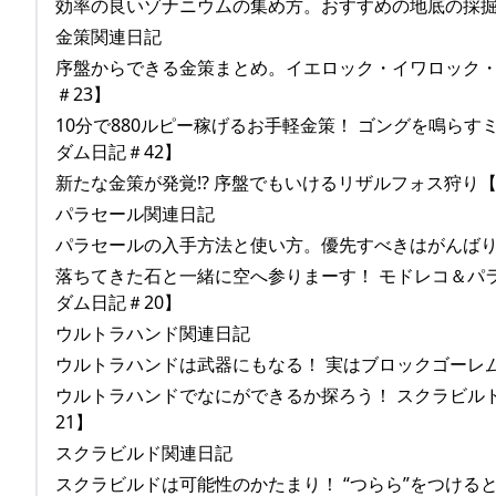
効率の良いゾナニウムの集め方。おすすめの地底の採掘場
金策関連日記
序盤からできる金策まとめ。イエロック・イワロック・希
＃23】
10分で880ルピー稼げるお手軽金策！ ゴングを鳴らす
ダム日記＃42】
新たな金策が発覚!? 序盤でもいけるリザルフォス狩り【ゼ
パラセール関連日記
パラセールの入手方法と使い方。優先すべきはがんばりゲ
落ちてきた石と一緒に空へ参りまーす！ モドレコ＆パラ
ダム日記＃20】
ウルトラハンド関連日記
ウルトラハンドは武器にもなる！ 実はブロックゴーレムに
ウルトラハンドでなにができるか探ろう！ スクラビルド
21】
スクラビルド関連日記
スクラビルドは可能性のかたまり！ “つらら”をつけると