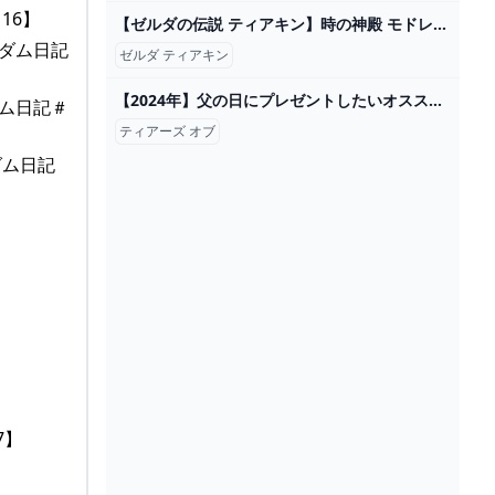
16】
【ゼルダの伝説 ティアキン】時の神殿 モドレコ、ナチョヤハの祠 ストーリー攻略 #4【ティアーズオブザキングダム】 - YouTube
グダム日記
ゼルダ ティアキン
【2024年】父の日にプレゼントしたいオススメゲーム機紹介！ ゲーム・フィギュア・トレカ・古着の買取ならお宝創庫
ダム日記＃
ティアーズ オブ
ダム日記
】
7】