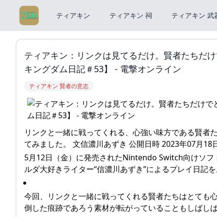
ティアキン
ティアキン 祠
ティアキン 武
ティアキン：リンクは見てるだけ。賢者たちだけで
キングダム日記＃53】 - 電撃オンライン
ティアキン 賢者の意志
リンクと一緒に戦ってくれる、心強い味方である賢者
てみました。 文信濃川あずき 公開日時 2023年07月18日(火
5月12日（金）に発売されたNintendo Switch
ルダ大好きライター“信濃川あずき”によるプレイ日記
今回、リンクと一緒に戦ってくれる賢者たちはとても
倒した痕跡であろう素材が転がっていることもしばし