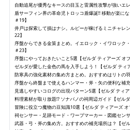
自動追尾が優秀なキースの目玉と雷属性攻撃が強いエレキ
盾サーフィン界の革命児トロッコ盾爆誕!! 移動が楽にな
＃19】
井戸は探索して損はナシ。ルピーが稼げるミニチャレンジ
22】
序盤からできる金策まとめ。イエロック・イワロック・希
＃23】
序盤にやっておきたいこと5選【ゼルダ ティアーズ オブ
ゼルダが愛した金色の馬を入手しよう！【ゼルダ ティアー
防寒具の強化素材の集め方まとめ。おすすめはリトの羽毛
序盤から終盤まで使えるハンマー・斧・矢の便利な補充場
見逃しやすいコログの出現パターン5選【ゼルダ ティアー
料理素材が取り放題!? ソナパノの祠周辺ガイド【ゼルダ 
冒険に役立つ魔物の豆知識10選【ゼルダ ティアーズ オブ
祠センサー・足跡モード・ワープマーカー・図鑑センサー
武器・弓・斧の集め方。おすすめの補充場所は？【ゼルダ 