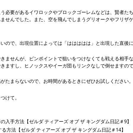
狙う必要があるイワロックやブロックゴーレムなどは、賢者た
れませんでした。また、空を飛んでしまうグリオークやフリザ
早いので、出現位置によっては「ははははは」と出現した直後
できませんが、ピンポイントで狙いをつけなくても戦える相手
できますし、ヒノックスやイーガ団もリンクなしで倒せますの
感がたまらないので、お時間があるときにぜひお試しください
をつけて。
入手方法【ゼルダ ティアーズ オブ ザ キングダム日記＃9】
方法【ゼルダ ティアーズ オブ ザ キングダム日記＃14】