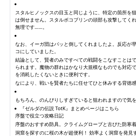
スタルヒノックスの目玉と同じように、特定の箇所を
は倒せません。スタルボコブリンの頭部も攻撃してく
無理です……。
なお、イーガ団はパッと倒してくれましたよ。反応が
コにしていました。
結論として、賢者のみですべての戦闘をこなすことは
られます。魔物の群れはかなり大規模なものでも対応
を消耗したくないときに便利です。
なにより、戦いを賢者たちに任せてひと休みする背徳
もちろん、のんびりしすぎていると狙われますので気
『ゼルダの伝説 TotK』まとめページはこちら
序盤で役立つ攻略日記
序盤のおすすめ防具。クライムグローブと古びた防寒着の
洞窟を探すのに桜の木が超便利！ 効率よく洞窟を発見する