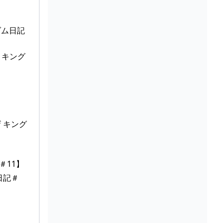
ダム日記
 キング
 キング
＃11】
日記＃