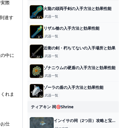
で実際
火龍の頭両手剣の入手方法と効果性能
武器一覧
到達す
リザル槍の入手方法と効果性能
武器一覧
近衛の剣・朽ちてないの入手場所と効果
敵の中に
武器一覧
ゾナニウムの硬盾の入手方法と効果性能
武器一覧
ゾーラの盾の入手方法と効果性能
てくれま
武器一覧
ティアキン 祠🎯shrine
インイサの祠（2つ目）攻略と宝箱｜組み合わせる力
のお仕