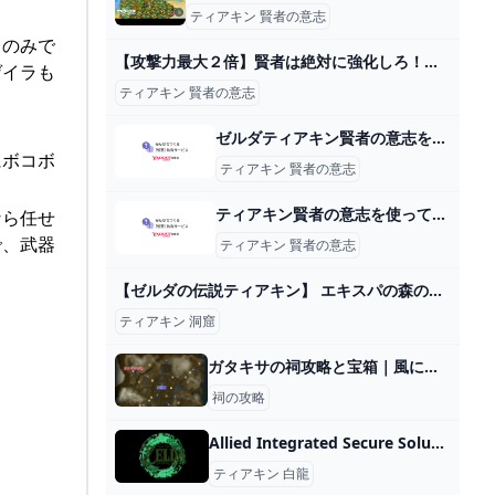
ティアキン 賢者の意志
ちのみで
【攻撃力最大２倍】賢者は絶対に強化しろ！強化前後の攻撃力比較検証【ティアキン】 - YouTube
ゲイラも
ティアキン 賢者の意志
ゼルダティアキン賢者の意志を集めています。しかしながらいろんな... - Yahoo!知恵袋
にボコボ
ティアキン 賢者の意志
ティアキン賢者の意志を使って得られる効果はなんですか？また同じ賢者に... - Yahoo!知恵袋
なら任せ
で、武器
ティアキン 賢者の意志
【ゼルダの伝説ティアキン】 エキスパの森の洞窟(マヨイ） - YouTube
。
ティアキン 洞窟
ガタキサの祠攻略と宝箱｜風に乗って
祠の攻略
Allied Integrated Secure Solutions Pvt. Ltd – Security Service In Hyderabad
ティアキン 白龍