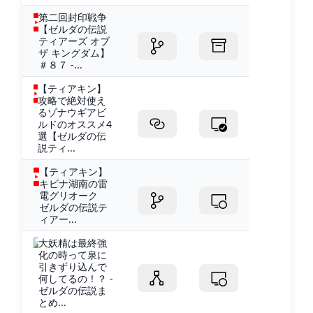
第二回封印戦争
【ゼルダの伝説
ティアーズ オブ
ザ キングダム】
＃８７ -...
【ティアキン】
攻略で絶対使え
るゾナウギアビ
ルドのオススメ4
選【ゼルダの伝
説ティ...
【ティアキン】
キビナ湖南の雷
電グリオーク
ゼルダの伝説テ
ィアー...
大妖精は最終強
化の時って泉に
引きずり込んで
何してるの！？ -
ゼルダの伝説ま
とめ...