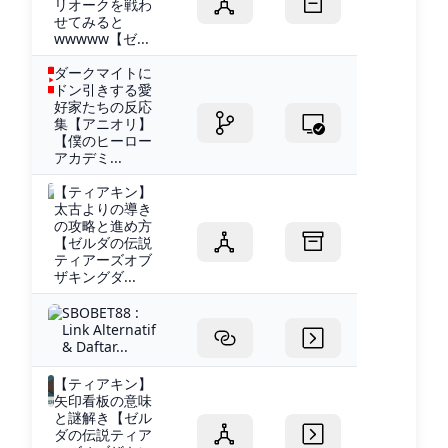
リオークを戦わ
せてみると
wwwww【ゼ...
ダークマイトに
ドン引きする愛
好家たちの反応
集【アニオリ】
【僕のヒーロー
アカデミ...
【ティアキン】
太古よりの導き
の攻略と進め方
【ゼルダの伝説
ティアーズオブ
ザキングダ...
SBOBET88 :
Link Alternatif
& Daftar...
【ティアキン】
矢印看板の意味
と謎解き【ゼル
ダの伝説ティア