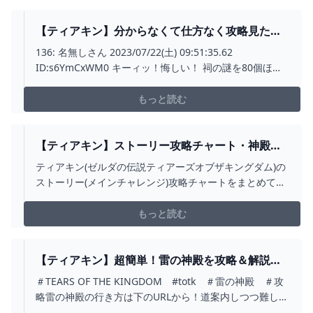
【ティアキン】分からなくて仕方なく攻略見たイ
ベント、祠はどこ？【ティアーズオブザキングダ
136: 名無しさん 2023/07/22(土) 09:51:35.62
ム】 ゼルダの伝説ティアーズオブザキングダム(テ
ID:s6YmCxWM0 キーィッ！悔しい！ 祠の謎を80個ほど
ィアキン)攻略まとめ-コログ速報
自力で解いたのに1つだけ攻略動画観ちまった 球を3つ繋
げる所までは分かったがあんな絶妙な位置に置
もっと読む
【ティアキン】ストーリー攻略チャート・神殿の
おすすめ攻略順【ゼルダの伝説ティアーズオブザ
ティアキン(ゼルダの伝説ティアーズオブザキングダム)の
キングダム】 ティアキン（ゼルダの伝説ティアー
ストーリー(メインチャレンジ)攻略チャートをまとめてい
ズオブザキングダム）攻略WIKI - ゲーム乱舞
ます。ストーリーと神殿攻略はどの順番で進めるべきな
のかのおすすめ攻略順や、各メインチャレンジ・神殿ク
もっと読む
リアで解放される要素・攻略のコツ、ストーリーで準備
しておくべきことやクリア後のやりこみ要素も解説して
いるので、ストーリー(メインチャレンジ)をどういう順番
【ティアキン】超簡単！雷の神殿を攻略＆解説＆
で進めるべきか迷っている方や詰まってしまった方はご
道案内【ゼルダの伝説ティアーズオブザキングダ
＃TEARS OF THE KINGDOM #totk ＃雷の神殿 ＃攻
参考にどうぞ。
ム】/ジャイと共のトニー - YOUTUBE
略雷の神殿の行き方は下のURLから！道案内しつつ難しい
ギミック・パズルを攻略しています！今後もアップして