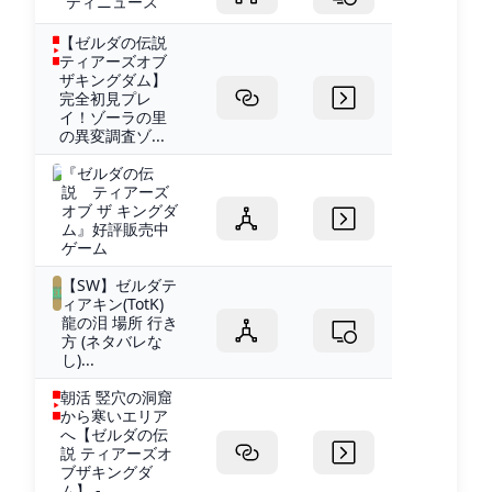
ティニュース
【ゼルダの伝説
ティアーズオブ
ザキングダム】
完全初見プレ
イ！ゾーラの里
の異変調査ゾ...
『ゼルダの伝
説 ティアーズ
オブ ザ キングダ
ム』好評販売中
ゲーム
【SW】ゼルダテ
ィアキン(TotK)
龍の泪 場所 行き
方 (ネタバレな
し)...
朝活 竪穴の洞窟
から寒いエリア
へ【ゼルダの伝
説 ティアーズオ
ブザキングダ
ム】 -...