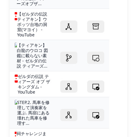
ーズオブザ...
【ゼルダの伝説
ティアキン】ウ
ボッツ台地の洞
窟(マヨイ） -
YouTube
【ティアキン】
白龍のウロコ 図
鑑に載らない素
材 - ゼルダの伝
説 ティアーズ...
ゼルダの伝説 テ
ィアーズ オブ ザ
キングダム -
YouTube
STEP.2. 馬車を修
理して演奏家を
運ぶ. 馬宿にある
壊れた馬車を修
理す...
祠チャレンジま