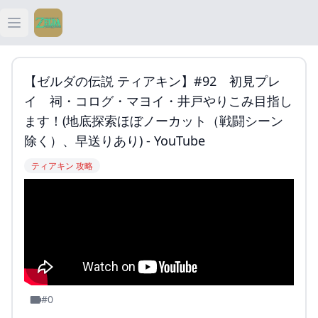
Open main menu
ティアキン
【ゼルダの伝説 ティアキン】#92 初見プレ
ティアキン 祠
イ 祠・コログ・マヨイ・井戸やりこみ目指し
ます！(地底探索ほぼノーカット（戦闘シーン
ティアキン 武器
除く）、早送りあり) - YouTube
ティアキン 攻略
ティアキン 攻略
#0