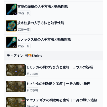
雷龍の頭槍の入手方法と効果性能
武器一覧
放水柱盾の入手方法と効果性能
武器一覧
ヒノックス槍の入手方法と効果性能
武器一覧
ティアキン 祠🎊shrine
モモシカの祠の行き方と宝箱｜ラウルの祝福
祠の攻略
キマヤタの祠攻略と宝箱｜一身の戦い 粉砕
祠の攻略
マヤチデギナの祠攻略と宝箱｜一身の戦い 追跡
祠の攻略