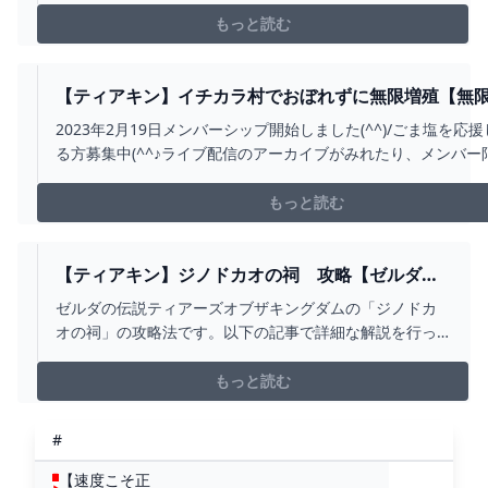
いきますのでチャンネル登録ベルマークお願いします。
もっと読む
高評価やコメント頂けると励みになります(^^♪雷の神殿へ
いく方法↓https://www...
【ティアキン】イチカラ村でおぼれずに無限増殖【無限増
YOUTUBE
2023年2月19日メンバーシップ開始しました(^^)/ごま塩を応
る方募集中(^^♪ライブ配信のアーカイブがみれたり、メンバー
に参加できたりします。
https://www.youtube.com/channel/UCwlHzvSaYkVLFwfS3gX
もっと読む
チャンネル登録＆高評価は...
【ティアキン】ジノドカオの祠 攻略【ゼルダの
伝説】 - YOUTUBE
ゼルダの伝説ティアーズオブザキングダムの「ジノドカ
オの祠」の攻略法です。以下の記事で詳細な解説を行っ
ています。https://gamepedia.jp/zelda-
totk/dungeons/dungeon-143
もっと読む
#
【速度こそ正