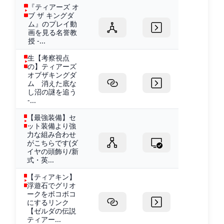
『ティアーズ オ
ブ ザ キングダ
ム』のプレイ動
画を見る名誉教
授 -...
生【考察視点
の】ティアーズ
オブザキングダ
ム 消えた底な
し沼の謎を追う
-...
【最強装備】セ
ット装備より強
力な組み合わせ
がこちらです(ダ
イヤの頭飾り/新
式・英...
【ティアキン】
浮遊石でグリオ
ークをボコボコ
にするリンク
【ゼルダの伝説
ティアー...