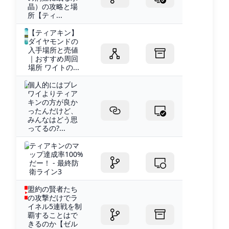
晶）の攻略と場
所【ティ...
【ティアキン】
ダイヤモンドの
入手場所と売値
｜おすすめ周回
場所 ワイトの...
個人的にはブレ
ワイよりティア
キンの方が良か
ったんだけど、
みんなはどう思
ってるの?...
ティアキンのマ
ップ達成率100%
だー！ - 最終防
衛ライン3
盟約の賢者たち
の攻撃だけでラ
イネル5連戦を制
覇することはで
きるのか【ゼル