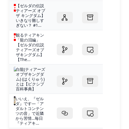
【ゼルダの伝説
ティアーズ オブ
ザ キングダム】
いきなり難しす
ぎない？ #1...
観るティアキン
「龍の泪編」
【ゼルダの伝説
ティアーズオブ
ザキングダム】
【The...
白龍(ティアーズ
オブザキングダ
ム) (はくりゅう)
とは【ピクシブ
百科事典】
いいえ、『ゼル
ダ』です―「ア
ダルトコンテン
ツの音」で近隣
から苦情…毎日
『ティアキ...