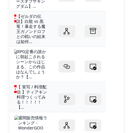
ーズオブザキン
グダム】...
【ゼルダの伝
説】白龍 vs 黒
竜！暴走する魔
王ガノンドロフ
との戦いの結末
は如何...
JRPG定番の誰か
に朝起こされる
シーンからはじ
まる、この作品
はなんでしょう
か？【...
【 実写 / 料理配
信 】ティアキン
料理つくってみ
る！！！！！
【...
週間販売情報ラ
ンキング -
WonderGOO