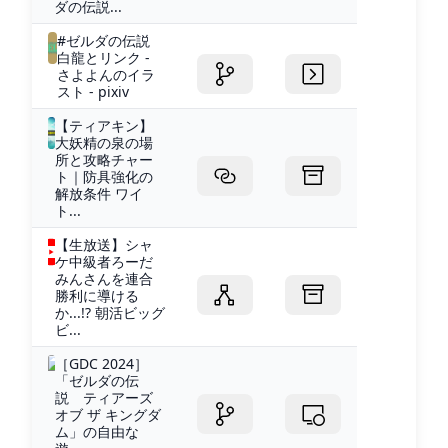
ダの伝説...
#ゼルダの伝説
白龍とリンク -
さよよんのイラ
スト - pixiv
【ティアキン】
大妖精の泉の場
所と攻略チャー
ト｜防具強化の
解放条件 ワイ
ト...
【生放送】シャ
ケ中級者ろーだ
みんさんを連合
勝利に導ける
か...!? 朝活ビッグ
ビ...
［GDC 2024］
「ゼルダの伝
説 ティアーズ
オブ ザ キングダ
ム」の自由な