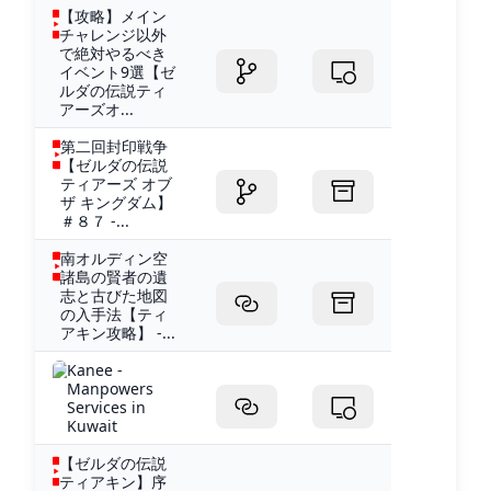
【攻略】メイン
チャレンジ以外
で絶対やるべき
イベント9選【ゼ
ルダの伝説ティ
アーズオ...
第二回封印戦争
【ゼルダの伝説
ティアーズ オブ
ザ キングダム】
＃８７ -...
南オルディン空
諸島の賢者の遺
志と古びた地図
の入手法【ティ
アキン攻略】 -...
Kanee -
Manpowers
Services in
Kuwait
【ゼルダの伝説
ティアキン】序