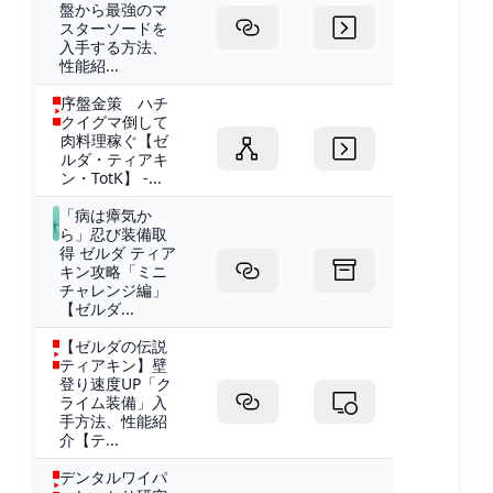
盤から最強のマ
スターソードを
入手する方法、
性能紹...
序盤金策 ハチ
クイグマ倒して
肉料理稼ぐ【ゼ
ルダ・ティアキ
ン・TotK】 -...
「病は瘴気か
ら」忍び装備取
得 ゼルダ ティア
キン攻略「ミニ
チャレンジ編」
【ゼルダ...
【ゼルダの伝説
ティアキン】壁
登り速度UP「ク
ライム装備」入
手方法、性能紹
介【テ...
デンタルワイパ