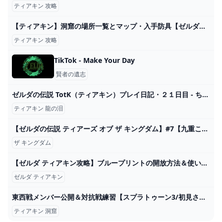
ティアキン 攻略
【ティアキン】洞窟の場所一覧とマップ・入手防具【ゼルダの伝説ティアーズオブザキングダム】 - ゲームウィズ
ティアキン 攻略
TikTok - Make Your Day
賢者の遺志
ゼルダの伝説 TotK（ティアキン）プレイ日記・２１日目 - ちょっとしたゲーム日記：楽天ブログ
ティアキン 龍の泪
【ゼルダの伝説 ティアーズ オブ ザ キングダム】#7【九重このの】 - YouTube
ザ キングダム
【ゼルダ ティアキン攻略】ブループリントの開放方法＆使い方。オススメの組み合わせを紹介【ティアーズ オブ ザ キングダム】 ゲーム・エンタメ最新情報のファミ通.com
ゼルダ ティアキン
東西戦メンバー公開＆対抗戦練習【スプラトゥーン3/初見さんコメント大歓迎】 - YouTube
ティアキン 洞窟