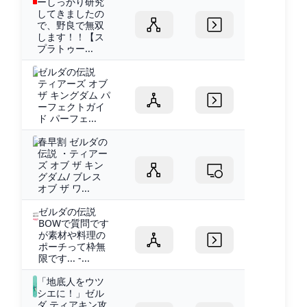
ーしっかり研究
してきましたの
で、野良で無双
します！！【ス
プラトゥー...
ゼルダの伝説
ティアーズ オブ
ザ キングダム パ
ーフェクトガイ
ド パーフェ...
春早割 ゼルダの
伝説 ・ティアー
ズ オブ ザ キン
グダム/ ブレス
オブ ザ ワ...
ゼルダの伝説
BOWで質問です
が素材や料理の
ポーチって枠無
限です... -...
「地底人をウツ
シエに！」ゼル
ダ ティアキン攻