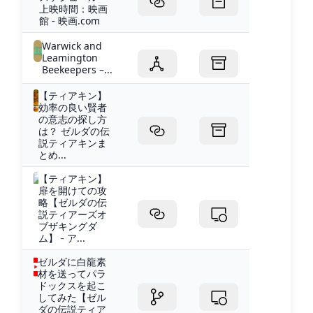
上映時間：映画
館 - 映画.com
Warwick and
Leamington
Beekeepers –...
【ティアキン】
効率の良い賢者
の意志の探し方
は？ ゼルダの伝
説ティアキンま
とめ...
【ティアキン】
扉を開けての攻
略【ゼルダの伝
説ティアーズオ
ブザキングダ
ム】 - ア...
ゼルダに白龍素
材を送ってパラ
ドックスを起こ
してみた【ゼル
ダの伝説ティア