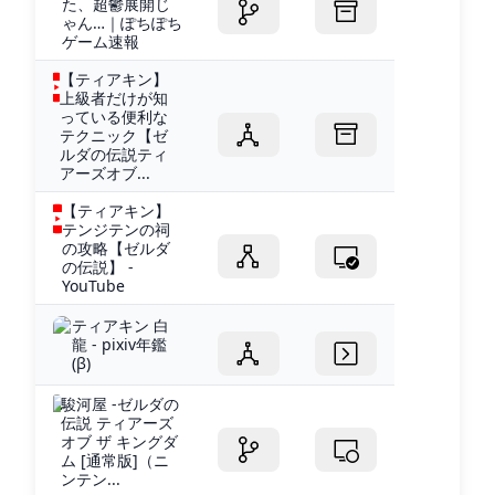
た、超鬱展開じ
ゃん…｜ぽちぽち
ゲーム速報
【ティアキン】
上級者だけが知
っている便利な
テクニック【ゼ
ルダの伝説ティ
アーズオブ...
【ティアキン】
テンジテンの祠
の攻略【ゼルダ
の伝説】 -
YouTube
ティアキン 白
龍 - pixiv年鑑
(β)
駿河屋 -ゼルダの
伝説 ティアーズ
オブ ザ キングダ
ム [通常版]（ニ
ンテン...