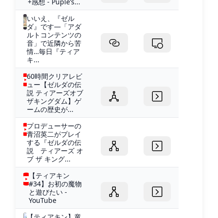
+感想 - Puple’s...
いいえ、『ゼル
ダ』です―「アダ
ルトコンテンツの
音」で近隣から苦
情…毎日『ティア
キ...
60時間クリアレビ
ュー【ゼルダの伝
説 ティアーズオブ
ザキングダム】ゲ
ームの歴史が...
プロデューサーの
青沼英二がプレイ
する『ゼルダの伝
説 ティアーズ オ
ブ ザ キング...
【ティアキン
#34】お初の魔物
と遊びたい -
YouTube
【ティアキン】竜