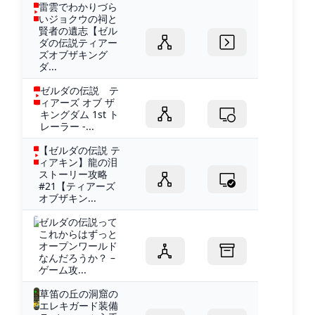
雷雲でわかりづら
いジョクウの祠と
賢者の遺志【ゼル
ダの伝説ティアー
ズオブザキング
ダ...
ゼルダの伝説 テ
ィアーズ オブ ザ
キングダム 1st ト
レーラー -...
【ゼルダの伝説 テ
ィアキン】龍の泪
ストーリー攻略
#21【ティアーズ
オブザキン...
ゼルダの伝説って
これからはずっと
オープンワールド
なんだろうか？ –
ゲーム攻...
草笛の丘の洞窟の
エレキガード装備