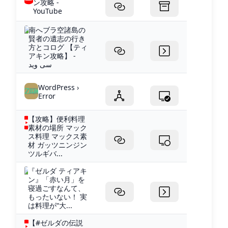
ン攻略 -
YouTube
南へブラ空諸島の
賢者の遺志の行き
方とコログ 【ティ
アキン攻略】 -
سی وید
WordPress ›
Error
【攻略】便利料理
素材の場所 マック
ス料理 マックス素
材 ガッツニンジン
ツルギバ...
『ゼルダ ティアキ
ン』「赤い月」を
寝過ごすなんて、
もったいない！ 実
は料理が“大...
【#ゼルダの伝説