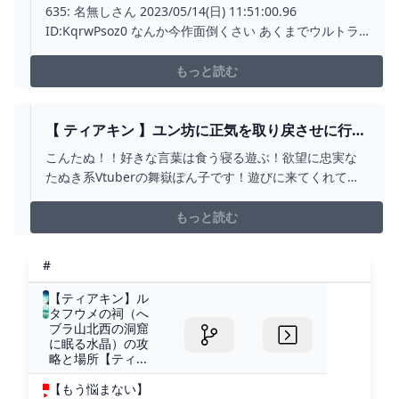
アーズオブザキングダム】 ゼルダの伝説ティアー
635: 名無しさん 2023/05/14(日) 11:51:00.96
ズオブザキングダム(ティアキン)攻略まとめ-コロ
ID:KqrwPsoz0 なんか今作面倒くさい あくまでウルトラ
グ速報
ハンドがメインで従来のゼルダの謎解きゲーにちょっと
戻った感じ ブレワイのほうが楽しかった 新し
もっと読む
【 ティアキン 】ユン坊に正気を取り戻させに行き
ます【舞嶽ぽん子】 - YOUTUBE
こんたぬ！！好きな言葉は食う寝る遊ぶ！欲望に忠実な
たぬき系Vtuberの舞嶽ぽん子です！遊びに来てくれてあ
りがとう！キミが！正気を取り戻すまで！殴るのを！や
めない！裸の蛮族がいろいろ作るティアキン生活
もっと読む
https://www.youtube.com/playlist?
list=PLowplPfBmJvoNbRuFN...
#
【ティアキン】ル
タフウメの祠（へ
ブラ山北西の洞窟
に眠る水晶）の攻
略と場所【ティ...
【もう悩まない】