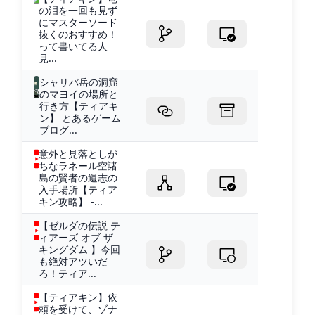
の泪を一回も見ず
にマスターソード
抜くのおすすめ！
って書いてる人
見...
シャリバ岳の洞窟
のマヨイの場所と
行き方【ティアキ
ン】 とあるゲーム
ブログ...
意外と見落としが
ちなラネール空諸
島の賢者の遺志の
入手場所【ティア
キン攻略】 -...
【ゼルダの伝説 テ
ィアーズ オブ ザ
キングダム 】今回
も絶対アツいだ
ろ！ティア...
【ティアキン】依
頼を受けて、ゾナ