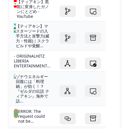
【ティアキン】黒
龍に変身したガノ
ンにとどめ -
YouTube
【ティアキン】マ
スターソードの入
手方法と攻撃力(威
力・性能)｜スクラ
ビルドや覚醒...
- ORIGINALHITZ
LIBERIA
ENTERTAINMENT...
ゾナウエネルギー
回復には「料理
鍋」が効く！？
『ゼルダの伝説 テ
ィアキン』海外で
話...
ERROR: The
request could
not be...