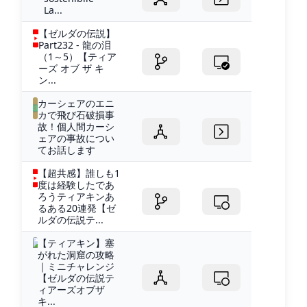
La...
【ゼルダの伝説】
Part232 - 龍の泪
（1～5）【ティア
ーズ オブ ザ キ
ン...
カーシェアのエニ
カで飛び石破損事
故！個人間カーシ
ェアの事故につい
てお話します
【超共感】誰しも1
度は経験したであ
ろうティアキンあ
るある20連発【ゼ
ルダの伝説テ...
【ティアキン】塞
がれた洞窟の攻略
｜ミニチャレンジ
【ゼルダの伝説テ
ィアーズオブザ
キ...