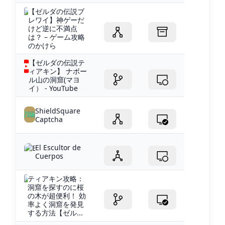
【ゼルダの伝説ブ
レワイ】神ゲーだ
けど逆に不満点
は？ – ゲーム攻略
のかけら
【ゼルダの伝説テ
ィアキン】 ナボー
ル山の洞窟(マヨ
イ） - YouTube
ShieldSquare
Captcha
El Escultor de
Cuerpos
ティアキン攻略：
洞窟を探すのに桜
の木が超便利！ 効
率よく洞窟を発見
する方法【ゼル...