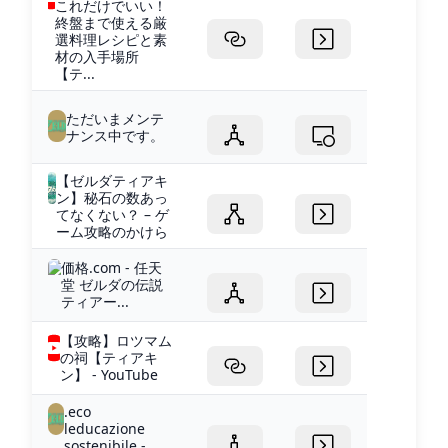
これだけでいい！
終盤まで使える厳
選料理レシピと素
材の入手場所
【テ...
ただいまメンテ
ナンス中です。
【ゼルダティアキ
ン】秘石の数あっ
てなくない？ – ゲ
ーム攻略のかけら
価格.com - 任天
堂 ゼルダの伝説
ティアー...
【攻略】ロツマム
の祠【ティアキ
ン】 - YouTube
.eco
leducazione
sostenibile -