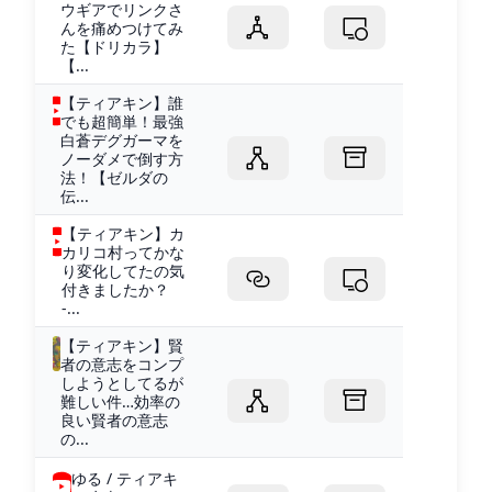
ウギアでリンクさ
んを痛めつけてみ
た【ドリカラ】
【...
【ティアキン】誰
でも超簡単！最強
白蒼デグガーマを
ノーダメで倒す方
法！【ゼルダの
伝...
【ティアキン】カ
カリコ村ってかな
り変化してたの気
付きましたか？
-...
【ティアキン】賢
者の意志をコンプ
しようとしてるが
難しい件…効率の
良い賢者の意志
の...
ゆる / ティアキ