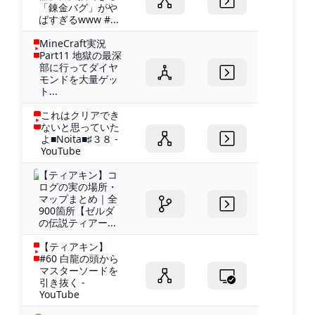
「錬金バグ」がや
ばすぎるwww #...
MineCraft実況
Part11 地獄の最深
部に行ってダイヤ
モンドを大量ゲッ
ト...
これはクリアでき
ないと思っていた
よ■Noita■♯３８ -
YouTube
【ティアキン】コ
ログの実の場所・
マップまとめ｜全
900箇所【ゼルダ
の伝説ティアー...
【ティアキン】
#60 白龍の頭から
マスターソードを
引き抜く -
YouTube