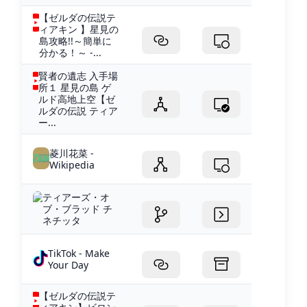
【ゼルダの伝説テ
ィアキン 】星見の
島攻略!!～簡単に
分かる！～ -...
賢者の遺志 入手場
所１ 星見の島 ゲ
ルド高地上空【ゼ
ルダの伝説 ティア
ー...
菱川花菜 -
Wikipedia
ティアーズ・オ
ブ・ブラッド チ
ネチッタ
TikTok - Make
Your Day
【ゼルダの伝説テ