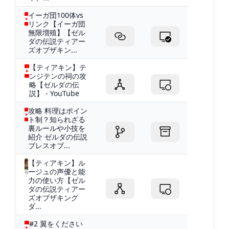
イーガ団100体vs
リンク【イーガ団
無限増殖】【ゼル
ダの伝説ティアー
ズオブザキン...
【ティアキン】テ
ンジテンの祠の攻
略【ゼルダの伝
説】 - YouTube
攻略 料理はポイン
ト制？知られざる
裏ルールや小技を
紹介 ゼルダの伝説
ブレスオブ...
【ティアキン】ル
ージュの声優と能
力の使い方【ゼル
ダの伝説ティアー
ズオブザキング
ダ...
#2 翼をください