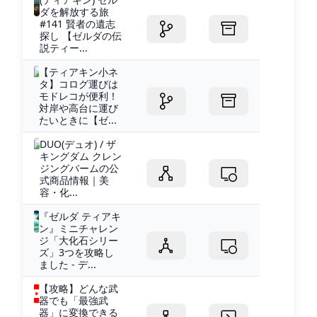
ダを解放する旅
#141 賢者の遺志
探し 【ゼルダの伝
説ティー...
【ティアキン小ネ
タ】コログ運びは
モドレコが便利！
対岸や高台に運び
たいときに【ゼ...
DUO(デュオ) / ザ
キングダム クレン
ジングバームの公
式商品情報｜美
容・化...
『ゼルダ ティアキ
ン』ミニチャレン
ジ「大化石シリー
ズ」3つを攻略し
ました - デ...
【攻略】どんな武
器でも「最強武
器」に変換できる