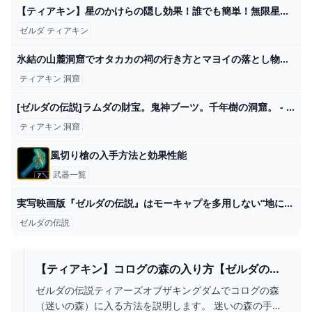
【ティアキン】星のかけらの隠し効果！誰でも簡単！無限星のかけら集め！【ゼルダの伝説】 - YouTube
ゼルダ ティアキン
氷結の山麓洞窟でオタカカの祠の行き方とマヨイの落とし物の入手方法【ゼルダの伝説 ティアーズオブザキングダム（ティアキン）】 - YouTube
ティアキン 洞窟
[ゼルダの伝説]ラムダの財宝。鬼神ブーツ。千年樹の洞窟。 - YouTube
ティアキン 洞窟
風切り槍の入手方法と効果性能
武器一覧
実写映画版『ゼルダの伝説』はモーキャプを多用しない“地に足ついた作品”に。かつては「アバター」のような映画を想像していた監督が考えを明かす―海外報道 Game*Spark - 国内・海外ゲーム情報サイト
ゼルダの伝説
【ティアキン】コログの森の入り方【ゼルダの伝
説ティアーズオブザキングダム】
ゼルダの伝説ティアーズオブザキングダムでコログの森
（迷いの森）に入る方法を説明します。 迷いの森の手前