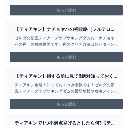
にあるチロリの森の穴に入って地底に降りる 迷いの森に
は行かずに手前にあるチロリの森にある穴に入って
もっと読む
【ティアキン】ナチョヤハの祠攻略（フルテロッ
プ）ゼルダの伝説ティアーズオブザキングダム攻
ゼルダの伝説ティアーズオブザキングダムの「ナチョヤ
略 - YOUTUBE
ハの祠」の攻略動画です。祠のクリア方法は何パターン
かあったりしますので、もっといい方法を見つけた方な
どコメントお願いします。今後も随時攻略動画上げてい
もっと読む
く予定です！小ネタなども挙げていきたいと思いますの
で、なにか動画にしてほしいテーマがあればコメントい
ただけると幸い...
【ティアキン】損する前に見て!!絶対知っておくべ
きお得情報７選!!【ティアーズオブザキングダム
ティアキン攻略！知っておくべき情報です！ゼルダの伝
攻略】 - YOUTUBE
説ティアーズオブザキングダムの最新情報や攻略メイン
のチャンネルです！●ティアキンおすすめ動画・ガチャガ
チャまさかの3つ目発見!?さらにマップマーク
もっと読む
https://youtu.be/gs2RthEwbio・クラフト確定物８種
https://youtu.be/Qqph...
ティアキンで1つ不満点挙げるとしたら何?【ティ