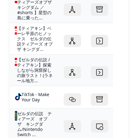
ティアーズオブザ
キングダム ／
#shorts 】星型の
島に乗った...
【ティアキン】ベ
ーレ平原のヒノッ
クス ゼルダの伝
説ティアーズ オブ
ザ キングダ...
【ゼルダの伝説 /
ティアキン】探索
しながら洞窟探し
の旅ラスト！(ラネ
ール地方...
TikTok - Make
Your Day
ゼルダの伝説 テ
ィアーズ オブ
ザ キングダ
ム/Nintendo
Switch ...