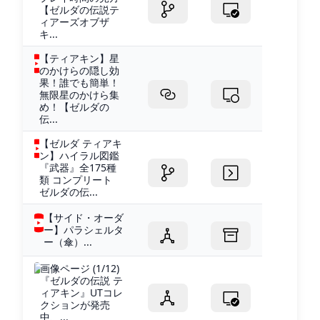
【ゼルダの伝説テ
ィアーズオブザ
キ...
【ティアキン】星
のかけらの隠し効
果！誰でも簡単！
無限星のかけら集
め！【ゼルダの
伝...
【ゼルダ ティアキ
ン】ハイラル図鑑
『武器』全175種
類 コンプリート
ゼルダの伝...
【サイド・オーダ
ー】パラシェルタ
ー（傘）...
画像ページ (1/12)
『ゼルダの伝説 テ
ィアキン』UTコレ
クションが発売
中、...