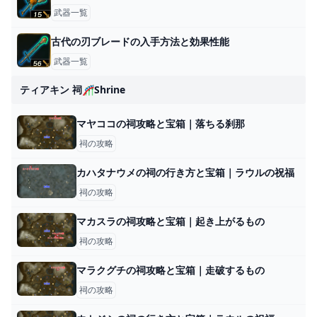
武器一覧
古代の刃ブレードの入手方法と効果性能
武器一覧
ティアキン 祠🎢shrine
マヤココの祠攻略と宝箱｜落ちる刹那
祠の攻略
カハタナウメの祠の行き方と宝箱｜ラウルの祝福
祠の攻略
マカスラの祠攻略と宝箱｜起き上がるもの
祠の攻略
マラクグチの祠攻略と宝箱｜走破するもの
祠の攻略