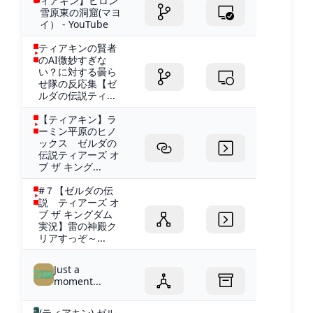
ィアキン】ビロン
雪原東の洞窟(マヨ
イ） - YouTube
ティアキンの賢者
のAI微妙すぎな
い？に対する曇ら
せ隊の反応集【ゼ
ルダの伝説ティ...
【ティアキン】ラ
ーミン平原のヒノ
ックス ゼルダの
伝説ティアーズ オ
ブ ザ キング...
#７【ゼルダの伝
説 ティアーズ オ
ブ ザ キングダム
実況】雷の神殿ク
リアすっぞ～...
Just a
moment...
(ティアキン) ゼル