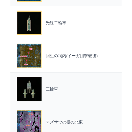
光線二輪車
回生の祠内(イーガ団撃破後)
三輪車
マズサウの根の北東