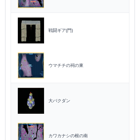
戦闘ギア(門)
ウマチチの祠の東
大バクダン
カワカナシの根の南