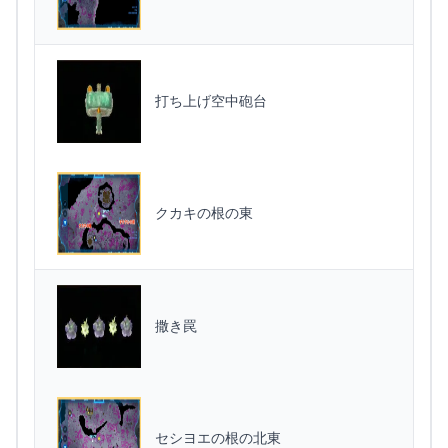
打ち上げ空中砲台
クカキの根の東
撒き罠
セシヨエの根の北東