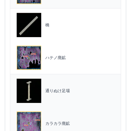
橋
ハテノ廃鉱
通りぬけ足場
カラカラ廃鉱