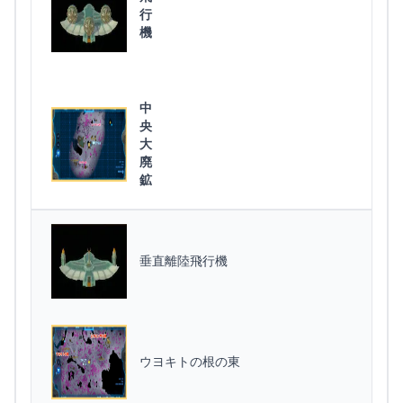
行
機
中
央
大
廃
鉱
垂直離陸飛行機
ウヨキトの根の東