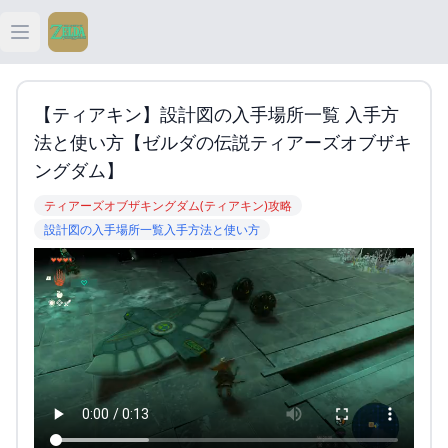
Open main menu
ティアキン
【ティアキン】設計図の入手場所一覧 入手方
ティアキン 祠
法と使い方【ゼルダの伝説ティアーズオブザキ
ングダム】
ティアキン 武器
ティアーズオブザキングダム(ティアキン)攻略
設計図の入手場所一覧入手方法と使い方
ティアキン 攻略