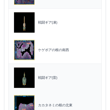
戦闘ギア(凍)
ケゲポアの根の南西
戦闘ギア(雷)
カカタネミの根の北東