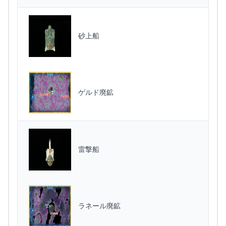
砂上船
ゲルド廃鉱
雷撃船
ラネール廃鉱