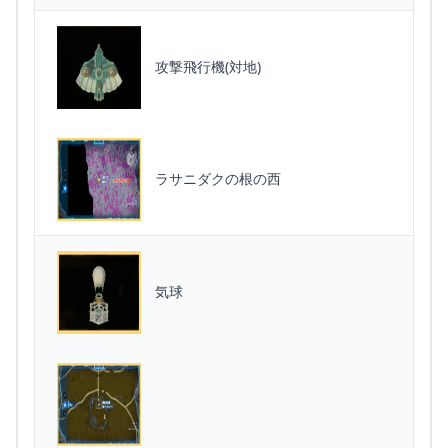
攻撃飛行機(対地)
ラサニダクの根の西
気球