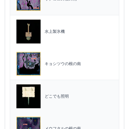
水上製氷機
キョシツウの根の南
どこでも照明
メウフタルの根の南