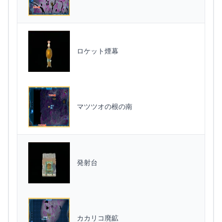
ロケット煙幕
マツツオの根の南
発射台
カカリコ廃鉱