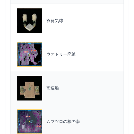
双発気球
ウオトリー廃鉱
高速船
ムマツロの根の南