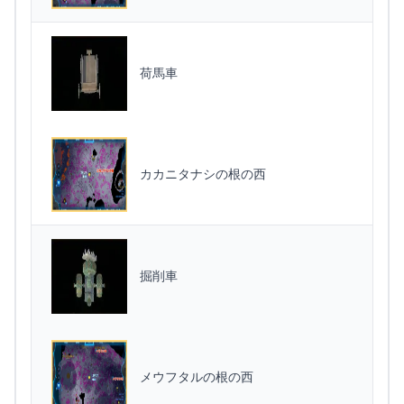
荷馬車
カカニタナシの根の西
掘削車
メウフタルの根の西