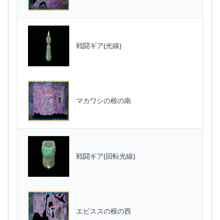
戦闘ギア(光線)
マカワシの根の南
戦闘ギア(回転光線)
エビススの根の西