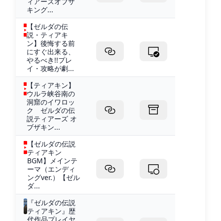
ィアーズオブザ
キング...
【ゼルダの伝
説・ティアキ
ン】後悔する前
にすぐ出来る、
やるべき!!プレ
イ・攻略が劇...
【ティアキン】
ウルラ峡谷南の
洞窟のイワロッ
ク ゼルダの伝
説ティアーズ オ
ブザキン...
【ゼルダの伝説
ティアキン
BGM】メインテ
ーマ（エンディ
ングver.）【ゼル
ダ...
『ゼルダの伝説
ティアキン』歴
代作品プレイヤ