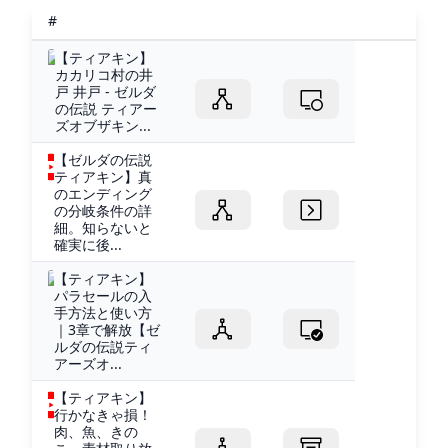
#
【ティアキン】
カカリコ村の井
戸 井戸 - ゼルダ
の伝説 ティアー
ズオブザキン...
【ゼルダの伝説
ティアキン】真
のエンディング
の分岐条件の詳
細。知らないと
確実に後...
【ティアキン】
パラセールの入
手方法と使い方
｜3章で解放【ゼ
ルダの伝説ティ
アーズオ...
【ティアキン】
行かなきゃ損！
肉、魚、きの