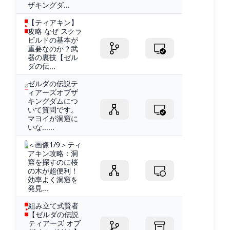
ザキングダ...
【ティアキン】
攻略 なぜ スクラ
ビルドの基本が
重要なのか？武
器の裏技【ゼル
ダの伝...
ゼルダの伝説テ
ィアーズオブザ
キングダムにつ
いて質問です。
マヨイが洞窟に
いな......
＜画像1/9＞ティ
アキン攻略：洞
窟を探すのに桜
の木が超便利！
効率よく洞窟を
発見...
組み立て式賢者
【ゼルダの伝説
ティアーズ オブ