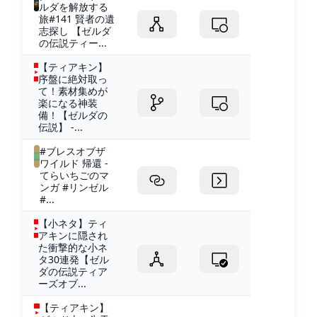
ルダを解放する
旅#141 賢者の遺
志探し 【ゼルダ
の伝説ティー...
【ティアキン】
序盤に絶対取っ
て！素材集めが
楽になる神装
備！【ゼルダの
伝説】 -...
#ブレスオブザ
ワイルド 帰還 -
てらいちごのマ
ンガ #リンゼル
#...
【小ネタ】ティ
アキンに隠され
た衝撃的な小ネ
タ30連発【ゼル
ダの伝説ティア
ーズオブ...
【ティアキン】