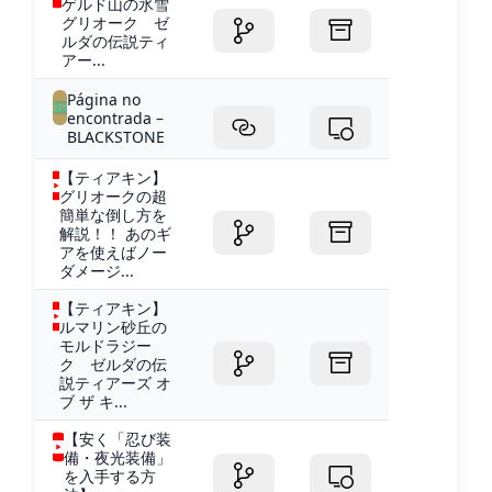
ゲルド山の氷雪
グリオーク ゼ
ルダの伝説ティ
アー...
Página no
encontrada –
BLACKSTONE
【ティアキン】
グリオークの超
簡単な倒し方を
解説！！ あのギ
アを使えばノー
ダメージ...
【ティアキン】
ルマリン砂丘の
モルドラジー
ク ゼルダの伝
説ティアーズ オ
ブ ザ キ...
【安く「忍び装
備・夜光装備」
を入手する方