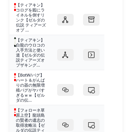
【ティアキン】
コログを囮にラ
イネルを倒すリ
ンク【ゼルダの
伝説 ティアーズ
オブ ...
【ティアキン】
白龍のウロコの
入手方法と使い
道【ゼルダの伝
説ティアーズオ
ブザキング...
【BotW/バグ】
ハート＆がんば
りの器の無限増
殖バグがヤバす
ぎるｗｗ【ゼル
ダの伝...
【フォローネ草
原上空】龍頭島
の賢者の遺志の
取得攻略法【ゼ
ルダの伝説ティ