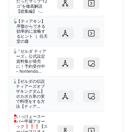
だったマップ“12
コ”を徹底解説
【総集編】 -...
【ティアキン】
序盤からできる
効率的に攻略す
るヒント ｜ 任天
堂の森
『ゼルダ ティア
ーズ』公式設定
資料集が発売
に！予約受付中
– Nintendo...
【ゼルダの伝説
ティアーズオブ
ザキングダム】
ポカポカ草の実
で料理をする方
法【ティア...
いっけぇースー
パー甲羅アター
ック❗️❗️❗️【ス
ーパーマリオメ