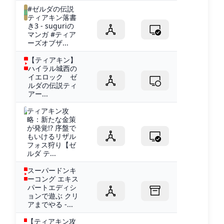
#ゼルダの伝説
ティアキン落書
き3 - suguriの
マンガ #ティア
ーズオブザ...
【ティアキン】
ハイラル城西の
イエロック ゼ
ルダの伝説ティ
アー...
ティアキン攻
略：新たな金策
が発覚!? 序盤で
もいけるリザル
フォス狩り【ゼ
ルダ テ...
スーパードンキ
ーコング エキス
パートエディシ
ョンで遊ぶ クリ
アまでやる -...
【ティアキン攻