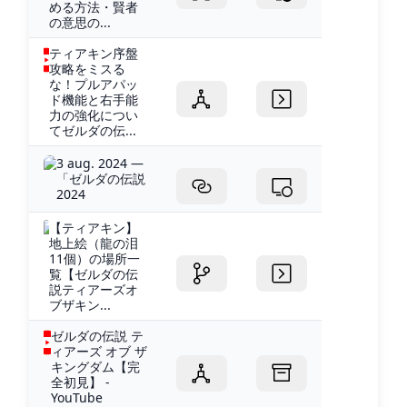
める方法・賢者
の意思の...
ティアキン序盤
攻略をミスる
な！プルアパッ
ド機能と右手能
力の強化につい
てゼルダの伝...
3 aug. 2024 —
「ゼルダの伝説
2024
【ティアキン】
地上絵（龍の泪
11個）の場所一
覧【ゼルダの伝
説ティアーズオ
ブザキン...
ゼルダの伝説 テ
ィアーズ オブ ザ
キングダム【完
全初見】 -
YouTube