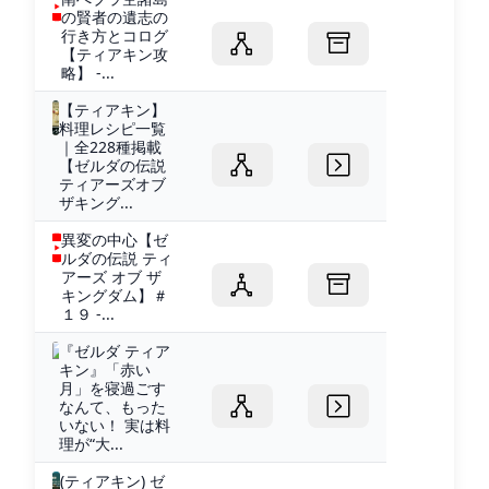
の賢者の遺志の
行き方とコログ
【ティアキン攻
略】 -...
【ティアキン】
料理レシピ一覧
｜全228種掲載
【ゼルダの伝説
ティアーズオブ
ザキング...
異変の中心【ゼ
ルダの伝説 ティ
アーズ オブ ザ
キングダム】＃
１９ -...
『ゼルダ ティア
キン』「赤い
月」を寝過ごす
なんて、もった
いない！ 実は料
理が“大...
(ティアキン) ゼ