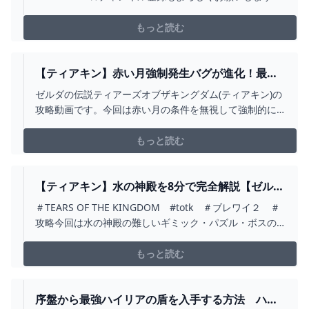
もっと読む
【ティアキン】赤い月強制発生バグが進化！最速
でデメリット無しで赤い月を発生させる方法！
ゼルダの伝説ティアーズオブザキングダム(ティアキン)の
【ゼルダの伝説ティアーズオブザキングダム】 -
攻略動画です。今回は赤い月の条件を無視して強制的に
YOUTUBE
発生させるバグについて紹介させていただきました！バ
グというよりは小ネタ、裏技に近いかもです！素材増殖
もっと読む
バグ、装備増殖バグ、様々なバグ技が修正されたことで
赤い月の需要は高まったと思います！料理やボス再戦に
も使います...
【ティアキン】水の神殿を8分で完全解説【ゼルダ
の伝説ティアーズオブザキングダム】/ジャイと共
＃TEARS OF THE KINGDOM #totk ＃ブレワイ２ ＃
のトニー - YOUTUBE
攻略今回は水の神殿の難しいギミック・パズル・ボスの
攻略です！今後もアップしていきますのでチャンネル登
録ベルマークお願いします。高評価やコメント頂けると
もっと読む
励みになります(^^♪ゼル伝ティアキン攻略再生リスト
↓https://www.youtube...
序盤から最強ハイリアの盾を入手する方法 ハイ