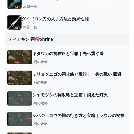
武器一覧
ダイゴロン刀の入手方法と効果性能
武器一覧
ティアキン 祠🎯shrine
キタワカの祠攻略と宝箱｜先へ繋ぐ道
祠の攻略
ミリョタニゴの祠攻略と宝箱｜一身の戦い 回避
祠の攻略
シヤモツシの祠攻略と宝箱｜消えた灯火
祠の攻略
シハジョゴウの祠の行き方と宝箱｜ラウルの祝福
祠の攻略