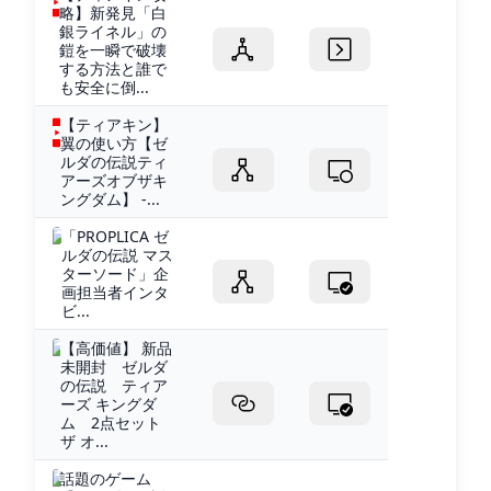
略】新発見「白
銀ライネル」の
鎧を一瞬で破壊
する方法と誰で
も安全に倒...
【ティアキン】
翼の使い方【ゼ
ルダの伝説ティ
アーズオブザキ
ングダム】 -...
「PROPLICA ゼ
ルダの伝説 マス
ターソード」企
画担当者インタ
ビ...
【高価値】 新品
未開封 ゼルダ
の伝説 ティア
ーズ キングダ
ム 2点セット
ザ オ...
話題のゲーム