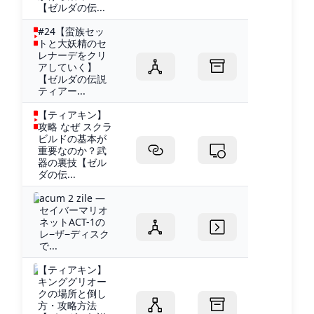
【ゼルダの伝...
#24【蛮族セッ
トと大妖精のセ
レナーデをクリ
アしていく】
【ゼルダの伝説
ティアー...
【ティアキン】
攻略 なぜ スクラ
ビルドの基本が
重要なのか？武
器の裏技【ゼル
ダの伝...
acum 2 zile —
セイバーマリオ
ネットACT-1の
レ−ザ−ディスク
で...
【ティアキン】
キンググリオー
クの場所と倒し
方・攻略方法