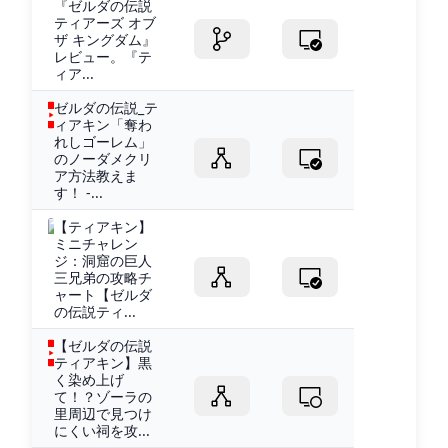
『ゼルダの伝説
ティアーズ オブ
ザ キングダム』
レビュー。『テ
ィア...
ゼルダの伝説_テ
ィアキン「奪わ
れしゴーレム」
のノーダメクリ
ア方法教えま
す！ -...
【ティアキン】
ミニチャレン
ジ：洞窟の巨人
三兄弟の攻略チ
ャート【ゼルダ
の伝説ティ...
【ゼルダの伝説
ティアキン】黒
く染め上げ
て！？ゾーラの
里周辺で見つけ
にくい祠を攻...