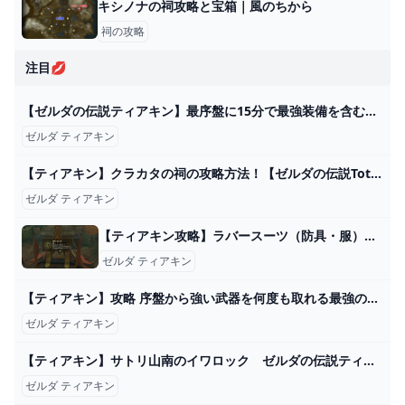
キシノナの祠攻略と宝箱｜風のちから
祠の攻略
注目💋
【ゼルダの伝説ティアキン】最序盤に15分で最強装備を含む全身装備をコンプリートするルート紹介！（TotK、ティアーズオブザキングダム） - YouTube
ゼルダ ティアキン
【ティアキン】クラカタの祠の攻略方法！【ゼルダの伝説TotK】
ゼルダ ティアキン
【ティアキン攻略】ラバースーツ（防具・服）の場所と取り方｜ラムダの財宝・草笛の丘の洞窟【ゼルダティアーズオブザキングダム】│KOUs gameplay guide
ゼルダ ティアキン
【ティアキン】攻略 序盤から強い武器を何度も取れる最強の無限ループ裏技【ゼルダの伝説 ティアーズ オブ ザ キングダム】 - YouTube
ゼルダ ティアキン
【ティアキン】サトリ山南のイワロック ゼルダの伝説ティアーズ オブザキングダム #ゼルダの伝説 #ティアキン #zelda #shorts - YouTube
ゼルダ ティアキン