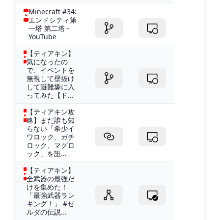
Minecraft #34:
エンドシティ第
一塔 第二塔 -
YouTube
【ティアキン】
気になったの
で、イベントを
無視して壁抜け
して避難壕に入
ってみた【ド...
【ティアキン攻
略】まだ誰も知
らない「希少イ
ワロック、ガチ
ロック、マグロ
ック」を誰...
【ティアキン】
全武器の最強だ
けを集めた！
「最強武器ラン
キング！」 #ゼ
ルダの伝説...