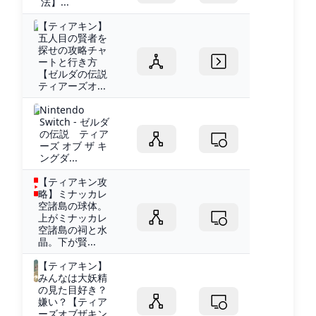
法】...
【ティアキン】
五人目の賢者を
探せの攻略チャ
ートと行き方
【ゼルダの伝説
ティアーズオ...
Nintendo
Switch - ゼルダ
の伝説 ティア
ーズ オブ ザ キ
ングダ...
【ティアキン攻
略】ミナッカレ
空諸島の球体。
上がミナッカレ
空諸島の祠と水
晶。下が賢...
【ティアキン】
みんなは大妖精
の見た目好き？
嫌い？【ティア
ーズオブザキン