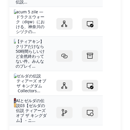
伝説...
acum 5 zile —
ドラクエウォー
ク（dqw）にお
ける、神奈川の
シヅクの...
【ティアキン】
クリアだけなら
50時間らしいけ
ど全然終わって
ない件。みんな
のプレイ...
ゼルダの伝説
ティアーズ オブ
ザ キングダム
Collectors...
AIとゼルダの伝
説03【ゼルダの
伝説 ティアーズ
オブ ザ キングダ
ム】 - ニ...