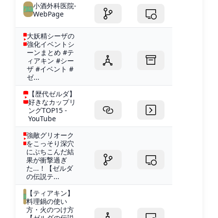
小酒外科医院-
WebPage
大妖精シーザの
強化イベントシ
ーンまとめ #テ
ィアキン #シー
ザ #イベント #
ゼ...
【歴代ゼルダ】
好きなカップリ
ングTOP15 -
YouTube
強敵グリオーク
をこっそり深穴
にぶちこんだ結
果が衝撃過ぎ
た...！【ゼルダ
の伝説テ...
【ティアキン】
料理鍋の使い
方・火のつけ方
【ゼルダの伝説