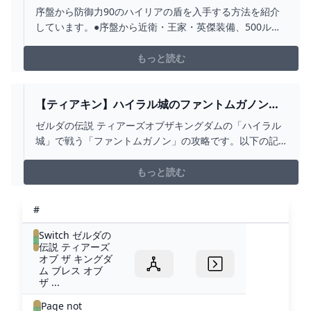
ラル城 攻略 ゼルダの伝説 ティアーズ オブ ザ
序盤から防御力90のハイリアの盾を入手する方法を紹介
キングダム ティアキン - YOUTUBE
しています。●序盤から近衛・王家・英傑装備、500ルピ
ーを入手する方法 セルタボマチの祠 ハイラル城
新式・英傑の服 近衛兵装備 黄昏の弓
もっと読む
https://youtu.be/AAi_VVE3TDk●序盤から「何回でも取れ
る」強武器・盾の場所と回収ルート ハイラル...
【ティアキン】ハイラル城のファントムガノンの
攻略法【ゼルダの伝説】 - YOUTUBE
ゼルダの伝説 ティアーズオブザキングダムの「ハイラル
城」で戦う「ファントムガノン」の攻略です。以下の記
事で詳細な攻略法を解説しています。
https://gamepedia.jp/zelda-totk/archives/9602
もっと読む
#
Switch ゼルダの
伝説 ティアーズ
オブ ザ キングダ
ム ブレス オブ
ザ ...
Page not