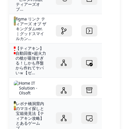
ティアーズオ
ブ...
figma リンク テ
ィアーズ オブ ザ
キングダムver.
｜グッドスマイ
ルカン...
【ティアキン】
自動回復×超火力
の槍が最強すぎ
る！しかも序盤
から作れてヤバ
いｗ【ゼ...
Home IT
Solution -
Olsoft
レボナ橋洞窟内
のマヨイ探しと
宝箱発見法【テ
ィアキン攻略】
とあるゲーム
ブ...