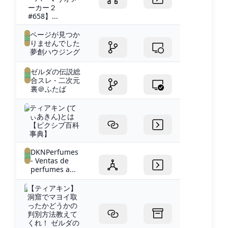
ーカー２
#658】...
ページが見つか
りませんでした
夢創ハウジング
ゼルダの伝説総
合スレ - 二次元
裏＠ふたば
ティアキン (て
ぃあきん)とは
【ピクシブ百科
事典】
DKNPerfumes
- Ventas de
perfumes a...
【ティアキン】
洞窟でマヨイ取
ったかどうかの
判別方法教えて
くれ！ ゼルダの