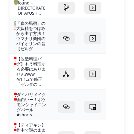
found –
DIRECTORATE
OF AYUSH...
「森の馬宿」の
大妖精をつぼみ
から出す方法！
ウマナリ楽団の
バイオリンの音
【ゼルダ ...
【改造料理バ
グ】もう料理す
る必要はありま
せんwww
※1.1.2で修正
「ゼルダの...
ダイパリメイク
面白いー！ポケ
モンシャイニン
グパール
#shorts -...
【ティアキン】
作中で謎のまま