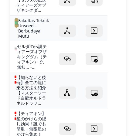
ティアーズオブ
ザキングダ...
Fakultas Teknik
Unsoed –
Berbudaya
Mutu
ゼルダの伝説テ
ィアーズオブザ
キングダム（テ
ィアキン）で、
無知... -...
【知らないと後
悔】全ての龍に
乗る方法を紹介
【マスターソー
ド白龍オルドラ
ネルドラフ...
【ティアキン】
星のかけらの隠
し効果！誰でも
簡単！無限星の
かけら集め！