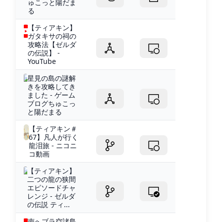
ゅこっと陽だま
る
【ティアキン】
ガタキサの祠の
攻略法【ゼルダ
の伝説】 -
YouTube
星見の島の謎解
きを攻略してき
ました - ゲーム
ブログちゅこっ
と陽だまる
【ティアキン＃
67】凡人が行く
龍泪旅 - ニコニ
コ動画
【ティアキン】
二つの龍の狭間
エピソードチャ
レンジ - ゼルダ
の伝説 ティ...
南へブラ空諸島