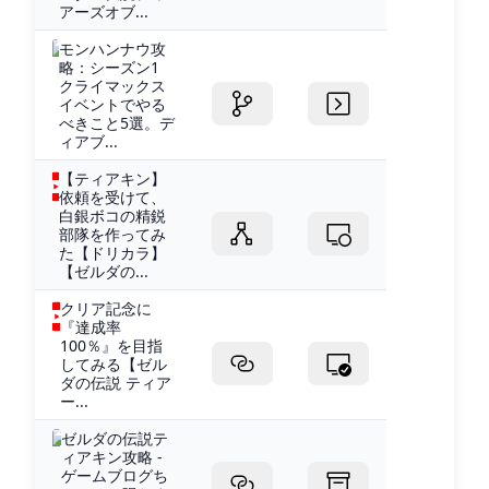
アーズオブ...
モンハンナウ攻
略：シーズン1
クライマックス
イベントでやる
べきこと5選。デ
ィアブ...
【ティアキン】
依頼を受けて、
白銀ボコの精鋭
部隊を作ってみ
た【ドリカラ】
【ゼルダの...
クリア記念に
『達成率
100％』を目指
してみる【ゼル
ダの伝説 ティア
ー...
ゼルダの伝説テ
ィアキン攻略 -
ゲームブログち