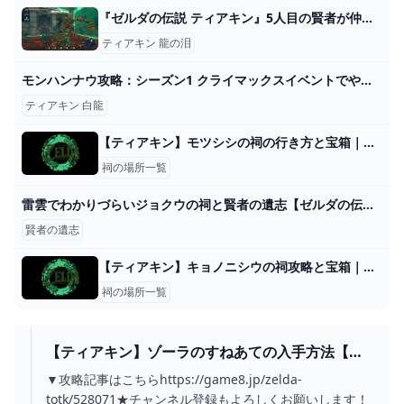
『ゼルダの伝説 ティアキン』5人目の賢者が仲間に！ガノンドロフとの最終対決は目前･･･！【プレイ日記09】 : もゲつぶ。【元ゲーム情報サイト編集者のつぶやき。】
ティアキン 龍の泪
モンハンナウ攻略：シーズン1 クライマックスイベントでやるべきこと5選。ディアブロス亜種、プケプケ亜種、イビルジョーを狩って最強装備を入手！【モンスターハンターNow日記#23】 - 電撃オンライン
ティアキン 白龍
【ティアキン】モツシシの祠の行き方と宝箱｜ラウルの祝福【ゼルダの伝説ティアーズオブザキングダム】
祠の場所一覧
雷雲でわかりづらいジョクウの祠と賢者の遺志【ゼルダの伝説ティアーズオブザキングダム】 - YouTube
賢者の遺志
【ティアキン】キョノニシウの祠攻略と宝箱｜戦いの教え【ゼルダの伝説ティアーズオブザキングダム】
祠の場所一覧
【ティアキン】ゾーラのすねあての入手方法【ゼ
ルダの伝説ティアーズオブザキングダム】 -
▼攻略記事はこちらhttps://game8.jp/zelda-
YOUTUBE
totk/528071★チャンネル登録もよろしくお願いします！