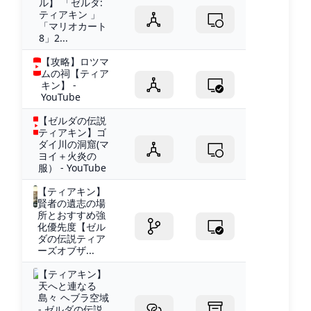
ル】 「ゼルダ:
ティアキン 」
「マリオカート
8」2...
【攻略】ロツマ
ムの祠【ティア
キン】 -
YouTube
【ゼルダの伝説
ティアキン】ゴ
ダイ川の洞窟(マ
ヨイ＋火炎の
服） - YouTube
【ティアキン】
賢者の遺志の場
所とおすすめ強
化優先度【ゼル
ダの伝説ティア
ーズオブザ...
【ティアキン】
天へと連なる
島々 ヘブラ空域
- ゼルダの伝説