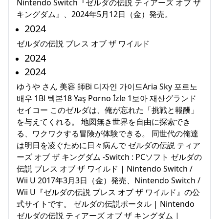
Nintendo Switch『ゼルダの伝説 ティアーズ オブ ザ
キングダム』、2024年5月12日（金）発売。
2024
ゼルダの伝説 ブレス オブ ザ ワイルド
2024
2024
ゆうや さん 美容 師Bi 디자인 가이드Aria Sky 포르노
배우 1Bl 텍본18 Yaş Porno İzle 1보아 재산グランド
セイコー このゼルダは、俺が忘れた「挑戦と報酬」
を与えてくれる。 地図無き世界を自由に探索でき
る、ワクワクする冒険が体験できる。 同世代の俺達
は明日を凌ぐために日々病んで ゼルダの伝説 ティア
ーズ オブ ザ キングダム -Switch : PCソフト ゼルダの
伝説 ブレス オブ ザ ワイルド | Nintendo Switch /
Wii U 2017年3月3日（金）発売、Nintendo Switch /
Wii U『ゼルダの伝説 ブレス オブ ザ ワイルド』の公
式サイトです。 ゼルダの伝説ポータル | Nintendo
ゼルダの伝説 ティアーズ オブ ザ キングダム |