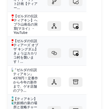
ト計画【ティア
ー...
【ゼルダの伝説
ティアキン】へ
ブラ山南岳の洞
窟(マヨイ） -
YouTube
【ゼルダの伝説
ティアーズ オブ
ザ キングダム】
きょうはカカリ
コ村を襲いま
す！...
『ゼルダの伝説
ティアキン』
4378円！定番作
から今年の新作
まで、ゲオ店舗
のブラ...
【ティアキン】
大妖精の泉の場
所と攻略チャー