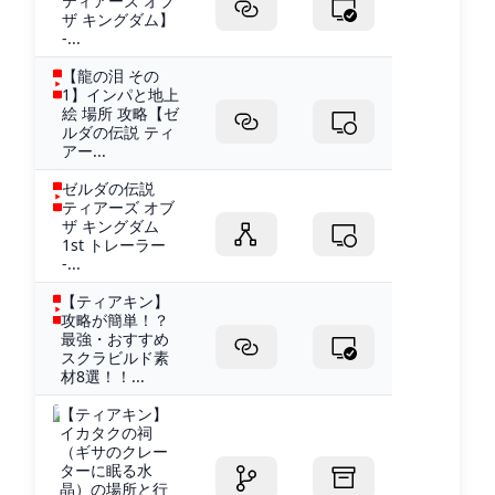
ティアーズ オブ
ザ キングダム】
-...
【龍の泪 その
1】インパと地上
絵 場所 攻略【ゼ
ルダの伝説 ティ
アー...
ゼルダの伝説
ティアーズ オブ
ザ キングダム
1st トレーラー
-...
【ティアキン】
攻略が簡単！？
最強・おすすめ
スクラビルド素
材8選！！...
【ティアキン】
イカタクの祠
（ギサのクレー
ターに眠る水
晶）の場所と行