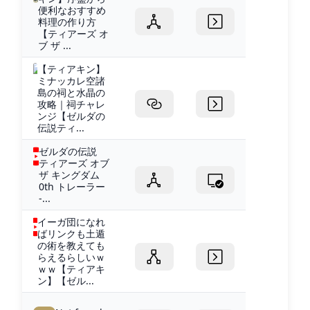
便利なおすすめ
料理の作り方
【ティアーズ オ
ブ ザ ...
【ティアキン】
ミナッカレ空諸
島の祠と水晶の
攻略｜祠チャレ
ンジ【ゼルダの
伝説ティ...
ゼルダの伝説
ティアーズ オブ
ザ キングダム
0th トレーラー
-...
イーガ団になれ
ばリンクも土遁
の術を教えても
らえるらしいｗ
ｗｗ【ティアキ
ン】【ゼル...