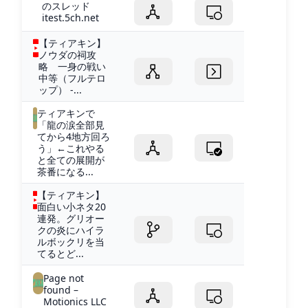
のスレッド
itest.5ch.net
【ティアキン】
ノウダの祠攻
略 一身の戦い
中等（フルテロ
ップ） -...
ティアキンで
「龍の涙全部見
てから4地方回ろ
う」←これやる
と全ての展開が
茶番になる...
【ティアキン】
面白い小ネタ20
連発。グリオー
クの炎にハイラ
ルボックリを当
てるとど...
Page not
found –
Motionics LLC