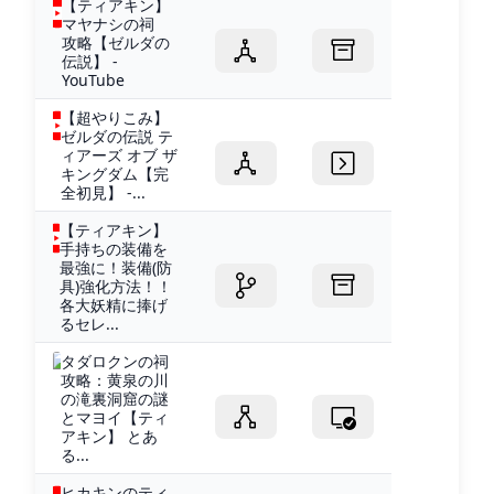
【ティアキン】
マヤナシの祠
攻略【ゼルダの
伝説】 -
YouTube
【超やりこみ】
ゼルダの伝説 テ
ィアーズ オブ ザ
キングダム【完
全初見】 -...
【ティアキン】
手持ちの装備を
最強に！装備(防
具)強化方法！！
各大妖精に捧げ
るセレ...
タダロクンの祠
攻略：黄泉の川
の滝裏洞窟の謎
とマヨイ【ティ
アキン】 とあ
る...
ヒカキンのティ