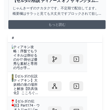
【ゼルダの伝説 ティアーズ オブ ザ キングダム】
え！？このゲーム発売日一年前なんですか！？ -
じゃんきーずのナカタクです。不定期で配信してます。
YOUTUBE
概要欄はサラッと見ても大丈夫ですブロックされて欲し
ければ。①常識的なことですが人が不快になることはや
めてください。②アンチコメは逆に話題にしてみんなで
もっと読む
笑います。やってみろ。③他の配信者の名前を出すのは
控えてほしいです。また、VIP配信で配信者と当たった時
#
はできれば...
ティアキン攻
略：序盤でもラ
イネルは倒せる
のか!? 倒せば優
秀な素材と専用
の弓が手...
【ゼルダの伝説
ティアキン】大
妖精の泉の場所
と解放【防具強
化】 こころぐ...
【ゼルダの伝
説】Part174 - ウ
オトリーリゾー