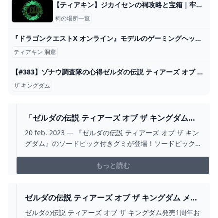
【ティアキン】ジカイセンの祠攻略と宝箱｜牢獄の抜け道【ゼルダの伝説ティアーズオブザキングダム】
祠の場所一覧
『ドラゴンクエストX オンライン』モデルのゲーミングヘッドセットが登場。爽やかなライトブルーのハウジングにはスライムがデザイン【ドラクエ】 - 電撃オンライン
ティアキン 洞窟
【#383】ゾナウ調査隊の心得ゼルダの伝説 ティアーズ オブ ザ キングダム - YouTube
ザ キングダム
「ゼルダの伝説 ティアーズ オブ ザ キングダム」
のソードピック付きグミ。 2024
20 feb. 2023 — 『ゼルダの伝説 ティアーズ オブ ザ キン
グダム』のソードピック付きグミが登場！ソードピック
には人気の武器5種をラインナップ！
もっと読む
ゼルダの伝説 ティアーズ オブ ザ キングダム メイ
ンテーマをサックス四重奏で演奏してみた【祝1周
ゼルダの伝説 ティアーズ オブ ザ キングダム発売1周年お