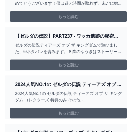
年】 - YOUTUBE
めでとうございます！僕は遊ぶ時間が取れず、未だに始
まりの空島にいます…。ゲーム内のBGMやトレーラーの
曲にクラシックサックスが多数使われているのが印象的
もっと読む
なこの作品。今回はメインテーマをサックス四重奏に編
曲して多重録音で演奏してみました。【セッティング】
〈ソ...
【ゼルダの伝説】PART237 - ワッカ遺跡の秘密
【ティアーズ オブ ザ キングダム】 - YOUTUBE
ゼルダの伝説ティアーズ オブ ザ キングダムで遊びまし
た。※ネタバレを含みます。８歳のゆうきはストーリーも
楽しんでいるようですが、バトルシーンが好きなような
ので、今回はバトルも頑張ってみようと思います。あむ
もっと読む
かのX（旧Twitter）https://twitter.com/AMUKA0105#ゼ
ルダの伝説 #ティア...
2024人気NO.1の ゼルダの伝説 ティーアズ オブ ザ
キングダム コレクターズ 特典のみ その他 -
2024人気No.1の ゼルダの伝説 ティーアズ オブ ザ キング
WWW.BUILDCENTRAL.COM
ダム コレクターズ 特典のみ その他 -
www.buildcentral.com
もっと読む