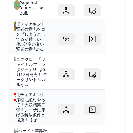
Page not
found – The
Bulb
【ティアキン】
賢者の意志をコ
ンプしようとし
てるが難しい
件…効率の良い
賢者の意志の...
ユニクロ、「フ
ァイナルファン
タジー」UTは6
月17日発売！ モ
ーグリやトルガ
ルが...
【ティアキン】
序盤に絶対やっ
て！大妖精第二
弾！シーザに捧
げる解放条件と
場所！【ゼ...
ハード・業界板