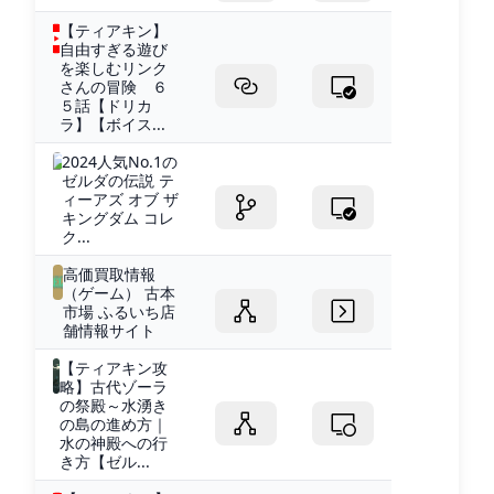
【ティアキン】
自由すぎる遊び
を楽しむリンク
さんの冒険 ６
５話【ドリカ
ラ】【ボイス...
2024人気No.1の
ゼルダの伝説 テ
ィーアズ オブ ザ
キングダム コレ
ク...
高価買取情報
（ゲーム） 古本
市場 ふるいち店
舗情報サイト
【ティアキン攻
略】古代ゾーラ
の祭殿～水湧き
の島の進め方｜
水の神殿への行
き方【ゼル...