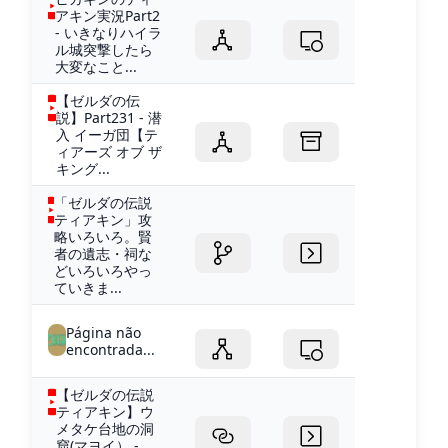
アキン実況Part2
- いきなりハイラ
ル城突撃したら
大変なこと...
【ゼルダの伝
説】Part231 - 潜
入 イーガ団【テ
ィアーズ オブ ザ
キング...
「ゼルダの伝説
ティアキン」攻
略いろいろ。賢
者の遺志・祠な
どいろいろやっ
ていきま...
Página não
encontrada...
【ゼルダの伝説
ティアキン】ウ
メタケ台地の洞
窟(マヨイ） -