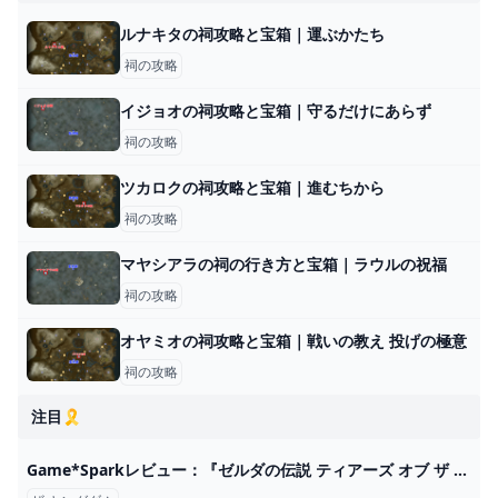
ルナキタの祠攻略と宝箱｜運ぶかたち
祠の攻略
イジョオの祠攻略と宝箱｜守るだけにあらず
祠の攻略
ツカロクの祠攻略と宝箱｜進むちから
祠の攻略
マヤシアラの祠の行き方と宝箱｜ラウルの祝福
祠の攻略
オヤミオの祠攻略と宝箱｜戦いの教え 投げの極意
祠の攻略
注目🎗️
Game*Sparkレビュー：『ゼルダの伝説 ティアーズ オブ ザ キングダム』―「人とシェアしたくなる自由」を強化し、「かつてのゼルダらしい体験」とウルトラハンドで融合させた傑作 Game*Spark - 国内・海外ゲーム情報サイト