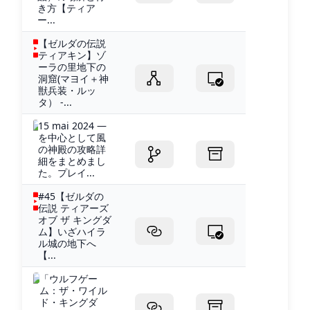
き方【ティア
ー...
【ゼルダの伝説
ティアキン】ゾ
ーラの里地下の
洞窟(マヨイ＋神
獣兵装・ルッ
タ） -...
15 mai 2024 —
を中心として風
の神殿の攻略詳
細をまとめまし
た。プレイ...
#45【ゼルダの
伝説 ティアーズ
オブ ザ キングダ
ム】いざハイラ
ル城の地下へ
【...
‎「ウルフゲー
ム：ザ・ワイル
ド・キングダ