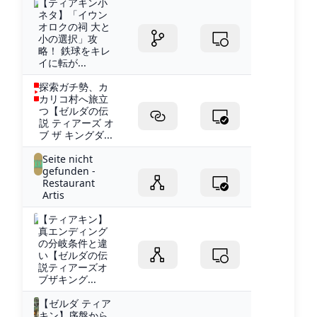
【ティアキン小
ネタ】「イウン
オロクの祠 大と
小の選択」攻
略！ 鉄球をキレ
イに転が...
探索ガチ勢、カ
カリコ村へ旅立
つ【ゼルダの伝
説 ティアーズ オ
ブ ザ キングダ...
Seite nicht
gefunden -
Restaurant
Artis
【ティアキン】
真エンディング
の分岐条件と違
い【ゼルダの伝
説ティアーズオ
ブザキング...
【ゼルダ ティア
キン】序盤から