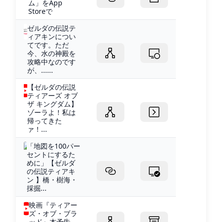
ム」をApp
Storeで
ゼルダの伝説テ
ィアキンについ
てです。ただ
今、水の神殿を
攻略中なのです
が、......
【ゼルダの伝説
ティアーズ オブ
ザ キングダム】
ゾーラよ！私は
帰ってきた
ァ！...
「地図を100パー
セントにするた
めに」【ゼルダ
の伝説ティアキ
ン 】橋・樹海・
採掘...
映画『ティアー
ズ・オブ・ブラ
ッド』本予告 -