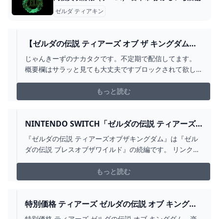
ゼルダ ティアキン
【ゼルダの伝説 ティアーズ オブ ザ キングダム】
え！？このゲーム発売日一年前なんですか！？ -
じゃんきーずのナカタクです。不定期で配信してます。
YOUTUBE
概要欄はサラッと見ても大丈夫ですブロックされて欲し
ければ。①常識的なことですが人が不快になることはや
めてください。②アンチコメは逆に話題にしてみんなで
もっと読む
笑います。やってみろ。③他の配信者の名前を出すのは
控えてほしいです。また、VIP配信で配信者と当たった時
はできれば...
NINTENDO SWITCH「ゼルダの伝説 ティアーズ
オブザキングダム」の攻略サイトです。ゼルダの
『ゼルダの伝説 ティアーズオブザキングダム』は『ゼル
伝説 ブレスオブザワイルドの続編となる本作を攻
ダの伝説 ブレスオブザワイルド』の続編です。 リンクた
略大百科が徹底攻略します。前作の続きとあっ
ちの活躍により厄災を退けて平和を取り戻したはずの
て、とびとびで見ていた私には理解半分でした
もっと読む
が、今回はかなーーり楽に攻略出来た！と行って
ました。 そして前作同様、大作やー！やっぱりゼ
特別価格 ティアーズ ゼルダの伝説 オブ キングダ
ルダいいわー 2024
ム 楽天ブックス限定セット ザ NINTENDO
特別価格 ティアーズ ゼルダの伝説 オブ キングダム 楽