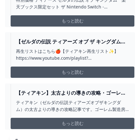
SWITCH - WWW.BUILDCENTRAL.COM
天ブックス限定セット ザ Nintendo Switch -
www.buildcentral.com
もっと読む
【ゼルダの伝説 ティアーズ オブ ザ キングダム】
ゼルダ史上最高傑作な神ゲーを完全初見実況プレ
再生リストはこちら🍎【ティアキン再生リスト✨】
イ!! 「リトの村攻略する 編」 - YOUTUBE
https://www.youtube.com/playlist?
list=PLEoaGlPOGPwFyX2TNlbFDFxPoiVMnZYNqーーー
ーーーーーーーーーーーーーーーーーーーーーーー初め
もっと読む
まして、お条 です🍎神ゲーで噂のティアキンを完全初見
でプレイして...
【ティアキン】太古よりの導きの攻略・ゴーレム
製造房への行き方【ゼルダの伝説ティアーズオブ
ティアキン（ゼルダの伝説ティアーズオブザキングダ
ザキングダム】｜ゲームエイト
ム）の太古よりの導きの攻略記事です。ゴーレム製造房
の場所や行き方、右脚の蔵やゴーレムパーツの集め方を
掲載しています。
もっと読む