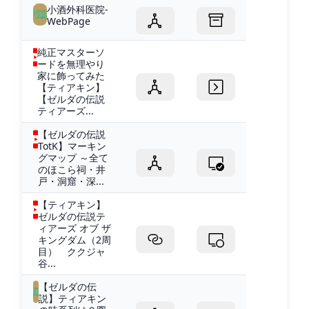
小酒外科医院-
WebPage
純正マスターソ
ードを無理やり
家に飾ってみた
【ティアキン】
【ゼルダの伝説
ティアーズ...
【ゼルダの伝説
TotK】マーキン
グマップ ～全て
のほこら祠・井
戸・洞窟・深...
【ティアキン】
ゼルダの伝説テ
ィアーズ オブ ザ
キングダム（2周
目） ククジャ
谷...
【ゼルダの伝
説】ティアキン