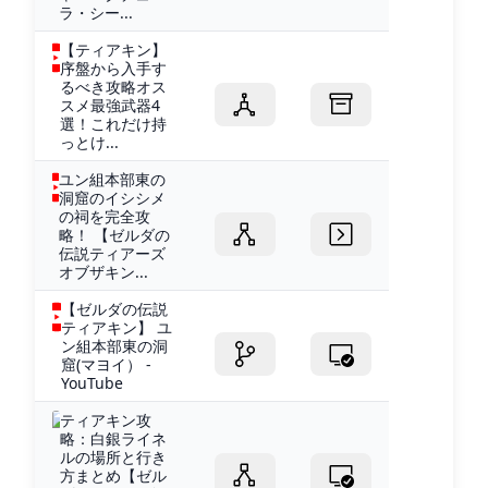
ラ・シー...
【ティアキン】
序盤から入手す
るべき攻略オス
スメ最強武器4
選！これだけ持
っとけ...
ユン組本部東の
洞窟のイシシメ
の祠を完全攻
略！ 【ゼルダの
伝説ティアーズ
オブザキン...
【ゼルダの伝説
ティアキン】 ユ
ン組本部東の洞
窟(マヨイ） -
YouTube
ティアキン攻
略：白銀ライネ
ルの場所と行き
方まとめ【ゼル