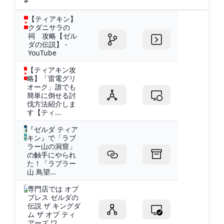
#
【ティアキン】
クダニサラの
祠 攻略【ゼル
ダの伝説】 -
YouTube
【ティアキン攻
略】「雷電グリ
オーク」誰でも
簡単に倒せる討
伐方法紹介しま
す【ティ...
『ゼルダ ティア
キン』で「ラブ
ラー山の洞窟」
の触手にやられ
た！「ラブラー
山 鳥望...
専門店では オブ
ブレス ゼルダの
伝説 ザ キングダ
ム ザ オブ ティ
アーズ ワ...