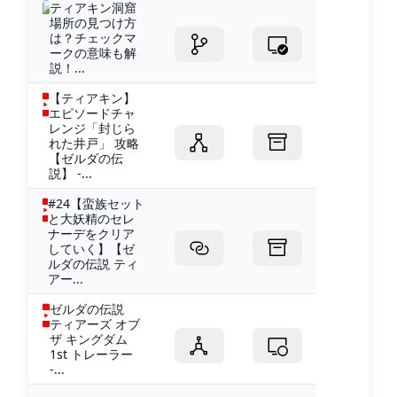
ティアキン洞窟
場所の見つけ方
は？チェックマ
ークの意味も解
説！...
【ティアキン】
エピソードチャ
レンジ「封じら
れた井戸」 攻略
【ゼルダの伝
説】 -...
#24【蛮族セット
と大妖精のセレ
ナーデをクリア
していく】【ゼ
ルダの伝説 ティ
アー...
ゼルダの伝説
ティアーズ オブ
ザ キングダム
1st トレーラー
-...