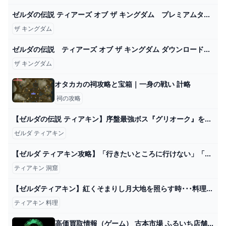
ゼルダの伝説 ティアーズ オブ ザ キングダム プレミアムタペストリー｜セガプラザ
ザ キングダム
ゼルダの伝説 ティアーズ オブ ザ キングダム ダウンロード版 My Nintendo Store（マイニンテンドーストア）
ザ キングダム
オタカカの祠攻略と宝箱｜一身の戦い 計略
祠の攻略
【ゼルダの伝説 ティアキン】序盤最強ボス『グリオーク』を３体倒した後に○○するとヤバすぎる！&グリオーク超簡単な攻略法を解説【ゼルダの伝説ティアーズオブザキングダム】【まがれつ】 - YouTube
ゼルダ ティアキン
【ゼルダ ティアキン攻略】「行きたいところに行けない」「祠がクリアーできない」詰まったときの対処法【ティアーズ オブ ザ キングダム】 ゲーム・エンタメ最新情報のファミ通.com
ティアキン 洞窟
【ゼルダティアキン】紅くそまりし月大地を照らす時･･･料理が捗る。 – ゲーム攻略のかけら
ティアキン 料理
高価買取情報（ゲーム） 古本市場 ふるいち店舗情報サイト