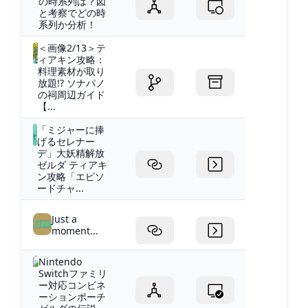
の時系列は？図
と考察でどの時
系列か分析！
＜画像2/13＞テ
ィアキン攻略：
料理素材が取り
放題!? ソナパノ
の祠周辺ガイド
【...
「ミジャーに捧
げるセレナー
デ」大妖精解放
ゼルダ ティアキ
ン攻略「エピソ
ードチャ...
Just a
moment...
Nintendo
Switchファミリ
ー対応コンビネ
ーションポーチ