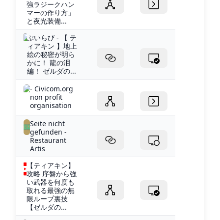
強ラジークハン
マーの作り方」
と夜光装備...
ぶいらび - 【 テ
ィアキン 】地上
絵の秘密が明ら
かに！ 龍の泪
編！ ゼルダの...
- Civicom.org
non profit
organisation
Seite nicht
gefunden -
Restaurant
Artis
【ティアキン】
攻略 序盤から強
い武器を何度も
取れる最強の無
限ループ裏技
【ゼルダの...