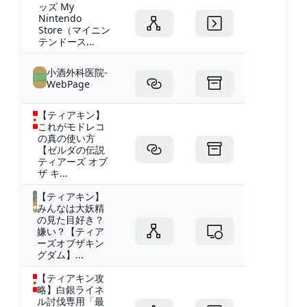
ッズ My
Nintendo
Store（マイニン
テンドース...
小酒外科医院-
WebPage
【ティアキン】
これがモドレコ
の真の使い方
【ゼルダの伝説
ティアーズ オブ
ザ キ...
【ティアキン】
みんなは大妖精
の見た目好き？
嫌い？【ティア
ーズオブザキン
グダム】...
【ティアキン攻
略】白銀ライネ
ル討伐専用「最