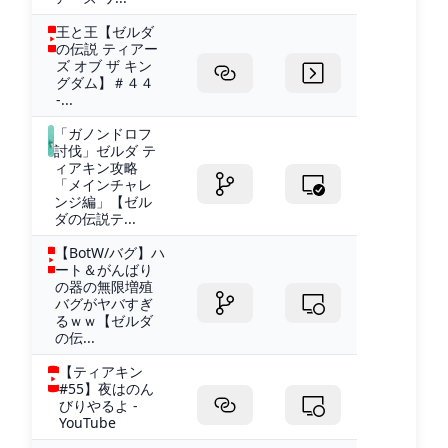
王と王【ゼルダ
の伝説 ティアー
ズ オブ ザ キン
グダム】＃４４
-...
「ガノンドロフ
討伐」ゼルダ テ
ィアキン攻略
「メインチャレ
ンジ編」【ゼル
ダの伝説テ...
【BotW/バグ】ハ
ート＆がんばり
の器の無限増殖
バグがヤバすぎ
るｗｗ【ゼルダ
の伝...
【ティアキン
#55】夜はのん
びりやるよ -
YouTube