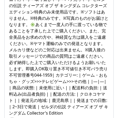
の伝説 ティーアズ オブ ザ キングダム コレクターズ
エディション特典のみ未使用品です。※ソフトはあ
りません。※特典のみです。※写真のものがお届けと
なります。✳︎あくまで一度人の手に渡っている物で
あることを了承した上でご購入ください。また、完
全美品をお求めの方や、神経質な方は購入をご遠慮
ください。※ヤマト運輸のみでの発送となります。
メルカリ便などのご対応は出来ません。※購入後の
取引メッセージでの商品の質問はご遠慮ください。
必ず納得した上でご購入いただけるようお願いいた
します。即購入OK取り置き不可値引き不可バラ売り
不可管理番号044-1959| カテゴリー: | ゲーム・おも
ちゃ・グッズ>>>テレビゲーム>>>その他 | |—|—|
| 商品の状態: | 未使用に近い | | 配送料の負担: | 送
料込み(出品者負担) | | 配送の方法: | クロネコヤマ
ト | | 発送元の地域: | 鹿児島県 | | 発送までの日数:
| 2~3日で発送 | ゼルダの伝説 ティアーズ オブ ザ キ
ングダム Collector’s Edition