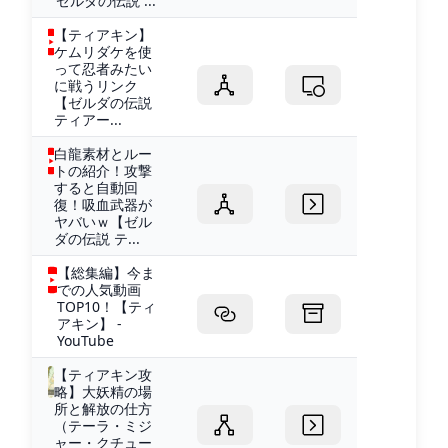
ゼルダの伝説 ...
【ティアキン】
ケムリダケを使
って忍者みたい
に戦うリンク
【ゼルダの伝説
ティアー...
白龍素材とルー
トの紹介！攻撃
すると自動回
復！吸血武器が
ヤバいｗ【ゼル
ダの伝説 テ...
【総集編】今ま
での人気動画
TOP10！【ティ
アキン】 -
YouTube
【ティアキン攻
略】大妖精の場
所と解放の仕方
（テーラ・ミジ
ャー・クチュー