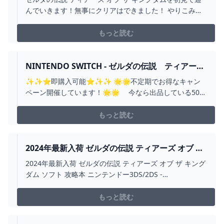
んでいきます！無事にクリアはできました！ やりこみ要
素攻略していきます！※ネタバレは基本禁止でお願いしま
す！
もっと読む
NINTENDO SWITCH - ゼルダの伝説 ティアーズ
オブ ザ キングダムの通販｜ラクマ
✨✨⭐即購入可能⭐✨✨ 🌟🌟不定期でお得なキャン
ペーン開催しています！🌟🌟 今なら出品している500
円以下のゲーム1個プレゼント中🎁 詳細はプロフィール
欄をご確認くださいませ🎶 (ゲーム以外でもOKです🎶)
もっと読む
⚠断捨離ついでの企画ですので、ある程度断捨離でき
たら 予告無く終了いたします。 △□私の出品商品関
連タグ↓↓↓□△ #まーまれーどの出品商品一覧 #まーまれー
2024年最新入荷 ゼルダの伝説 ティアーズ オブ ザ
どの「ゲーム」商品一覧
キングダム ソフト 攻略本 ニンテンドー3DS/2DS -
2024年最新入荷 ゼルダの伝説 ティアーズ オブ ザ キング
△△△△△△△△△△△△△△△△△△△ 🌟🌟🌟🌟🌟
WWW.BUILDCENTRAL.COM
ダム ソフト 攻略本 ニンテンドー3DS/2DS -
🌟🌟🌟🌟🌟🌟🌟🌟🌟🌟🌟🌟🌟🌟🌟🌟 ●状態 ①パ
www.buildcentral.com
ッケージ少し痛みあり ②ゲーム起動確認済み ●発送 ①購
もっと読む
入から2日以内に発送 ②送料無料 ③プチプチ梱包有り ④
匿名配送、発送状況追跡可能 ↑購入者様の住所や氏名とい