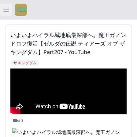
Open main menu
ティアキン
いよいよハイラル城地底最深部へ。魔王ガノン
ティアキン 祠
ドロフ復活【ゼルダの伝説 ティアーズ オブ ザ
キングダム】Part207 - YouTube
ティアキン 武器
ザ キングダム
ティアキン 攻略
#0