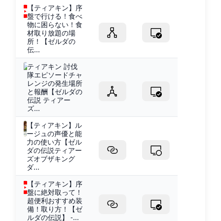
【ティアキン】序
盤で行ける！食べ
物に困らない！食
材取り放題の場
所！【ゼルダの
伝...
ティアキン 討伐
隊エピソードチャ
レンジの発生場所
と報酬【ゼルダの
伝説 ティアー
ズ...
【ティアキン】ル
ージュの声優と能
力の使い方【ゼル
ダの伝説ティアー
ズオブザキング
ダ...
【ティアキン】序
盤に絶対取って！
超便利おすすめ装
備！取り方！【ゼ
ルダの伝説】 -...