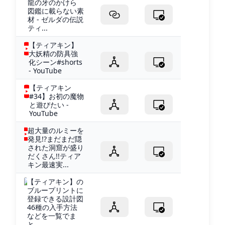
龍の牙のかけら
図鑑に載らない素
材 - ゼルダの伝説
ティ...
【ティアキン】
大妖精の防具強
化シーン#shorts
- YouTube
【ティアキン
#34】お初の魔物
と遊びたい -
YouTube
超大量のルミーを
発見!?まだまだ隠
された洞窟が盛り
だくさん!!ティア
キン最速実...
【ティアキン】の
ブループリントに
登録できる設計図
46種の入手方法
などを一覧でま
と...