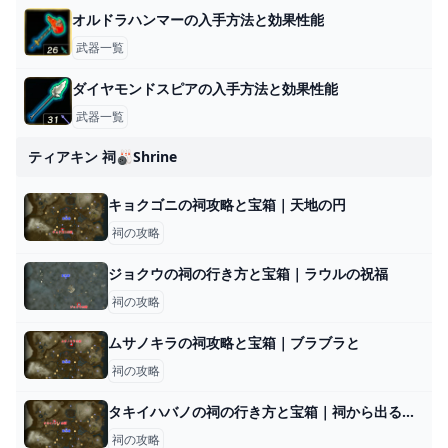
オルドラハンマーの入手方法と効果性能
武器一覧
ダイヤモンドスピアの入手方法と効果性能
武器一覧
ティアキン 祠🎳shrine
キョクゴニの祠攻略と宝箱｜天地の円
祠の攻略
ジョクウの祠の行き方と宝箱｜ラウルの祝福
祠の攻略
ムサノキラの祠攻略と宝箱｜ブラブラと
祠の攻略
タキイハバノの祠の行き方と宝箱｜祠から出る方法
祠の攻略