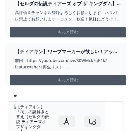
った個人情報を隠して お取引することができます！ ま
【ゼルダの伝説ティアーズ オブ ザ キングダム】
た、発送状況も随時ご確認いただけます！ ●説明 「ゼル
#11 とてつもなく広い世界を探索！ティアキン完
高評価＆チャンネル登録よろしくお願いします！ネタバ
ダの伝説 ティアーズ オブ ザ キングダム」 任天堂 型
全初見プレイ【 #新人VTUBER /夜野あと】 -
レ禁止でお願いします！コメント歓迎！気軽にどうぞ！
番：HACPAXN7A #任天堂 #HACPAXN7A #エンタメ/ホビ
YOUTUBE
ROM専の方もごゆっくり〜＾＾☆ーーーーーーーーーー
ー #ゲームソフト/ゲーム機本体 #家庭用ゲームソフト #
ーー☆推してくれませんか？高評価ボタン押してくれる
もっと読む
ティアキン #ゼルダの伝説 #ゼルダ #ティアーズオブザキ
と嬉しい！チャット欄へのコメント・共有からのツイー
ングダム #ティアーズオブキングダム #任天堂スイッチ #
ト（タグ：#あっとよるの）アーカイブへのコメント等も
スイッチ #任天堂Switch #Switch #ニンテンドー
うれしいで...
【ティアキン】ワープマーカーが欲しい！アッカ
#Nintendo #NintendoSwitch 2024/06/07 21:05
レ地方へ向かいます🍁｜ゼルダの伝説 ティアーズ
前回 https://youtube.com/live/S0WMck7gB1k?
オブ ザ キングダム PART12 - YOUTUBE
feature=share再生リスト
https://www.youtube.com/playlist?
list=PLepeaq7GWCnD3bFDxZI1VIH8S2o1TqbkU以前発
もっと読む
売と同時に購入し50時間ほど実況動画をアップし...
#
【ティアキン】
「祠」の謎解きと
答え【ゼルダの伝
説 ティアーズオ
ブザキングダ