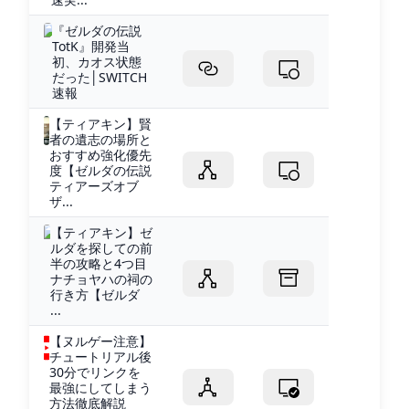
『ゼルダの伝説
TotK』開発当
初、カオス状態
だった│SWITCH
速報
【ティアキン】賢
者の遺志の場所と
おすすめ強化優先
度【ゼルダの伝説
ティアーズオブ
ザ...
【ティアキン】ゼ
ルダを探しての前
半の攻略と4つ目
ナチョヤハの祠の
行き方【ゼルダ
...
【ヌルゲー注意】
チュートリアル後
30分でリンクを
最強にしてしまう
方法徹底解説