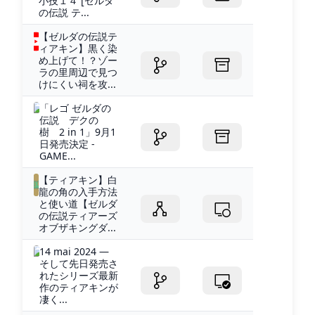
小技１４ [ゼルダ
の伝説 テ...
【ゼルダの伝説テ
ィアキン】黒く染
め上げて！？ゾー
ラの里周辺で見つ
けにくい祠を攻...
「レゴ ゼルダの
伝説 デクの
樹 2 in 1」9月1
日発売決定 -
GAME...
【ティアキン】白
龍の角の入手方法
と使い道【ゼルダ
の伝説ティアーズ
オブザキングダ...
14 mai 2024 —
そして先日発売さ
れたシリーズ最新
作のティアキンが
凄く...