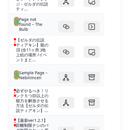
ジ - ゼルダの伝説
ティ...
Page not
found – The
Bulb
【ゼルダの伝説
ティアキン】龍の
泪 (全11ヶ所 )地
上絵の場所 /イベ
ントまと...
Sample Page –
Nebilimcen
必ずやるべき！リ
ンク５つ目以上の
能力を解放させる
方法【ゼルダの伝
説ティアキン】...
【最新ver1.2.1】
距離制限ナシのバ