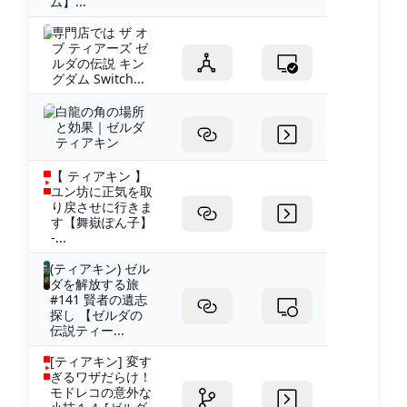
ム】...
専門店では ザ オ
ブ ティアーズ ゼ
ルダの伝説 キン
グダム Switch...
白龍の角の場所
と効果｜ゼルダ
ティアキン
【 ティアキン 】
ユン坊に正気を取
り戻させに行きま
す【舞嶽ぽん子】
-...
(ティアキン) ゼル
ダを解放する旅
#141 賢者の遺志
探し 【ゼルダの
伝説ティー...
[ティアキン] 変す
ぎるワザだらけ！
モドレコの意外な