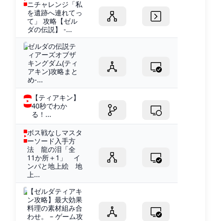
ニチャレンジ「私
を遺跡へ連れてっ
て」 攻略【ゼル
ダの伝説】 -...
ゼルダの伝説テ
ィアーズオブザ
キングダム(ティ
アキン)攻略まと
め-...
【ティアキン】
40秒でわか
る！...
ボス戦なしマスタ
ーソード入手方
法 龍の泪「全
11か所＋1」 イ
ンパと地上絵 地
上...
【ゼルダティアキ
ン攻略】最大効果
料理の素材組み合
わせ。 – ゲーム攻