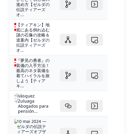
進め方【ゼルダの
伝説ティアーズ
オ...
【ティアキン】地
底にある倒れ込む
謎の石像の攻略＆
道案内【ゼルダの
伝説ティアーズ
オ...
『夢見の勇者』の
装備の入手方法！
最高のネタ装備を
着てハイラルを旅
しよう【ティア
キ...
Vásquez
Zuluaga
Abogados para
pensión...
10 mai 2024 —
ゼルダの伝説テ
ィアーズオブザ