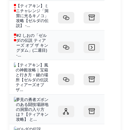
【ティアキン】ミ
ニチャレンジ「洞
窟に光るキノコ」
攻略【ゼルダの伝
説】 -...
#2 しおの「ゼル
ダの伝説 ティア
ーズ オブ ザ キン
グダム」(二週目)
-...
【ティアキン】風
の神殿攻略｜宝箱
と行き方・鍵の場
所【ゼルダの伝説
ティアーズオブ
ザ...
夢見の勇者ズボン
のある闘技場跡地
の洞窟の入り方
は？【ティアキン
攻略】 と...
ゼルダの伝説