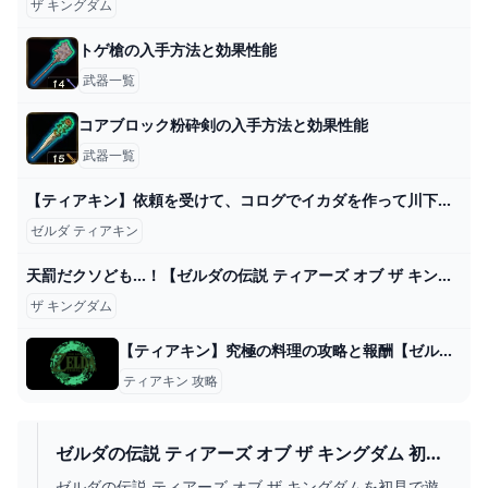
ザ キングダム
トゲ槍の入手方法と効果性能
武器一覧
コアブロック粉砕剣の入手方法と効果性能
武器一覧
【ティアキン】依頼を受けて、コログでイカダを作って川下りをしてみた【ドリカラ】【ゼルダの伝説ティアーズオブザキングダムTotK字幕実況バグ検証】 - YouTube
ゼルダ ティアキン
天罰だクソども…！【ゼルダの伝説 ティアーズ オブ ザ キングダム】＃３９ - YouTube
ザ キングダム
【ティアキン】究極の料理の攻略と報酬【ゼルダの伝説ティアーズオブザキングダム】 - ゲームウィズ
ティアキン 攻略
ゼルダの伝説 ティアーズ オブ ザ キングダム 初見
プレイ 第48回 - YOUTUBE
ゼルダの伝説 ティアーズ オブ ザ キングダムを初見で遊