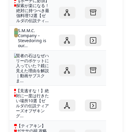
【ポーチに必須】
探索が楽になる！
絶対に持つべき最
強料理12選【ゼ
ルダの伝説ティ...
S.M.M.C.
Company –
Stevedoring is
our...
賢者の石はなぜハ
リーのポケットに
入っていた？鏡に
見えた理由を解説
｜動画サブスク
ま...
【見逃すな！】絶
対に一度は行きた
い場所10選【ゼ
ルダの伝説ティア
ーズオブザキン
グ...
【ティアキン】
ガササの祠 攻略