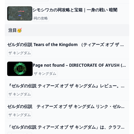
シモシワカの祠攻略と宝箱｜一身の戦い 暗闇
祠の攻略
注目🥳
ゼルダの伝説 Tears of the Kingdom （ティアーズ オブ ザ キングダム） Switch HAC-P-AXN7A :2818739011:ベスト電器Yahoo!店 - 通販 - Yahoo!ショッピング
ザ キングダム
Page not found – DIRECTORATE OF AYUSH (M.S.)
ザ キングダム
『ゼルダの伝説 ティアーズ オブ ザ キングダム』レビュー。後世に語り継がれるであろう、人類の進化を体現する傑作 - AUTOMATON
ザ キングダム
ゼルダの伝説 ティアーズ オブ ザ キングダム リンク・ゼルダ・ガノンドロフ像 展示映像 [Nintendo Live 2024 TOKYO] - YouTube
ザ キングダム
「ゼルダの伝説 ティアーズ オブ ザ キングダム」は、クラフトの自由度が高すぎてストーリーがまったく進まない WIRED.jp