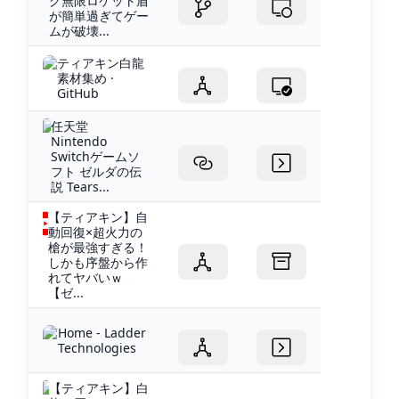
グ無限ロケット盾
が簡単過ぎてゲー
ムが破壊...
ティアキン白龍
素材集め ·
GitHub
任天堂
Nintendo
Switchゲームソ
フト ゼルダの伝
説 Tears...
【ティアキン】自
動回復×超火力の
槍が最強すぎる！
しかも序盤から作
れてヤバいｗ
【ゼ...
Home - Ladder
Technologies
【ティアキン】白