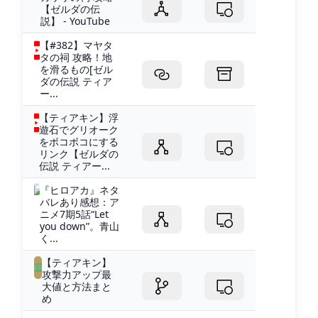
【ゼルダの伝
説】 - YouTube
【#382】マヤタ
タの祠 攻略！地
を滑るもの[ゼル
ダの伝説 ティア
ー...
【ティアキン】浮
遊石でグリオーク
をボコボコにする
リンク【ゼルダの
伝説 ティアー...
『ヒロアカ』ネタ
バレあり感想：ア
ニメ7期5話“Let
you down”。青山
く...
【ティアキン】
攻撃力アップ最
大値と方法まと
め