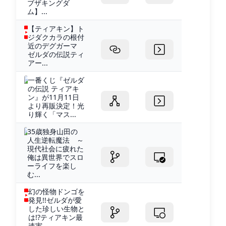
ブザキングダ
ム】...
【ティアキン】ト
ジダクカラの根付
近のデグガーマ
ゼルダの伝説ティ
アー...
一番くじ『ゼルダ
の伝説 ティアキ
ン』が11月11日
より再販決定！光
り輝く「マス...
35歳独身山田の
人生逆転魔法 ～
現代社会に疲れた
俺は異世界でスロ
ーライフを楽し
む...
幻の怪物ドンゴを
発見!!ゼルダが愛
した珍しい生物と
は!?ティアキン最
速実...