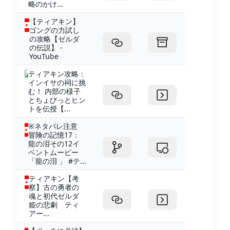
略のかけ...
【ティアキン】
ゴングの力試し
の攻略【ゼルダ
の伝説】 -
YouTube
ティアキン攻略：
インイサの祠に挑
む！ 内部の様子
とちょびっとヒン
トを伝授【...
※ネタバレ注意
冒険の記憶17：
龍の泪その12イ
ベントムービー
「龍の泪 」 #テ...
ティアキン【考
察】古の勇者の
魂と初代ゼルダ
姫の悲劇 ティ
アー...