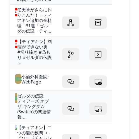
任天堂がさらに作
りこんだ！！ティ
アキン追加の全料
理 31選「ゼル
ダの伝説 ティ...
【ティアキン】料
理ができない男
#切り抜き #凸も
り #ゼルダの伝説
-...
小酒外科医院-
WebPage
ゼルダの伝説
ティアーズ オブ
ザ キングダム
(Switch)の関連情
報 ...
【ティアキン】二
つの龍の狭間 エ
ピソードチャレン