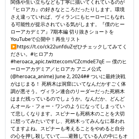
関係や生い立ちなども丁寧に描いてくれているのが
『ヒロアカ』の好きなところだったりします。環境
さえ違っていれば、ヴィランにもヒーローにもなれ
る可能性が提示されている気がします。『僕のヒー
ローアカデミア』7期本編 切り抜きショートを
YouTubeで公開中！再生リスト
▶https://t.co/ck22unfduZぜひチェックしてみてく
ださい。#ヒロアカ
#heroaca_apic.twitter.com/CZcmdeE7qE — 僕のヒ
ーローアカデミア／ヒロアカ アニメ公式
(@heroaca_anime) June 2, 2024## ついに最終決戦
がはじまる！ 死柄木は洞窟にいてなんだかすごく体
調が悪そう。ヴィラン連合のリーダーだった死柄木
はまだ残っているのでしょうか。なんだか、どんど
んオール・フォー・ワンのようになってしまってい
て悲しくなります。スピナーも死柄木のことを大切
に想ってみたいですし、死柄木ってみんなに慕われ
てますよね。スピナーも考えることをやめると自分
の心を押し殺していて……避難している人の中にもオ