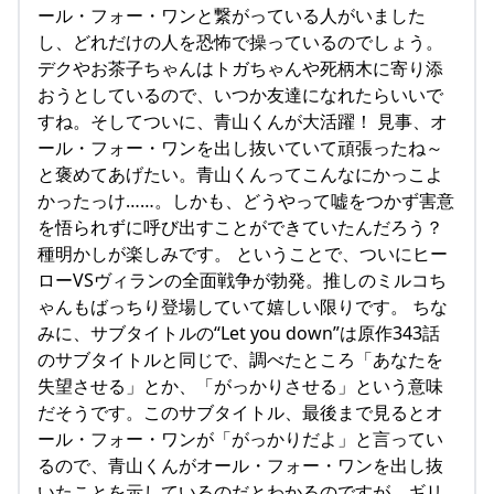
ール・フォー・ワンと繋がっている人がいました
し、どれだけの人を恐怖で操っているのでしょう。
デクやお茶子ちゃんはトガちゃんや死柄木に寄り添
おうとしているので、いつか友達になれたらいいで
すね。そしてついに、青山くんが大活躍！ 見事、オ
ール・フォー・ワンを出し抜いていて頑張ったね～
と褒めてあげたい。青山くんってこんなにかっこよ
かったっけ……。しかも、どうやって嘘をつかず害意
を悟られずに呼び出すことができていたんだろう？
種明かしが楽しみです。 ということで、ついにヒー
ローVSヴィランの全面戦争が勃発。推しのミルコち
ゃんもばっちり登場していて嬉しい限りです。 ちな
みに、サブタイトルの“Let you down”は原作343話
のサブタイトルと同じで、調べたところ「あなたを
失望させる」とか、「がっかりさせる」という意味
だそうです。このサブタイトル、最後まで見るとオ
ール・フォー・ワンが「がっかりだよ」と言ってい
るので、青山くんがオール・フォー・ワンを出し抜
いたことを示しているのだとわかるのですが、ギリ