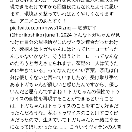
現できるわけですから回復役にもなれたように思い
ます。環境さえ整っていればとくやしくなります
ね。アニメこのあとすぐ！
pic.twitter.com/nvws1Xiznq — 堀越耕平
(@horikoshiko) June 1, 2024 そんなトガちゃんが見
つけた自分の居場所がこのヴィラン連合だったわけ
で、死柄木はトガちゃんにはとってヒーローだった
んじゃないかなと。そう思うとヒーローってなんな
のだろうと考えさせられます。荼毘の「人は笑うた
めに生きている」ってなんだかいい言葉。荼毘は自
分は優しくないと言っていましたが、受け取り手で
あるトガちゃんが優しいと感じたんですから、優し
いんだと思うんですよね！ トガちゃんの個性でトゥ
ワイスの個性を再現することができるということ
は、トガちゃんはトゥワイスのことをすごく好きだ
ったんだろうな。私もトゥワイスのことはすごく好
きだったので、生きていてトガちゃんと一緒に幸せ
になってほしかったな……。こういうヴィランの人間