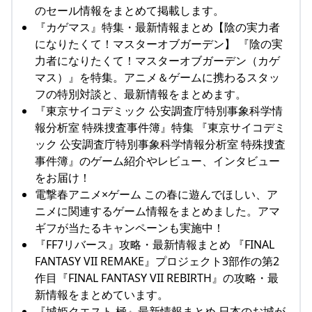
のセール情報をまとめて掲載します。
『カゲマス』特集・最新情報まとめ【陰の実力者
になりたくて！マスターオブガーデン】 『陰の実
力者になりたくて！マスターオブガーデン（カゲ
マス）』を特集。アニメ＆ゲームに携わるスタッ
フの特別対談と、最新情報をまとめます。
『東京サイコデミック 公安調査庁特別事象科学情
報分析室 特殊捜査事件簿』特集 『東京サイコデミ
ック 公安調査庁特別事象科学情報分析室 特殊捜査
事件簿』のゲーム紹介やレビュー、インタビュー
をお届け！
電撃春アニメ×ゲーム この春に遊んでほしい、ア
ニメに関連するゲーム情報をまとめました。アマ
ギフが当たるキャンペーンも実施中！
『FF7リバース』攻略・最新情報まとめ 『FINAL
FANTASY VII REMAKE』プロジェクト3部作の第2
作目『FINAL FANTASY VII REBIRTH』の攻略・最
新情報をまとめています。
『城姫クエスト 極』最新情報まとめ 日本のお城が