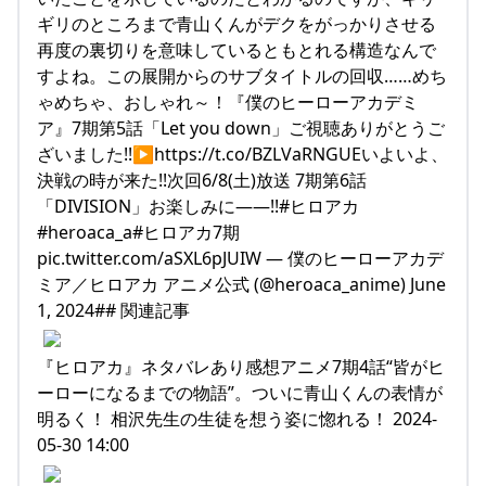
ギリのところまで青山くんがデクをがっかりさせる
再度の裏切りを意味しているともとれる構造なんで
すよね。この展開からのサブタイトルの回収……めち
ゃめちゃ、おしゃれ～！『僕のヒーローアカデミ
ア』7期第5話「Let you down」ご視聴ありがとうご
ざいました!!▶https://t.co/BZLVaRNGUEいよいよ、
決戦の時が来た!!次回6/8(土)放送 7期第6話
「DIVISION」お楽しみに――!!#ヒロアカ
#heroaca_a#ヒロアカ7期
pic.twitter.com/aSXL6pJUIW — 僕のヒーローアカデ
ミア／ヒロアカ アニメ公式 (@heroaca_anime) June
1, 2024## 関連記事
『ヒロアカ』ネタバレあり感想アニメ7期4話“皆がヒ
ーローになるまでの物語”。ついに青山くんの表情が
明るく！ 相沢先生の生徒を想う姿に惚れる！ 2024-
05-30 14:00