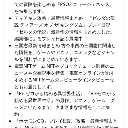
ての冒険を楽しめる『PSO2 ニュージェネシス』
を特集します。
ティアキン攻略・最新情報まとめ：『ゼルダの伝
説 ティアーズ オブ ザ キングダム』プレイ日記
『ゼルダの伝説』最新作の情報をまとめました。
編集部によるプレイ日記も展開中！
三国志最新情報まとめ 古今東西の三国志に関連し
た情報を、ゲームやアニメ、コミックなどジャン
ルを問わずにまとめていきます。
電撃NFTゲーム NFTやブロックチェーン関連のニ
ュースや企画記事を特集。電撃オンラインがおす
すめするNFTゲームのレビューやインタビューな
どもお届けします。
『Re:ゼロから始める異世界生活』 『Re:ゼロから
始める異世界生活』の原作、アニメ、ゲーム、グ
ッズにいたるまで、さまざまな情報をここに集
約！
『ポケモンGO』プレイ日記（攻略・最新情報まと
め） Niantic, Inc.とポケモンより配信中の位置ゲー