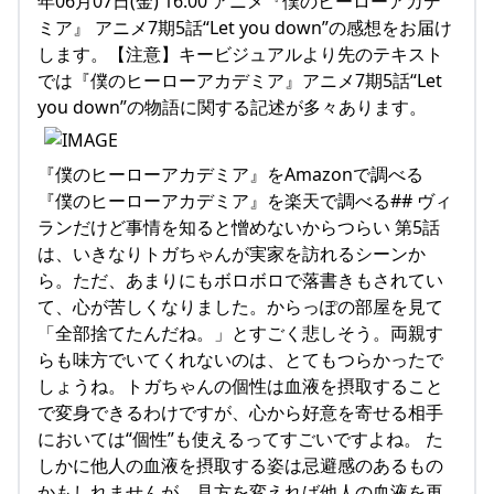
年06月07日(金) 16:00 アニメ『僕のヒーローアカデ
ミア』 アニメ7期5話“Let you down”の感想をお届け
します。【注意】キービジュアルより先のテキスト
では『僕のヒーローアカデミア』アニメ7期5話“Let
you down”の物語に関する記述が多々あります。
『僕のヒーローアカデミア』をAmazonで調べる
『僕のヒーローアカデミア』を楽天で調べる## ヴィ
ランだけど事情を知ると憎めないからつらい 第5話
は、いきなりトガちゃんが実家を訪れるシーンか
ら。ただ、あまりにもボロボロで落書きもされてい
て、心が苦しくなりました。からっぽの部屋を見て
「全部捨てたんだね。」とすごく悲しそう。両親す
らも味方でいてくれないのは、とてもつらかったで
しょうね。トガちゃんの個性は血液を摂取すること
で変身できるわけですが、心から好意を寄せる相手
においては“個性”も使えるってすごいですよね。 た
しかに他人の血液を摂取する姿は忌避感のあるもの
かもしれませんが、見方を変えれば他人の血液を再