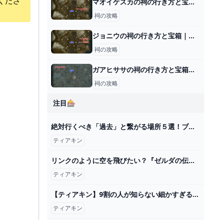
くださ
マオイケスカの祠の行き方と宝箱｜ラウルの祝福
祠の攻略
ジョニウの祠の行き方と宝箱｜ラウルの祝福
祠の攻略
ガアヒササの祠の行き方と宝箱｜ラウルの祝福
祠の攻略
注目🎰
絶対行くべき「過去」と繋がる場所５選！ブレワイとティアキンの比較も【ゼルダの伝説ティアーズオブザキングダム】 - YouTube
ティアキン
リンクのように空を飛びたい？『ゼルダの伝説 ティアキン』ゾナウギア・翼の「ラグマット」が原作再現すぎる（インサイド） - Yahoo!ニュース
ティアキン
【ティアキン】9割の人が知らない細かすぎる隠れ小技集【ゼルダの伝説ティアーズオブザキングダム/ティアキン】【総集編】【作業用】 - YouTube
ティアキン