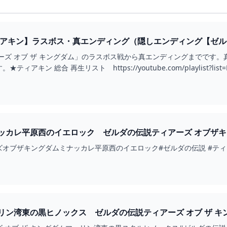
ィアキン】ラスボス・真エンディング（隠しエンディング【ゼル
】 - YOUTUBE
ーズ オブ ザ キングダム」のラスボス戦から真エンディングまでです
キン 総合 再生リスト https://youtube.com/playlist?list=PLd
カレ平原西のイエロック ゼルダの伝説ティアーズ オブザキングダ
BE
ザキングダムミナッカレ平原西のイエロック#ゼルダの伝説 #ティアキン#zelda #
黒ヒノックス ゼルダの伝説ティアーズ オブ ザ キングダム #ゼルダの伝説 #ティアキン 
BE