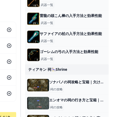
武器一覧
雷龍の頭こん棒の入手方法と効果性能
武器一覧
サファイアの杖の入手方法と効果性能
武器一覧
ゴーレムの弓の入手方法と効果性能
武器一覧
ティアキン 祠🎠shrine
ソナパノの祠攻略と宝箱｜欠けた通り道
祠の攻略
エンオマの祠の行き方と宝箱｜ラウルの祝福
祠の攻略