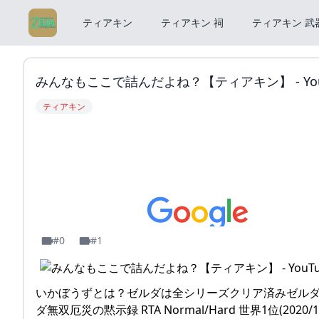
ティアキン
ティアキン 祠
ティアキン 武
みんなもここで詰んだよね？【ティアキン】 - You
ティアキン
#0
#1
いかぼうずとは？ゼルダは全シリーズクリア済みゼル
ダ無双厄災の黙示録 RTA Normal/Hard 世界1位(20