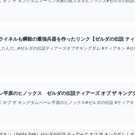
 ザ キングダムマーリン湾東の黒スタルヒノックス#ゼルダの伝説 #ティアキン#zel
イネルも瞬殺の最強兵器を作ったリンク【ゼルダの伝説 ティアーズ 
たんだ…#ゼルダの伝説ティアーズオブザキングダム #ティアキン #ゼルダ
ス ゼルダの伝説ティアーズ オブ ザ キングダム #ゼルダの伝説 #ティアキン #ZELDA #SHOR
 ザ キングダムベーレ平原のヒノックス#ゼルダの伝説 #ティアキン#zelda #ze
アキン（Zelda Totk）ゼルダの伝説 ティアーズ オブ ザ キングダム |