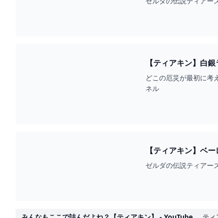
ゼルダの伝説ティアーズ オブ
【ティアキン】白銀ラ
どこの厄災が最初に考え
ネル
【ティアキン】ベーレ平原のヒノック
YOUTUBE
ゼルダの伝説ティアーズ オブ
みんなもここで詰んだよね？【ティアキン】 - YouTube
ティ