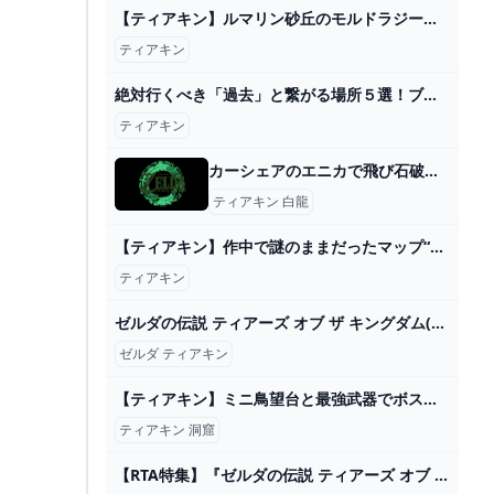
【ティアキン】ルマリン砂丘のモルドラジーク ゼルダの伝説ティアーズ オブ ザ キングダム2周目 #ゼルダの伝説 #ティアキン #zelda #shorts - YouTube
ティアキン
絶対行くべき「過去」と繋がる場所５選！ブレワイとティアキンの比較も【ゼルダの伝説ティアーズオブザキングダム】 - YouTube
ティアキン
カーシェアのエニカで飛び石破損事故！個人間カーシェアの事故についてお話します
ティアキン 白龍
【ティアキン】作中で謎のままだったマップ“12コ”を徹底解説【総集編】 - YouTube
ティアキン
ゼルダの伝説 ティアーズ オブ ザ キングダム(ToK)の攻略まとめ記事アンテナです。 2024
ゼルダ ティアキン
【ティアキン】ミニ鳥望台と最強武器でボスを叩き潰す【ゼルダの伝説 ティアーズ オブ ザ キングダム】 - YouTube
ティアキン 洞窟
【RTA特集】『ゼルダの伝説 ティアーズ オブ ザ キングダム』のクリアタイムは2023年の間にどこまで縮んだか（Game Spark） - Yahoo!ニュース