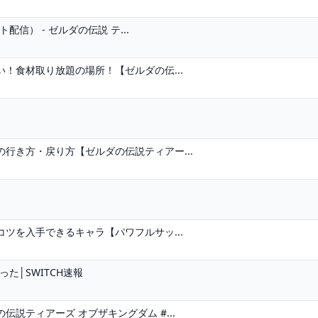
信） - ゼルダの伝説 テ...
！食材取り放題の場所！【ゼルダの伝...
行き方・戻り方【ゼルダの伝説ティアー...
ツを入手できるキャラ【パワフルサッ...
た│SWITCH速報
説ティアーズ オブザキングダム #...