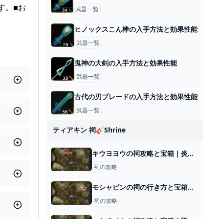
す。■お
武器一覧
ヒノックスこん棒の入手方法と効果性能
武器一覧
鬼神の大剣の入手方法と効果性能
武器一覧
古代の刃ブレードの入手方法と効果性能
武器一覧
ティアキン 祠🎸shrine
キウヨヨウの祠攻略と宝箱｜炎を遮るもの
祠の攻略
モシャピンの祠の行き方と宝箱｜ラウルの祝福
祠の攻略