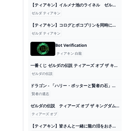
【ティアキン】イルメナ池のライネル ゼルダの伝説ティアーズオブ ザキングダム #ゼルダの伝説 #ティアキン #zelda #shorts - YouTube
ゼルダ ティアキン
【ティアキン】コログとボコブリンを同時にいじめるリンク【ゼルダの伝説 ティアーズ オブ ザ キングダム】 - YouTube
ゼルダ ティアキン
Bot Verification
ティアキン 白龍
一番くじ ゼルダの伝説 ティアーズ オブ ザ キングダム｜一番くじ倶楽部｜BANDAI SPIRITS公式 一番くじ情報サイト
ゼルダの伝説
ドラゴン - 「ハリー・ポッターと賢者の石」の生物 ｜ 映画スクエア
賢者の遺志
ゼルダの伝説 ティアーズ オブ ザ キングダム (Switch)のレビュー・評価・感想 ゲーム・エンタメ最新情報のファミ通.com
ティアーズ オブ
【ティアキン】皆さんと一緒に龍の泪をおさらいします！【ゼルダの伝説】 - YouTube