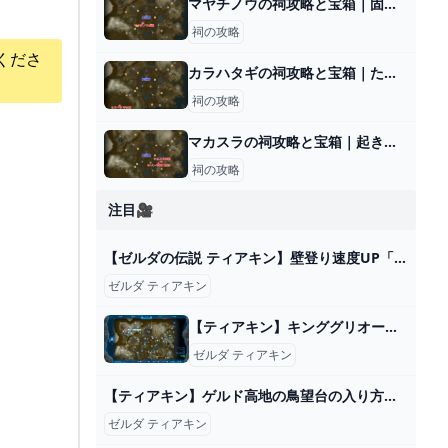
マヤチノウの祠攻略と宝箱｜固定するもの
祠の攻略
くださ
カラハタギの祠攻略と宝箱｜ただよう炎
祠の攻略
マカスラの祠攻略と宝箱｜起き上がるもの
祠の攻略
注目🎥
【ゼルダの伝説 ティアキン】壁登り速度UP「クライム装備」入手方法、性能紹介【ティアーズ オブ ザ キングダム】【Zelda Tears of the Kingdom】 - YouTube
ゼルダ ティアキン
【ティアキン】キンググリオークまでの行き方と倒し方【ゼルダの伝説ティアーズオブザキングダム】 - 神ゲー攻略
ゼルダ ティアキン
【ティアキン】ゲルド高地の鳥望台の入り方【ゼルダの伝説ティアーズオブザキングダム】
ゼルダ ティアキン