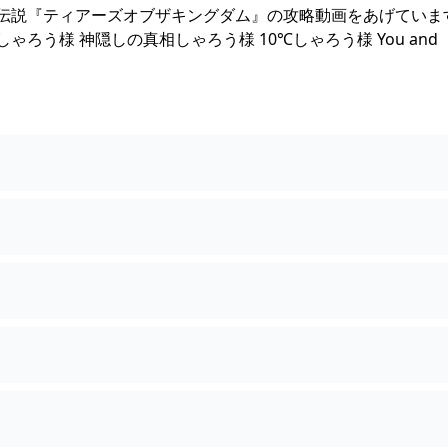
伝説『ティアーズオブザキングダム』の攻略動画をあげていま
ろう様 神隠しの真相しゃろう様 10℃しゃろう様 You and