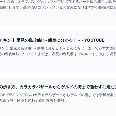
＃ハートの池 ＃ラブポンド今回はマップに点在するハート型の湖又は池
します。高評価やコメント頂けると励みになります(^^♪採掘用にピッタリな剣を紹介
ン 】星見の島攻略!!～簡単に分かる！～ - YOUTUBE
ン 】星見の島攻略!!～簡単に分かる！～こんにちは！まーてぃす大佐
見の島攻略法について！まずは、星見の島到着までのルート。次に、星見
の歩き方。カラカラバザールからゲルドの街まで迷わずに進む
ズオブザキングダムのカラカラバザールからゲルドの街までは砂埃が舞
塵の舞う中、砂漠を迷わず進む方法を説明し